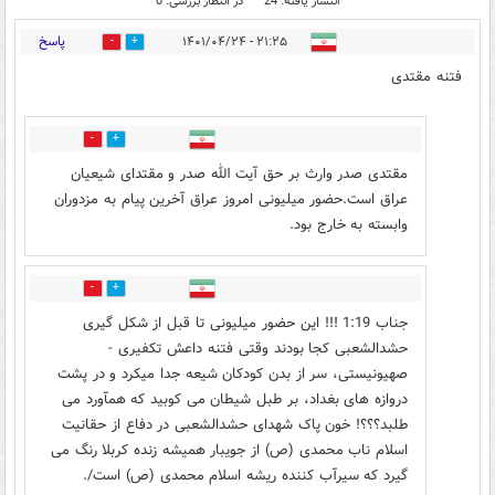
انتشار یافته: 24
در انتظار بررسی: 0
پاسخ
۲۱:۲۵ - ۱۴۰۱/۰۴/۲۴
5
37
فتنه مقتدی
39
3
مقتدی صدر وارث بر حق آیت الله صدر و مقتدای شیعیان
عراق است.حضور میلیونی امروز عراق آخرین پیام به مزدوران
وابسته به خارج بود.
2
19
جناب 1:19 !!! این حضور میلیونی تا قبل از شکل گیری
حشدالشعبی کجا بودند وقتی فتنه داعش تکفیری -
صهیونیستی، سر از بدن کودکان شیعه جدا میکرد و در پشت
دروازه های بغداد، بر طبل شیطان می کوبید که همآورد می
طلبد؟؟؟! خون پاک شهدای حشدالشعبی در دفاع از حقانیت
اسلام ناب محمدی (ص) از جویبار همیشه زنده کربلا رنگ می
گیرد که سیرآب کننده ریشه اسلام محمدی (ص) است/.