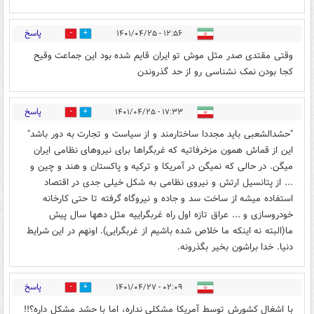
پاسخ
۱۲:۵۶ - ۱۴۰۱/۰۴/۲۵
1
2
وقتی مقتدی صدر مثل موش تو ایران قایم شده بود این جماعت وقیح
کجا بودن نمک نشناسی رو از حد گذروندن
پاسخ
۱۷:۳۳ - ۱۴۰۱/۰۴/۲۵
0
6
"حشدالشعبی باید مجددا ساختارمند و از سیاست و تجارت به دور باشد"
این از قماش همون مزخرفاتیه که غربگراها برای نیروهای نظامی ایران
میگن. در حالی که نمیگن در آمریکا و ترکیه و پاکستان و هند و چین و
... از پتانسیل ارتش و نیروی نظامی به شکل خیلی جدی در اقتصاد
استفاده میشه از ساخت سد و جاده و نیروگاه گرفته تا حتی کارخانه
خودروسازی و ... عراق تازه اول راه غربگراییه مثل دهها سال پیش
ما(البته نه اینکه ما خلاص شده باشیم از غربگرایی). اونهم در این شرایط
دنیا. خدا براشون بخیر بگذرونه.
پاسخ
۰۲:۰۹ - ۱۴۰۱/۰۴/۲۷
0
1
با اشغال کشورش توسط آمریکا مشکلی نداره، اما با حشد مشکل داره؟!!