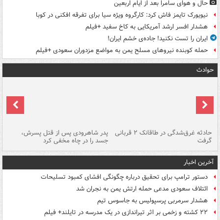
حال و هوای سامرا بعد از ایام اربعین
نیویورک تایمز فاش کرد: کارگروه ویژه سیا برای تفرقه افکنی در کوبا
هشدار افسر ارشد آمریکایی به کاخ سفید +فیلم
ایران را تست نکنید! جاده‌ی خشم ایران!
حمله کوبنده نیروهای مسلح یمن به مواضع مزدوران سعودی +فیلم
حوادث
شته
حادثه غرق‌شدگی در طاقانک ۲ قربانی
پدر شاهرودی پس از قتل پسرش،
دس
گرفت
جسد را در چاه مخفی کرد
آخرین اخبار
دستور ترامپ برای تحقیق درباره چگونگی افشای کمبود تسلیحات
ائتلاف سعودی مدعی حمله ارتش یمن به نجران شد
هشدار سرمربی پرسپولیس به جاسوس تیم
۲۲ کشته و زخمی بر اثر تیراندازی در یک مدرسه در تایلند+ فیلم