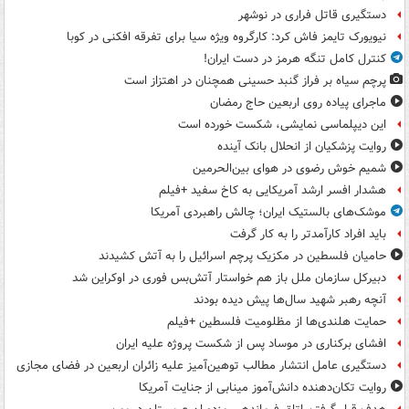
دستگیری قاتل فراری در نوشهر
نیویورک تایمز فاش کرد: کارگروه ویژه سیا برای تفرقه افکنی در کوبا
کنترل کامل تنگه هرمز در دست ایران!
پرچم سیاه بر فراز گنبد حسینی همچنان در اهتزاز است
ماجرای پیاده روی اربعین حاج رمضان
این دیپلماسی نمایشی، شکست خورده است
روایت پزشکیان از انحلال بانک آینده
شمیم خوش رضوی در هوای بین‌الحرمین
هشدار افسر ارشد آمریکایی به کاخ سفید +فیلم
موشک‌های بالستیک ایران؛ چالش راهبردی آمریکا
باید افراد کارآمدتر را به کار گرفت
حامیان فلسطین در مکزیک پرچم اسرائیل را به آتش کشیدند
دبیرکل سازمان ملل باز هم خواستار آتش‌بس فوری در اوکراین شد
آنچه رهبر شهید سال‌ها پیش دیده بودند
حمایت هلندی‌ها از مظلومیت فلسطین +فیلم
افشای برکناری در موساد پس از شکست پروژه علیه ایران
دستگیری عامل انتشار مطالب توهین‌آمیز علیه زائران اربعین در فضای مجازی
روایت تکان‌دهنده دانش‌آموز مینابی از جنایت آمریکا