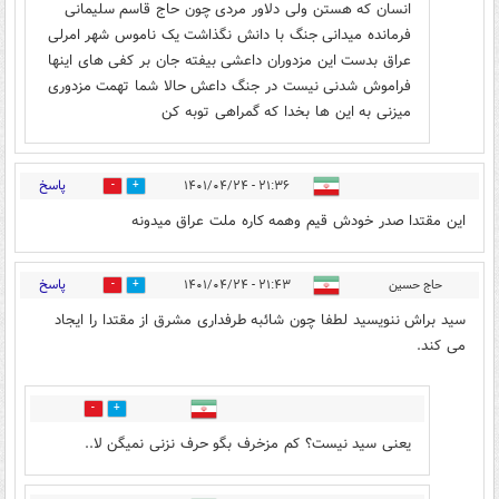
انسان که هستن ولی دلاور مردی چون حاج قاسم سلیمانی
فرمانده میدانی جنگ با دانش نگذاشت یک ناموس شهر امرلی
عراق بدست این مزدوران داعشی بیفته جان بر کفی های اینها
فراموش شدنی نیست در جنگ داعش حالا شما تهمت مزدوری
میزنی به این ها بخدا که گمراهی توبه کن
پاسخ
۲۱:۳۶ - ۱۴۰۱/۰۴/۲۴
1
29
این مقتدا صدر خودش قیم وهمه کاره ملت عراق میدونه
پاسخ
حاج حسین
۲۱:۴۳ - ۱۴۰۱/۰۴/۲۴
5
13
سید براش ننویسید لطفا چون شائبه طرفداری مشرق از مقتدا را ایجاد
می کند.
5
3
یعنی سید نیست؟ کم مزخرف بگو حرف نزنی نمیگن لا..