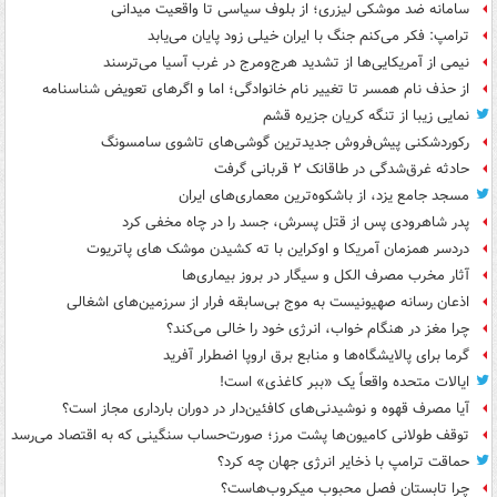
سامانه ضد موشکی لیزری؛ از بلوف سیاسی تا واقعیت میدانی
ترامپ: فکر می‌کنم جنگ با ایران خیلی زود پایان می‌یابد
نیمی از آمریکایی‌ها از تشدید هرج‌ومرج در غرب آسیا می‌ترسند
از حذف نام همسر تا تغییر نام خانوادگی؛ اما و اگرهای تعویض شناسنامه
نمایی زیبا از تنگه کریان جزیره قشم
رکوردشکنی پیش‌فروش جدیدترین گوشی‌های تاشوی سامسونگ
حادثه غرق‌شدگی در طاقانک ۲ قربانی گرفت
مسجد جامع یزد، از باشکوه‌ترین معماری‌های ایران
پدر شاهرودی پس از قتل پسرش، جسد را در چاه مخفی کرد
دردسر همزمان آمریکا و اوکراین با ته کشیدن موشک های پاتریوت
آثار مخرب مصرف الکل و سیگار در بروز بیماری‌ها
اذعان رسانه صهیونیست به موج بی‌سابقه فرار از سرزمین‌های اشغالی
چرا مغز در هنگام خواب، انرژی خود را خالی می‌کند؟
گرما برای پالایشگاه‌ها و منابع برق اروپا اضطرار آفرید
ایالات متحده واقعاً یک «ببر کاغذی» است!
آیا مصرف قهوه و نوشیدنی‌های کافئین‌دار در دوران بارداری مجاز است؟
توقف طولانی کامیون‌ها پشت مرز؛ صورت‌حساب سنگینی که به اقتصاد می‌رسد
حماقت ترامپ با ذخایر انرژی جهان چه کرد؟
چرا تابستان فصل محبوب میکروب‌هاست؟