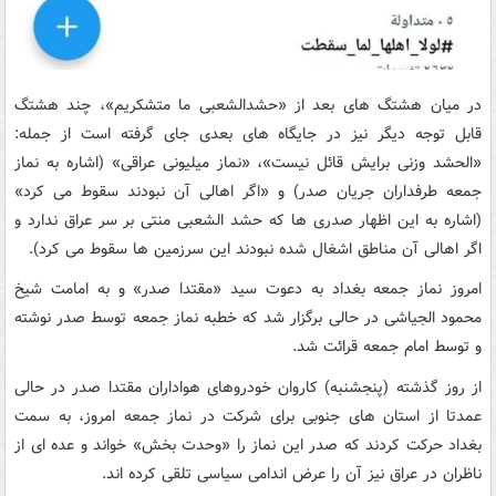
در میان هشتگ های بعد از «حشدالشعبی ما متشکریم»، چند هشتگ
قابل توجه دیگر نیز در جایگاه های بعدی جای گرفته است از جمله:
«الحشد وزنی برایش قائل نیست»، «نماز میلیونی عراقی» (اشاره به نماز
جمعه طرفداران جریان صدر) و «اگر اهالی آن نبودند سقوط می کرد»
(اشاره به این اظهار صدری ها که حشد الشعبی منتی بر سر عراق ندارد و
اگر اهالی آن مناطق اشغال شده نبودند این سرزمین ها سقوط می کرد).
امروز نماز جمعه بغداد به دعوت سید «مقتدا صدر» و به امامت شیخ
محمود الجیاشی در حالی برگزار شد که خطبه نماز جمعه توسط صدر نوشته
و توسط امام جمعه قرائت شد.
از روز گذشته (پنجشنبه) کاروان خودروهای هواداران مقتدا صدر در حالی
عمدتا از استان های جنوبی برای شرکت در نماز جمعه امروز، به سمت
بغداد حرکت کردند که صدر این نماز را «وحدت بخش» خواند و عده ای از
ناظران در عراق نیز آن را عرض اندامی سیاسی تلقی کرده اند.