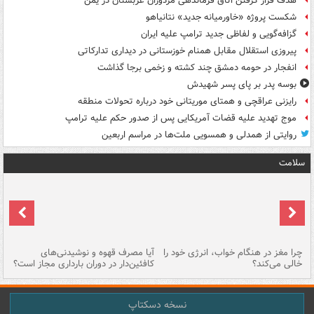
هدف قرار گرفتن اتاق‌ فرماندهی مزدوران عربستان در یمن
شکست پروژه «خاورمیانه جدید» نتانیاهو
گزافه‌گویی و لفاظی جدید ترامپ علیه ایران
پیروزی استقلال مقابل همنام خوزستانی در دیداری تدارکاتی
انفجار در حومه دمشق چند کشته و زخمی برجا گذاشت
بوسه‌ پدر بر پای پسر شهیدش
رایزنی عراقچی و همتای موریتانی خود درباره تحولات منطقه
موج تهدید علیه قضات آمریکایی پس از صدور حکم علیه ترامپ
روایتی از همدلی و همسویی ملت‌ها در مراسم اربعین
سلامت
ت
چرا مغز در هنگام خواب، انرژی خود را
آیا مصرف قهوه و نوشیدنی‌های
چر
خالی می‌کند؟
کافئین‌دار در دوران بارداری مجاز است؟
می
نسخه دسکتاپ