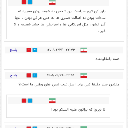
0
4
باور کن توی سیاست این شخص نه شیعه بودن معیاره نه
سادات بودن نه اصالت صدری ها نه حتی عراقی بودن . تنها
گیر ایشون مثل امریکایی ها و اسراییلی ها حشد شعبیه و لا
غیر .
پاسخ
۲۲:۳۳ - ۱۴۰۱/۰۴/۲۴
3
12
همه بامقاومتند
پاسخ
۲۲:۴۱ - ۱۴۰۱/۰۴/۲۴
2
20
مقتدی صدر دقیقا کپی برابر اصل غرب لیس های وطنی ما است!؟
11
2
تا دیروز که براتون علیه السلام بود !