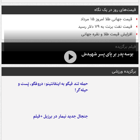
قیمت‌های روز در یک نگاه
قیمت جهانی طلا امروز ۱۵ مرداد
قیمت نفت برنت به ۷۹ دلار رسید
افزایش قیمت طلا و نقره جهانی
فیلم برگزیده
بوسه‌ پدر بر پای پسر شهیدش
برگزیده ورزشی
حمله تند فیگو به اینفانتینو: دروغگو، پَست‌ و
حیله‌گر!
جنجال جدید نیمار در برزیل +فیلم