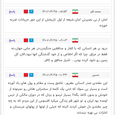
پاسخ
محمد.قم
۰۵:۵۴ - ۱۴۰۱/۰۴/۲۵
1
11
امان از بی بصیرتی امان.شیعه از اول تاریخش از این جور جریانات ضربه
خورده
پاسخ
۰۸:۰۳ - ۱۴۰۱/۰۴/۲۵
1
7
درود بر هر انسانی که با کفار و منافقین جنگیدن،در هر جایی جهان،نه
فقط در عراق. چرا که اگر اخلاص و از خود گذشتگی انها نبود،الان کل
زمین رو نابود کرده بودن... اشرار منافق و کافر.
پاسخ
حسین
۱۰:۳۳ - ۱۴۰۱/۰۴/۲۵
1
6
این مقتدی صدر انسانی مغرور، عاشق پست و مقام و پول های باد آورده
است و بسیار بی سواد که حتی یک کلمه از سخنرانی هاش رو نمیتونه از
خودش و بدون کاغذ بگه!! بسیار ترسو و بزدل که در دوران مالکی از ترس
اومده بود ایران و تو شهر قم زندگی میکرد افسوس از این مردم که به چه
چیز مقتدی دل خوش کردند البته که خیلی از اونها از پولهای عربستان و
امارات بی بهره نیستند