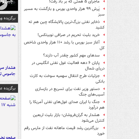
چین ونی
ماجرای ۵ همتی که بر باد رفت!
پَرش ۹۹ هزار واحدی بورس و بازگشت به مسیر
سبز
برگزیده و
ذخایر نفتی بزرگ‌ترین پالایشگاه چین هم ته
کشید
خرید بلیت تحریم در صرافی نوبیتکس!
آغاز سبز بورس با رشد ۱۱۰ هزار واحدی شاخص
کل
سدهای مهم کشور چقدر آب دارند؟
پایان ۶ دهه فعالیت غول نفتی انگلیس در
هشدار سرم
دریای شمال
جاسوس تی
جزئیات طرح انتقال سهمیه سوخت به کارت
بانکی
برگزیده 
دستور وزیر نفت برای تسریع در بازسازی
آسیب‌های جنگ
جنگ با ایران صدای غول‌های نفتی آمریکا را
هم درآورد
هشدار به گران‌فروشان؛ بازار بلیت اربعین
کنترل می‌شود
بزرگترین رشد قیمت ماهانه نفت از مارس رقم
خورد