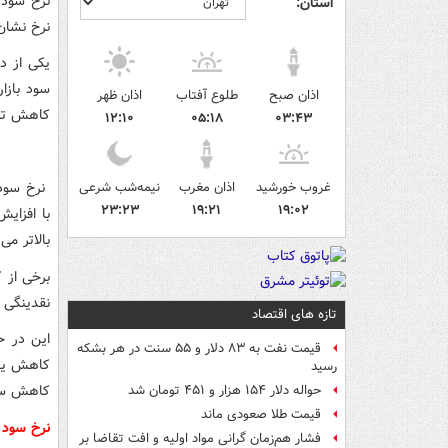
استان:
نرخ نشان
یکی از دل
سود بازار
اذان صبح
طلوع آفتاب
اذان ظهر
کاهش تزریق 
۱۲:۱۰
۰۵:۱۸
۰۳:۴۳
غروب خورشید
اذان مغرب
نیمه‌شب شرعی
نرخ سود 
۲۳:۲۳
۱۹:۲۱
۱۹:۰۲
با افزای
بالاتر می
برخی از 
نقدینگی ا
تازه های اقتصاد
این در ح
قیمت نفت به ۸۳ دلار و ۵۵ سنت در هر بشکه
کاهش یاب
رسید
کاهش سود
حواله دلار ۱۵۴ هزار و ۴۵۱ تومان شد
قیمت طلا صعودی ماند
نرخ سود 
فشار هم‌زمان گرانی مواد اولیه و افت تقاضا بر