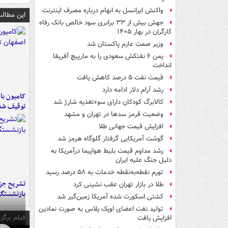
واکنش ایرانسل به ابهام درباره مصرف اینترنت
این مطالب
جهش بیش از ۳۳ برابری سود خالص بانک رفاه
کارگران در بهار ۱۴۰۵
وزیر صمت عازم پاکستان شد
یمن ۶ نفتکش سعودی را به مارپیچ آفریقا
انداخت
قیمت نفت ۵ درصد کاهش یافت
رشد آرام دلار ادامه دارد
کالابرگ کودکان دارای سوءتغذیه شارژ شد
توقیف شد
وضعیت قرمز سدها در تهران و مشهد
افزایش قیمت جهانی طلا
گوشت آمریکایی گرفتار گلوگاه هرمز شد
رشد مداوم قیمت بلیط هواپیما درآمریکا به
دلیل جنگ علیه ایران
تورم نقطه‌به‌نقطه خدمات به ۵۸ درصد رسید
تشریح جز
طلا در بازار تهران عقب نشینی کرد
بازنشستگ
کشتی اسکورت شده آمریکا زمین‌گیر شد
تولید نفت اعضای اوپک پلاس به صورت نمادین
فیلم برگزی
افزایش یافت