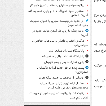
د تغییرات این
بیانیه سپاه پاسداران به مناسبت روز خبرنگار
استقرار انبوه «دی‌اف‑۱۷» و پایان عصر پدافند
بردن نرخ
آمریکا +عکس
ر باز با
اثر جدید کارتونیست سوری با عنوان مدیریت
جدید تنگه هرمز
ادامه جنگ تا روی کار آمدن دولت جدید در
آمریکا!
درگیری اعضای داعش و نیروهای جولانی در
ه‌ای که
سیده زینب
نرخ سود
پالایشگاه سیزران منفجر شد
پالایشگاه نفت اسلواکی منفجر شد
بدون تعارف با پدر و پسر قهرمان
در حرکت
پشت پرده توافق جدید ایران؛ تاکتیک یا
استراتژی؟
رونمایی از مختصات جدید تنگۀ هرمز
ی نباید
هشدار ارشدترین ژنرال آمریکا درباره
د، موجب
محدودیت‌های نظامی علیه ایران
رقابت ۲۸ والیبالیست برای حضور در فهرست
نهایی تیم ملی