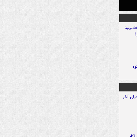
و:
 آخر