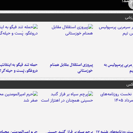
ز شد!
رزشی
ربی پرسپولیس به
پیروزی استقلال مقابل همنام
حمله تند فیگو به اینفانتین
م
خوزستانی
دروغگو، پَست‌ و حیله‌گر!
عکس
صفحه نخست روزنامه‌های شنبه ۱۷
پرچم سیاه بر فراز گنبد حسینی
حرم امیرالمومنین محیای