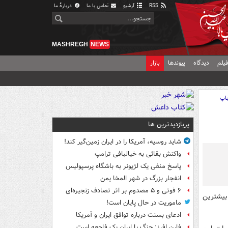
RSS
آرشیو
تماس با ما
دربارهٔ ما
MASHREGH
NEWS
یلم
دیدگاه
پیوندها
بازار
اپ
پربازدیدترین ها
شاید روسیه، آمریکا را در ایران زمین‌گیر کند!
واکنش بقائی به خیالبافی ترامپ
پاسخ منفی یک لژیونر به باشگاه پرسپولیس
انفجار بزرگ در شهر المخا یمن
۶ فوتی و ۵ مصدوم بر اثر تصادف زنجیره‌ای
 ۲۰.۸۵ درصد بوده که بیشترین
ماموریت در حال پایان است!
ادعای بسنت درباره توافق ایران و آمریکا
فارن افرز: جنگ با ایران یک فاجعه است