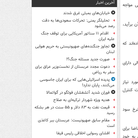
آخرین اخبار
ی مواجه
خیابان‌های بمبئی غرق شدند
تحلیلگر یمنی: تحرکات سعودی‌ها به دقت
 برآید،
رصد می‌شود
اقدام ۱۱ سناتور آمریکایی برای توقف جنگ
علیه ایران
ه‌اند که
تجاوز جنگنده‌های صهیونیستی به حریم هوایی
لبنان
صورت جدید مسئله جنگ؟!
لی دارای
دعوت مجدد عربستان از نخست‌وزیر عراق برای
سفر به ریاض
پدیده اسرائیلی‌هایی که برای ایران جاسوسی
رد نیاز
می‌کنند، پایان ندارد!
ت کنترل
فوران شدید آتشفشان فوئگو در گواتمالا
هدیه ویژه شهردار ترکیه‌ای به صلاح
قیمت نفت به ۸۳ دلار و ۵۵ سنت در هر بشکه
نرخ سود
رسید
مقام سابق صهیونیست: عربستان ببر کاغذی
است
ضا برای
افشای رسوایی اخلاقی رئیس فیفا
 به خود