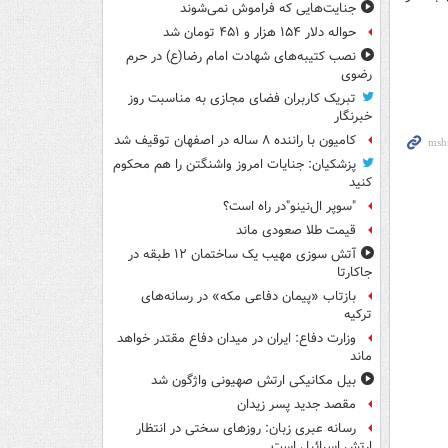
جنایت‌هایی که فراموش نمی‌شوند
حواله دلار ۱۵۴ هزار و ۴۵۱ تومان شد
نصب کتیبه‌های شهادت امام رضا(ع) در حرم
رضوی
تبریک کاربران فضای مجازی به مناسبت روز
خبرنگار
کامیون با راننده ۸ ساله در اصفهان توقیف شد
پزشکیان: جنایات امروز واشنگتن را هم محکوم
کنید
"سوپر ال‌نینو"در راه است؟
قیمت طلا صعودی ماند
آتش سوزی مهیب یک ساختمان ۱۲ طبقه در
جاکارتا
بازتاب «پیمان دفاعی مکه» در رسانه‌های
ترکیه
وزارت دفاع: ایران در میدان دفاع مقتدر خواهد
ماند
بیل مکانیکی ارتش صهیونی واژگون شد
مقصد جدید پسر زیدان
رسانه عبری زبان: روزهای سختی در انتظار
ارتش اسرائیل است