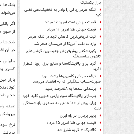
بازار پلاستیک
بانک‌ها 
تنگه هرمز ریاض را وادار به تخفیف‌دهی نفتی
می‌شوند ک
کرد
قیمت جهانی نفت امروز ۱۶ مرداد
اگر بانک
قیمت جهانی طلا امروز ۱۶ مرداد
از سوی دی
ثبت تاریخی‌ترین کاهش تردد در تنگه هرمز
بانک‌ها ب
واردات نفت آمریکا از عربستان صفر شد
در آن اق
رکوردشکنی پیش‌فروش جدیدترین گوشی‌های
تاشوی سامسونگ
بنابراین 
گرما برای پالایشگاه‌ها و منابع برق اروپا اضطرار
کسری وجوه
آفرید
توقف طولانی کامیون‌ها پشت مرز؛
بازار بی
صورت‌حساب سنگینی که به اقتصاد می‌رسد
کوتاه‌مد
پرشدگی سدها به ۵۸درصد رسید
حجم نقدی
بازسازی پالایشگاه سوم پارس جنوبی کلید خورد
زیان بیش از ۱۰۰ همتی به صندوق‌ بازنشستگی
عمده وام
نفت
بین‌بانکی
پاییز پرباران در راه ایران
قیمت جهانی طلا امروز ۱۵ مرداد
نرخ سود 
کالابرگ ۳ گروه شارژ شد
دریافت و