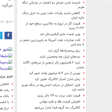
شنیده شدن صدای دو انفجار در نزدیکی تنگه
می‌گیرد.
هرمز
کاهش شدید واردات نفت چین به دلیل جنگ
علیه ایران
منبع: تس
قیمت گاز در اروپا به بالاترین سطح خود از
۲۰۲۳ رسید
وزیر صمت عازم قرقیزستان شد
افت صادرات نفت آمریکا به پایین‌ترین حجم در
۸ ماه اخیر
برق پرمصرف‌ها گران شد
سدهای ایران چه وضعیتی دارند
تردد ۵.۶میلیون زائر اربعین از مرزهای ۶گانه
زمینی
بورس از مرز ۵.۴ میلیون واحد عبور کرد
اخبار مرتب
زمان شارژ اعتبار کالابرگ تغییر کرد
کاهش رشد 
کپلر: اختلال در حرکت کشتی‌ها در تنگه هرمز
ادامه دارد
رشد نق
قیمت نفت برنت به ۷۹ دلار رسید
بانک مر
افزایش قیمت طلا و نقره جهانی
با انضباط
کالابرگ سه گروه فردا شارژ می‌شود
نرخ بهره بین ب