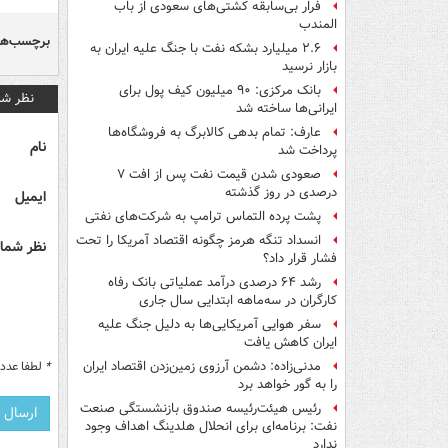
فرار بی‌سابقه کشتی‌های سعودی از باب
المندب
برچسب‌ها
۲.۶ میلیارد بشکه نفت با جنگ علیه ایران به
بازار نرسید
بانک مرکزی: ۹۰ میلیون کیف پول برای
نظر شم
ایرانی‌ها ساخته شد
عارف: تمام بدهی کالابرگ به فروشگاه‌ها
نام
پرداخت شد
صعودی شدن قیمت نفت پس از افت ۷
درصدی در روز گذشته
ایمیل
پشت پرده التماس ترامپ به شرکت‌های نفتی
انسداد تنگه هرمز چگونه اقتصاد آمریکا را تحت
نظر شما 
فشار قرار داد؟
رشد ۶۴ درصدی درآمد عملیاتی بانک رفاه
کارگران در سه‌ماهه ابتدایی سال جاری
سفر هوایی آمریکایی‌ها به دلیل جنگ علیه
ایران کاهش یافت
*
لطفا عدد م
مدنی‌زاده: دشمن آرزوی زمین‌زدن اقتصاد ایران
را به گور خواهد برد
رئیس هیئت‌رئیسه صندوق بازنشستگی صنعت
نفت: برنامه‌ای برای انحلال هلدینگ اهداف وجود
ندارد