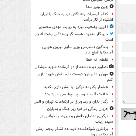
چین ونیز شد!
کدام فرضیات واشنگتن درباره جنگ با ایران
اشتباه از کار درآمد
آخرین وضعیت نبرد به روایت مهدی محمدی
خبرنگار متعهد، هم‌سنگر رزمندگان پشت لانچر
است
پنتاگون دسترسی وزیر سابق نیروی هوایی
آمریکا را قطع کرد
نقطه، ته خط!
تصاویر دیده‌ نشده از دو فرمانده شهید موشکی
مهران غفوریان: دوست دارم نقش شهید بازی
کنم
هشدار پکن به توکیو: با آتش بازی نکنید
هافبک آلومینیوم، پرسپولیسی می‌شود؟
رگبار باران و رعدوبرق در ارتفاعات تهران و البرز
جریان زندگی در غزه زیر جنگ و بمباران
درگیری اعضای داعش و نیروهای جولانی در
سیده زینب
برکناری شوکه‌کننده فرمانده لشکر پنجم ارتش
آمریکا در اروپا