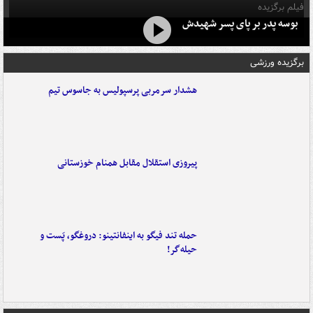
فیلم برگزیده
بوسه‌ پدر بر پای پسر شهیدش
برگزیده ورزشی
هشدار سرمربی پرسپولیس به جاسوس تیم
پیروزی استقلال مقابل همنام خوزستانی
حمله تند فیگو به اینفانتینو: دروغگو، پَست‌ و
حیله‌گر!