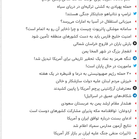
حمله پهپادی به کشتی ترکیه‌ای در دریای سیاه
ترامپ و نتانیاهو جنایتکار جنگی هستند!
میزبانی استقلال در آسیا به امارات می‌رسد؟
سامانه موشکی پاتریوت چیست و چرا ذخایر آن رو به اتمام است؟
امنیت خلیج فارس باید به دست کشورهای منطقه تأمین شود
بارش باران در فاروج خراسان شمالی
انفجار بزرگ در شهر المخا یمن
تنگه هرمز به نماد یک تحقیر تاریخی برای آمریکا تبدیل شد!
ماموریت در حال پایان است!
۲۰ حمله رژیم صهیونیستی به درعا و قنیطره در یک هفته
خیزش مردم لبنان علیه دولت سازشکار و خائن
معترضان آرژانتینی پرچم آمریکا را پایین کشیدند
شکاف‌های عمیق در اسرائیل!
هشدار مقام ارشد یمن به عربستان سعودی
اردوغان: توافقنامه مکه پذیرای مشارکت کشورهای دوست است
ادعای بسنت درباره توافق ایران و آمریکا
نتایج آزمون مدارس سمپاد اعلام شد
تاثیرات منفی جنگ علیه ایران بر بازار کار آمریکا