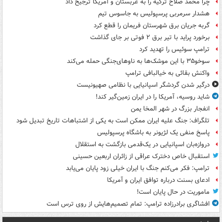
چرا محمد صلاح ترکیه را به عربستان و آمریکا ترجیح داد
هشدار سرمربی پرسپولیس به جاسوس تیم
گربه جریان برق شهرستان فریمان را قطع کرد
برخورد پراید با تیر برق ۲ فوتی بر جای گذاشت
ترامپ سوئیس را تهدید کرد
سوخو۳۵ با این موشک‌ها به ناوهای‌جنگی حمله می‌کند
واکنش بقائی به خیالبافی ترامپ
درگیر شدن گردشگر اسپانیایی با نظامی صهیونیست
شاید روسیه، آمریکا را در ایران زمین‌گیر کند!
انفجار بزرگ در شهر المخا یمن
تلگراف: جنگ علیه ایران ممکن است به یکی از اشتباهات تاریخ تبدیل شود
پاسخ منفی یک لژیونر به باشگاه پرسپولیس
دروازه‌بان اسپانیایی در یک‌قدمی بازگشت به استقلال
استقبال خاص دخترک عراقی از زائران اربعین حسینی
ترامپ: فکر می‌کنم جنگ با ایران خیلی زود پایان می‌یابد
ادعای بسنت درباره توافق ایران و آمریکا
ماموریت در حال پایان است!
افشاگری برادرزاده ترامپ: تمام تصمیم‌هایش از روی ترس است