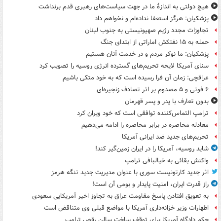
هیچ دولتی به اندازۀ ما در جهت سیاست‌های رهبری قدم برنداشت
پزشکیان: هرگز استعفا نداده‌ام و نخواهم داد
تجاوزات مجدد رژیم صهیونیستی به جنوب لبنان
حمله به ۱۵ نفتکش‌ اماراتی از ابتدای جنگ
پزشکیان: ما نوکر مردم و در خدمت آنان هستیم
سنای آمریکا لایحه تحریم‌های گسترده انرژی روسیه را تصویب کرد
عراقچی: زمان آن فرا رسیده است که به خود متکی باشیم
۶ فوتی و ۵ مصدوم بر اثر تصادف زنجیره‌ای
بدون تعارف با پدر و پسر قهرمان
ترامپ التماس‌کننده توافقی است که خود ویران کرد
معادله محاصره در برابر محاصره را ادامه می‌دهیم
تحریم‌های جدید ضد ایرانی آمریکا
شاید روسیه، آمریکا را در ایران زمین‌گیر کند!
واکنش بقائی به خیالبافی ترامپ
اثر جدید کارتونیست سوری با عنوان مدیریت جدید تنگه هرمز
راز قدرت ایران، امنیت پایدار و بومی آن است!
به تعویق افتادن پاسخ مقاومت عراق به تجاوز اخیر آمریکایی سعودی
اظهارات وزیر خزانه‌داری آمریکا با مواضع قبلی وی متناقض است
حکم دادگاه آمریکا برای توقف ساخت سالن رقص ترامپ