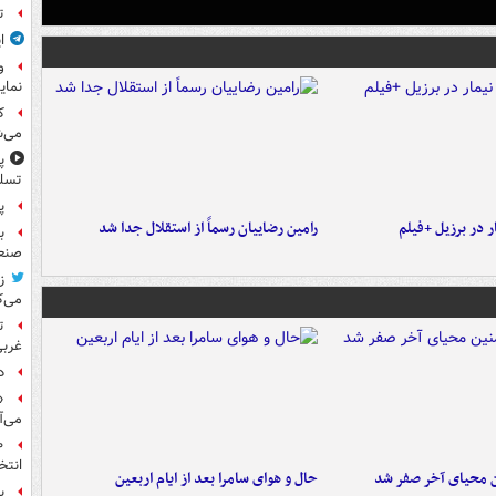
ت
ا
و
نمای
ک
می‌ش
پ
تسلی
پر
 در برزیل +فیلم
رامین رضاییان رسماً از استقلال جدا شد
ب
صنعت
ز
می‌ک
ت
غربی
د
«
می‌آ
انتخ
ن محیای آخر صفر شد
حال و هوای سامرا بعد از ایام اربعین
ی