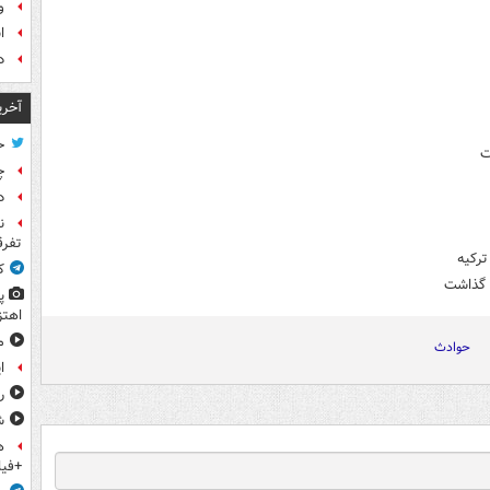
و
ا
د
آخری
ح
ت
چ
د
ن
تفرق
ترکیه
ک
پ
اهتز
م
حوادث
ا
ر
ش
ه
+فیل