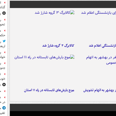
ا
گذا
ب
ر
تحو
م
حکم 
ر
ازنشستگی اعلام شد
کالابرگ ۳ گروه شارژ شد
اربع
ی
خواه
جنوب
ت
خوب
ع
۶ نفر در بهشهر به اتهام تشویش
موج بارش‌های تابستانه در راه ۱۱ استان
ح
«
در ح
ج
تغیی