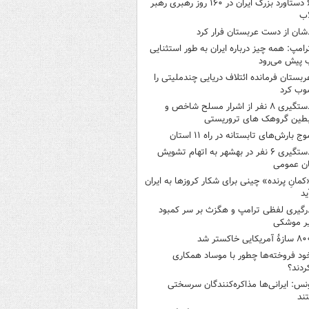
۶ دستاورد بزرگ ایران در ۱۶۰ روز رهبری رهبر
اب
شان از دست عربستان فرار کرد
رامپ: همه چیز درباره ایران به طور استثنایی
 پیش می‌رود
ربستان فرمانده ائتلاف دریایی چندملیتی را
وب کرد
دستگیری ۸ نفر از اشرار مسلح شاخص و
بطین گروهک های تروریستی
وج بارش‌های تابستانه در راه ۱۱ استان
دستگیری ۶ نفر در بهشهر به اتهام تشویش
ن عمومی
کمانِ پرنده» چینی برای شکار کروزها به ایران
ید
رگیری لفظی ترامپ و هگزث بر سر کمبود
ر موشکی
ازۀ آمریکایی خاکستر شد
ود فروخته‌ها چطور با موساد همکاری
ردند؟
نس: ایرانی‌ها مذاکره‌کنندگان سرسختی
ند