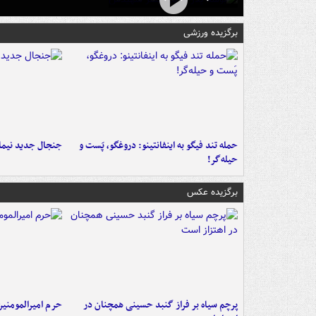
برگزیده ورزشی
حمله تند فیگو به اینفانتینو: دروغگو، پَست‌ و
جنجال جدید نیمار
حیله‌گر!
برگزیده عکس
پرچم سیاه بر فراز گنبد حسینی همچنان در
حرم امیرالمومنی