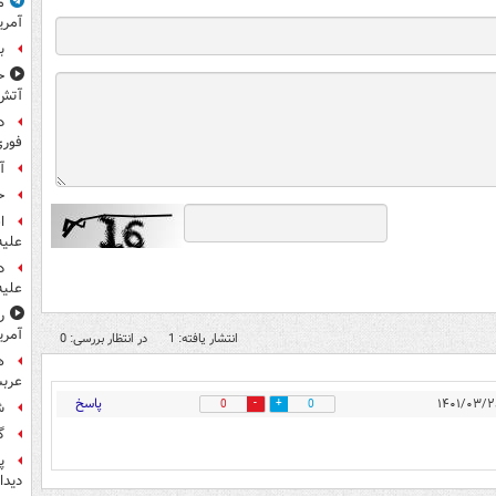
م
آمری
ب
ح
آتش
د
فوری
آ
ح
ا
علیه
د
علیه
ر
آمری
انتشار یافته: 1
در انتظار بررسی: 0
ه
عربس
پاسخ
0
0
ش
گ
پ
دیدا