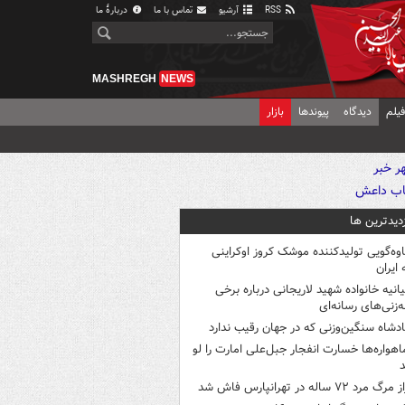
RSS
آرشیو
تماس با ما
دربارهٔ ما
MASHREGH
NEWS
یلم
دیدگاه
پیوندها
بازار
زدیدترین ها
اوه‌گویی تولیدکننده موشک کروز اوکراینی
 ایران
یانیه خانواده شهید لاریجانی درباره برخی
ه‌زنی‌های رسانه‌ای
ادشاه سنگین‌وزنی که در جهان رقیب ندارد
اهواره‌ها خسارت انفجار جبل‌علی امارت را لو
د
 مرگ مرد ۷۲ ساله در تهرانپارس فاش شد