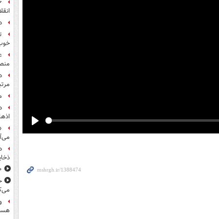
انقل
د
ت
خوب
ع
منص
مرت
م
اذها
«
Play
می‌آ
د
ذخای
۸۰۰ س
خ
می‌ک
و
هست