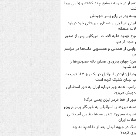
نفجار در حومه دمشق چند کشته و زخمی برجا
شت
وسه‌ پدر بر پای پسر شهیدش
ایزنی عراقچی و همتای موریتانی خود درباره
لات منطقه
وج تهدید علیه قضات آمریکایی پس از صدور
علیه ترامپ
وایتی از همدلی و همسویی ملت‌ها در مراسم
ین
من: جهان به‌زودی صدای ناله سعودی‌ها را
د شنید
یونیفل: ارتش اسرائیل در یک روز ۱۱۳ توپ به
 لبنان شلیک کرده است
رامپ: همه چیز درباره ایران به طور استثنایی
 پیش می‌رود
بور از خط قرمز ایران یعنی مرگ!
مله نیروهای اسرائیلی به خبرنگار پرس‌تی‌وی
ضربه مغزی» شدن صدها نظامی آمریکایی
ملات ایران
نگ در جبهه لبنان بعد از تفاهم‌نامه چه
ری کرده؟