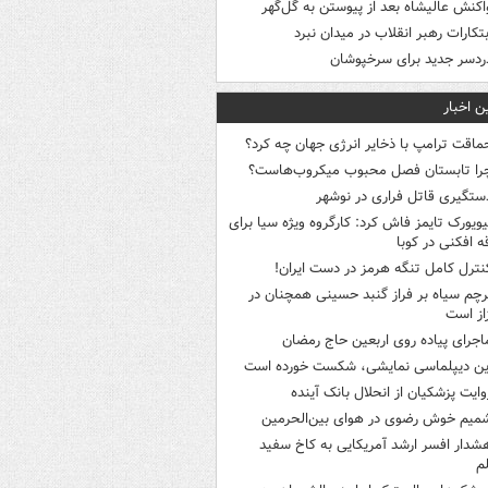
اکنش عالیشاه بعد از پیوستن به گل‌گهر
بتکارات رهبر انقلاب در میدان نبرد
ردسر جدید برای سرخپوشان
ن اخبار
ماقت ترامپ با ذخایر انرژی جهان چه کرد؟
را تابستان فصل محبوب میکروب‌هاست؟
ستگیری قاتل فراری در نوشهر
یویورک تایمز فاش کرد: کارگروه ویژه سیا برای
ه افکنی در کوبا
نترل کامل تنگه هرمز در دست ایران!
رچم سیاه بر فراز گنبد حسینی همچنان در
از است
اجرای پیاده روی اربعین حاج رمضان
ین دیپلماسی نمایشی، شکست خورده است
وایت پزشکیان از انحلال بانک آینده
میم خوش رضوی در هوای بین‌الحرمین
شدار افسر ارشد آمریکایی به کاخ سفید
م