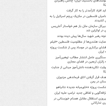
وشک‌های بالستیک ایران؛ چالش راهبردی
کا
اید افراد کارآمدتر را به کار گرفت
امیان فلسطین در مکزیک پرچم اسرائیل را به
 کشیدند
بیرکل سازمان ملل باز هم خواستار آتش‌بس
 در اوکراین شد
نچه رهبر شهید سال‌ها پیش دیده بودند
مایت هلندی‌ها از مظلومیت فلسطین +فیلم
فشای برکناری در موساد پس از شکست پروژه
 ایران
ستگیری عامل انتشار مطالب توهین‌آمیز
 زائران اربعین در فضای مجازی
وایت تکان‌دهنده دانش‌آموز مینابی از جنایت
کا
دف قرار گرفتن اتاق‌ فرماندهی مزدوران
تان در یمن
کست پروژه «خاورمیانه جدید» نتانیاهو
زافه‌گویی و لفاظی جدید ترامپ علیه ایران
یروزی استقلال مقابل همنام خوزستانی در
ری تدارکاتی