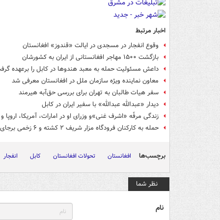
اخبار مرتبط
وقوع انفجار در مسجدی در ایالت «قندوز» افغانستان
بازگشت ۱۵۰۰ مهاجر افغانستانی از ایران به کشورشان
داعش مسئولیت حمله به معبد هندوها در کابل را برعهده گرف
معاون نماینده ویژه سازمان ملل در افغانستان معرفی شد
سفر هیات طالبان به تهران برای بررسی حق‌آبه هیرمند
دیدار «عبدالله عبدالله» با سفیر ایران در کابل
زندگی مرفّه «اشرف غنی»و وزرای او در امارات، آمریکا، اروپا و 
حمله به کارکنان فرودگاه مزار شریف ۲ کشته و ۶ زخمی برجای گذاشت
برچسب‌ها
افغانستان
تحولات افغانستان
کابل
انفجار
نظر شما
نام