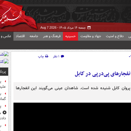
جمعه ۱۶ مرداد ۱۴۰۵ -
Aug 7 2026
ی
دفاع و امنیت
جهاد و مقاومت
حسینیه
فرهنگ و هنر
جامعه
اقتصاد
عکس و ف
۱ نظر
چاپ
پربا
نفجارهای پی‌درپی در کابل
ی
علیه
روان کابل شنیده شده است. شاهدان عینی می‌گویند این انفجارها
ب
گمان
پ
م
دادن
راز