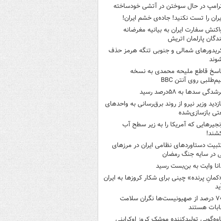
رامپ در حال سوختن در آتشی خودساخته
یران را تست نکنید! جاده‌ی خشم ایران!
اکنش سفارت ایران به بیانیه مغرضانه
ندگان پارلمان اتریش
ریدورهای شمالی و جنوبی تنگه هرمز حذف
وند
اسخ قاطع ملیحه محمدی به نسخه
م‌طلبی روی آنتن BBC
شدگی سدها به ۵۸درصد رسید
ازدید وزیر نیرو از روند برق‌رسانی به واحدهای
ی بازسازی‌شده
نجیرهایی که آمریکا را به زیر سطح آب
شند!
ثبیت دستاوردهای نظامی ایران در مرزهای
 در سایه جنگ رمضان
انا وایت به بن‌بست رسید
کمانِ پرنده» چینی برای شکار کروزها به ایران
ید
۷۰ درصد از صهیونیست‌ها نگران سلامت
ابات هستند
اوه‌گویی تولیدکننده موشک کروز اوکراینی