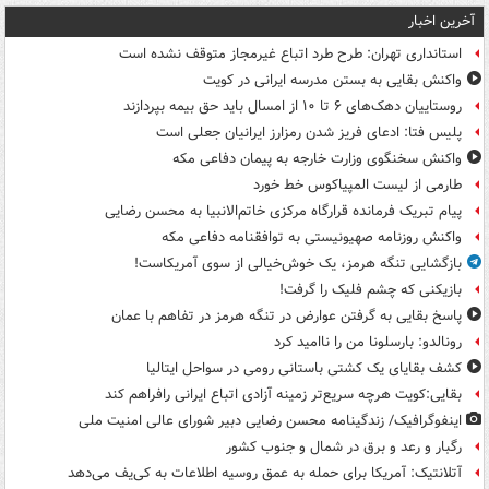
آخرین اخبار
استانداری تهران: طرح طرد اتباع غیرمجاز متوقف نشده است
واکنش بقایی به بستن مدرسه ایرانی در کویت
روستاییان دهک‌های ۶ تا ۱۰ از امسال باید حق بیمه بپردازند
پلیس فتا: ادعای فریز شدن رمزارز ایرانیان جعلی است
واکنش سخنگوی وزارت خارجه به پیمان دفاعی مکه
طارمی از لیست المپیاکوس خط خورد
پیام تبریک فرمانده قرارگاه مرکزی خاتم‌الانبیا به محسن رضایی
واکنش روزنامه صهیونیستی به توافقنامه دفاعی مکه
بازگشایی تنگه هرمز، یک خوش‌خیالی از سوی آمریکاست!
بازیکنی که چشم فلیک را گرفت!
پاسخ بقایی به گرفتن عوارض در تنگه هرمز در تفاهم با عمان
رونالدو: بارسلونا من را ناامید کرد
کشف بقایای یک کشتی باستانی رومی در سواحل ایتالیا
بقایی:کویت هرچه سریع‌تر زمینه آزادی اتباع ایرانی رافراهم کند
اینفوگرافیک/ زندگینامه محسن رضایی دبیر شورای عالی امنیت‌ ملی
رگبار و رعد و برق در شمال و جنوب کشور
آتلانتیک: آمریکا برای حمله به عمق روسیه اطلاعات به کی‌یف می‌دهد