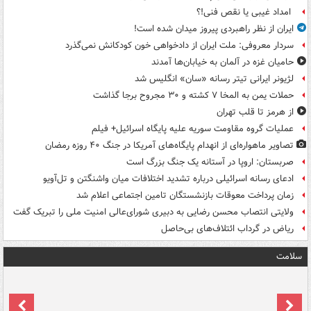
امداد غیبی یا نقص فنی!؟
ایران از نظر راهبردی پیروز میدان شده است!
سردار معروفی: ملت ایران از دادخواهی خون کودکانش نمی‌گذرد
حامیان غزه در آلمان به خیابان‌ها آمدند
لژیونر ایرانی تیتر رسانه «سان» انگلیس شد
حملات یمن به المخا ۷ کشته و ۳۰ مجروح برجا گذاشت
از هرمز تا قلب تهران
عملیات گروه مقاومت سوریه علیه پایگاه اسرائیل+ فیلم
تصاویر ماهواره‌ای از انهدام پایگاه‌های آمریکا در جنگ ۴۰ روزه رمضان
صربستان: اروپا در آستانه یک جنگ بزرگ است
ادعای رسانه اسرائیلی درباره تشدید اختلافات میان واشنگتن و تل‌آویو
زمان پرداخت معوقات بازنشستگان تامین اجتماعی اعلام شد
ولایتی انتصاب محسن رضایی به دبیری شورای‌عالی امنیت ملی را تبریک گفت
ریاض در گرداب ائتلاف‌های بی‌حاصل
سلامت