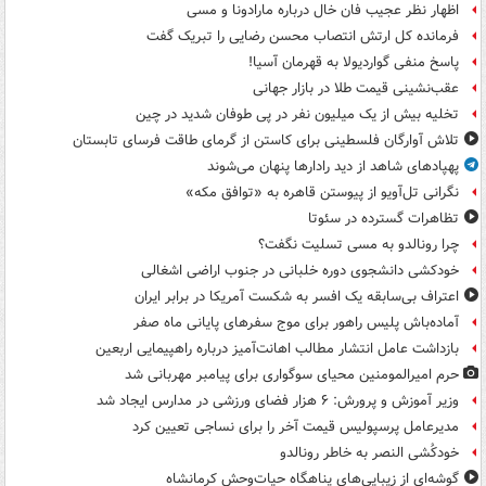
اظهار نظر عجیب فان خال درباره مارادونا و مسی
فرمانده کل ارتش انتصاب محسن رضایی را تبریک گفت
پاسخ منفی گواردیولا به قهرمان آسیا!
عقب‌نشینی قیمت طلا در بازار جهانی
تخلیه بیش از یک میلیون نفر در پی طوفان شدید در چین
تلاش آوارگان فلسطینی برای کاستن از گرمای طاقت فرسای تابستان
پهپادهای شاهد از دید رادارها پنهان می‌شوند
نگرانی تل‌آویو از پیوستن قاهره به «توافق مکه»
تظاهرات گسترده در سئوتا
چرا رونالدو به مسی تسلیت نگفت؟
خودکشی دانشجوی دوره خلبانی در جنوب اراضی اشغالی
اعتراف بی‌سابقه یک افسر به شکست آمریکا در برابر ایران
آماده‌باش پلیس راهور برای موج سفرهای پایانی ماه صفر
بازداشت عامل انتشار مطالب اهانت‌آمیز درباره راهپیمایی اربعین
حرم امیرالمومنین محیای سوگواری برای پیامبر مهربانی شد
وزیر آموزش و پرورش: ۶ هزار فضای ورزشی در مدارس ایجاد شد
مدیرعامل پرسپولیس قیمت آخر را برای نساجی تعیین کرد
خودکُشی النصر به خاطر رونالدو
گوشه‌ای از زیبایی‌های پناهگاه‌ حیات‌وحش کرمانشاه