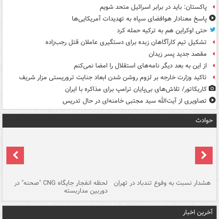
پاکستان: باید در برابر اسرائیل متحد شویم
پاسخ معنادار هوافضای سپاه به تهدیدات آمریکایی‌ها
حتی اوکراین هم به ترکیه حمله کرد
تشکیل تیم کارآگاهان زبده برای دستگیری عاملان قتل رجب‌زاده
مقصد جدید پسر زیدان
از این به بعد دیگر نامه‌های استقلال را امضا نمی‌کنم
تاکید وزارت خارجه بر لزوم روشن شدن ابعاد جنایت تروریستی مزار شریف
کاریکاتور/ تلاش‌های بی‌پایان ترامپ برای مذاکره با ایران
تصاویری از آیت‌الله سید مجتبی خامنه‌ای در حال تدریس
حوادث
ای
هشدار نسبت به وفوع تندباد در تهران
لحظه انفجار جایگاه CNG "صحنه" در
دس
دوربین مداربسته
ات
آخرین اخبار