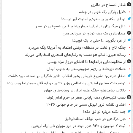
شکار تمساح در مالزی
دلایل پارگی رگ خونی در چشم
توافق مکه برای سعودی امنیت آور نیست!
علل مرگ زنان در ایران؛ بیماری‌های قلبی همچنان در صدر
میدان‌داری یک دهه نودی در بین‌الحرمین
از غزه بگویید...! حتی با یک توییت!
جنگ تاج و تخت در منطقه؛ وقتی اعتماد به آمریکا رنگ می‌بازد
رسانه عبری: نتانیاهو دست به رفتارهای انتحاری انتخاباتی می‌زند
از مظلوم‌نمایی براندازها تا افشای دروغ مراد ویسی
حملات توپخانه‌ای رژیم صهیونیستی به جنوب لبنان
صفار هرندی: تشییع تاریخی رهبر انقلاب تاثیر شگرفی بر صحنه نبرد داشت
توضیحات معاون امنیتی و انتظامی وزیر کشور درباره قتل حمیدرضا رجب زاده
بازتاب پیامدهای جنگ علیه ایران در رسانه‌های جهان
نصب کتیبه‌های دهه پایانی صفر در حرم امام رئوف
افشای نقشه ترور لیونل مسی در جام جهانی ۲۰۲۶
چند نکته درباره توافق مکه!
دبل درگاهی در شب توقف استانداردلیژ
ثبت ۲ میلیون و ۹۲۰ هزار تردد در مرز مهران طی ایام اربعین