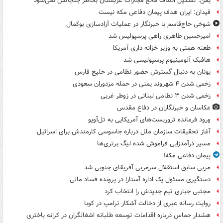
یمن: تشکیل ائتلاف مانع مجازات عربستان بخاطر جنایاتش نمی‌شود
فیدان: ایران هدف پیمان دفاعی مکه نیست
شوخی حاج‌قاسم با خبرنگار در عملیات آزادسازی بوکمال
امیرحسین طاهری راهی پرسپولیس شد
طعنه همتی به وزیر خزانه داری آمریکا
هافبک آلومینیوم پرسپولیسی شد
یونان به دنبال گسترش حضور نظامی در خلیج فارس
زخمی شدن ۴ شهروند یمنی در حمله مزدوران سعودی
زخمی شدن ۳ نظامی لبنانی در زوطر غربی
عکاسان و خبرنگاران در دفاع مقدس
ورود فرمانده تروریست‌های آمریکایی به تل‌آویو
آغاز تحقیقات سازمان ملل درباره جاسوسی کارمندش برای اسرائیل
مسیر درآمدزایی فراموش شده لیگ برتری‌ها
پیمان دفاعی مکه!
مربی سابق استقلال سرمربی آفریقای جنوبی شد
دستگیری مسئول یک اداره آستارا در پرونده فساد مالی
مجتبی جباری تیم جدیدش را انتخاب کرد
روایت رسانه عبری از دخالت آشکار ترامپ در کوبا
هشدار حماس درباره اقدامات توسعه طلبانه اشغالگران در کرانه باختری