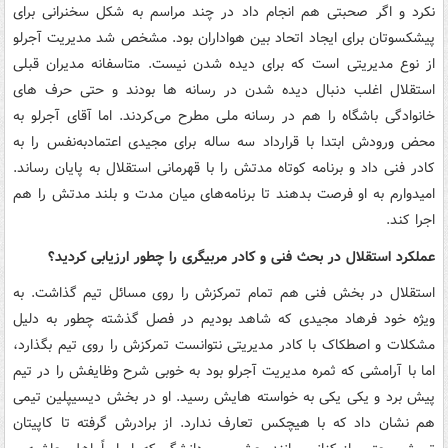
نکرد و اگر صحبتی هم انجام داد در چند مراسم به شکل سخنرانی برای
پیشکسوتان برای ایجاد اتحاد بین هواداران بود. مشخص شد مدیریت آجرلو
از نوع مدیریتی است که برای دیده شدن نیست. متاسفانه مدیران قبلی
استقلال اغلب دنبال دیده شدن در رسانه ها بودند و حتی حرف های
خانوادگی باشگاه را هم در رسانه ملی مطرح می‌کردند. اما آقای آجرلو به
محض ورودش ابتدا با قرارداد سه ساله برای مجیدی اعتمادبه‌نفس را به
کادر فنی داد و برنامه کوتاه مدتش را با قهرمانی استقلال به پایان رساند.
امیدوارم به او فرصت بدهند تا برنامه‌های میان مدت و بلند مدتش را هم
اجرا کند.
عملکرد استقلال در بحث فنی و کادر مربیگری را چطور ارزیابی کردید؟
استقلال در بخش فنی هم تمام تمرکزش را روی مسائل تیم گذاشت. به
ویژه خود فرهاد مجیدی که شاهد بودیم در فصل گذشته چطور به دلیل
مشکلات و اصطکاک با کادر مدیریتی نتوانست تمرکزش را روی تیم بگذارد،
اما با آرامشی که ثمره مدیریت آجرلو بود به خوبی شرح وظایفش را در تیم
پیش برد و یکی یکی به خواسته هایش رسید. او در بخش دیسیپلین تیمی
هم نشان داد که با هیچ‎کس تعارف ندارد. از برادرش گرفته تا کاپیتان