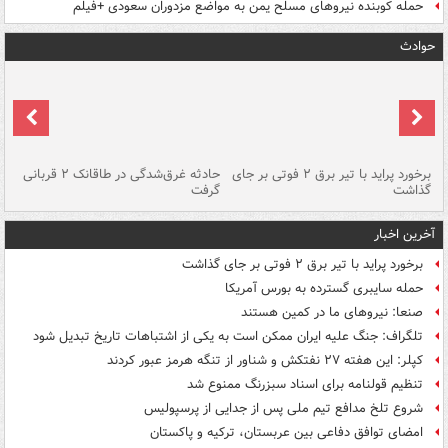
حمله کوبنده نیروهای مسلح یمن به مواضع مزدوران سعودی +فیلم
حوادث
برخورد پراید با تیر برق ۲ فوتی بر جای
حادثه غرق‌شدگی در طاقانک ۲ قربانی
پد
گذاشت
گرفت
جس
آخرین اخبار
برخورد پراید با تیر برق ۲ فوتی بر جای گذاشت
حمله سایبری گسترده به بورس آمریکا
صنعا: نیروهای ما در کمین‌ هستند
تلگراف: جنگ علیه ایران ممکن است به یکی از اشتباهات تاریخ تبدیل شود
کپلر: این هفته ۲۷ نفتکش و شناور از تنگه هرمز عبور کردند
تنظیم قولنامه برای اسناد سبزرنگ ممنوع شد
شروع تلخ مدافع تیم ملی پس از جدایی از پرسپولیس
امضای توافق دفاعی بین عربستان، ترکیه و پاکستان