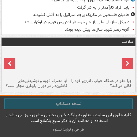
موشک‌های بالستیک ایران؛ چالش راهبردی آمریکا
باید افراد کارآمدتر را به کار گرفت
حامیان فلسطین در مکزیک پرچم اسرائیل را به آتش کشیدند
دبیرکل سازمان ملل باز هم خواستار آتش‌بس فوری در اوکراین شد
آنچه رهبر شهید سال‌ها پیش دیده بودند
سلامت
ت
چرا مغز در هنگام خواب، انرژی خود را
آیا مصرف قهوه و نوشیدنی‌های
چر
خالی می‌کند؟
کافئین‌دار در دوران بارداری مجاز است؟
می
نسخه دسکتاپ
کليه حقوق اين سايت متعلق به پایگاه خبري-تحليلي مشرق نيوز می باشد و
استفاده از مطالب آن با ذکر منبع بلامانع است.
طراحی و تولید: نستوه