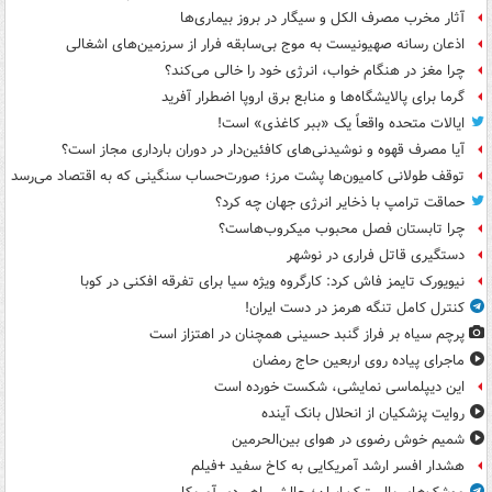
آثار مخرب مصرف الکل و سیگار در بروز بیماری‌ها
اذعان رسانه صهیونیست به موج بی‌سابقه فرار از سرزمین‌های اشغالی
چرا مغز در هنگام خواب، انرژی خود را خالی می‌کند؟
گرما برای پالایشگاه‌ها و منابع برق اروپا اضطرار آفرید
ایالات متحده واقعاً یک «ببر کاغذی» است!
آیا مصرف قهوه و نوشیدنی‌های کافئین‌دار در دوران بارداری مجاز است؟
توقف طولانی کامیون‌ها پشت مرز؛ صورت‌حساب سنگینی که به اقتصاد می‌رسد
حماقت ترامپ با ذخایر انرژی جهان چه کرد؟
چرا تابستان فصل محبوب میکروب‌هاست؟
دستگیری قاتل فراری در نوشهر
نیویورک تایمز فاش کرد: کارگروه ویژه سیا برای تفرقه افکنی در کوبا
کنترل کامل تنگه هرمز در دست ایران!
پرچم سیاه بر فراز گنبد حسینی همچنان در اهتزاز است
ماجرای پیاده روی اربعین حاج رمضان
این دیپلماسی نمایشی، شکست خورده است
روایت پزشکیان از انحلال بانک آینده
شمیم خوش رضوی در هوای بین‌الحرمین
هشدار افسر ارشد آمریکایی به کاخ سفید +فیلم