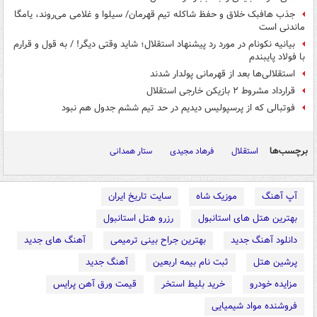
جذب هافبک خلاق و حفظ شاکله تیم قهرمان/ سیلوا و غلامی می‌روند، یامگا
ماندنی است
بیانیه نکونام در مورد رد پیشنهاد استقلال؛ شاید وقتی دیگر! / به قول و قرارم
با فولاد پایبندم
استقلالی‌ها بعد از قهرمانی پولدار شدند
قرارداد مشروط ۲ بازیکن خارجی استقلال
فوتبالی که از پرسپولیس دیدیم در حد تیم ششم جدول هم نبود
برچسب‌ها
استقلال
فرهاد مجیدی
ستار همدانی
آپ آهنگ
موزیک شاه
سایت تاریخ ایران
بهترین هتل های استانبول
رزرو هتل استانبول
دانلود آهنگ جدید
بهترین جراح بینی ترمیمی
آهنگ های جدید
پرشین هتل
ثبت نام بیمه اربعین
آهنگ جدید
مزایده خودرو
خرید بلیط استخر
قیمت ورق آهن پرایس
فروشنده مواد شیمیایی