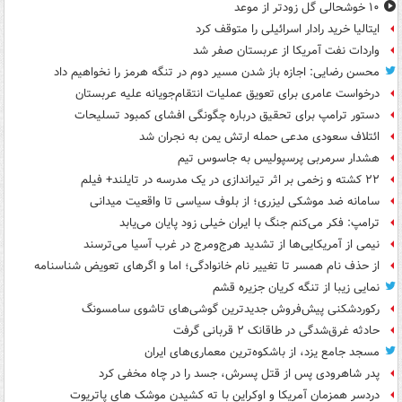
۱۰ خوشحالی گل زودتر از موعد
ایتالیا خرید رادار اسرائیلی را متوقف کرد
واردات نفت آمریکا از عربستان صفر شد
محسن رضایی: اجازه باز شدن مسیر دوم در تنگه هرمز را نخواهیم داد
درخواست عامری برای تعویق عملیات انتقام‌جویانه علیه عربستان
دستور ترامپ برای تحقیق درباره چگونگی افشای کمبود تسلیحات
ائتلاف سعودی مدعی حمله ارتش یمن به نجران شد
هشدار سرمربی پرسپولیس به جاسوس تیم
۲۲ کشته و زخمی بر اثر تیراندازی در یک مدرسه در تایلند+ فیلم
سامانه ضد موشکی لیزری؛ از بلوف سیاسی تا واقعیت میدانی
ترامپ: فکر می‌کنم جنگ با ایران خیلی زود پایان می‌یابد
نیمی از آمریکایی‌ها از تشدید هرج‌ومرج در غرب آسیا می‌ترسند
از حذف نام همسر تا تغییر نام خانوادگی؛ اما و اگرهای تعویض شناسنامه
نمایی زیبا از تنگه کریان جزیره قشم
رکوردشکنی پیش‌فروش جدیدترین گوشی‌های تاشوی سامسونگ
حادثه غرق‌شدگی در طاقانک ۲ قربانی گرفت
مسجد جامع یزد، از باشکوه‌ترین معماری‌های ایران
پدر شاهرودی پس از قتل پسرش، جسد را در چاه مخفی کرد
دردسر همزمان آمریکا و اوکراین با ته کشیدن موشک های پاتریوت