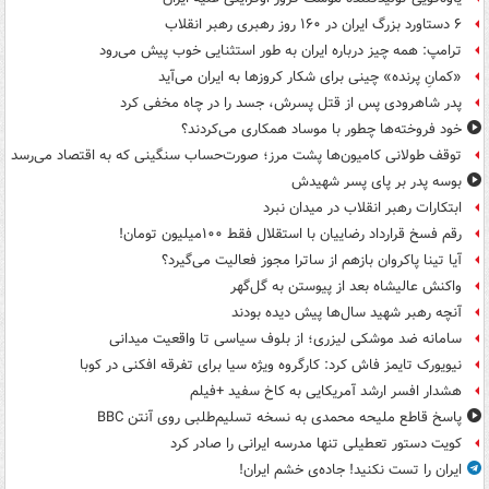
۶ دستاورد بزرگ ایران در ۱۶۰ روز رهبری رهبر انقلاب
ترامپ: همه چیز درباره ایران به طور استثنایی خوب پیش می‌رود
«کمانِ پرنده» چینی برای شکار کروزها به ایران می‌آید
پدر شاهرودی پس از قتل پسرش، جسد را در چاه مخفی کرد
خود فروخته‌ها چطور با موساد همکاری می‌کردند؟
توقف طولانی کامیون‌ها پشت مرز؛ صورت‌حساب سنگینی که به اقتصاد می‌رسد
بوسه‌ پدر بر پای پسر شهیدش
ابتکارات رهبر انقلاب در میدان نبرد
رقم فسخ قرارداد رضاییان با استقلال فقط ۱۰۰میلیون تومان!
آیا تینا پاکروان بازهم از ساترا مجوز فعالیت می‌گیرد؟
واکنش عالیشاه بعد از پیوستن به گل‌گهر
آنچه رهبر شهید سال‌ها پیش دیده بودند
سامانه ضد موشکی لیزری؛ از بلوف سیاسی تا واقعیت میدانی
نیویورک تایمز فاش کرد: کارگروه ویژه سیا برای تفرقه افکنی در کوبا
هشدار افسر ارشد آمریکایی به کاخ سفید +فیلم
پاسخ قاطع ملیحه محمدی به نسخه تسلیم‌طلبی روی آنتن BBC
کویت دستور تعطیلی تنها مدرسه ایرانی را صادر کرد
ایران را تست نکنید! جاده‌ی خشم ایران!