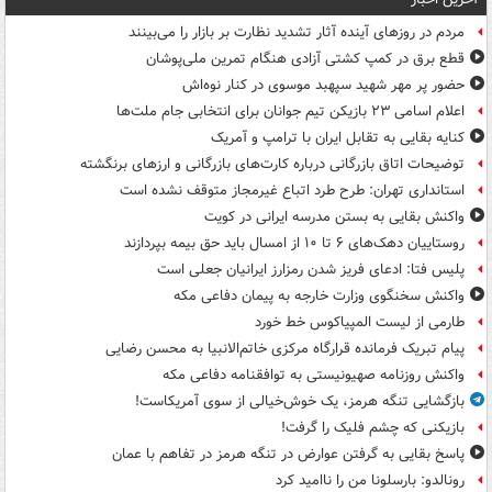
مردم در روزهای آینده آثار تشدید نظارت بر بازار را می‌بینند
قطع برق در کمپ کشتی آزادی هنگام تمرین ملی‌پوشان
حضور پر مهر شهید سپهبد موسوی در کنار نوه‌اش
اعلام اسامی ۲۳ بازیکن تیم جوانان برای انتخابی جام ملت‌ها
کنایه بقایی به تقابل ایران با ترامپ و آمریک
توضیحات اتاق بازرگانی درباره کارت‌های بازرگانی و ارزهای برنگشته
استانداری تهران: طرح طرد اتباع غیرمجاز متوقف نشده است
واکنش بقایی به بستن مدرسه ایرانی در کویت
روستاییان دهک‌های ۶ تا ۱۰ از امسال باید حق بیمه بپردازند
پلیس فتا: ادعای فریز شدن رمزارز ایرانیان جعلی است
واکنش سخنگوی وزارت خارجه به پیمان دفاعی مکه
طارمی از لیست المپیاکوس خط خورد
پیام تبریک فرمانده قرارگاه مرکزی خاتم‌الانبیا به محسن رضایی
واکنش روزنامه صهیونیستی به توافقنامه دفاعی مکه
بازگشایی تنگه هرمز، یک خوش‌خیالی از سوی آمریکاست!
بازیکنی که چشم فلیک را گرفت!
پاسخ بقایی به گرفتن عوارض در تنگه هرمز در تفاهم با عمان
رونالدو: بارسلونا من را ناامید کرد