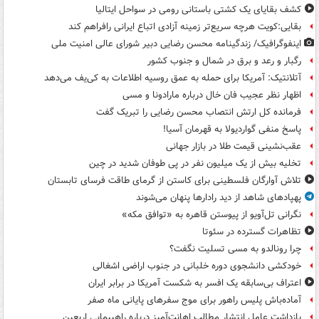
کشف بقایای یک کشتی باستانی رومی در سواحل ایتالیا
بقایی:کویت هرچه سریع‌تر زمینه آزادی اتباع ایرانی رافراهم کند
اینفوگرافیک/ زندگینامه محسن رضایی دبیر شورای عالی امنیت‌ ملی
رگبار و رعد و برق در شمال و جنوب کشور
آتلانتیک: آمریکا برای حمله به عمق روسیه اطلاعات به کی‌یف می‌دهد
اظهار نظر عجیب فان خال درباره مارادونا و مسی
فرمانده کل ارتش انتصاب محسن رضایی را تبریک گفت
پاسخ منفی گواردیولا به قهرمان آسیا!
عقب‌نشینی قیمت طلا در بازار جهانی
تخلیه بیش از یک میلیون نفر در پی طوفان شدید در چین
تلاش آوارگان فلسطینی برای کاستن از گرمای طاقت فرسای تابستان
پهپادهای شاهد از دید رادارها پنهان می‌شوند
نگرانی تل‌آویو از پیوستن قاهره به «توافق مکه»
تظاهرات گسترده در سئوتا
چرا رونالدو به مسی تسلیت نگفت؟
خودکشی دانشجوی دوره خلبانی در جنوب اراضی اشغالی
اعتراف بی‌سابقه یک افسر به شکست آمریکا در برابر ایران
آماده‌باش پلیس راهور برای موج سفرهای پایانی ماه صفر
بازداشت عامل انتشار مطالب اهانت‌آمیز درباره راهپیمایی اربعین