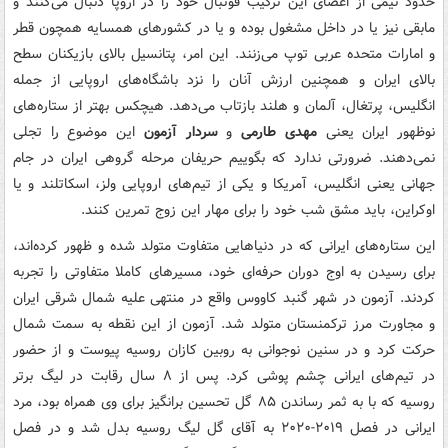
حدود نیمی از اعضای این ترکیب فوتبال خود را در اروپا دنبال می‌کنند و
مابقی نیز یا در داخل مشغول بوده و یا در کشورهای همسایه همچون قطر
و امارات متحده عربی توپ می‌زنند. این امر، پتانسیل بالای بازیکنان سطح
بالای ایران و همچنین ارزش آنان را نزد باشگاه‌های اروپایی از جمله
انگلیس، پرتغال، آلمان و هلند بازتاب می‌دهد. هیچکس بهتر از ستاره‌های
نوظهور ایران یعنی
مهدی طارمی
و
سردار آزمون
این موضوع را تجلی
نمی‌دهند. ضرورتی ندارد که بگوییم حریفان مرحله گروهی ایران در جام
جهانی یعنی انگلیس، آمریکا و یکی از تیم‌های اروپایی ولز، اسکاتلند و یا
اوکراین، باید مشق شب خود را برای مهار این زوج تمرین کنند.
این ستاره‌های ایرانی که در دنیاهایی متفاوت متولد شده و ظهور کرده‌اند،
برای رسیدن به اوج دوران حرفه‌ای خود، مسیرهای کاملا متفاوتی را تجربه
کردند. آزمون در شهر گنبد کاووس واقع در منتهی علیه شمال شرقی ایران
و مجاورت مرز ترکمنستان متولد شد. آزمون از این نقطه به سمت شمال
حرکت کرد و در سنین نوجوانی به روبین کازان روسیه پیوست و از حضور
در تیم‌های ایرانی چشم پوشی کرد. پس از ۸ سال رقابت در لیگ برتر
روسیه که با به ثمر رساندن ۸۵ گل تحسین برانگیز برای وی همراه بود، مرد
ایرانی در فصل ۲۰۱۹-۲۰۲۰ به آقای گل لیگ روسیه بدل شد و در فصل