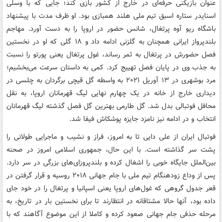
عنوان بازیکنی حرفه‌ای در خارج از کشور بازی کند؛ جایی که با وسلی
اسنایدر ستاره اسبق تیم ملی هلند همبازی بود. او ظرف مدت با پیشنهاد
باشگاه ریو آوه پرتغال، شانس حضور در اروپا را به دست آورد. مهاجم
بلندپرواز ایرانی همچنان به گلزنی ادامه داد و ۱۸ گلی که او در نخستین
فصل حضورش در پرتغال به ثمر رساند، غول پرتغال یعنی پورتو را نسبت
به جذب وی در پایان فصل تهییج کرد. کمی به داستان سرعت می‌بخشیم؛
مرد بوشهری در ۱۳ آوریل ۲۰۲۱ به واسطه گل قیچی برگردان به چلسی در
دیداری خارج از خانه در یک چهارم نهایی لیگ قهرمانان اروپا، به نقل
محافل فوتبالی بدل شد. گل طارمی بهترین گل فصل گذشته لیگ قهرمانان
انتخاب و در ادامه نیز نامزد جایزه پوشکاش فیفا شد.
فوتبال ایران از علی دایی تا به امروز، فراز و نشیب و ماجرایی طولانی را
پشت سر گذاشته است. با این حال، جمهوری اسلامی امروز در صحنه
بین‌الملل جایگاه خوبی را اشغال کرده و بلندپروزای‌های بزرگی در سر دارد.
پس از وداع زودهنگام تیم ملی با جام جهانی ۲۰۱۸ روسیه و قرار گرفتن در
قعر جدول گروهی که غول‌های اروپا یعنی اسپانیا و پرتغال را در خود جای
داده بود، آنها حالا مشتاقانه در انتظارند تا برای نخستین بار در تاریخ، به
مرحله حذفی جام جهانی صعود کرده و کاملا از این موضوع آگاهند که با