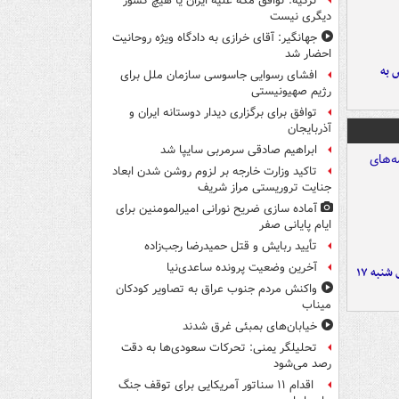
ترکیه: توافق مکه علیه ایران یا هیچ کشور
دیگری نیست
جهانگیر: آقای خرازی به دادگاه ویژه روحانیت
احضار شد
 به
افشای رسوایی جاسوسی سازمان ملل برای
رژیم صهیونیستی
توافق برای برگزاری دیدار دوستانه ایران و
آذربایجان
ابراهیم صادقی سرمربی سایپا شد
تاکید وزارت خارجه بر لزوم روشن شدن ابعاد
جنایت تروریستی مراز شریف
آماده سازی ضریح نورانی امیرالمومنین برای
ایام پایانی صفر
تأیید ربایش و قتل حمیدرضا رجب‌زاده
آخرین وضعیت پرونده ساعدی‌نیا
صفحه نخست روزنامه‌های شنبه ۱۷
واکنش مردم جنوب عراق به تصاویر کودکان
میناب
خیابان‌های بمبئی غرق شدند
تحلیلگر یمنی: تحرکات سعودی‌ها به دقت
رصد می‌شود
اقدام ۱۱ سناتور آمریکایی برای توقف جنگ