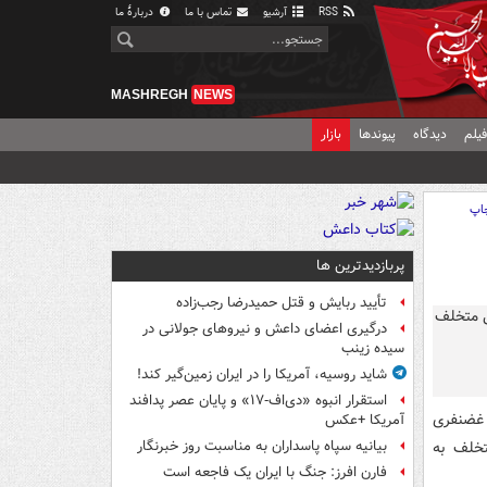
RSS
آرشیو
تماس با ما
دربارهٔ ما
MASHREGH
NEWS
یلم
دیدگاه
پیوندها
بازار
اپ
پربازدیدترین ها
تأیید ربایش و قتل حمیدرضا رجب‌زاده
درگیری اعضای داعش و نیروهای جولانی در
سیده زینب
شاید روسیه، آمریکا را در ایران زمین‌گیر کند!
استقرار انبوه «دی‌اف‑۱۷» و پایان عصر پدافند
عید غضنفری
آمریکا +عکس
تخلف به
بیانیه سپاه پاسداران به مناسبت روز خبرنگار
فارن افرز: جنگ با ایران یک فاجعه است