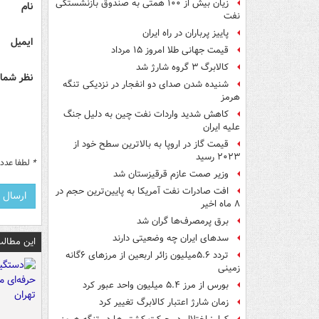
زیان بیش از ۱۰۰ همتی به صندوق‌ بازنشستگی
نام
نفت
پاییز پرباران در راه ایران
ایمیل
قیمت جهانی طلا امروز ۱۵ مرداد
کالابرگ ۳ گروه شارژ شد
نظر شما 
شنیده شدن صدای دو انفجار در نزدیکی تنگه
هرمز
کاهش شدید واردات نفت چین به دلیل جنگ
علیه ایران
قیمت گاز در اروپا به بالاترین سطح خود از
۲۰۲۳ رسید
*
لطفا عدد م
وزیر صمت عازم قرقیزستان شد
افت صادرات نفت آمریکا به پایین‌ترین حجم در
۸ ماه اخیر
برق پرمصرف‌ها گران شد
سدهای ایران چه وضعیتی دارند
این مطالب
تردد ۵.۶میلیون زائر اربعین از مرزهای ۶گانه
زمینی
بورس از مرز ۵.۴ میلیون واحد عبور کرد
زمان شارژ اعتبار کالابرگ تغییر کرد