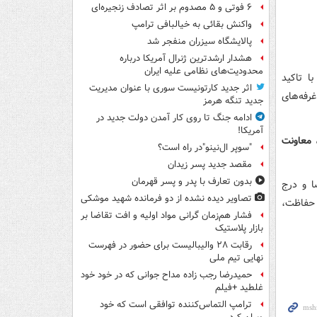
۶ فوتی و ۵ مصدوم بر اثر تصادف زنجیره‌ای
واکنش بقائی به خیالبافی ترامپ
پالایشگاه سیزران منفجر شد
هشدار ارشدترین ژنرال آمریکا درباره
محدودیت‌های نظامی علیه ایران
ا تاکید
اثر جدید کارتونیست سوری با عنوان مدیریت
رفه‌های
جدید تنگه هرمز
ادامه جنگ تا روی کار آمدن دولت جدید در
آمریکا!
 معاونت
"سوپر ال‌نینو"در راه است؟
مقصد جدید پسر زیدان
بدون تعارف با پدر و پسر قهرمان
ا و درج
تصاویر دیده‌ نشده از دو فرمانده شهید موشکی
 حفاظت،
فشار هم‌زمان گرانی مواد اولیه و افت تقاضا بر
بازار پلاستیک
رقابت ۲۸ والیبالیست برای حضور در فهرست
نهایی تیم ملی
حمیدرضا رجب زاده مداح جوانی که در خود خود
غلطید +فیلم
ترامپ التماس‌کننده توافقی است که خود