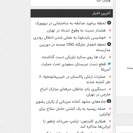
ویران کرد
آخرین اخبار
لحظه برخورد صاعقه به ساختمانی در نیویورک
هشدار نسبت به وفوع تندباد در تهران
خوشبینی بارسلونا به عملی شدن انتقال رودری
لحظه انفجار جایگاه CNG صحنه در دوربین
مداربسته
ترک ها روی ستاره بلژیکی دست گذاشتند
قطع دست عربستان سعودیِ تحت حمایت
هست
آمریکا
عملیات ارتش پاکستان در خیبرپختونخوا؛ ۸
نفر کشته شدند
دستگیری باند جاعلان حرفه‌ای مدارک اتباع
خارجی در تهران
جاده‌های مشهد آماده میزبانی از زائران رضوی
حمله روسیه به یک کشتی حامل سلاح برای
اوکراین
هیلاری کلینتون: ترامپ نمی‌داند چطور با
ایرانی‌ها مذاکره کند