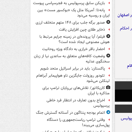
بازیکن سابق پرسپولیس به فجرسپاسی پیوست
پانه‌تا: آمریکا مثل یک «بوکسور مست» بین
ده ۸ ساله در اصفهان
ایران و روسیه می‌دود
صدور برگه جلب برای ۱۴۸ متهم متخلف ارزی
ذخایر طلای چین افزایش یافت
فیلم/ آیا پرونده‌ای در زمینه جرایم مرتبط با
هوش مصنوعی ایجاد شده است؟
احضار باقر خرازی به دادگاه ویژه روحانیت
وضعیت کافه‌های متعلق به ساعدی نیا از زبان
سخنگوی عدلیه
ام
پاکستان: باید در برابر اسرائیل متحد شویم
تئودور روزولت جایگزین ناو هواپیمابر آبراهام
لینکلن می‌شود
کاریکاتور/ تلاش‌های بی‌پایان ترامپ برای
مذاکره با ایران
اخراج بدون تعارف در انتظار فرد خاطی
پرسپولیس
اتمام بودجه پنتاگون در آستانه گسترش جنگ
وقتی ترامپ ریاست‌جمهوری را دستگاه
پول‌سازی می‌بیند!