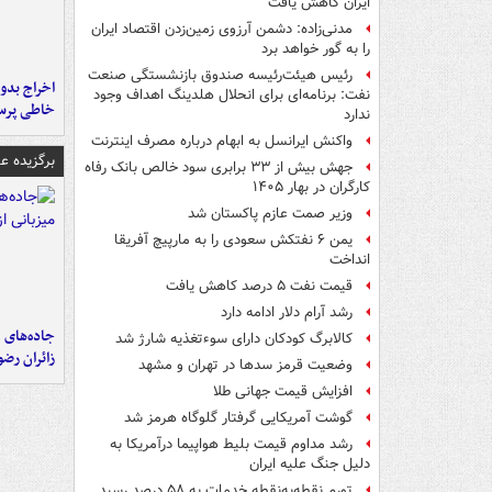
ایران کاهش یافت
مدنی‌زاده: دشمن آرزوی زمین‌زدن اقتصاد ایران
را به گور خواهد برد
رئیس هیئت‌رئیسه صندوق بازنشستگی صنعت
اخراج بدون
نفت: برنامه‌ای برای انحلال هلدینگ اهداف وجود
خاطی پرس
ندارد
واکنش ایرانسل به ابهام درباره مصرف اینترنت
برگزیده 
جهش بیش از ۳۳ برابری سود خالص بانک رفاه
کارگران در بهار ۱۴۰۵
وزیر صمت عازم پاکستان شد
یمن ۶ نفتکش سعودی را به مارپیچ آفریقا
انداخت
قیمت نفت ۵ درصد کاهش یافت
رشد آرام دلار ادامه دارد
جاده‌های م
کالابرگ کودکان دارای سوءتغذیه شارژ شد
زائران رض
وضعیت قرمز سدها در تهران و مشهد
افزایش قیمت جهانی طلا
گوشت آمریکایی گرفتار گلوگاه هرمز شد
رشد مداوم قیمت بلیط هواپیما درآمریکا به
دلیل جنگ علیه ایران
تورم نقطه‌به‌نقطه خدمات به ۵۸ درصد رسید