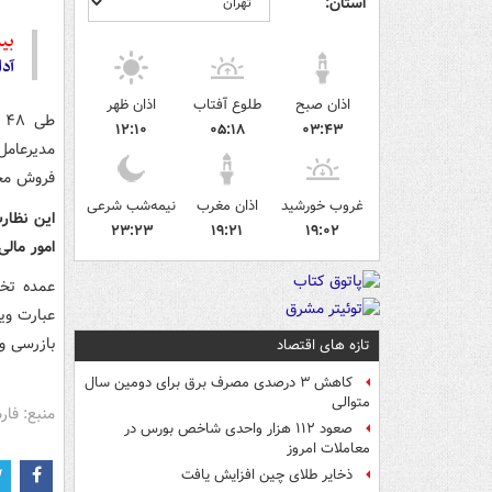
استان:
بیش
آدا
اذان صبح
طلوع آفتاب
اذان ظهر
ط
۱۲:۱۰
۰۵:۱۸
۰۳:۴۳
مدیرعامل
فروش محص
غروب خورشید
اذان مغرب
نیمه‌شب شرعی
این نظار
۲۳:۲۳
۱۹:۲۱
۱۹:۰۲
امور مال
عمده تخل
عبارت وی
بازرسی و
تازه های اقتصاد
کاهش ۳ درصدی مصرف برق برای دومین سال
متوالی
منبع: فا
صعود ۱۱۲ هزار واحدی شاخص بورس در
معاملات امروز
ذخایر طلای چین افزایش یافت