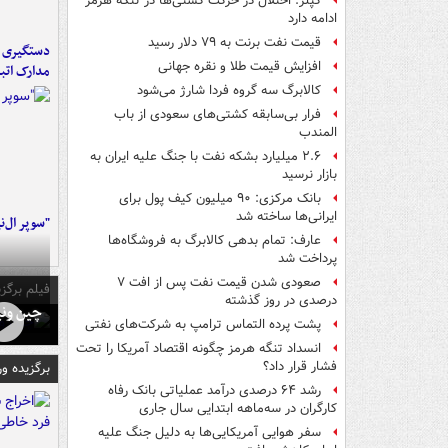
کپلر: اختلال در حرکت کشتی‌ها در تنگه هرمز
ادامه دارد
قیمت نفت برنت به ۷۹ دلار رسید
دستگیری ب
افزایش قیمت طلا و نقره جهانی
مدارک اتب
کالابرگ سه گروه فردا شارژ می‌شود
فرار بی‌سابقه کشتی‌های سعودی از باب
المندب
۲.۶ میلیارد بشکه نفت با جنگ علیه ایران به
بازار نرسید
بانک مرکزی: ۹۰ میلیون کیف پول برای
ایرانی‌ها ساخته شد
"سوپر ال‌ن
عارف: تمام بدهی کالابرگ به فروشگاه‌ها
پرداخت شد
صعودی شدن قیمت نفت پس از افت ۷
فیلم برگزی
درصدی در روز گذشته
چین ونی
پشت پرده التماس ترامپ به شرکت‌های نفتی
انسداد تنگه هرمز چگونه اقتصاد آمریکا را تحت
فشار قرار داد؟
برگزیده و
رشد ۶۴ درصدی درآمد عملیاتی بانک رفاه
کارگران در سه‌ماهه ابتدایی سال جاری
سفر هوایی آمریکایی‌ها به دلیل جنگ علیه