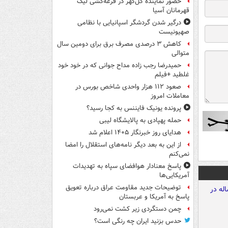
حضور نماینده گل‌گهر در قرعه‌کشی لیگ
قهرمانان آسیا
درگیر شدن گردشگر اسپانیایی با نظامی
صهیونیست
کاهش ۳ درصدی مصرف برق برای دومین سال
متوالی
حمیدرضا رجب زاده مداح جوانی که در خود خود
غلطید +فیلم
صعود ۱۱۲ هزار واحدی شاخص بورس در
معاملات امروز
پرونده یونیک فایننس به کجا رسید؟
حمله پهپادی به پالایشگاه لیبی
هدایای روز خبرنگار ۱۴۰۵ اعلام شد
از این به بعد دیگر نامه‌های استقلال را امضا
نمی‌کنم
پاسخ معنادار هوافضای سپاه به تهدیدات
آمریکایی‌ها
توضیحات جدید مقاومت عراق درباره تعویق
پاسخ به آمریکا و عربستان
چمن دستگردی زیر کشت نمی‌رود
حدس بزنید ایران چه رنگی است؟