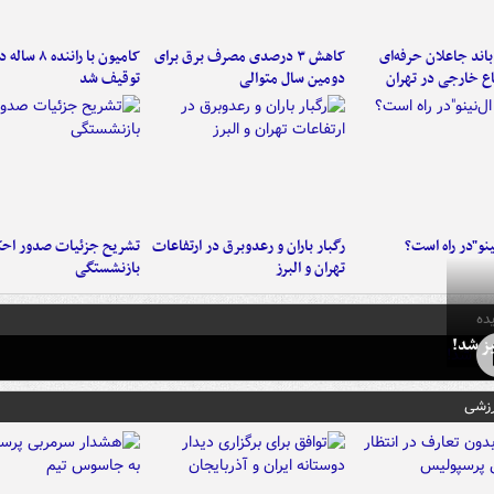
اند جاعلان حرفه‌ای
کاهش ۳ درصدی مصرف برق برای
کامیون با رانن
اع خارجی در تهران
دومین سال متوالی
توقیف شد
ینو"در راه است؟
رگبار باران و رعدوبرق در ارتفاعات
تشریح جزئیات صدور احک
تهران و البرز
بازنشستگی
ده
ز شد!
رزشی