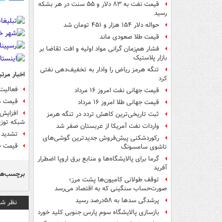
قیمت نفت به ۸۳ دلار و ۵۵ سنت در هر بشکه
رسید
حواله دلار ۱۵۴ هزار و ۴۵۱ تومان شد
قیمت طلا صعودی ماند
فشار هم‌زمان گرانی مواد اولیه و افت تقاضا بر
بازار پلاستیک
تنگه هرمز ریاض را وادار به تخفیف‌دهی نفتی
اخبار مرتب
کرد
فعالیت میادین 
قیمت جهانی نفت امروز ۱۶ مرداد
قیمت می
قیمت جهانی طلا امروز ۱۶ مرداد
افزایش
ثبت تاریخی‌ترین کاهش تردد در تنگه هرمز
شبکه توز
واردات نفت آمریکا از عربستان صفر شد
تشدید گشت‌ها
رکوردشکنی پیش‌فروش جدیدترین گوشی‌های
قیمت جد
تاشوی سامسونگ
گرما برای پالایشگاه‌ها و منابع برق اروپا اضطرار
آفرید
برچسب‌ها
توقف طولانی کامیون‌ها پشت مرز؛
صورت‌حساب سنگینی که به اقتصاد می‌رسد
پرشدگی سدها به ۵۸درصد رسید
نظر شم
بازسازی پالایشگاه سوم پارس جنوبی کلید خورد