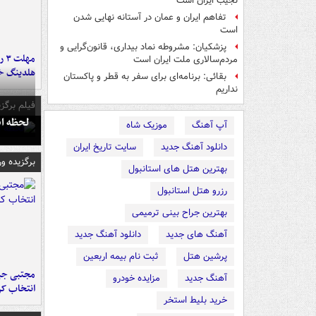
نجیب ایران است
تفاهم ایران و عمان در آستانه نهایی شدن
است
پزشکیان: مشروطه نماد بیداری، قانون‌گرایی و
مه
مردم‌سالاری ملت ایران است
هلدینگ خ
بقائی: برنامه‌ای برای سفر به قطر و پاکستان
نداریم
فیلم برگزی
لحظه انفجار جایگاه
آپ آهنگ
موزیک شاه
دانلود آهنگ جدید
سایت تاریخ ایران
برگزیده و
بهترین هتل های استانبول
رزرو هتل استانبول
بهترین جراح بینی ترمیمی
آهنگ های جدید
دانلود آهنگ جدید
پرشین هتل
ثبت نام بیمه اربعین
مجتبی جبا
آهنگ جدید
مزایده خودرو
انتخاب کر
خرید بلیط استخر