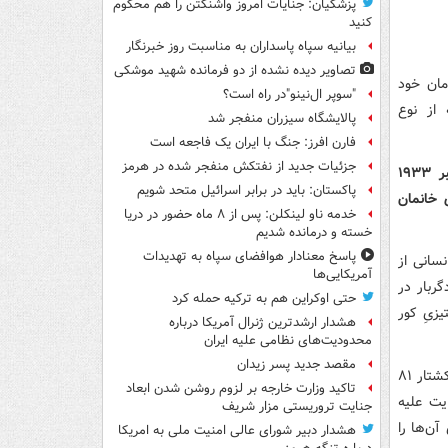
پزشکیان: جنایات امروز واشنگتن را هم محکوم
کنید
بیانیه سپاه پاسداران به مناسبت روز خبرنگار
تصاویر دیده‌ نشده از دو فرمانده شهید موشکی
مان خود
"سوپر ال‌نینو"در راه است؟
 از نوع
پالایشگاه سیزران منفجر شد
فارن افرز: جنگ با ایران یک فاجعه است
جزئیات جدید از نفتکش منفجر شده در هرمز
این عبارات بخشی از سخنرانی دکتر گوبلز در مجمع عمومی جامعه‌ی ملل در سپتامبر ۱۹۳۳
پاکستان: باید در برابر اسرائیل متحد شویم
 خانمان
خدمه ناو لینکلن: پس از ۸ ماه حضور در دریا
خسته و درمانده‌ شدیم
پاسخ معنادار هوافضای سپاه به تهدیدات
سانی از
آمریکایی‌ها
ربار در
حتی اوکراین هم به ترکیه حمله کرد
زیِ کور
هشدار ارشدترین ژنرال آمریکا درباره
محدودیت‌های نظامی علیه ایران
مقصد جدید پسر زیدان
در بیست و یکم اسفند ماه سال ۱۴۰۰ رژیم سعودی طیِ جنایتی جنون آمیز مبادرت به کشتار ۸۱
تاکید وزارت خارجه بر لزوم روشن شدن ابعاد
ایت علیه
جنایت تروریستی مزار شریف
ن‌ها را
هشدار دبیر شورای عالی امنیت ملی به امریکا