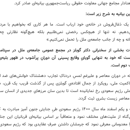
ادار مجامع جهانی معاونت حقوقی ریاست‌جمهوری بیانیه‌ای صادر کرد.
ن بیانیه به شرح زیر است:
 یک ذغال‌فروش در خانه‌ی خود ارباب است. ما هر کاری که بخواهیم با مرد
‌دهیم. نه تنها از هیچکس رخصتی نمی‌طلبیم بلکه هیچ‌گونه نظارتی چه
نه و چه از جانب جامعه‌ی ملل را تحمل نمی‌کنیم.»
ست که خود به تنهایی گویایِ وقایع پسینی آن دورانِ پرآشوب در ظهور بلیه‌ی
 دوم است.
که در دوران معاصر و علیرغمِ لمسِ دردناکِ تجارب دهشتناک خوانش‌های ضد ان
کمیت ملی، رویکردِ از جمال افتاده‌یِ گوبلزی پس از گذشت قریب یک قرن، دگ
ملی رژیم سعودی رخ نمایانیده است تا بدین سان مرزهایِ جدیدی از انسان ستی
 معاصرِ زیست بشری ثبت گردد.
گناه از ملیت‌های مختلف نمود و متعاقباً بر اساس بیانیه‌ای قربانیان این جن
 معدومانی معرفی نمود که جرمشان داشتن صرفِ عقایدی بود که رژیم سعودی آ