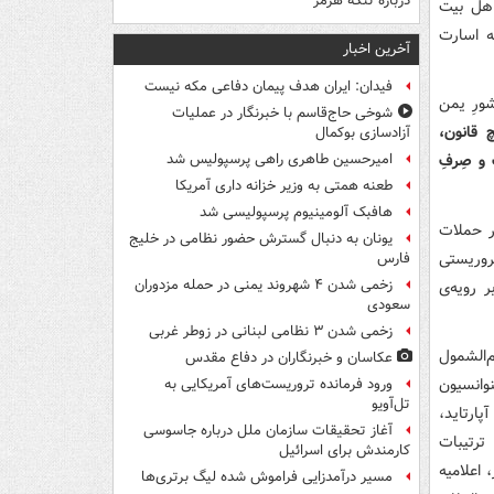
درباره تنگه هرمز
اهل بیت
ه اسارت
آخرین اخبار
فیدان: ایران هدف پیمان دفاعی مکه نیست
ورِ یمن
شوخی حاج‌قاسم با خبرنگار در عملیات
 قانون،
آزادسازی بوکمال
و صِرفِ
امیرحسین طاهری راهی پرسپولیس شد
طعنه همتی به وزیر خزانه داری آمریکا
هافبک آلومینیوم پرسپولیسی شد
ر حملات
یونان به دنبال گسترش حضور نظامی در خلیج
تروریستی
فارس
زخمی شدن ۴ شهروند یمنی در حمله مزدوران
گی دلالت بر رویه‌ی
سعودی
زخمی شدن ۳ نظامی لبنانی در زوطر غربی
‌الشمول
عکاسان و خبرنگاران در دفاع مقدس
وانسیون
ورود فرمانده تروریست‌های آمریکایی به
تل‌آویو
ارتاید،
آغاز تحقیقات سازمان ملل درباره جاسوسی
ترتیبات
کارمندش برای اسرائیل
 اعلامیه
مسیر درآمدزایی فراموش شده لیگ برتری‌ها