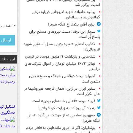
امنیت برگزار شد
بیانیه خانواده شهید لاریجانی درباره برخی
گمانه‌زنی‌های رسانه‌ای
ایران آقای بلامنازع تنگه هرمز!
*
لطفا عدد م
سردار ابن‌الرضا: دست نیروهای مسلح برای
پاسخ پُر است
تکذیب ادعای «نحوه ردزنی محل استقرار شهید
لاریجانی»
شناسایی و بازداشت ۲۱مزدور موساد در کرمان
این مطالب
تهاتر ۱۶۷۳ میلیارد تومان از اموال شرکت‌های
تراستی
آجورلو: ایجاد دوقطبی «جنگ و صلح‌» بازی
دشمن است
سفیر ایران در ژاپن: همان فاجعه هیروشیما در
حال تکرار است
فریاد مردم «فدایی خامنه‌ای بودن» است
تشکیل تیم 
به یاد آن روز که به زیارت کربلا رفتی!
دستگیری ع
جمهوری اسلامی نه از موشک می‌گذرد، نه از
تنگه هرمز!
پزشکیان: اگر تا امروز مانده‌ایم، به‌خاطر مردم