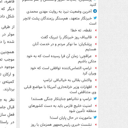
قاهره، آم
کنید
دیگر که ا
آخرین وضعیت نبرد به روایت مهدی محمدی
شکل داده
خبرنگار متعهد، هم‌سنگر رزمندگان پشت لانچر
است
از طرفی 
نقطه، ته خط!
موثر در ت
قالیباف روز خبرنگار را تبریک گفت
شده را د
پزشکیان: ما نوکر مردم و در خدمت آنان
هستیم
همچنین آف
عراقچی: زمان آن فرا رسیده است که به خود
موجب تعم
متکی باشیم
موجود در 
ترامپ التماس‌کننده توافقی است که خود
ویران کرد
و ارکان ت
واکنش بقائی به خیالبافی ترامپ
کمیته‌ی 
اظهارات وزیر خزانه‌داری آمریکا با مواضع قبلی
بردارند.
وی متناقض است
ترامپ و نتانیاهو جنایتکار جنگی هستند!
نظر به ج
امنیت خلیج فارس باید به دست کشورهای
قبال جامع
منطقه تأمین شود
فعلِ ساز 
ماموریت در حال پایان است!
در راستا
نشست خبری رئیس‌جمهور همزمان با روز