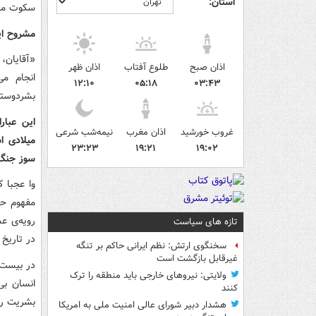
استان:
سکوت معن
مشروح ای
«آقایان،
اذان صبح
طلوع آفتاب
اذان ظهر
انجام می
۱۲:۱۰
۰۵:۱۸
۰۳:۴۳
بشردوستا
غروب خورشید
اذان مغرب
نیمه‌شب شرعی
میلادی ا
۲۳:۲۳
۱۹:۲۱
۱۹:۰۲
سوز جنگ
وا عجبا 
مفهوم حا
رویه‌ی ع
تازه های سیاست
در تاریخ
سخنگوی ارتش: نظم ایرانی حاکم بر تنگه
غیرقابل بازگشت است
ولایتی: نیروهای خارجی باید منطقه را ترک
انسان بی‌
کنند
بشریت را
هشدار دبیر شورای عالی امنیت ملی به امریکا