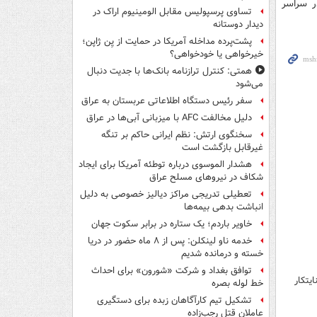
ر سراسر
تساوی پرسپولیس مقابل الومینیوم اراک در
دیدار دوستانه
پشت‌پرده مداخله آمریکا در حمایت از یِن ژاپن؛
خیرخواهی یا خودخواهی؟
همتی: کنترل ترازنامه بانک‌ها با جدیت دنبال
می‌شود
سفر رئیس دستگاه اطلاعاتی عربستان به عراق
دلیل مخالفت AFC با میزبانی آبی‌ها در عراق
سخنگوی ارتش: نظم ایرانی حاکم بر تنگه
غیرقابل بازگشت است
هشدار الموسوی درباره توطئه آمریکا برای ایجاد
شکاف در نیروهای مسلح عراق
تعطیلی تدریجی مراکز دیالیز خصوصی به دلیل
انباشت بدهی بیمه‌ها
خاویر باردم؛ یک ستاره در برابر سکوت جهان
خدمه ناو لینکلن: پس از ۸ ماه حضور در دریا
خسته و درمانده‌ شدیم
توافق بغداد و شرکت «شورون» برای احداث
یتکار
خط لوله بصره
تشکیل تیم کارآگاهان زبده برای دستگیری
عاملان قتل رجب‌زاده