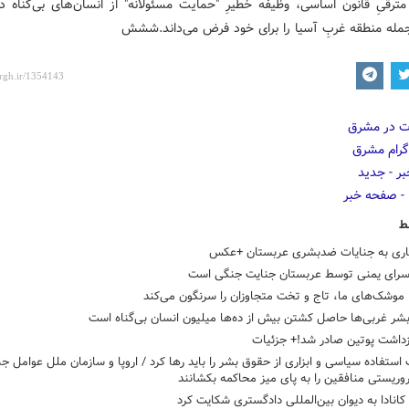
 مترقیِ قانون اساسی، وظیفه خطیرِ "حمایت مسئولانه" از انسان‌های بی‌گناه د
جمله منطقه غربِ آسیا را برای خود فرض می‌داند.ششش
ط
ماری به جنایات ضدبشری عربستان +عکس
اسرای یمنی توسط عربستان جنایت جنگی است
موشک‌های ما، تاج و تخت متجاوزان را سرنگون می‌کند
شر غربی‌ها حاصل کشتن بیش از ده‌ها میلیون انسان بی‌گناه است
زداشت پوتین صادر شد!+ جزئیات
استفاده سیاسی و ابزاری از حقوق بشر را باید رها کرد / اروپا و سازمان ملل عوامل جنا
ریستی منافقین را به پای میز محاکمه بکشانند
ز کانادا به دیوان بین‌المللی دادگستری شکایت کرد