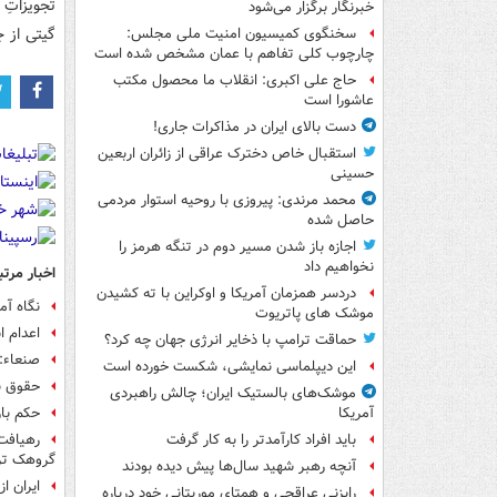
تجویزاتِ
خبرنگار برگزار می‌شود
گیتی از 
سخنگوی کمیسیون امنیت ملی مجلس:
چارچوب کلی تفاهم با عمان مشخص شده است
حاج علی اکبری: انقلاب ما محصول مکتب
عاشورا است
دست بالای ایران در مذاکرات جاری!
استقبال خاص دخترک عراقی از زائران اربعین
حسینی
محمد مرندی: پیروزی با روحیه استوار مردمی
حاصل شده
اجازه باز شدن مسیر دوم در تنگه هرمز را
نخواهیم داد
اخبار مرتب
دردسر همزمان آمریکا و اوکراین با ته کشیدن
نگاه آ
موشک های پاتریوت
اعدام 
حماقت ترامپ با ذخایر انرژی جهان چه کرد؟
صنعاء: 
این دیپلماسی نمایشی، شکست خورده است
حقوق ب
موشک‌های بالستیک ایران؛ چالش راهبردی
حکم با
آمریکا
رهیافت 
باید افراد کارآمدتر را به کار گرفت
گروهک ترو
آنچه رهبر شهید سال‌ها پیش دیده بودند
ایران ا
رایزنی عراقچی و همتای موریتانی خود درباره