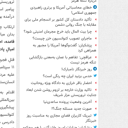
درباره تنگه هرمز
تروریستی
خطای محاسباتی آمریکا و برتری راهبردی
پیامبر ا
جمهوری اسلامی!
درآمده بو
تأکید دادستان کل کشور بر انسجام ملی برای
مقابله با جنگ روانی دشمن
ارتکاب چ
چرا بیت المال باید خرج مجرمان امنیتی شود؟
بدان مبا
ماجرای تصویب کنوانسیون خزر چیست؟
قاعده، ا
پزشکیان: گفت‌وگوها آمریکا را مجبور به
امیالِ پا
همراهی کرد
عراقچی: تفاهم با عمان به‌معنی بازگشایی
قتلِ فجی
تنگه هرمز نیست
۱۱ سپتا
روز خبرنگار نامبارک!
حدس بزنید ایران چه رنگی است؟
انسان‌ستی
احضار باقر خرازی به دادگاه ویژه روحانیت
تاکید وزارت خارجه بر لزوم روشن شدن ابعاد
اقدام به
جنایت تروریستی مزار شریف
بین‌المل
آخرین وضعیت پرونده ساعدی‌نیا
پیشگیری 
صورت جدید مسئله جنگ؟!
کنوانسیو
تبریک کاربران فضای مجازی به مناسبت روز
خبرنگار
دادرسی من
پزشکیان: جنایات امروز واشنگتن را هم محکوم