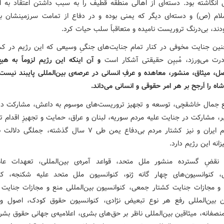
 انگاشته بود. دسته‌ای از اهالی منطقه قطیف را به سبب داشتن اعتقاد به 
سلام (ص) و دسته‌ای دیگر که یمنی بوده و در دفاع از تمامت سرزمینشان ب
دند، بی‌درنگ تروریست نامیده و متعاقباً سلب حیات کرد.
نین جنایت مخوفی در کنار تمام جنایت‌های جنگیِ وسیعی که این رژیم در کش
درت می‌ورزد، مُبیِن حقیقتی آشکار است
و آن اینکه این رژیم لزوماً به هیچ
صل، میثاق، منشور، معاهده و عرفِ انسانی در عرصه‌ی بین‌المللی پایبند نیست 
دشاه را اَرجح بر هر امر حقوقی و انسانی می‌داند.
ع جمال خاشقچی، توسعه و تجهیز تروریست‌های موسوم به داعش، مشارکت د
مبر، مشارکت در جنایت علیه مردم سوریه، لبنان و عراق، حمایت و تجهیزِ اقدام 
علیه مردم ایران و نیز کشتار مردم بی‌دفاع یمن طی ۷ سال گذشته، جمل
زانه این رژیم دارد.
 نقضِ گسترده منشور ملل متحد، قواعد آمره‌ی بین‌المللی، تعهدات عام
لی، کنوانسیون‌های چهار گانه ژنو، کنوانسیون ملل متحد علیه شکنجه، کن
و مجازات جنایت کشتار جمعی، کنوانسیون بین‌المللی منع و مجازات جنایت آپ
ن بین‌المللی رفع هر نوع تبعیض نژادی، کنوانسیون حقوق کودک، اصول و 
صفانه، میثاقین بین‌المللی ناظر بر حق‌های بشری، اعلامیه‌ی جهانی حقوق بشر،