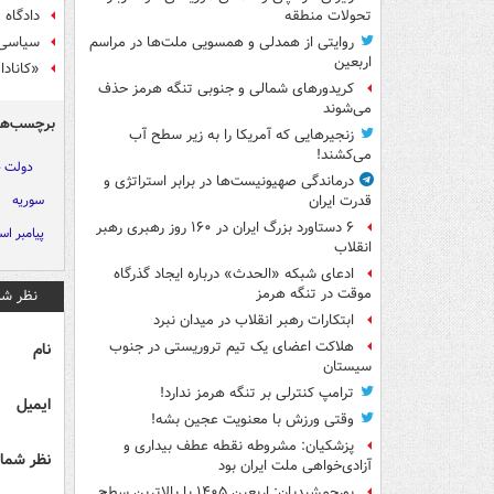
دادگاه 
تحولات منطقه
سیاسی ک
روایتی از همدلی و همسویی ملت‌ها در مراسم
اربعین
«کانادا
کریدورهای شمالی و جنوبی تنگه هرمز حذف
می‌شوند
برچسب‌ها
زنجیرهایی که آمریکا را به زیر سطح آب
می‌کشند!
دولت ج
درماندگی صهیونیست‌ها در برابر استراتژی و
سوریه
قدرت ایران
۶ دستاورد بزرگ ایران در ۱۶۰ روز رهبری رهبر
پیامبر اس
انقلاب
ادعای شبکه «الحدث» درباره ایجاد گذرگاه
موقت در تنگه هرمز
نظر شم
ابتکارات رهبر انقلاب در میدان نبرد
هلاکت اعضای یک تیم تروریستی در جنوب
نام
سیستان
ترامپ کنترلی بر تنگه هرمز ندارد!
ایمیل
وقتی ورزش با معنویت عجین بشه!
پزشکیان: مشروطه نقطه عطف بیداری و
نظر شما 
آزادی‌خواهی ملت ایران بود
پورجمشیدیان: اربعین ۱۴۰۵ با بالاترین سطح