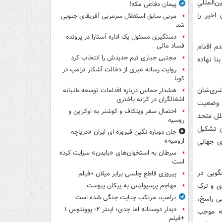
‌المللیِ
پیمان دفاعی مکه!
 اخیر را
مربی سابق استقلال سرمربی آفریقای جنوبی
شد
دستگیری مسئول یک اداره آستارا در پرونده
م اقدام
فساد مالی
مجتبی جباری تیم جدیدش را انتخاب کرد
نا نهاده
روایت رسانه عبری از دخالت آشکار ترامپ در
کوبا
بشری‌شان
هشدار حماس درباره اقدامات توسعه طلبانه
اشغالگران در کرانه باختری
ک وضعیت
احتمال سفر ویتکاف و کوشنر به اوکراین و
ملل متحد
روسیه
من تشکیل
جان دوباره نگین فیروزه ای ایران «دریاچه
ی جهانی
ارومیه»
سرطان به استخوان‌های «بایدن» سرایت کرده
است
گویی در
پیروزی قاطع چلسی برابر میلان +فیلم
ی و ترکِ
مهاجم پرسپولیس به پیکان پیوست
ترامپ، مرتکب جنایت جنگی شده است
می راسخ،
دیدار دوستانه اما جدی؛ اینتر ۲- یوونتوس ۱
به موجب
+فیلم