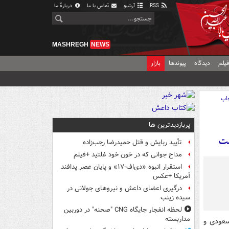
RSS
آرشیو
تماس با ما
دربارهٔ ما
MASHREGH
NEWS
یلم
دیدگاه
پیوندها
بازار
اپ
پربازدیدترین ها
ست
تأیید ربایش و قتل حمیدرضا رجب‌زاده
مداح جوانی که در خون خود غلتید +فیلم
استقرار انبوه «دی‌اف‑۱۷» و پایان عصر پدافند
آمریکا +عکس
درگیری اعضای داعش و نیروهای جولانی در
سیده زینب
لحظه انفجار جایگاه CNG "صحنه" در دوربین
مداربسته
سعودی و