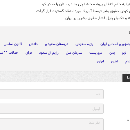
ترکیه حکم انتقال پرونده خاشقچی به عربستان را صادر کرد
ردن حقوق بشر توسط آمریکا مورد انتقاد گسترده قرار گرفت
» و تکمیل پازل فشار حقوق بشری بر ایران
مهوری اسلامی ایران
رژیم سعودی
عربستان سعودی
داعش
قانون اساسی
ژنو
یمن
تروریست
سازمان ملل
رژیم آل سعود
عراق
حملات 11 سپتامبر
لام
لبنان
ایران
ا
*