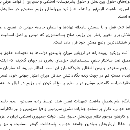
وزه‌های حقوق بین‌الملل و حقوق بشردوستانه اسلامی و بسیاری از قواعد عرفیِ بین
مروزه ماهیت الزام‌آور یافته‌اند عمل‌کردِ بین‌المللیِ رژیم سعودی در سال‌های
 است.
اما ترکِ فعل و یا سستیِ عامدانه نهادها و اعضای جامعه جهانی در تقبیح و عد
لاش برای تغییر رفتار این رژیم، صلح پَسامنشوری که مبتنی بر اصل انسانیت ب
ر شکننده‌ترین وضع ممکنِ خود قرار داده است.
ت رویکردِ زورمدارانه در ارزیابی میزانِ پایبندیِ دولت‌ها به تعهدات حقوق 
یق ضدِ ساختارِ نقضِ سیستماتیکِ حق‌های بشری در جهان گردیده که این
رژیم سعودی و یمنِ اشغالی جلوه‌گاه بارز آن است. انتظار می‌رود که سازمان 
ابعه، دستِ کم در جهت زنده نگاه‌داشتنِ حداقل میزانِ اعتبارِ جهانی خود، ض
حقیقت‌یاب، گام‌های موثری در راستای پاسخ‌گو کردن این رژیمِ در قبال جامعه‌
ایگاهِ عام‌الشمولِ ماهیت تعهدات نقض شده توسط رژیم سعودی، عدم پاسخ
ه جهانی، تکرارِ پر بسامدِ جنایات بشریِ سرزمینی و فرا سرزمینی و نیز ناکارآمد
و کارهایِ موجودِ نظام بین‌المللِ حقوق بشر، دولت جمهوری اسلامی ایران با عز
ی حفظ ارزش‌های بنیادین جامعه جهانی، پاسداشتِ گوهر انسانیت و نیز 