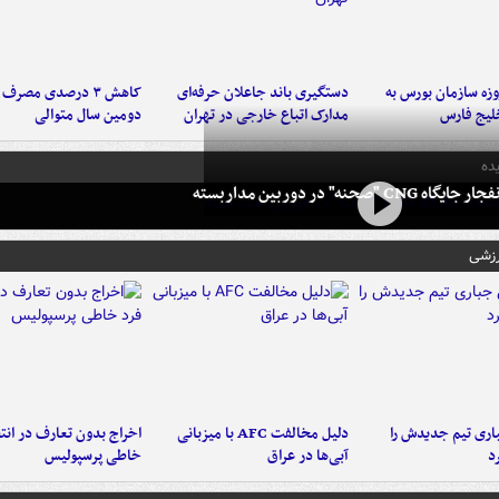
لت ۳ روزه سازمان بورس به
دستگیری باند جاعلان حرفه‌ای
کاهش ۳ درصدی مصرف
لیج فارس
مدارک اتباع خارجی در تهران
دومین سال متوالی
ده
 CNG "صحنه" در دوربین مداربسته
رزشی
ری تیم جدیدش را
دلیل مخالفت AFC با میزبانی
اخراج بدون تعارف در انتظ
د
آبی‌ها در عراق
خاطی پرسپولیس