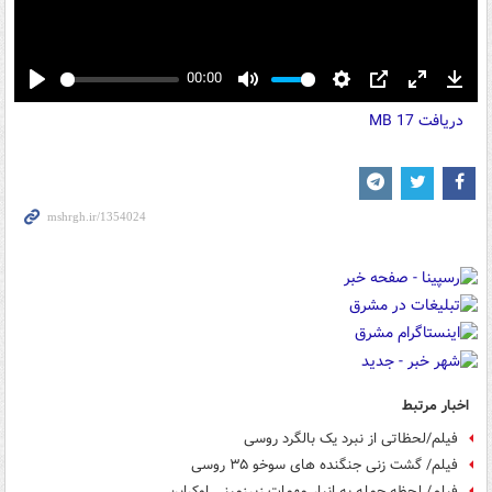
00:00
Play
Mute
Settings
PIP
Enter
Down
دریافت
17 MB
fullscreen
اخبار مرتبط
فیلم/لحظاتی از نبرد یک بالگرد روسی
فیلم/ گشت زنی جنگنده های سوخو ۳۵ روسی
فیلم/ لحظه حمله به انبار مهمات زیرزمینی اوکراین