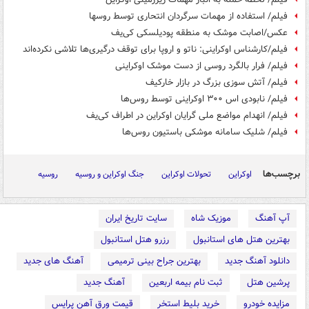
فیلم/ استفاده از مهمات سرگردان انتحاری توسط روسها
عکس/اصابت موشک به منطقه پودیلسکی کی‌یف
فیلم/کارشناس اوکراینی: ناتو و اروپا برای توقف درگیری‌ها تلاشی نکرده‌اند
فیلم/ فرار بالگرد روسی از دست موشک اوکراینی
فیلم/ آتش سوزی بزرگ در بازار خارکیف
فیلم/ نابودی اس ۳۰۰ اوکراینی توسط روس‌ها
فیلم/ انهدام مواضع ملی گرایان اوکراین در اطراف کی‌یف
فیلم/ شلیک سامانه موشکی باستیون روس‌ها
برچسب‌ها
اوکراین
تحولات اوکراین
جنگ اوکراین و روسیه
روسیه
آپ آهنگ
موزیک شاه
سایت تاریخ ایران
بهترین هتل های استانبول
رزرو هتل استانبول
دانلود آهنگ جدید
بهترین جراح بینی ترمیمی
آهنگ های جدید
پرشین هتل
ثبت نام بیمه اربعین
آهنگ جدید
مزایده خودرو
خرید بلیط استخر
قیمت ورق آهن پرایس