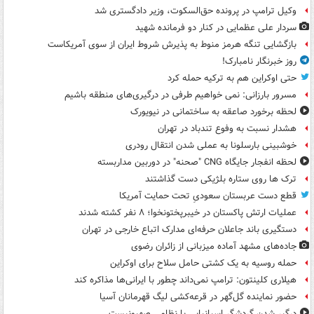
وکیل ترامپ در پرونده حق‌السکوت، وزیر دادگستری شد
سردار علی عظمایی در کنار دو فرمانده شهید
بازگشایی تنگه هرمز منوط به پذیرش شروط ایران از سوی آمریکاست
روز خبرنگار نامبارک!
حتی اوکراین هم به ترکیه حمله کرد
مسرور بارزانی: نمی خواهیم طرفی در درگیری‌های منطقه باشیم
لحظه برخورد صاعقه به ساختمانی در نیویورک
هشدار نسبت به وفوع تندباد در تهران
خوشبینی بارسلونا به عملی شدن انتقال رودری
لحظه انفجار جایگاه CNG "صحنه" در دوربین مداربسته
ترک ها روی ستاره بلژیکی دست گذاشتند
قطع دست عربستان سعودیِ تحت حمایت آمریکا
عملیات ارتش پاکستان در خیبرپختونخوا؛ ۸ نفر کشته شدند
دستگیری باند جاعلان حرفه‌ای مدارک اتباع خارجی در تهران
جاده‌های مشهد آماده میزبانی از زائران رضوی
حمله روسیه به یک کشتی حامل سلاح برای اوکراین
هیلاری کلینتون: ترامپ نمی‌داند چطور با ایرانی‌ها مذاکره کند
حضور نماینده گل‌گهر در قرعه‌کشی لیگ قهرمانان آسیا
درگیر شدن گردشگر اسپانیایی با نظامی صهیونیست