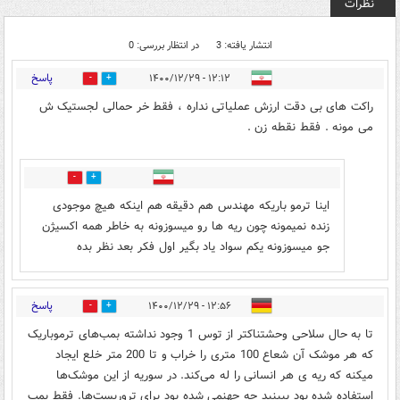
نظرات
انتشار یافته: 3
در انتظار بررسی: 0
پاسخ
۱۲:۱۲ - ۱۴۰۰/۱۲/۲۹
0
0
راکت های بی دقت ارزش عملیاتی نداره ، فقط خر حمالی لجستیک ش
می مونه . فقط نقطه زن .
0
0
اینا ترمو باریکه مهندس هم دقیقه هم اینکه هیچ موجودی
زنده نمیمونه چون ریه ها رو میسوزونه به خاطر همه اکسیژن
جو میسوزونه یکم سواد یاد بگیر اول فکر بعد نظر بده
پاسخ
۱۲:۵۶ - ۱۴۰۰/۱۲/۲۹
0
1
تا به حال سلاحی وحشتناکتر از توس 1 وجود نداشته بمب‌های ترموباریک
که هر موشک آن شعاع 100 متری را خراب و تا 200 متر خلع ایجاد
میکنه که ریه ی هر انسانی را له می‌کند. در سوریه از این موشک‌ها
استفاده شده بود ببینید چه جهنمی شده بود برای تروریست‌ها. فقط بمب