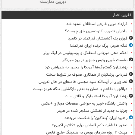
دوربین مداربسته
ات
آخرین اخبار
قرارداد مربی خارجی استقلال تمدید شد
ماجرای تصویب کنوانسیون خزر چیست؟
فوران یک آتشفشان قدرتمند در کلمبیا
تنگه هرمز، برگ برنده ایران قدرتمند!
اعلام محل میزبانی استقلال و پرسپولیس در لیگ برتر
نشست خبری رئیس جمهور در روز خبرنگار
پزشکیان: گفت‌وگوها آمریکا را مجبور به همراهی کرد
قدردانی پزشکیان از همکاری صنوف در شرایط سخت
تصاویری از آیت‌الله سید مجتبی خامنه‌ای در حال تدریس
عراقچی: تفاهم با عمان به‌معنی بازگشایی تنگه هرمز نیست
پزشکیان: آمریکا استعمارگر و قاتل است
واکنش باشگاه خیبر به حواشی صفحات مجازی +عکس
جزئیات جدید از نفتکش منفجر شده در هرمز
راهبرد ایران "پنتاگون" را شکست می‌دهد
صدور ۱۰ فقره حکم قصاص برای «کلثوم اکبری»
مهلت ۳ روزه سازمان بورس به هلدینگ خلیج فارس