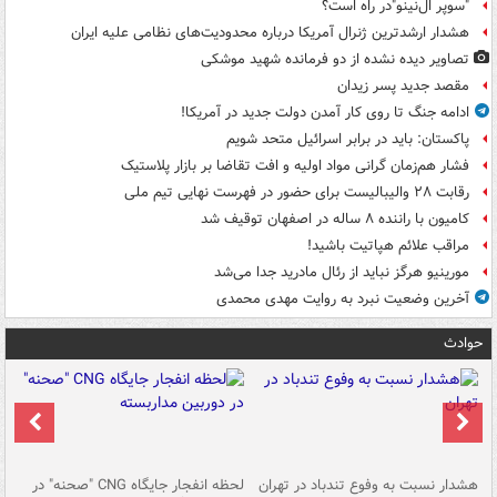
"سوپر ال‌نینو"در راه است؟
هشدار ارشدترین ژنرال آمریکا درباره محدودیت‌های نظامی علیه ایران
تصاویر دیده‌ نشده از دو فرمانده شهید موشکی
مقصد جدید پسر زیدان
ادامه جنگ تا روی کار آمدن دولت جدید در آمریکا!
پاکستان: باید در برابر اسرائیل متحد شویم
فشار هم‌زمان گرانی مواد اولیه و افت تقاضا بر بازار پلاستیک
رقابت ۲۸ والیبالیست برای حضور در فهرست نهایی تیم ملی
کامیون با راننده ۸ ساله در اصفهان توقیف شد
مراقب علائم هپاتیت باشید!
مورینیو هرگز نباید از رئال مادرید جدا می‌شد
آخرین وضعیت نبرد به روایت مهدی محمدی
حوادث
ای
هشدار نسبت به وفوع تندباد در تهران
لحظه انفجار جایگاه CNG "صحنه" در
دس