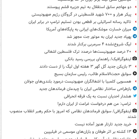
دو مهاجم سابق استقلال به تیم جزیره قشم پیوستند
پیکر هزار و ۷۰۰ شهید فلسطینی در گروگان رژیم صهیونیستی
تاکید رسانه اسرائیلی بر قطعی بودن تسلیم ترامپ در برابر ایران
میزان خسارت موشک‌های ایرانی به پایگاه‌های آمریکا
پهپاد جدید ایران به موتور جت مجهز شد
لیگ شروع‌نشده ۴ سرمربی برکنار شدند
۲۰ درصد صهیونیست‌ها درصدد ترک فلسطین اشغالی
اینفوگرافیک/ راهنمای بررسی رسید بانکی
۳ بازیکن جدید گل گهر ۳ هفته اول لیگ را از دست دادند
سوابق حجت‌الاسلام طائب، رئیس سازمان بسیج
همسویی کلمبیا با اشغالگران صهیونیست درمورد بلندی‌های جولان
بازطراحی ساختار نظامی ایران با چیدمان فرماندهان جدید
هشدار احدیان نسبت به یک فرقه انحرافی
ترامپ: من هم درخواست غرامت از ایران دارم!
اینفوگرافی/ سوابق فرماندهان نظامی که امروز با حکم رهبر انقلاب منصوب
شدند
خرید جدید تارتار هنوز آماده نیست
۱۳ کشته بر اثر طوفان و باران‌های موسمی در فیلیپین