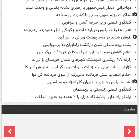
خانواده نظامیان آمریکایی، قربانیان جدید سیاست مهاجرتی ترامپ
مهاجرانی: دیدار رئیس‌جمهور با رهبری نشانه یکدلی و وحدت است
مذاکرات رژیم صهیونیستی با کشورهای منطقه
گفتگوی تلفنی وزیر خارجه آلمان و عراقچی
آغاز تحقیقات پلیس درباره علت و چگونگی قتل حمیدرضا رجب‌زاده
طوفان شدید در ماساچوست ویرانی به بار آورد
پشت پرده منتفی شدن بازگشت رضاییان به پرسپولیس
اعلام کاهش سوخت‌رسان‌های آمریکا در فرودگاه بن‌گوریون
زلزله ۴.۷ ریشتری اندیمشک شهرهای شمال خوزستان را لرزاند
گزارش رسانه غربی از جزئیات ضربات ویرانگر ایران به ارتش آمریکا
احکام انتصاب شش فرمانده عالی‌رتبه از سوی فرمانده کل قوا
نشست رئیس جمهور با دبیران کل احزاب و سیاسیون
گفتگوی تلفنی زلنسکی با بن‌سلمان
آرامکو راه‌اندازی پالایشگاه جازان را ۲ هفته به تعویق انداخت
سلامت