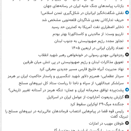
بازتاب پیامدهای جنگ علیه ایران در رسانه‌های جهان
نقش شگفت‌انگیز ایرانیان در شکل‌گیری تمدن اسلامی!
حریف تدارکاتی بعدی شاگردان قلعه‌نویی مشخص شد
ذخایر اضطراری نفت آمریکا به کمترین حد رسید
تاریبو وست: از مالدینی و کاستاکورتا بهتر بودم
تجاوز مجدد رژیم صهیونیستی به جنوب لبنان
تعداد زائران ایرانی در اربعین ۱۴۰۵
رجزخوانی مهدی رسولی در خونخواهی رهبر شهید انقلاب
تعویق مذاکرات لبنان و رژیم صهیونیستی در پی تنش میان طرفین
نهاد مدیریت آبراه خلیج فارس مسیر جدیدی معرفی کرد
سردار عظمایی؛ همرزم دلاور شهید تنگسیری و پاسدار حاکمیت ایران بر هرمز
سرلشکر عبداللهی؛ از سپاه و ناجا تا ریاست ستاد کل نیروهای مسلح
پشت‌پرده توافق محرمانه ایران و عمان؛ تنگه هرمز در آستانه تغییر تاریخی؟
گزارش یدیعوت آحارانوت از عوامل ایران در اسرائیل
جنگنده میگ-۲۹ اوکراین سقوط کرد
رئیس قوه قضا در پیام‌هایی انتصاب‌ فرماندهان عالی‌رتبه در نیروهای مسلح را
تبریک گفت
طوفان مهیب در امارات
میانگین سنی لیگ برتر ایران در حد بوندسلیگا