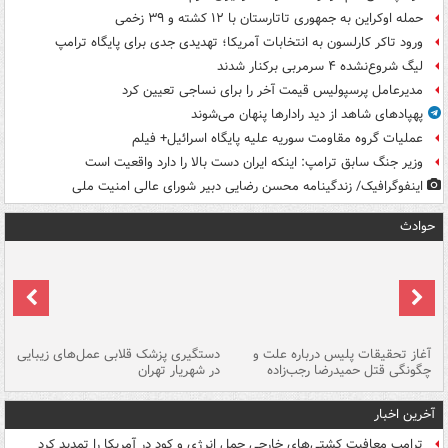
حمله اوکراین به جمهوری تاتارستان با ۱۲ کشته و ۳۹ زخمی
ورود تاکر کارلسون به انتخابات آمریکا؛ تهدیدی جدی برای پایگاه ترامپ
لیگ شروع‌نشده ۴ سرمربی برکنار شدند
مدیرعامل پرسپولیس قیمت آخر را برای نساجی تعیین کرد
پهپادهای شاهد از دید رادارها پنهان می‌شوند
عملیات گروه مقاومت سوریه علیه پایگاه اسرائیل+ فیلم
وزیر جنگ سابق ترامپ: اینکه ایران دست بالا را دارد واقعیت است
اینفوگرافیک/ زندگینامه محسن رضایی دبیر شورای عالی امنیت‌ ملی
حوادث
آغاز تحقیقات پلیس درباره علت و
دستگیری پزشک قلابی عمل‌های زیبایی
هش
چگونگی قتل حمیدرضا رجب‌زاده
در شهریار تهران
ها
آخرین اخبار
ترامپ معافیت کشتی‌های خارجی حمل انرژی و کود در آمریکا را تمدید کرد