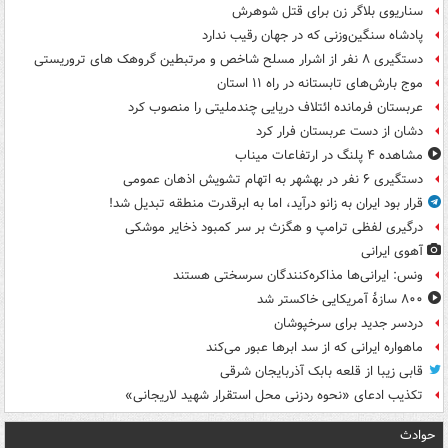
سناریوی بلاگر زن برای قتل شوهرش
پادشاه سنگین‌وزنی که در جهان رقیب ندارد
دستگیری ۸ نفر از اشرار مسلح شاخص و مرتبطین گروهک های تروریستی
موج بارش‌های تابستانه در راه ۱۱ استان
عربستان فرمانده ائتلاف دریایی چندملیتی را منصوب کرد
دشان از دست عربستان فرار کرد
مشاهده ۴ پلنگ در ارتفاعات میناب
دستگیری ۶ نفر در بهشهر به اتهام تشویش اذهان عمومی
قرار بود ایران به زانو درآید، اما به ابرقدرت منطقه تبدیل شد!
درگیری لفظی ترامپ و هگزث بر سر کمبود ذخایر موشکی
آهوی ایرانی
ونس: ایرانی‌ها مذاکره‌کنندگان سرسختی هستند
۸۰۰ سازۀ آمریکایی خاکستر شد
دردسر جدید برای سرخپوشان
ماهواره ایرانی که از سد ابرها عبور می‌کند
قابی زیبا از قلعه بابک آذربایجان شرقی
تکذیب ادعای «نحوه ردزنی محل استقرار شهید لاریجانی»
حوادث