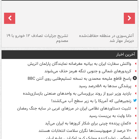
تصادف مرگبار در محور اهواز–شوش ۲
آتش‌سوزی در منطقه حفاظت‌شده
تشریح جزئیات تصادف ۱۲ خودرو با ۱۹
پا
دیزمار مهار شد
مصدوم
آخرین اخبار
واکنش سفارت ایران به بیانیه مغرضانه نمایندگان پارلمان اتریش
کریدورهای شمالی و جنوبی تنگه هرمز حذف می‌شوند
پاسخ قاطع ملیحه محمدی به نسخه تسلیم‌طلبی روی آنتن BBC
پرشدگی سدها به ۵۸درصد رسید
بازدید وزیر نیرو از روند برق‌رسانی به واحدهای صنعتی بازسازی‌شده
زنجیرهایی که آمریکا را به زیر سطح آب می‌کشند!
تثبیت دستاوردهای نظامی ایران در مرزهای غربی در سایه جنگ رمضان
دانا وایت به بن‌بست رسید
«کمانِ پرنده» چینی برای شکار کروزها به ایران می‌آید
۷۰ درصد از صهیونیست‌ها نگران سلامت انتخابات هستند
یاوه‌گویی تولیدکننده موشک کروز اوکراینی علیه ایران