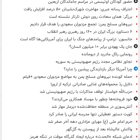
حضور کودکان اوتیسمی در مراسم جاماندگان اربعین
اعتراف رسانه عبری: مهاجرت شهرک‌نشینان ۵۰ درصد افزایش یافت
برزگر: همای سعادت روی دوش تارتار نشسته است
نیروهای مسلح یمن: تجمع مزدوران سعودی را هدف قرار دادیم
۶ دستاورد بزرگ ایران در ۱۶۰ روز رهبری رهبر انقلاب
جانسون: ترامپ از پیامدهای جنگ با ایران برای آمریکایی‌ها آگاه است
جان یک یهودی برابر ۱۰ میلیون انسان؟
رونمایی رئال مادرید از دیومانده
تجاوز نظامی مجدد رژیم صهیونیستی به سوریه
چرا آمریکا دیگر بازدارندگی پیشین را ندارد؟
حمله کوبنده نیروهای مسلح یمن به مواضع مزدوران سعودی +فیلم
دلایل ردّ محموله‌های غذایی صادراتی ترکیه از اروپا
حزب‌الله خواستار توقف مذاکرات با رژیم صهیونیستی شد
خود فروخته‌ها چطور با موساد همکاری می‌کردند؟
آتش‌سوزی در منطقه حفاظت‌شده دیزمار مهار شد
کویت دستور تعطیلی تنها مدرسه ایرانی را صادر کرد
حرم امام علی (ع) مهیای عزاداری دهه آخر صفر شد
واکنش عالیشاه بعد از پیوستن به گل‌گهر
ادعای شبکه «الحدث» درباره ایجاد گذرگاه موقت در تنگه هرمز