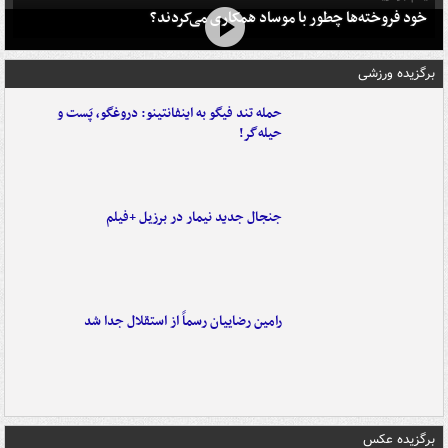
خود فروخته‌ها چطور با موساد همکاری می‌کردند؟
برگزیده ورزشی
حمله تند فیگو به اینفانتینو: دروغگو، پَست‌ و
حیله‌گر!
جنجال جدید نیمار در برزیل +فیلم
رامین رضاییان رسماً از استقلال جدا شد
برگزیده عکس