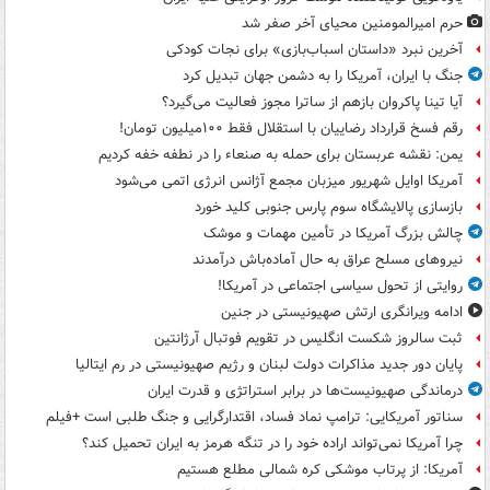
حرم امیرالمومنین محیای آخر صفر شد
آخرین نبرد «داستان اسباب‌بازی» برای نجات کودکی
جنگ با ایران، آمریکا را به دشمن جهان تبدیل کرد
آیا تینا پاکروان بازهم از ساترا مجوز فعالیت می‌گیرد؟
رقم فسخ قرارداد رضاییان با استقلال فقط ۱۰۰میلیون تومان!
یمن: نقشه عربستان برای حمله به صنعاء را در نطفه خفه کردیم
آمریکا اوایل شهریور میزبان مجمع آژانس انرژی اتمی می‌شود
بازسازی پالایشگاه سوم پارس جنوبی کلید خورد
چالش بزرگ آمریکا در تأمین مهمات و موشک
نیروهای مسلح عراق به حال آماده‌باش درآمدند
روایتی از تحول سیاسی اجتماعی در آمریکا!
ادامه ویرانگری ارتش صهیونیستی در جنین
ثبت سالروز شکست انگلیس در تقویم فوتبال آرژانتین
پایان دور جدید مذاکرات دولت لبنان و رژیم صهیونیستی در رم ایتالیا
درماندگی صهیونیست‌ها در برابر استراتژی و قدرت ایران
سناتور آمریکایی: ترامپ نماد فساد، اقتدارگرایی و جنگ طلبی است +فیلم
چرا آمریکا نمی‌تواند اراده خود را در تنگه هرمز به ایران تحمیل کند؟
آمریکا: از پرتاب موشکی کره شمالی مطلع هستیم