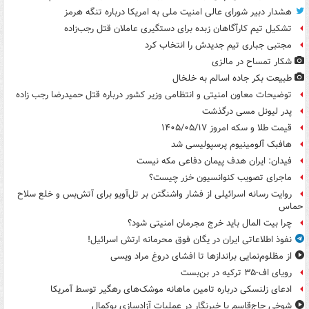
هشدار دبیر شورای عالی امنیت ملی به امریکا درباره تنگه هرمز
تشکیل تیم کارآگاهان زبده برای دستگیری عاملان قتل رجب‌زاده
مجتبی جباری تیم جدیدش را انتخاب کرد
شکار تمساح در مالزی
طبیعت بکر جاده اسالم به خلخال
توضیحات معاون امنیتی و انتظامی وزیر کشور درباره قتل حمیدرضا رجب زاده
پدر لیونل مسی درگذشت
قیمت طلا و سکه امروز ۱۴۰۵/۰۵/۱۷
هافبک آلومینیوم پرسپولیسی شد
فیدان: ایران هدف پیمان دفاعی مکه نیست
ماجرای تصویب کنوانسیون خزر چیست؟
روایت رسانه اسرائیلی از فشار واشنگتن بر تل‌آویو برای آتش‌بس و خلع سلاح
حماس
چرا بیت المال باید خرج مجرمان امنیتی شود؟
نفوذ اطلاعاتی ایران در یگان فوق محرمانه ارتش اسرائیل!
از مظلوم‌نمایی براندازها تا افشای دروغ مراد ویسی
رویای اف-۳۵ ترکیه در بن‌بست
ادعای زلنسکی درباره تامین ماهانه موشک‌های رهگیر توسط آمریکا
شوخی حاج‌قاسم با خبرنگار در عملیات آزادسازی بوکمال