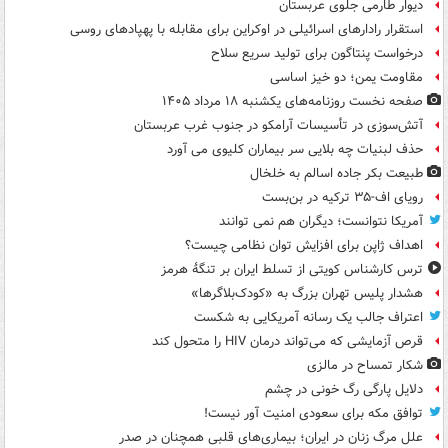
دیوار طارمی جلوی عربستان
استقرار رادارهای اسرائیلی در اوکراین برای مقابله با پهپادهای روسی
درخواست پنتاگون برای تولید سریع سلاح
مقاومت یمن؛ دو خیز اساسی
صفحه نخست روزنامه‌های یکشنبه ۱۸ مرداد ۱۴۰۵
آتش‌سوزی در تأسیسات آرامکو در جنوب غرب عربستان
حذف لبنیات چه بلایی سر بیماران کلیوی می آورد
طبیعت بکر جاده اسالم به خلخال
رویای اف-۳۵ ترکیه در بن‌بست
آمریکا نتوانست؛ دیگران هم نمی توانند
اهداف ژاپن برای افزایش توان نظامی چیست؟
ترس کارشناس کویتی از تسلط ایران بر تنگۀ هرمز
هشدار پلیس تهران بزرگ به «کودک‌بلاگرها»
اعتراف جالب یک رسانه آمریکایی به شکست
قرص آزمایشی که می‌تواند درمان HIV را متحول کند
شکار تمساح در مالزی
دلایل پارگی رگ خونی در چشم
توافق مکه برای سعودی امنیت آور نیست!
علل مرگ زنان در ایران؛ بیماری‌های قلبی همچنان در صدر