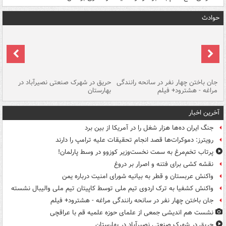
حوادث
جان باختن چهار نفر در سانحه رانندگی
حریق در شهرک صنعتی نصیرآباد در
حر
مراغه - هشترود+ فیلم
بهارستان
فی
آخرین اخبار
جنگ ایران ده‌ها هزار شغل را در آمریکا از بین برد
رویترز: دموکرات‌ها قصد انجام تحقیقات علیه ترامپ را دارند
پرتاب تخم‌مرغ به سمت نخست‌وزیر کوزوو در وسط پارلمان!
نقشه کشی برای فتنه و اصرار بر دروغ
واکنش عربستان و قطر به بیانیه شورای امنیت درباره یمن
واکنش کشفیا به ترک اردوی تیم ملی توسط کاپیتان تیم ملی والیبال نشسته
جان باختن چهار نفر در سانحه رانندگی مراغه - هشترود+ فیلم
نشست هم اندیشی جمعی از علمای حوزه علمیه قم با عراقچی
حریق در شهرک صنعتی نصیرآباد در بهارستان