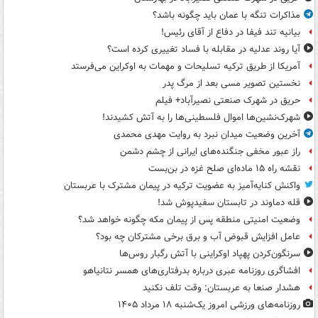
مذاکرات تنگه با عمان باید چگونه باشد؟
بیانیه تند فیفا در دفاع از آقای رئیس!
آیا روند عدلیه در مقابله با فساد تغییری کرده است؟
آمریکا از طریق ترکیه تسلیحات و مهمات به اوکراین می‌فرستد
نخستین تصویر مسی بعد از مرگ پدر
حریق در شهرک صنعتی نصیرآباد+ فیلم
شهرک‌نشین‌ها اموال فلسطینی‌ها را به آتش کشیدند!
آخرین وضعیت میدان نبرد به روایت مهدی محمدی
راز عبور مخفی جنگنده‌های ایرانی از چشم دشمن
نقشه راه ۱۵ ماده‌ای صلح غزه در بن‌بست
واکنش کنایه‌آمیز به عضویت ترکیه در پیمان مشترک با عربستان
قله دماوند در تابستان سفیدپوش شد!
وضعیت امنیتی منطقه پس از پیمان مکه چگونه خواهد شد؟
عامل افزایش قبوض آب و برق برخی مشترکان چه بود؟
سرنگون‌کردن پهپاد اوکراینی با آتش رگبار روس‌ها
افشاگری روزنامه عبری درباره بدرفتاری‌های همسر نتانیاهو
هشدار صنعا به عربستان: وقت تلف نکنید
روزنامه‌های ورزشی امروز یک‌شنبه ۱۸ مرداد ۱۴۰۵