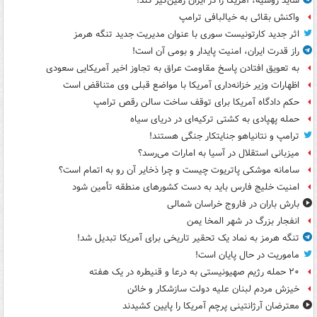
شاید روسیه، آمریکا را در ایران زمین‌گیر کند!
واکنش بقائی به خیالبافی ترامپ
اثر جدید کارتونیست سوری با عنوان مدیریت جدید تنگه هرمز
راز قدرت ایران، امنیت پایدار و بومی آن است!
به تعویق افتادن پاسخ مقاومت عراق به تجاوز اخیر آمریکایی سعودی
اظهارات وزیر خزانه‌داری آمریکا با مواضع قبلی وی متناقض است
حکم دادگاه آمریکا برای توقف ساخت سالن رقص ترامپ
حمله پهپادی به کشتی ترکیه‌ای در دریای سیاه
ترامپ و نتانیاهو جنایتکار جنگی هستند!
میزبانی استقلال در آسیا به امارات می‌رسد؟
سامانه موشکی پاتریوت چیست و چرا ذخایر آن رو به اتمام است؟
امنیت خلیج فارس باید به دست کشورهای منطقه تأمین شود
بارش باران در فاروج خراسان شمالی
انفجار بزرگ در شهر المخا یمن
تنگه هرمز به نماد یک تحقیر تاریخی برای آمریکا تبدیل شد!
ماموریت در حال پایان است!
۲۰ حمله رژیم صهیونیستی به درعا و قنیطره در یک هفته
خیزش مردم لبنان علیه دولت سازشکار و خائن
معترضان آرژانتینی پرچم آمریکا را پایین کشیدند