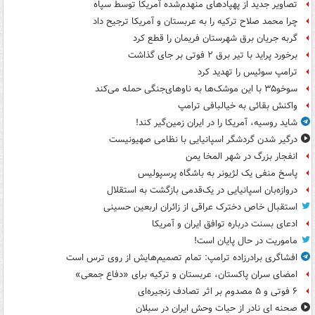
تصاویر جدید از پهپادهای منهدم‌شده آمریکا توسط سپاه
چرا محمد صلاح ترکیه را به عربستان و آمریکا ترجیح داد
گربه جریان برق شهرستان فریمان را قطع کرد
برخورد پراید با تیر برق ۲ فوتی بر جای گذاشت
ترامپ سوئیس را تهدید کرد
سوخو۳۵ با این موشک‌ها به ناوهای‌جنگی حمله می‌کند
واکنش بقائی به خیالبافی ترامپ
شاید روسیه، آمریکا را در ایران زمین‌گیر کند!
درگیر شدن گردشگر اسپانیایی با نظامی صهیونیست
انفجار بزرگ در شهر المخا یمن
پاسخ منفی یک لژیونر به باشگاه پرسپولیس
دروازه‌بان اسپانیایی در یک‌قدمی بازگشت به استقلال
استقبال خاص دخترک عراقی از زائران اربعین حسینی
ادعای بسنت درباره توافق ایران و آمریکا
ماموریت در حال پایان است!
افشاگری برادرزاده ترامپ: تمام تصمیم‌هایش از روی ترس است
امضای سران پاکستان، عربستان و ترکیه برای «دفاع جمعی»
۶ فوتی و ۵ مصدوم بر اثر تصادف زنجیره‌ای
صحنه ای نادر از حیات وحش ایران در سبلان