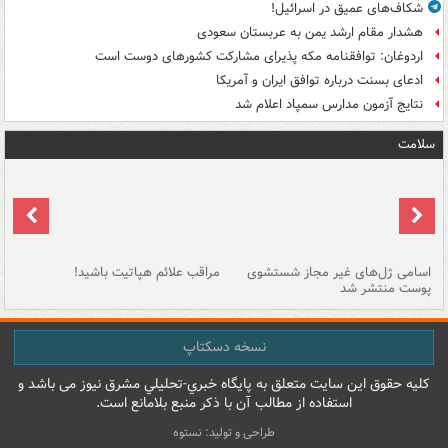
شکاف‌های عمیق در اسرائیل!
هشدار مقام ارشد یمن به عربستان سعودی
اردوغان: توافقنامه مکه پذیرای مشارکت کشورهای دوست است
ادعای بسنت درباره توافق ایران و آمریکا
نتایج آزمون مدارس سمپاد اعلام شد
سلامت
اسامی ژل‌های غیر مجاز شستشوی
مراقب علائم هپاتیت باشید!
با
پوست منتشر شد
به
نسخه دسکتاپ
کليه حقوق اين سايت متعلق به پایگاه خبري-تحليلي مشرق نيوز می باشد و
استفاده از مطالب آن با ذکر منبع بلامانع است.
طراحی و تولید: نستوه