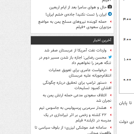
+فیلم
حال و هوای سامرا بعد از ایام اربعین
ایران را تست نکنید! جاده‌ی خشم ایران!
حمله کوبنده نیروهای مسلح یمن به مواضع
مزدوران سعودی +فیلم
آخرین اخبار
واردات نفت آمریکا از عربستان صفر شد
محسن رضایی: اجازه باز شدن مسیر دوم در
تنگه هرمز را نخواهیم داد
درخواست عامری برای تعویق عملیات
انتقام‌جویانه علیه عربستان
دستور ترامپ برای تحقیق درباره چگونگی
افشای کمبود تسلیحات
ائتلاف سعودی مدعی حمله ارتش یمن به
نجران شد
ا پایان
هشدار سرمربی پرسپولیس به جاسوس تیم
۲۲ کشته و زخمی بر اثر تیراندازی در یک
مدرسه در تایلند+ فیلم
 رشد اقتصادی دولت
سامانه ضد موشکی لیزری؛ از بلوف سیاسی تا
واقعیت میدانی