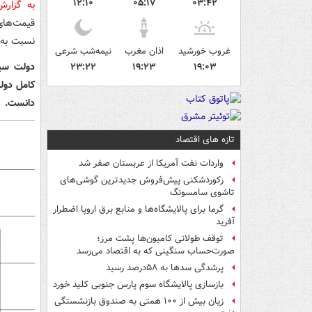
۱۲:۱۰
۰۵:۱۷
۰۳:۴۲
به گزار
نسبت به پاییز سال ۱۳۹۹، 
غروب خورشید
اذان مغرب
نیمه‌شب شرعی
۲۳:۲۲
۱۹:۲۳
۱۹:۰۳
کامل دول
دانست.
تازه های اقتصاد
واردات نفت آمریکا از عربستان صفر شد
رکوردشکنی پیش‌فروش جدیدترین گوشی‌های
تاشوی سامسونگ
گرما برای پالایشگاه‌ها و منابع برق اروپا اضطرار
آفرید
توقف طولانی کامیون‌ها پشت مرز؛
صورت‌حساب سنگینی که به اقتصاد می‌رسد
پرشدگی سدها به ۵۸درصد رسید
بازسازی پالایشگاه سوم پارس جنوبی کلید خورد
زیان بیش از ۱۰۰ همتی به صندوق‌ بازنشستگی