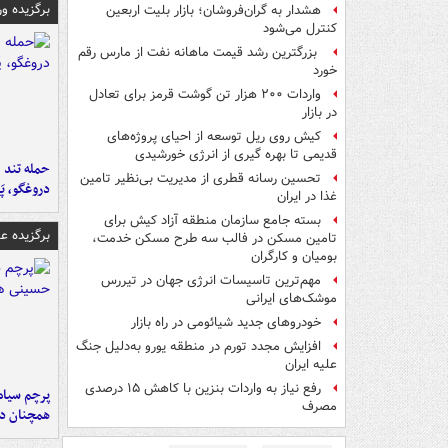
برگزیده و
هشدار به گران‌فروشان؛ بازار بلیت اربعین
کنترل می‌شود
بزرگترین رشد قیمت ماهانه نفت از مارس رقم
خورد
واردات ۲۰۰ هزار تن گوشت قرمز برای تعادل
در بازار
کیش روی ریل توسعه از احیای پروژه‌های
قدیمی تا بهره گیری از انرژی خورشیدی
حمله تند ف
تحسین رسانه قطری از مدیریت بی‌نظیر تامین
دروغگو، پَ
غذا در ایران
بسته جامع سازمان منطقه آزاد کیش برای
برگزیده 
تامین مسکن در فالب سه طرح مسکن خدمت،
بومیان و کارگران
مهم‌ترین تاسیسات انرژی جهان در تیررس
موشک‌های ایرانی
خودروهای جدید شیائومی در راه بازار
افزایش مجدد تورم در منطقه یورو به‌دلیل جنگ
علیه ایران
رفع نیاز به واردات بنزین با کاهش ۱۵ درصدی
پرچم سیاه
مصرف
همچنان در