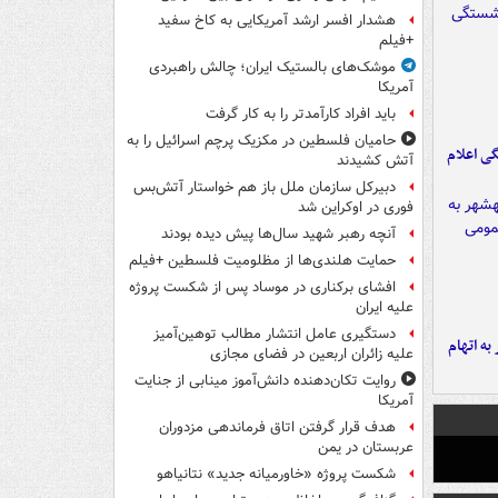
هشدار افسر ارشد آمریکایی به کاخ سفید
+فیلم
موشک‌های بالستیک ایران؛ چالش راهبردی
آمریکا
باید افراد کارآمدتر را به کار گرفت
حامیان فلسطین در مکزیک پرچم اسرائیل را به
ی اعلام
آتش کشیدند
دبیرکل سازمان ملل باز هم خواستار آتش‌بس
فوری در اوکراین شد
آنچه رهبر شهید سال‌ها پیش دیده بودند
حمایت هلندی‌ها از مظلومیت فلسطین +فیلم
افشای برکناری در موساد پس از شکست پروژه
علیه ایران
دستگیری عامل انتشار مطالب توهین‌آمیز
شهر به اتهام
علیه زائران اربعین در فضای مجازی
روایت تکان‌دهنده دانش‌آموز مینابی از جنایت
آمریکا
هدف قرار گرفتن اتاق‌ فرماندهی مزدوران
عربستان در یمن
شکست پروژه «خاورمیانه جدید» نتانیاهو