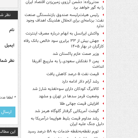
مدنی‌زاده: دشمن آرزوی زمین‌زدن اقتصاد ایران
را به گور خواهد برد
نظر شم
رئیس هیئت‌رئیسه صندوق بازنشستگی صنعت
نفت: برنامه‌ای برای انحلال هلدینگ اهداف وجود
ندارد
نام
واکنش ایرانسل به ابهام درباره مصرف اینترنت
جهش بیش از ۳۳ برابری سود خالص بانک رفاه
ایمیل
کارگران در بهار ۱۴۰۵
وزیر صمت عازم پاکستان شد
نظر شما 
یمن ۶ نفتکش سعودی را به مارپیچ آفریقا
انداخت
قیمت نفت ۵ درصد کاهش یافت
رشد آرام دلار ادامه دارد
کالابرگ کودکان دارای سوءتغذیه شارژ شد
وضعیت قرمز سدها در تهران و مشهد
*
لطفا عدد م
افزایش قیمت جهانی طلا
گوشت آمریکایی گرفتار گلوگاه هرمز شد
رشد مداوم قیمت بلیط هواپیما درآمریکا به
دلیل جنگ علیه ایران
تورم نقطه‌به‌نقطه خدمات به ۵۸ درصد رسید
این مطالب