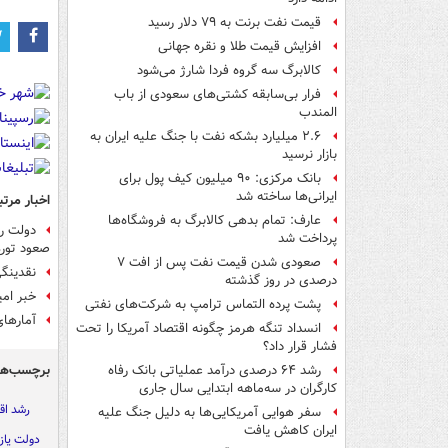
قیمت نفت برنت به ۷۹ دلار رسید
افزایش قیمت طلا و نقره جهانی
کالابرگ سه گروه فردا شارژ می‌شود
فرار بی‌سابقه کشتی‌های سعودی از باب
المندب
۲.۶ میلیارد بشکه نفت با جنگ علیه ایران به
بازار نرسید
بانک مرکزی: ۹۰ میلیون کیف پول برای
ایرانی‌ها ساخته شد
اخبار مرتب
عارف: تمام بدهی کالابرگ به فروشگاه‌ها
دولت رو
پرداخت شد
صعود تورم
صعودی شدن قیمت نفت پس از افت ۷
نقدینگی ۳۶۰۰ هزار میلیاردی و تورم ۵۲ درصدی، مصیبت 
درصدی در روز گذشته
خبر ام
پشت پرده التماس ترامپ به شرکت‌های نفتی
آمارها
انسداد تنگه هرمز چگونه اقتصاد آمریکا را تحت
فشار قرار داد؟
برچسب‌ها
رشد ۶۴ درصدی درآمد عملیاتی بانک رفاه
کارگران در سه‌ماهه ابتدایی سال جاری
رشد اق
سفر هوایی آمریکایی‌ها به دلیل جنگ علیه
ایران کاهش یافت
دولت یاز