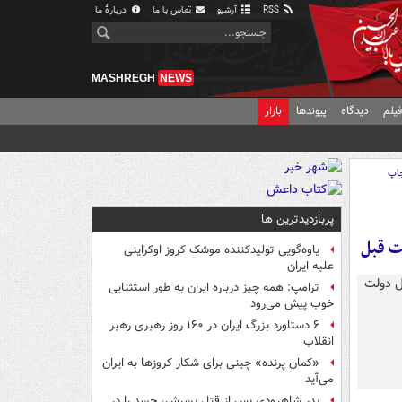
RSS
آرشیو
تماس با ما
دربارهٔ ما
MASHREGH
NEWS
یلم
دیدگاه
پیوندها
بازار
اپ
پربازدیدترین ها
یاوه‌گویی تولیدکننده موشک کروز اوکراینی
علیه ایران
ترامپ: همه چیز درباره ایران به طور استثنایی
خوب پیش می‌رود
۶ دستاورد بزرگ ایران در ۱۶۰ روز رهبری رهبر
انقلاب
«کمانِ پرنده» چینی برای شکار کروزها به ایران
می‌آید
پدر شاهرودی پس از قتل پسرش، جسد را در