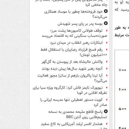
ه (و به
چاه مخفی کرد
زار میلیارد ریال رسید که
خود فروخته‌ها چطور با موساد همکاری
می‌کردند؟
بوسه‌ پدر بر پای پسر شهیدش
ست که به طور
توقف طولانی کامیون‌ها پشت مرز؛
ت مرتبط
صورت‌حساب سنگینی که به اقتصاد می‌رسد
ابتکارات رهبر انقلاب در میدان نبرد
رقم فسخ قرارداد رضاییان با استقلال فقط
۱۰۰میلیون تومان!
واکنش عالیشاه بعد از پیوستن به گل‌گهر
آنچه رهبر شهید سال‌ها پیش دیده بودند
آیا تینا پاکروان بازهم از ساترا مجوز فعالیت
می‌گیرد؟
نیویورک تایمز فاش کرد: کارگروه ویژه سیا برای
تفرقه افکنی در کوبا
کویت دستور تعطیلی تنها مدرسه ایرانی را
صادر کرد
پاسخ قاطع ملیحه محمدی به نسخه
تسلیم‌طلبی روی آنتن BBC
هشدار افسر ارشد آمریکایی به کاخ سفید