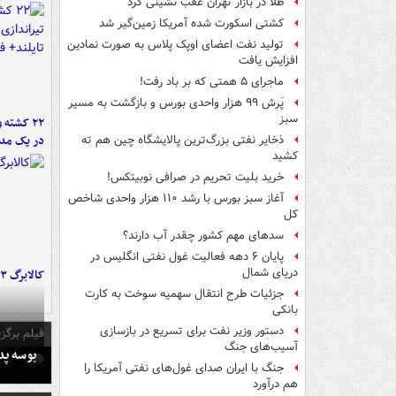
طلا در بازار تهران عقب نشینی کرد
کشتی اسکورت شده آمریکا زمین‌گیر شد
تولید نفت اعضای اوپک پلاس به صورت نمادین
افزایش یافت
ماجرای ۵ همتی که بر باد رفت!
پَرش ۹۹ هزار واحدی بورس و بازگشت به مسیر
سبز
۲۲ کشته 
در یک مدر
ذخایر نفتی بزرگ‌ترین پالایشگاه چین هم ته
کشید
خرید بلیت تحریم در صرافی نوبیتکس!
آغاز سبز بورس با رشد ۱۱۰ هزار واحدی شاخص
کل
سدهای مهم کشور چقدر آب دارند؟
پایان ۶ دهه فعالیت غول نفتی انگلیس در
دریای شمال
کالابرگ ۳ گروه شارژ شد
جزئیات طرح انتقال سهمیه سوخت به کارت
بانکی
دستور وزیر نفت برای تسریع در بازسازی
فیلم برگزی
آسیب‌های جنگ
بوسه‌ پ
جنگ با ایران صدای غول‌های نفتی آمریکا را
هم درآورد