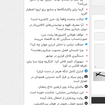
می‌کند؟
گرما برای پالایشگاه‌ها و منابع برق اروپا اضطرار
آفرید
ایالات متحده واقعاً یک «ببر کاغذی» است!
آیا مصرف قهوه و نوشیدنی‌های کافئین‌دار در
دوران بارداری مجاز است؟
توقف طولانی کامیون‌ها پشت مرز؛
صورت‌حساب سنگینی که به اقتصاد می‌رسد
حماقت ترامپ با ذخایر انرژی جهان چه کرد؟
چرا تابستان فصل محبوب میکروب‌هاست؟
دستگیری قاتل فراری در نوشهر
نیویورک تایمز فاش کرد: کارگروه ویژه سیا برای
تفرقه افکنی در کوبا
کنترل کامل تنگه هرمز در دست ایران!
پرچم سیاه بر فراز گنبد حسینی همچنان در
اهتزاز است
ماجرای پیاده روی اربعین حاج رمضان
این دیپلماسی نمایشی، شکست خورده است
روایت پزشکیان از انحلال بانک آینده
شمیم خوش رضوی در هوای بین‌الحرمین