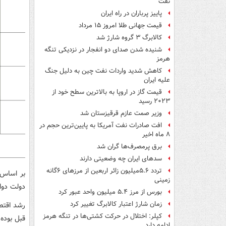
نفت
پاییز پرباران در راه ایران
قیمت جهانی طلا امروز ۱۵ مرداد
کالابرگ ۳ گروه شارژ شد
شنیده شدن صدای دو انفجار در نزدیکی تنگه
هرمز
کاهش شدید واردات نفت چین به دلیل جنگ
علیه ایران
قیمت گاز در اروپا به بالاترین سطح خود از
۲۰۲۳ رسید
وزیر صمت عازم قرقیزستان شد
افت صادرات نفت آمریکا به پایین‌ترین حجم در
۸ ماه اخیر
برق پرمصرف‌ها گران شد
سدهای ایران چه وضعیتی دارند
تردد ۵.۶میلیون زائر اربعین از مرزهای ۶گانه
بر اساس 
زمینی
دولت دوازدهم، یعنی د
بورس از مرز ۵.۴ میلیون واحد عبور کرد
زمان شارژ اعتبار کالابرگ تغییر کرد
کپلر: اختلال در حرکت کشتی‌ها در تنگه هرمز
قبل بوده
ادامه دارد