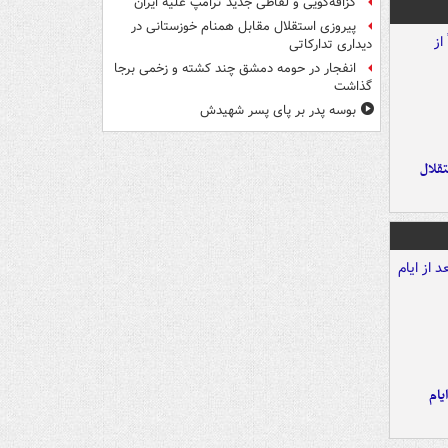
گزافه‌گویی و لفاظی جدید ترامپ علیه ایران
پیروزی استقلال مقابل همنام خوزستانی در
دیداری تدارکاتی
انفجار در حومه دمشق چند کشته و زخمی برجا
گذاشت
بوسه‌ پدر بر پای پسر شهیدش
تقلال
یام