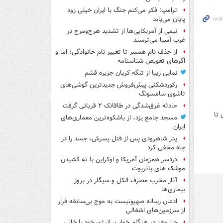
ترامپ: فکر می‌کنم جنگ با ایران خیلی زود
پایان می‌یابد
نیمی از آمریکایی‌ها از تشدید هرج‌ومرج در
غرب آسیا می‌ترسند
از حذف نام همسر تا تغییر نام خانوادگی؛ اما و
اگرهای تعویض شناسنامه
نمایی زیبا از تنگه کریان جزیره قشم
رکوردشکنی پیش‌فروش جدیدترین گوشی‌های
تاشوی سامسونگ
حادثه غرق‌شدگی در طاقانک ۲ قربانی گرفت
 تا
مسجد جامع یزد، از باشکوه‌ترین معماری‌های
ایران
پدر شاهرودی پس از قتل پسرش، جسد را در
چاه مخفی کرد
دردسر همزمان آمریکا و اوکراین با ته کشیدن
موشک های پاتریوت
آثار مخرب مصرف الکل و سیگار در بروز
بیماری‌ها
اذعان رسانه صهیونیست به موج بی‌سابقه فرار
از سرزمین‌های اشغالی
چرا مغز در هنگام خواب، انرژی خود را خالی