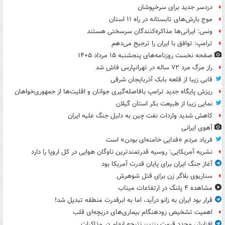
دردسر جدید برای سرخپوشان
موج بارش‌های تابستانه در راه ۱۱ استان
ونس: ایرانی‌ها مذاکره‌کنندگان سرسختی هستند
ترامپ: توافق با ایران را ترجیح می‌دهم
صفحه نخست روزنامه‌های پنجشنبه ۱۵ مرداد ۱۴۰۵
راز مرگ مرد ۷۲ ساله در تهرانپارس فاش شد
قابی زیبا از قلعه بابک آذربایجان شرقی
ریزش پایگاه جدید ترامپ بافاصله‌گیری جوانان و اقلیت‌ها از جمهوری‌خواهان
نمایی زیبا از طبیعت بکر استان گیلان
کاهش شدید واردات نفت چین به دلیل جنگ علیه ایران
آهوی ایرانی
فریاد مردم «فدایی خامنه‌ای بودن» است
نشریه آمریکایی: روسیه قدرتمندترین ناوگان هوایی در کل اروپا را دارد
آغاز جنگ ایران برای پایان قدرت آمریکا بود
سناریوی بلاگر زن برای قتل شوهرش
مشاهده ۴ پلنگ در ارتفاعات میناب
قرار بود ایران به زانو درآید، اما به ابرقدرت منطقه تبدیل شد!
اهمیت تشخیص زودهنگام بیماری‌های دریچه‌ای قلب
افزایش مجدد قیمت بنزین نتیجه ابهام در مذاکرات