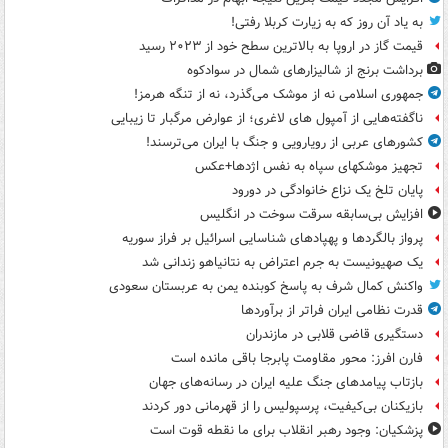
به یاد آن روز که به زیارت کربلا رفتی!
قیمت گاز در اروپا به بالاترین سطح خود از ۲۰۲۳ رسید
برداشت برنج از شالیزارهای شمال در سوادکوه
جمهوری اسلامی نه از موشک می‌گذرد، نه از تنگه هرمز!
ناگفته‌هایی از آمپول های لاغری؛ از عوارض مرگبار تا زیبایی
کشورهای عربی از رویارویی و جنگ با ایران می‌ترسند!
تجهیز موشکهای سپاه به نفس اژدها+عکس
پایان تلخ یک نزاع خانوادگی در دورود
افزایش بی‌سابقه سرقت سوخت در انگلیس
پرواز بالگردها و پهپادهای شناسایی اسرائیل بر فراز سوریه
یک صهیونیست به جرم اعتراض به نتانیاهو زندانی شد
واکنش کمال شرف به پاسخ کوبنده یمن به عربستان سعودی
قدرت نظامی ایران فراتر از برآوردها
دستگیری قاضی قلابی در مازندران
فارن افرز: محور مقاومت پابرجا باقی مانده است
بازتاب پیامدهای جنگ علیه ایران در رسانه‌های جهان
بازیکنان بی‌کیفیت، پرسپولیس را از قهرمانی دور کردند
پزشکیان: وجود رهبر انقلاب برای ما نقطه قوت است