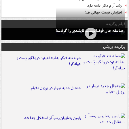
رشد آرام دلار ادامه دارد
افزایش قیمت جهانی طلا
فیلم برگزیده
صاعقه جان فوتبالیست تایلندی را گرفت!
برگزیده ورزشی
حمله تند فیگو به اینفانتینو: دروغگو، پَست‌ و
حیله‌گر!
جنجال جدید نیمار در برزیل +فیلم
رامین رضاییان رسماً از استقلال جدا شد