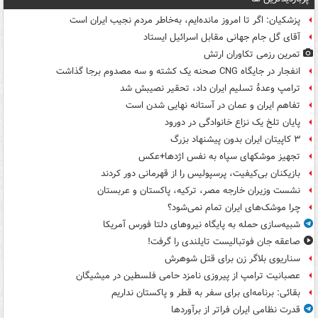
پزشکیان: اگر تا امروز مانده‌ایم، به‌خاطر مردم نجیب ایران است
آقای گل جام جهانی مقابل اسرائیل ایستاد
تمرین رزمی تکاوران ارتش
انفجار در جایگاه CNG صحنه یک کشته و سه مصدوم برجا گذاشت
ترامپ وعدۀ تسلیم ایران داد، تحقیر نصیبش شد
تفاهم ایران و عمان در آستانه نهایی شدن است
پایان تلخ یک نزاع خانوادگی در دورود
۳ کاپیتان ایران بدون پیشنهاد بزرگ
تجهیز موشکهای سپاه به نفس اژدها+عکس
بازیکنان بی‌کیفیت، پرسپولیس را از قهرمانی دور کردند
نشست وزیران خارجه مصر، ترکیه، پاکستان و عربستان
چرا موشک‌های ایران تمام نمی‌شود؟
شبیه‌سازی حمله به پایگاه نیروهای دلتا فورس آمریکا
صاعقه جان فوتبالیست تایلندی را گرفت!
سناریوی بلاگر زن برای قتل شوهرش
عصبانیت ترامپ از پیروزی نامزد حامی فلسطین در میشیگان
بقائی: برنامه‌ای برای سفر به قطر و پاکستان نداریم
قدرت نظامی ایران فراتر از برآوردها