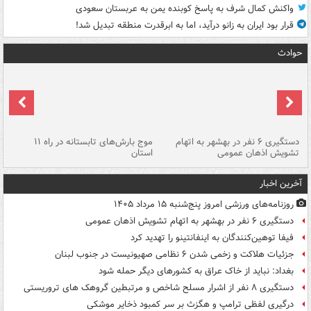
واکنش کمال شرف به پاسخ کوبنده یمن به عربستان سعودی
قرار بود ایران به زانو درآید، اما به ابرقدرت منطقه تبدیل شد!
حوادث
دستگیری ۶ نفر در بهشهر به اتهام
موج بارش‌های تابستانه در راه ۱۱
تشویش اذهان عمومی
استان
فا
آخرین اخبار
روزنامه‌های ورزشی امروز پنج‌شنبه ۱۵ مرداد ۱۴۰۵
دستگیری ۶ نفر در بهشهر به اتهام تشویش اذهان عمومی
فیفا توهین‌کنندگان به اینفانتینو را تهدید کرد
جزئیات هلاکت و زخمی شدن ۶ نظامی صهیونیست در جنوب لبنان
بغداد: نباید از خاک عراق به کشورهای دیگر حمله شود
دستگیری ۸ نفر از اشرار مسلح شاخص و مرتبطین گروهک های تروریستی
درگیری لفظی ترامپ و هگزث بر سر کمبود ذخایر موشکی