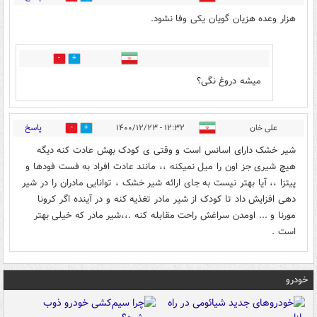
هزار وعده هزیان گویان یکی وفا نشود.
0
0
میشه دروغ نگی؟
پاسخ
علی خان
۱۲:۳۲ - ۱۴۰۰/۱۲/۲۳
0
0
شیر خشک دارای اسانس است و وقتی ی کودک بهش عادت کنه دیگه
هیچ شیری جز اون را میل نمیکنه ،، مانند عادت افراد به فست فودها و
پیتزا ،، آیا بهتر نیست به جای ارائه شیر خشک ، توانایی مادران را در شیر
دهی افزایش داد تا کودک از شیر مادر تغذیه کنه و در آینده اگر کرونا
مورنا و ...‌ اومدن سراغش راحت مقابله کنه .،،شیر مادر که خیلی بهتر
است .
خودرو