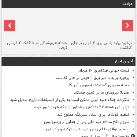
حوادث
برخورد پراید با تیر برق ۲ فوتی بر جای
حادثه غرق‌شدگی در طاقانک ۲ قربانی
پد
گذاشت
گرفت
جس
آخرین اخبار
قیمت جهانی طلا امروز ۱۶ مرداد
برخورد پراید با تیر برق ۲ فوتی بر جای گذاشت
حمله سایبری گسترده به بورس آمریکا
صنعا: نیروهای ما در کمین‌ هستند
تلگراف: جنگ علیه ایران ممکن است به یکی از اشتباهات تاریخ تبدیل شود
کپلر: این هفته ۲۷ نفتکش و شناور از تنگه هرمز عبور کردند
تنظیم قولنامه برای اسناد سبزرنگ ممنوع شد
شروع تلخ مدافع تیم ملی پس از جدایی از پرسپولیس
امضای توافق دفاعی بین عربستان، ترکیه و پاکستان
۱۰ خوشحالی گل زودتر از موعد