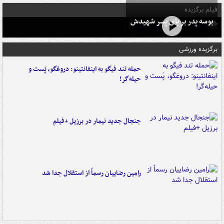
فیلم برگزیده
بوسه‌ پدر بر پای پسر شهیدش
برگزیده ورزشی
حمله تند فیگو به اینفانتینو: دروغگو، پَست‌ و
حیله‌گر!
جنجال جدید نیمار در برزیل +فیلم
رامین رضاییان رسماً از استقلال جدا شد