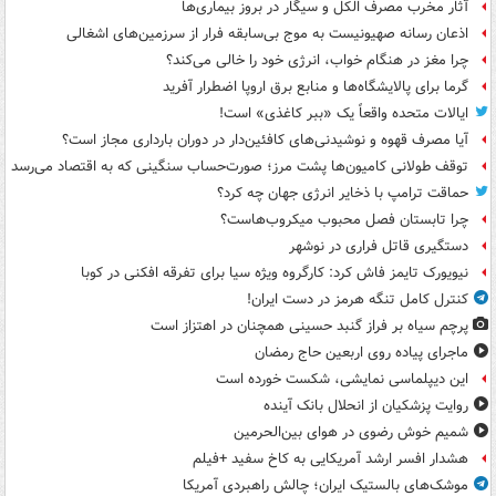
آثار مخرب مصرف الکل و سیگار در بروز بیماری‌ها
اذعان رسانه صهیونیست به موج بی‌سابقه فرار از سرزمین‌های اشغالی
چرا مغز در هنگام خواب، انرژی خود را خالی می‌کند؟
گرما برای پالایشگاه‌ها و منابع برق اروپا اضطرار آفرید
ایالات متحده واقعاً یک «ببر کاغذی» است!
آیا مصرف قهوه و نوشیدنی‌های کافئین‌دار در دوران بارداری مجاز است؟
توقف طولانی کامیون‌ها پشت مرز؛ صورت‌حساب سنگینی که به اقتصاد می‌رسد
حماقت ترامپ با ذخایر انرژی جهان چه کرد؟
چرا تابستان فصل محبوب میکروب‌هاست؟
دستگیری قاتل فراری در نوشهر
نیویورک تایمز فاش کرد: کارگروه ویژه سیا برای تفرقه افکنی در کوبا
کنترل کامل تنگه هرمز در دست ایران!
پرچم سیاه بر فراز گنبد حسینی همچنان در اهتزاز است
ماجرای پیاده روی اربعین حاج رمضان
این دیپلماسی نمایشی، شکست خورده است
روایت پزشکیان از انحلال بانک آینده
شمیم خوش رضوی در هوای بین‌الحرمین
هشدار افسر ارشد آمریکایی به کاخ سفید +فیلم
موشک‌های بالستیک ایران؛ چالش راهبردی آمریکا