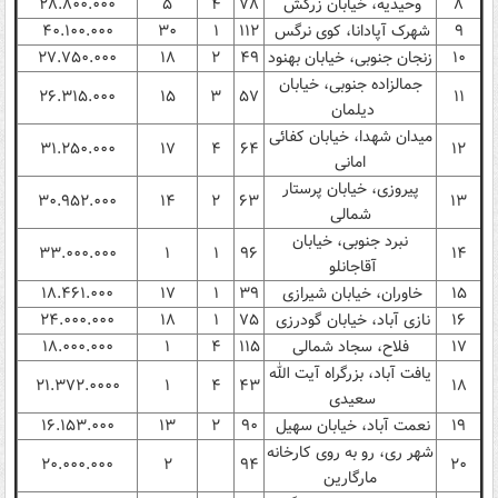
۸
وحیدیه، خیابان زرکش
۷۸
۴
۵
۲۸.۸۰۰.۰۰۰
۹
شهرک آپادانا، کوی نرگس
۱۱۲
۱
۳۰
۴۰.۱۰۰.۰۰۰
۱۰
زنجان جنوبی، خیابان بهنود
۴۹
۲
۱۸
۲۷.۷۵۰.۰۰۰
جمالزاده جنوبی، خیابان
۲۶.۳۱۵.۰۰۰
۱۵
۳
۵۷
۱۱
دیلمان
میدان شهدا، خیابان کفائی
۳۱.۲۵۰.۰۰۰
۱۷
۴
۶۴
۱۲
امانی
پیروزی، خیابان پرستار
۳۰.۹۵۲.۰۰۰
۱۴
۲
۶۳
۱۳
شمالی
نبرد جنوبی، خیابان
۳۳.۰۰۰.۰۰۰
۱
۱
۹۶
۱۴
آقاجانلو
۱۵
خاوران، خیابان شیرازی
۳۹
۱
۱۷
۱۸.۴۶۱.۰۰۰
۱۶
نازی آباد، خیابان گودرزی
۷۵
۱
۱۸
۲۴.۰۰۰.۰۰۰
۱۷
فلاح، سجاد شمالی
۱۱۵
۴
۱
۱۸.۰۰۰.۰۰۰
یافت آباد، بزرگراه آیت الله
۲۱.۳۷۲.۰۰۰۰
۱
۴
۴۳
۱۸
سعیدی
۱۹
نعمت آباد، خیابان سهیل
۹۰
۲
۱۳
۱۶.۱۵۳.۰۰۰
شهر ری، رو به روی کارخانه
۲۰.۰۰۰.۰۰۰
۲
۹۴
۲۰
مارگارین