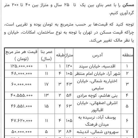
مسکن
را با عمر بنای بین یک تا ۲۵ سال و متراژ بین ۴۰ تا ۲۰۰ متر
گردآوری کنیم.
توجه کنید که قیمت‌ها بر حسب مترمربع به تومان بوده و تقریبی است،
چراکه قیمت مسکن در تهران با توجه به نوع ساختمان، امکانات، خیابان و
یا نظر مالک تغییر می‌کند.
عمر بنا
قیمت هر متر مربع
منطقه
آدرس
متراژ
طبقه
(سال)
(تومان )
۱
اقدسیه، خیابان سپند
۱۲۰
۱
۱
۱۲۵.۰۰۰.۰۰۰
۲
شهر آرا، خیابان امام منتظر
۱۰۵
۴
۱۱
۴۸.۰۰۰.۰۰۰
اختیاریه شمالی، خیابان
۶۰.۰۰۰.۰۰۰
۱۷
۳
۴۳
۳
سلیمی
۴
بنی هاشم، کوچه مرادی
۵۴
۲
۱۳
۴۰.۵۵۵.۰۰۰
اشرفی اصفهانی، خیابان
۴۶.۵۵۱.۰۰۰
۱۵
۴
۶۳
۵
اقبالپور
یوسف آباد، نرسیده به
۴۷.۶۲۰.۰۰۰
۱۱
۴
۱۰۵
۶
میدان فرهنگ
۷
سهرودی شمالی، اندیشه
۸۴
۳
۵
۵۰.۰۰۰.۰۰۰