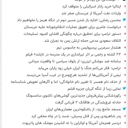
ایتالیا خرید رادار اسرائیلی را متوقف کرد
واردات نفت آمریکا از عربستان صفر شد
محسن رضایی: اجازه باز شدن مسیر دوم در تنگه هرمز را نخواهیم داد
درخواست عامری برای تعویق عملیات انتقام‌جویانه علیه عربستان
دستور ترامپ برای تحقیق درباره چگونگی افشای کمبود تسلیحات
ائتلاف سعودی مدعی حمله ارتش یمن به نجران شد
هشدار سرمربی پرسپولیس به جاسوس تیم
۲۲ کشته و زخمی بر اثر تیراندازی در یک مدرسه در تایلند+ فیلم
سامانه ضد موشکی لیزری؛ از بلوف سیاسی تا واقعیت میدانی
ترامپ: فکر می‌کنم جنگ با ایران خیلی زود پایان می‌یابد
نیمی از آمریکایی‌ها از تشدید هرج‌ومرج در غرب آسیا می‌ترسند
از حذف نام همسر تا تغییر نام خانوادگی؛ اما و اگرهای تعویض شناسنامه
نمایی زیبا از تنگه کریان جزیره قشم
رکوردشکنی پیش‌فروش جدیدترین گوشی‌های تاشوی سامسونگ
حادثه غرق‌شدگی در طاقانک ۲ قربانی گرفت
مسجد جامع یزد، از باشکوه‌ترین معماری‌های ایران
پدر شاهرودی پس از قتل پسرش، جسد را در چاه مخفی کرد
دردسر همزمان آمریکا و اوکراین با ته کشیدن موشک های پاتریوت