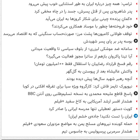
ترامپ: همه چیز درباره ایران به طور استثنایی خوب پیش می‌رود
پدر شاهرودی پس از قتل پسرش، جسد را در چاه مخفی کرد
«کمانِ پرنده» چینی برای شکار کروزها به ایران می‌آید
خود فروخته‌ها چطور با موساد همکاری می‌کردند؟
توقف طولانی کامیون‌ها پشت مرز؛ صورت‌حساب سنگینی که به اقتصاد می‌رسد
بوسه‌ پدر بر پای پسر شهیدش
سامانه ضد موشکی لیزری؛ از بلوف سیاسی تا واقعیت میدانی
آیا تینا پاکروان بازهم از ساترا مجوز فعالیت می‌گیرد؟
رقم فسخ قرارداد رضاییان با استقلال فقط ۱۰۰میلیون تومان!
واکنش عالیشاه بعد از پیوستن به گل‌گهر
آنچه رهبر شهید سال‌ها پیش دیده بودند
نیویورک تایمز فاش کرد: کارگروه ویژه سیا برای تفرقه افکنی در کوبا
پاسخ قاطع ملیحه محمدی به نسخه تسلیم‌طلبی روی آنتن BBC
هشدار افسر ارشد آمریکایی به کاخ سفید +فیلم
کویت دستور تعطیلی تنها مدرسه ایرانی را صادر کرد
ایران را تست نکنید! جاده‌ی خشم ایران!
حمله کوبنده نیروهای مسلح یمن به مواضع مزدوران سعودی +فیلم
هشدار سرمربی پرسپولیس به جاسوس تیم