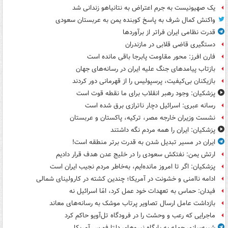
یک صهیونیست به جرم اعتراض به نتانیاهو زندانی شد
واکنش کمال شرف به پاسخ کوبنده یمن به عربستان سعودی
قدرت نظامی ایران فراتر از برآوردها
دستگیری قاضی قلابی در مازندران
فارن افرز: محور مقاومت پابرجا باقی مانده است
بازتاب پیامدهای جنگ علیه ایران در رسانه‌های جهان
بازیکنان بی‌کیفیت، پرسپولیس را از قهرمانی دور کردند
پزشکیان: وجود رهبر انقلاب برای ما نقطه قوت است
رسانه عبری: اسرائیل دچار ناترازی برق شده است
نشست وزیران خارجه مصر، ترکیه، پاکستان و عربستان
پزشکیان: ایران را همه مردم نگه داشتند
ایران در مسیر تبدیل شدن به قدرت برتر منطقه است!
ارتش یمن: نفتکش سعودی را در خلیج عدن هدف قرار دادیم
پزشکیان: اگر تا امروز مانده‌ایم، به‌خاطر مردم نجیب ایران است
ادامه ناامنی و خشونت در آمریکا؛ چندین کشته در کارولینای شمالی
فیدان: حماس به تعهدات خود عمل کرد، امّا اسرائیل نه
بازداشت عامل ارسال تصاویر پرتاب موشک به رسانه‌های معاند
ماجرایی که رعب و وحشت را در فرودگاه تل‌آویو حاکم کرد
شبیه‌سازی حمله به پایگاه نیروهای دلتا فورس آمریکا