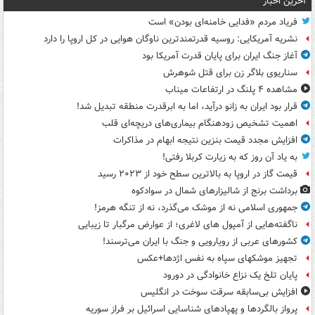
آخرین اخبار
فریاد مردم «فدایی خامنه‌ای بودن» است
نشریه آمریکایی: روسیه قدرتمندترین ناوگان هوایی در کل اروپا را دارد
آغاز جنگ ایران برای پایان قدرت آمریکا بود
سناریوی بلاگر زن برای قتل شوهرش
مشاهده ۴ پلنگ در ارتفاعات میناب
قرار بود ایران به زانو درآید، اما به ابرقدرت منطقه تبدیل شد!
اهمیت تشخیص زودهنگام بیماری‌های دریچه‌ای قلب
افزایش مجدد قیمت بنزین نتیجه ابهام در مذاکرات
به یاد آن روز که به زیارت کربلا رفتی!
قیمت گاز در اروپا به بالاترین سطح خود از ۲۰۲۳ رسید
برداشت برنج از شالیزارهای شمال در سوادکوه
جمهوری اسلامی نه از موشک می‌گذرد، نه از تنگه هرمز!
ناگفته‌هایی از آمپول های لاغری؛ از عوارض مرگبار تا زیبایی
کشورهای عربی از رویارویی و جنگ با ایران می‌ترسند!
تجهیز موشکهای سپاه به نفس اژدها+عکس
پایان تلخ یک نزاع خانوادگی در دورود
افزایش بی‌سابقه سرقت سوخت در انگلیس
پرواز بالگردها و پهپادهای شناسایی اسرائیل بر فراز سوریه