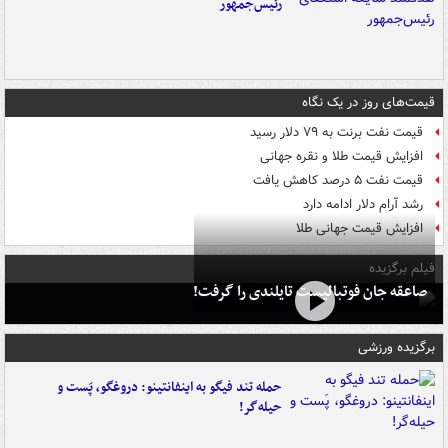
رئیس‌جمهور
قیمت‌های روز در یک نگاه
قیمت نفت برنت به ۷۹ دلار رسید
افزایش قیمت طلا و نقره جهانی
قیمت نفت ۵ درصد کاهش یافت
رشد آرام دلار ادامه دارد
افزایش قیمت جهانی طلا
فیلم برگزیده
صاعقه جان فوتبالیست تایلندی را گرفت!
برگزیده ورزشی
حمله تند فیگو به اینفانتینو: دروغگو، پَست‌ و
حیله‌گر!