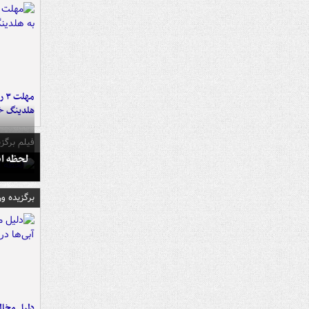
مه
هلدینگ خ
فیلم برگزی
لحظه انفجار جایگاه
برگزیده و