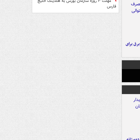
مهلت ۳ روزه سازمان بورس به هلدینگ خلیج
فارس
 برق برای
 دوستانه