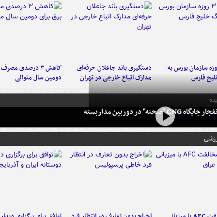
لت ۳ روزه سازمان بورس به
دستگیری باند جاعلان حرفه‌ای
کاهش ۳ درصدی مصرف
لیج فارس
مدارک اتباع خارجی در تهران
دومین سال متوالی
ده
 CNG "صحنه" در دوربین مداربسته
رزشی
دلیل مخالفت AFC با میزبانی
اخراج بدون تعارف در انتظار فرد
توافق برای برگزاری دیدار