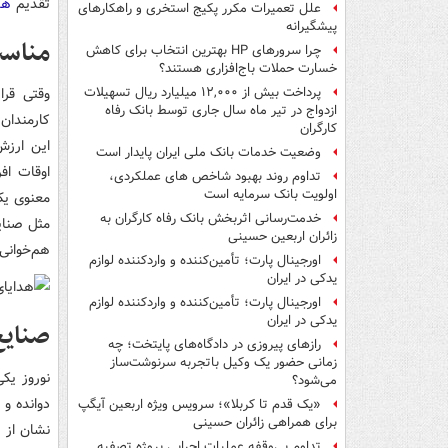
تقدیم
هد
علل تعمیرات مکرر پکیج استخری و راهکارهای
پیشگیرانه
مناسب
چرا سرورهای HP بهترین انتخاب برای کاهش
خسارت حملات باج‌افزاری هستند؟
وقتی قرا
پرداخت بیش از ۱۲,۰۰۰ میلیارد ریال تسهیلات
ازدواج در تیر ماه سال جاری توسط بانک رفاه
کارمندان
کارگران
این ارزش
وضعیت خدمات بانک ملی ایران پایدار است
اوقات اف
تداوم روند بهبود شاخص های عملکردی،
اولویت بانک سرمایه است
معنوی یک
خدمت‌رسانی اثربخش بانک رفاه کارگران به
مثل صنای
زائران اربعین حسینی
هم‌خوانی 
اورجینال پارت؛ تأمین‌کننده و واردکننده لوازم
یدکی در ایران
اورجینال پارت؛ تأمین‌کننده و واردکننده لوازم
یدکی در ایران
صنایع
رازهای پیروزی در دادگاه‌های پایتخت؛ چه
زمانی حضور یک وکیل باتجربه سرنوشت‌ساز
نوروز یکی
می‌شود؟
دوانده و
«یک قدم تا کربلا»؛ سرویس ویژه اربعین آیگپ
برای همراهی زائران حسینی
نشان از 
تداوم بی‌وقفه عملیات اجرایی پروژه تصفیه