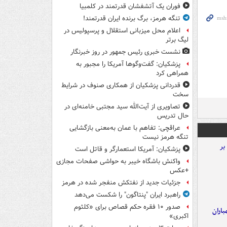
فوران یک آتشفشان قدرتمند در کلمبیا
تنگه هرمز، برگ برنده ایران قدرتمند!
اعلام محل میزبانی استقلال و پرسپولیس در
لیگ برتر
نشست خبری رئیس جمهور در روز خبرنگار
پزشکیان: گفت‌وگوها آمریکا را مجبور به
همراهی کرد
قدردانی پزشکیان از همکاری صنوف در شرایط
سخت
تصاویری از آیت‌الله سید مجتبی خامنه‌ای در
حال تدریس
عراقچی: تفاهم با عمان به‌معنی بازگشایی
تنگه هرمز نیست
پزشکیان: آمریکا استعمارگر و قاتل است
واکنش باشگاه خیبر به حواشی صفحات مجازی
+عکس
جزئیات جدید از نفتکش منفجر شده در هرمز
راهبرد ایران "پنتاگون" را شکست می‌دهد
صدور ۱۰ فقره حکم قصاص برای «کلثوم
اران
اکبری»