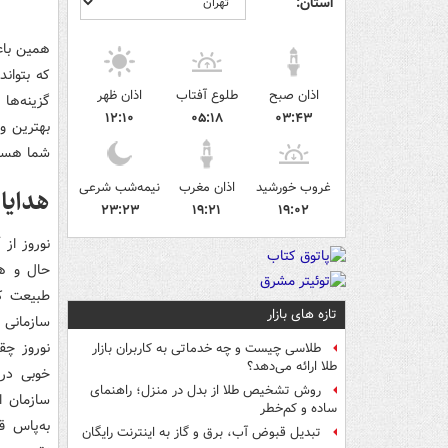
استان:
همین باعث
که بتوان
اذان صبح
طلوع آفتاب
اذان ظهر
گزینه‌ها
۱۲:۱۰
۰۵:۱۸
۰۳:۴۳
بهترین و 
شما هست
غروب خورشید
اذان مغرب
نیمه‌شب شرعی
هدایا
۲۳:۲۳
۱۹:۲۱
۱۹:۰۲
نوروز از
حال و هو
طبیعت که
تازه های بازار
سازمانی 
نوروز چق
طلاسی چیست و چه خدماتی به کاربران بازار
طلا ارائه می‌دهد؟
خوبی در
روش تشخیص طلا از بدل در منزل؛ راهنمای
سازمان ای
ساده و کم‌خطر
به‌پاس ق
تبدیل قبوض آب، برق و گاز به اینترنت رایگان