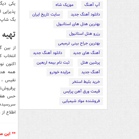
یکی دیگر
آپ آهنگ
موزیک شاه
پذیرایی 
دانلود آهنگ جدید
سایت تاریخ ایران
بگ شاپ، 
بهترین هتل های استانبول
تهیه 
رزرو هتل استانبول
بهترین جراح بینی ترمیمی
از بین گ
آهنگ های جدید
دانلود آهنگ جدید
انتخاب ک
پرشین هتل
ثبت نام بیمه اربعین
اکنون نو
همه هدای
آهنگ جدید
مزایده خودرو
نفیس ، س
خرید بلیط استخر
پرفروش‌ت
قیمت ورق آهن پرایس
حس هفتم 
فروشنده مواد شیمیایی
سررسیدها
اطلاع از 
** این م