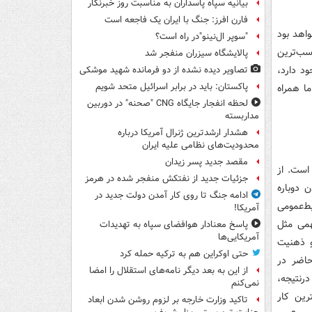
بیانیه سپاه پاسداران به مناسبت روز خبرنگار
فارن افرز: جنگ با ایران یک فاجعه است
واهد بود
"سوپر ال‌نینو"در راه است؟
سب‌ترین
پالایشگاه سیزران منفجر شد
د دارد،
تصاویر دیده‌ نشده از دو فرمانده شهید موشکی
پاکستان: باید در برابر اسرائیل متحد شویم
ما همراه
لحظه انفجار جایگاه CNG "صحنه" در دوربین
مداربسته
هشدار ارشدترین ژنرال آمریکا درباره
محدودیت‌های نظامی علیه ایران
مقصد جدید پسر زیدان
است. از
جزئیات جدید از نفتکش منفجر شده در هرمز
 دوباره
ادامه جنگ تا روی کار آمدن دولت جدید در
ط‌عمومی
آمریکا!
همی مثل
پاسخ معنادار هوافضای سپاه به تهدیدات
آمریکایی‌ها
و ذهنیت
حتی اوکراین هم به ترکیه حمله کرد
اضر در
از این به بعد دیگر نامه‌های استقلال را امضا
درنتیجه،
نمی‌کنم
رین کار
تاکید وزارت خارجه بر لزوم روشن شدن ابعاد