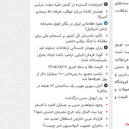
 ست‌های
اعتراضات گسترده در آلمان علیه دولت مرتس
 شکلات،
هشدار کانادا درباره عواقب تعرفه ۵۰ درصدی
آمریکا
نفوذ اطلاعاتی ایران در یگان فوق محرمانه
ارتش اسرائیل!
تأکید دادستان کل کشور بر انسجام ملی برای
مقابله با جنگ روانی دشمن
ب نوروز
باران مهمان تابستانی ارتفاعات دماوند شد
ثبت است
کوبا: فرمان اجرایی ترامپ باعث ایجاد بحران
ی‌توانید
بشردوستانه شده
یع دستی
قیمت طلا و سکه امروز ۱۴۰۵/۰۵/۱۷
‌ترین و
ترامپ مجبور به پس‌دادن ۱۰۰ میلیارد دلار از
پول تعرفه‌ها شد
فروشگاه
آتش سوزی مهیب یک ساختمان ۱۲ طبقه در
صولات و
جاکارتا
 قیمت و
پدر لیونل مسی درگذشت
وجود شواهدی مبنی بر بمباران لامرد با فسفر
چرا بیت المال باید خرج مجرمان امنیتی شود؟
قرارداد مربی خارجی استقلال تمدید شد
ست
ماجرای تصویب کنوانسیون خزر چیست؟