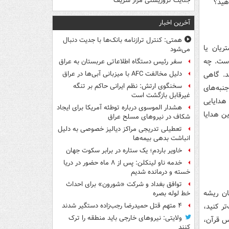
جنایت تروریستی مزار شریف
هید؟
آخرین اخبار
همتی: کنترل ترازنامه بانک‌ها با جدیت دنبال
ریان یا
می‌شود
است. چه
سفر رئیس دستگاه اطلاعاتی عربستان به عراق
د. گاهی
دلیل مخالفت AFC با میزبانی آبی‌ها در عراق
سخنگوی ارتش: نظم ایرانی حاکم بر تنگه
نبه‌های
غیرقابل بازگشت است
هدایایی
هشدار الموسوی درباره توطئه آمریکا برای ایجاد
ن هدایا
شکاف در نیروهای مسلح عراق
تعطیلی تدریجی مراکز دیالیز خصوصی به دلیل
انباشت بدهی بیمه‌ها
خاویر باردم؛ یک ستاره در برابر سکوت جهان
خدمه ناو لینکلن: پس از ۸ ماه حضور در دریا
خسته و درمانده‌ شدیم
توافق بغداد و شرکت «شورون» برای احداث
یان ریشه
خط لوله بصره
ر کنید،
۴ متهم قتل حمیدرضا رجب‌زاده دستگیر شدند
ولایتی: نیروهای خارجی باید منطقه را ترک
س قرآن،
کنند