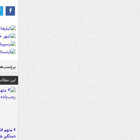
برچسب‌ها
این مطالب
۴ متهم ق
دستگیر ش