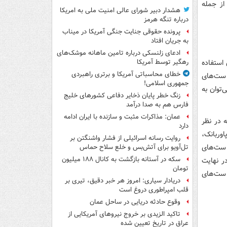
از جمله
هشدار دبیر شورای عالی امنیت ملی به امریکا
درباره تنگه هرمز
پرونده حقوقی جنایت جنگی آمریکا در میناب
به جریان افتاد
ادعای زلنسکی درباره تامین ماهانه موشک‌های
 استفاده
رهگیر توسط آمریکا
خطای محاسباتی آمریکا و برتری راهبردی
 ست‌های
جمهوری اسلامی!
توان به
زنگ خطر پایان ذخایر دفاعی کشورهای خلیج
فارس هم به صدا درآمد
عمان: مذاکرات مثبت و سازنده با ایران ادامه
 در نظر
دارد
وربانک،
روایت رسانه اسرائیلی از فشار واشنگتن بر
 ست‌های
تل‌آویو برای آتش‌بس و خلع سلاح حماس
سکه در آستانه بازگشت به کانال ۱۸۸ میلیون
ر نهایت
تومان
 ست‌های
دریادار سیاری: امروز هر خبر دقیق، تیری بر
قلب امپراطوری دروغ است
وقوع حادثه دریایی در ساحل عمان
تاکید الزیدی بر خروج نیروهای آمریکایی از
عراق در تاریخ تعیین شده