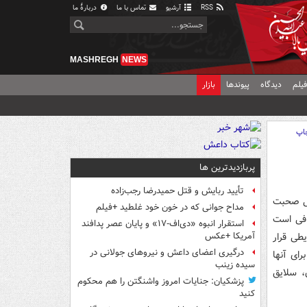
RSS
آرشیو
تماس با ما
دربارهٔ ما
MASHREGH
NEWS
یلم
دیدگاه
پیوندها
بازار
اپ
پربازدیدترین ها
تأیید ربایش و قتل حمیدرضا رجب‌زاده
تی صحبت
مداح جوانی که در خون خود غلطید +فیلم
افی است
استقرار انبوه «دی‌اف‑۱۷» و پایان عصر پدافند
یطی قرار
آمریکا +عکس
درگیری اعضای داعش و نیروهای جولانی در
ای آنها
سیده زینب
، سلایق
پزشکیان: جنایات امروز واشنگتن را هم محکوم
کنید