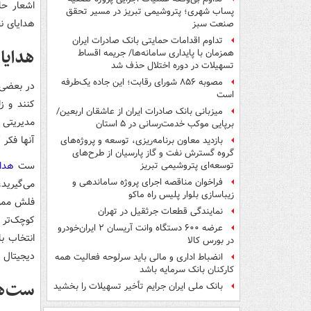
اشعار حا
پساب شهری؛ پتروشیمی تبریز در مسیر تحقق
هدایای ن
صنعت سبز
تداوم اقدامات حمایتی بانک صادرات ایران
هدایا
همزمان با پایداری سامانه‌ها/ جریمه اقساط
تسهیلات در دوره اختلال حذف شد
مصوبه ۸۵۶ شورای رقابت؛ این جاده یک‌طرفه
در بعضی م
است
کنند و ز
میزبانی بانک صادرات ایران از عاشقان اربعین/
مدیریتی 
برپایی موکب خدمت‌رسانی در ۵ استان
آنها فکر ک
بازدید معاون برنامه‌ریزی، توسعه و پروژه‌های
گروه گسترش نفت و گاز پارسیان از طرح‌های
ست‌
هدای
توسعه‌ای پتروشیمی تبریز
فراخوان مناقصه اجرای پروژه ساماندهی و
می‌گیرید
زیباسازی بلوار پلیس راه ماکو
فلش ممور
نمایندگی قطعات جرثقیل در تهران
کوچک‌تر 
عرضه ۶۰۰ دستگاه وانت آریسان ۲ ایران‌خودرو
انتخاب ب
در بورس کالا
دیجیتال ش
انضباط اداری و مالی باید سرلوحه فعالیت همه
کارکنان بانک سرمایه باشد
ست‌ها
بانک ملی ایران جرایم تأخیر تسهیلات را بخشید