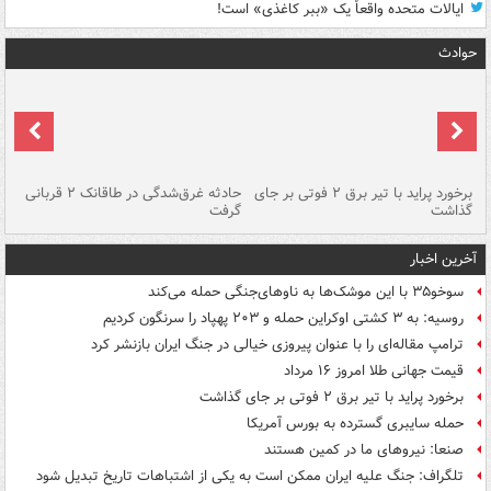
ایالات متحده واقعاً یک «ببر کاغذی» است!
حوادث
برخورد پراید با تیر برق ۲ فوتی بر جای
حادثه غرق‌شدگی در طاقانک ۲ قربانی
پد
گذاشت
گرفت
جس
آخرین اخبار
سوخو۳۵ با این موشک‌ها به ناوهای‌جنگی حمله می‌کند
روسیه: به ۳ کشتی اوکراین حمله و ۲۰۳ پهپاد را سرنگون کردیم
ترامپ مقاله‌ای را با عنوان پیروزی خیالی در جنگ ایران بازنشر کرد
قیمت جهانی طلا امروز ۱۶ مرداد
برخورد پراید با تیر برق ۲ فوتی بر جای گذاشت
حمله سایبری گسترده به بورس آمریکا
صنعا: نیروهای ما در کمین‌ هستند
تلگراف: جنگ علیه ایران ممکن است به یکی از اشتباهات تاریخ تبدیل شود