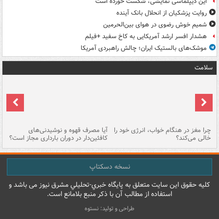
این دیپلماسی نمایشی، شکست خورده است
روایت پزشکیان از انحلال بانک آینده
شمیم خوش رضوی در هوای بین‌الحرمین
هشدار افسر ارشد آمریکایی به کاخ سفید +فیلم
موشک‌های بالستیک ایران؛ چالش راهبردی آمریکا
سلامت
ت
چرا مغز در هنگام خواب، انرژی خود را
آیا مصرف قهوه و نوشیدنی‌های
چر
خالی می‌کند؟
کافئین‌دار در دوران بارداری مجاز است؟
می
نسخه دسکتاپ
کليه حقوق اين سايت متعلق به پایگاه خبري-تحليلي مشرق نيوز می باشد و
استفاده از مطالب آن با ذکر منبع بلامانع است.
طراحی و تولید: نستوه