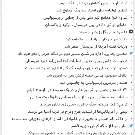
ثبت تاریخی‌ترین کاهش تردد در تنگه هرمز
تنظیم قولنامه برای اسناد سبزرنگ ممنوع شد
شروع تلخ مدافع تیم ملی پس از جدایی از پرسپولیس
امضای توافق دفاعی بین عربستان، ترکیه و پاکستان
۱۰ خوشحالی گل زودتر از موعد
ایتالیا خرید رادار اسرائیلی را متوقف کرد
واردات نفت آمریکا از عربستان صفر شد
محسن رضایی: اجازه باز شدن مسیر دوم در تنگه هرمز را نخواهیم داد
درخواست عامری برای تعویق عملیات انتقام‌جویانه علیه عربستان
دستور ترامپ برای تحقیق درباره چگونگی افشای کمبود تسلیحات
ائتلاف سعودی مدعی حمله ارتش یمن به نجران شد
هشدار سرمربی پرسپولیس به جاسوس تیم
۲۲ کشته و زخمی بر اثر تیراندازی در یک مدرسه در تایلند+ فیلم
سامانه ضد موشکی لیزری؛ از بلوف سیاسی تا واقعیت میدانی
ترامپ: فکر می‌کنم جنگ با ایران خیلی زود پایان می‌یابد
نیمی از آمریکایی‌ها از تشدید هرج‌ومرج در غرب آسیا می‌ترسند
از حذف نام همسر تا تغییر نام خانوادگی؛ اما و اگرهای تعویض شناسنامه
نمایی زیبا از تنگه کریان جزیره قشم
رکوردشکنی پیش‌فروش جدیدترین گوشی‌های تاشوی سامسونگ