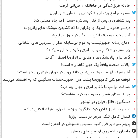
حادثه غرق‌شدگی در طاقانک ۲ قربانی گرفت
مسجد جامع یزد، از باشکوه‌ترین معماری‌های ایران
پدر شاهرودی پس از قتل پسرش، جسد را در چاه مخفی کرد
دردسر همزمان آمریکا و اوکراین با ته کشیدن موشک های پاتریوت
آثار مخرب مصرف الکل و سیگار در بروز بیماری‌ها
اذعان رسانه صهیونیست به موج بی‌سابقه فرار از سرزمین‌های اشغالی
چرا مغز در هنگام خواب، انرژی خود را خالی می‌کند؟
گرما برای پالایشگاه‌ها و منابع برق اروپا اضطرار آفرید
ایالات متحده واقعاً یک «ببر کاغذی» است!
آیا مصرف قهوه و نوشیدنی‌های کافئین‌دار در دوران بارداری مجاز است؟
توقف طولانی کامیون‌ها پشت مرز؛ صورت‌حساب سنگینی که به اقتصاد می‌رسد
حماقت ترامپ با ذخایر انرژی جهان چه کرد؟
چرا تابستان فصل محبوب میکروب‌هاست؟
دستگیری قاتل فراری در نوشهر
نیویورک تایمز فاش کرد: کارگروه ویژه سیا برای تفرقه افکنی در کوبا
کنترل کامل تنگه هرمز در دست ایران!
پرچم سیاه بر فراز گنبد حسینی همچنان در اهتزاز است
ماجرای پیاده روی اربعین حاج رمضان