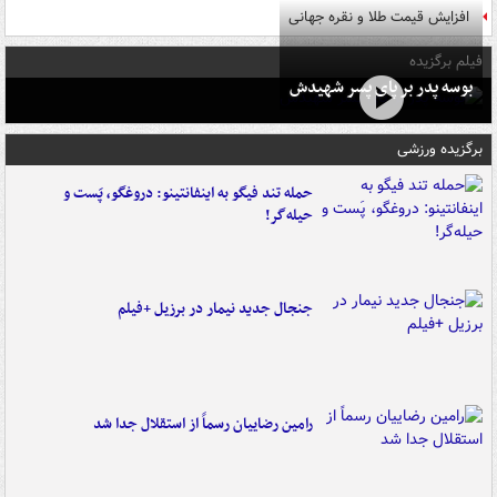
افزایش قیمت طلا و نقره جهانی
فیلم برگزیده
بوسه‌ پدر بر پای پسر شهیدش
برگزیده ورزشی
حمله تند فیگو به اینفانتینو: دروغگو، پَست‌ و
حیله‌گر!
جنجال جدید نیمار در برزیل +فیلم
رامین رضاییان رسماً از استقلال جدا شد