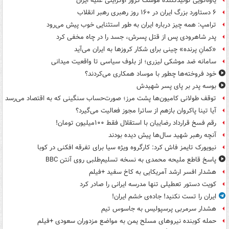
یاوه‌گویی تولیدکننده موشک کروز اوکراینی علیه ایران
۶ دستاورد بزرگ ایران در ۱۶۰ روز رهبری رهبر انقلاب
ترامپ: همه چیز درباره ایران به طور استثنایی خوب پیش می‌رود
پدر شاهرودی پس از قتل پسرش، جسد را در چاه مخفی کرد
«کمانِ پرنده» چینی برای شکار کروزها به ایران می‌آید
سامانه ضد موشکی لیزری؛ از بلوف سیاسی تا واقعیت میدانی
خود فروخته‌ها چطور با موساد همکاری می‌کردند؟
بوسه‌ پدر بر پای پسر شهیدش
توقف طولانی کامیون‌ها پشت مرز؛ صورت‌حساب سنگینی که به اقتصاد می‌رسد
آیا تینا پاکروان بازهم از ساترا مجوز فعالیت می‌گیرد؟
رقم فسخ قرارداد رضاییان با استقلال فقط ۱۰۰میلیون تومان!
آنچه رهبر شهید سال‌ها پیش دیده بودند
نیویورک تایمز فاش کرد: کارگروه ویژه سیا برای تفرقه افکنی در کوبا
پاسخ قاطع ملیحه محمدی به نسخه تسلیم‌طلبی روی آنتن BBC
هشدار افسر ارشد آمریکایی به کاخ سفید +فیلم
کویت دستور تعطیلی تنها مدرسه ایرانی را صادر کرد
ایران را تست نکنید! جاده‌ی خشم ایران!
هشدار سرمربی پرسپولیس به جاسوس تیم
حمله کوبنده نیروهای مسلح یمن به مواضع مزدوران سعودی +فیلم