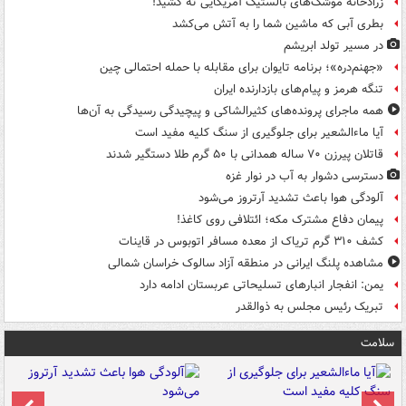
زرادخانه موشک‌های بالستیک آمریکایی ته کشید!
بطری آبی که ماشین شما را به آتش می‌کشد
در مسیر تولد ابریشم
«جهنم‌دره»؛ برنامه تایوان برای مقابله با حمله احتمالی چین
تنگه هرمز و پیام‌های بازدارنده ایران
همه ماجرای پرونده‌های کثیرالشاکی و پیچیدگی رسیدگی به آن‌ها
آیا ماءالشعیر برای جلوگیری از سنگ کلیه مفید است
قاتلان پیرزن ۷۰ ساله همدانی با ۵۰ گرم طلا دستگیر شدند
دسترسی دشوار به آب در نوار غزه
آلودگی هوا باعث تشدید آرتروز می‌شود
پیمان دفاع مشترک مکه؛ ائتلافی روی کاغذ!
کشف ۳۱۰ گرم تریاک از معده مسافر اتوبوس در قاینات
مشاهده پلنگ ایرانی در منطقه آزاد سالوک خراسان شمالی
یمن: انفجار انبارهای تسلیحاتی عربستان ادامه دارد
تبریک رئیس مجلس به ذوالقدر
سلامت