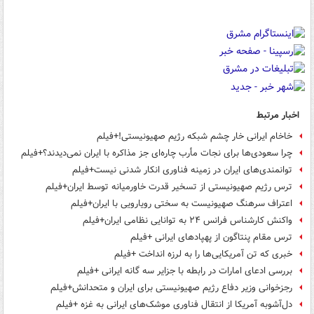
اخبار مرتبط
خاخام ایرانی خار چشم شبکه رژیم صهیونیستی!+فیلم
چرا سعودی‌ها برای نجات مأرب چاره‌ای جز مذاکره با ایران نمی‌دیدند؟+فیلم
توانمندی‌های ایران در زمینه فناوری انکار شدنی نیست+فیلم
ترس رژیم صهیونیستی از تسخیر قدرت خاورمیانه توسط ایران+فیلم
اعتراف سرهنگ صهیونیست به سختی رویارویی با ایران+فیلم
واکنش کارشناس فرانس ۲۴ به توانایی نظامی ایران+فیلم
ترس مقام پنتاگون از پهپادهای ایرانی +فیلم
خبری که تن آمریکایی‌ها را به لرزه انداخت +فیلم
بررسی ادعای امارات در رابطه با جزایر سه گانه ایرانی +فیلم
رجزخوانی وزیر دفاع رژیم صهیونیستی برای ایران و متحدانش+فیلم
دل‌آشوبه آمریکا از انتقال فناوری موشک‌های ایرانی به غزه +فیلم