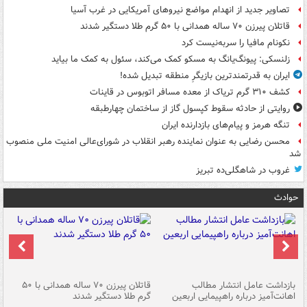
تصاویر جدید از انهدام مواضع نیروهای آمریکایی در غرب آسیا
قاتلان پیرزن ۷۰ ساله همدانی با ۵۰ گرم طلا دستگیر شدند
نکونام مافیا را سربه‌نیست کرد
زلنسکی: پیونگ‌یانگ به مسکو کمک می‌کند، سئول به کمک ما بیاید
ایران به قدرتمندترین بازیگرِ منطقه تبدیل شده!
کشف ۳۱۰ گرم تریاک از معده مسافر اتوبوس در قاینات
روایتی از حادثه سقوط کپسول گاز از ساختمان چهارطبقه
تنگه هرمز و پیام‌های بازدارنده ایران
محسن رضایی به عنوان نماینده رهبر انقلاب در شورای‌عالی امنیت ملی منصوب
شد
غروب در شاهگلی‌ده تبریز
حوادث
ک
بازداشت عامل انتشار مطالب
قاتلان پیرزن ۷۰ ساله همدانی با ۵۰
اهانت‌آمیز درباره راهپیمایی اربعین
گرم طلا دستگیر شدند
ات