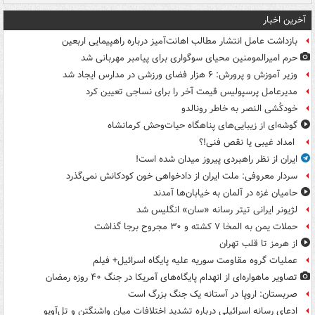
آخرین اخبار
بازداشت عامل انتشار مطالب اهانت‌آمیز درباره راهپیمایی اربعین
حرم امیرالمومنین محیای سوگواری برای پیامبر مهربانی شد
وزیر آموزش و پرورش: ۶ هزار فضای ورزشی در مدارس ایجاد شد
مدیرعامل پرسپولیس قیمت آخر را برای نساجی تعیین کرد
خودکُشی النصر به خاطر رونالدو
گوشه‌ای از زیبایی‌های پناهگاه‌ حیات‌وحش کرمانشاه
امداد غیبی یا نقص فنی!؟
ایران از نظر راهبردی پیروز میدان شده است!
سردار معروفی: ملت ایران از دادخواهی خون کودکانش نمی‌گذرد
حامیان غزه در آلمان به خیابان‌ها آمدند
لژیونر ایرانی تیتر رسانه «سان» انگلیس شد
حملات یمن به المخا ۷ کشته و ۳۰ مجروح برجا گذاشت
از هرمز تا قلب تهران
عملیات گروه مقاومت سوریه علیه پایگاه اسرائیل+ فیلم
تصاویر ماهواره‌ای از انهدام پایگاه‌های آمریکا در جنگ ۴۰ روزه رمضان
صربستان: اروپا در آستانه یک جنگ بزرگ است
ادعای رسانه اسرائیلی درباره تشدید اختلافات میان واشنگتن و تل‌آویو