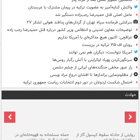
واکنش کنایه‌آمیز به عضویت ترکیه در پیمان مشترک با عربستان
عامل اصلی قتل حمیدرضا رجب‌زاده دستگیر شد
سرکشی فرمانده سپاه تهران از گردان‌های پدافند هوایی لشکر ۲۷
توضیحات معاون امنیتی و انتظامی وزیر کشور درباره قتل حمیدرضا رجب زاده
عراقچی: اکنون هیچ مذاکره‌ای با آمریکا نداریم
رویای اف-۳۵ ترکیه در بن‌بست
آمریکا نتوانست؛ دیگران هم نمی توانند
سرنگون‌کردن پهپاد اوکراینی با آتش رگبار روس‌ها
راز عبور مخفی جنگنده‌های ایرانی از چشم دشمن
از مظلوم‌نمایی براندازها تا افشای دروغ مراد ویسی
احتمال شکست اردوغان در دور دوم انتخابات ریاست جمهوری ترکیه
حوادث
روایتی از حادثه سقوط کپسول گاز از
حمله مسلحانه به قهوه‌خانه‌ای در
عا
ساختمان چهارطبقه
زاهدان؛ ۲ نفر جان باختند
دس