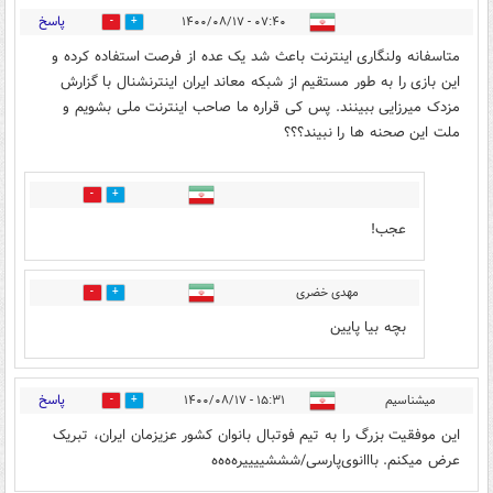
پاسخ
۰۷:۴۰ - ۱۴۰۰/۰۸/۱۷
2
4
متاسفانه ولنگاری اینترنت باعث شد یک عده از فرصت استفاده کرده و
این بازی را به طور مستقیم از شبکه معاند ایران اینترنشنال با گزارش
مزدک میرزایی ببینند. پس کی قراره ما صاحب اینترنت ملی بشویم و
ملت این صحنه ها را نبیند؟؟؟
0
2
عجب!
مهدی خضری
0
4
بچه بیا پایین
پاسخ
میشناسیم
۱۵:۳۱ - ۱۴۰۰/۰۸/۱۷
0
1
این موفقیت بزرگ را به تیم فوتبال بانوان کشور عزیزمان ایران، تبریک
عرض میکنم. بااانوی‌پارسی/شششییییره‌ه‌ه‌ه