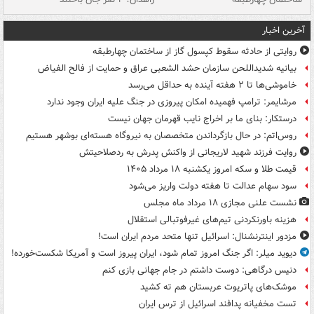
آخرین اخبار
روایتی از حادثه سقوط کپسول گاز از ساختمان چهارطبقه
بیانیه شدیداللحن سازمان حشد الشعبی عراق و حمایت از فالح الفیاض
خاموشی‌ها تا ۲ هفته آینده به حداقل می‌رسد
مرشایمر: ترامپ فهمیده امکان پیروزی در جنگ علیه ایران وجود ندارد
درستکار: بنای ما بر اخراج نایب قهرمان جهان نیست
روس‌اتم: در حال بازگرداندن متخصصان به نیروگاه هسته‌ای بوشهر هستیم
روایت فرزند شهید لاریجانی از واکنش پدرش به ردصلاحیتش
قیمت طلا و سکه امروز یکشنبه ۱۸ مرداد ۱۴۰۵
سود سهام عدالت تا هفته دولت واریز می‌شود
نشست علنی مجازی ۱۸ مرداد ماه مجلس
هزینه باورنکردنی تیم‌های غیرفوتبالی استقلال
مزدور اینترنشنال: اسرائیل تنها متحد مردم ایران است!
دیوید میلر: اگر جنگ امروز تمام شود، ایران پیروز است و آمریکا شکست‌خورده!
دنیس درگاهی: دوست داشتم در جام جهانی بازی کنم
موشک‌های پاتریوت عربستان هم ته‌ کشید
تست مخفیانه پدافند اسرائیل از ترس ایران