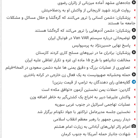
جاده‌های مشهد آماده میزبانی از زائران رضوی
روایت فرزند شهید لاریجانی از واکنش او به ردصلاحیتش
پزشکیان: دشمن کسانی را ترور می‌کنند که گره‌گشا و حلال مسائل و مشکلات
جامعه ما هستند
پزشکیان: دشمن آدم‌هایی را ترور می‌کند که گره‌گشا هستند
توضیحاتی درباره سیستم Van VAR در فوتبال ایران
پاسخ نهایی حسین‌نژاد به پرسپولیس
پزشکیان: برادران ما در نیروهای مسلح کاری کردند کارستان
مخالفت نتانیاهو با طرح ۱۵ ماده ای غزه و تکرار لفاظی علیه ایران
تصاویری از عملیات بزرگ و دقیق یمنی ها علیه دشمن سعودی در المخا+فیلم
حمله وحشیانه صهیونیست به یک فعال زن خارجی در کرانه باختری
گلایه‌های رای دهندگان به ترامپ از قیمت بنزین!
گاردین: حملات یمن نخستین آزمون «توافق مکه» است
واکنش علیرضا دبیر به اخراج یک کشتی‌گیر به خاطر اضافه وزن
عملیات تهاجمی اسرائیل در جنوب غربی سوریه
نخستین جلسه مدیرعامل تراکتور با جواد نکونام برگزار شد
دیدار رییس جمهور با رهبر معظم انقلاب اسلامی
اعزام زائر اولی‌های آبادانی به زیارت امام هشتم
شهادت جانباز حمله آمریکا به جنوب کرمان