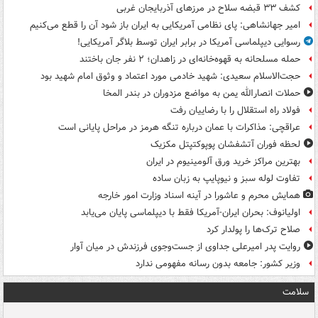
کشف ۳۳ قبضه سلاح در مرزهای آذربایجان غربی
امیر جهانشاهی: پای نظامی آمریکایی به ایران باز شود آن را قطع می‌کنیم
رسوایی دیپلماسی آمریکا در برابر ایران توسط بلاگر آمریکایی!
حمله مسلحانه به قهوه‌خانه‌ای در زاهدان؛ ۲ نفر جان باختند
حجت‌الاسلام سعیدی: شهید خادمی مورد اعتماد و وثوق امام شهید بود
حملات انصارالله یمن به مواضع مزدوران در بندر المخا
فولاد راه استقلال را با رضاییان رفت
عراقچی: مذاکرات با عمان درباره تنگه هرمز در مراحل پایانی است
لحظه فوران آتشفشان پوپوکتپتل مکزیک
بهترین مراکز خرید ورق آلومینیوم در ایران
تفاوت لوله سبز و نیوپایپ به زبان ساده
همایش محرم و عاشورا در آینه اسناد وزارت امور خارجه
اولیانوف: بحران ایران-آمریکا فقط با دیپلماسی پایان می‌یابد
صلاح ترک‌ها را پولدار کرد
روایت پدر امیرعلی جداوی از جست‌وجوی فرزندش در میان آوار
وزیر کشور: جامعه بدون رسانه مفهومی ندارد
سلامت