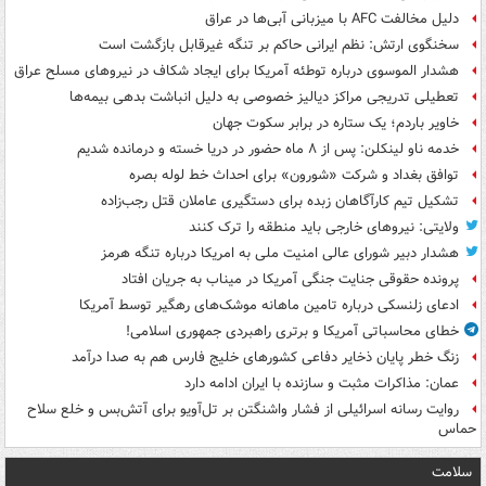
دلیل مخالفت AFC با میزبانی آبی‌ها در عراق
سخنگوی ارتش: نظم ایرانی حاکم بر تنگه غیرقابل بازگشت است
هشدار الموسوی درباره توطئه آمریکا برای ایجاد شکاف در نیروهای مسلح عراق
تعطیلی تدریجی مراکز دیالیز خصوصی به دلیل انباشت بدهی بیمه‌ها
خاویر باردم؛ یک ستاره در برابر سکوت جهان
خدمه ناو لینکلن: پس از ۸ ماه حضور در دریا خسته و درمانده‌ شدیم
توافق بغداد و شرکت «شورون» برای احداث خط لوله بصره
تشکیل تیم کارآگاهان زبده برای دستگیری عاملان قتل رجب‌زاده
ولایتی: نیروهای خارجی باید منطقه را ترک کنند
هشدار دبیر شورای عالی امنیت ملی به امریکا درباره تنگه هرمز
پرونده حقوقی جنایت جنگی آمریکا در میناب به جریان افتاد
ادعای زلنسکی درباره تامین ماهانه موشک‌های رهگیر توسط آمریکا
خطای محاسباتی آمریکا و برتری راهبردی جمهوری اسلامی!
زنگ خطر پایان ذخایر دفاعی کشورهای خلیج فارس هم به صدا درآمد
عمان: مذاکرات مثبت و سازنده با ایران ادامه دارد
روایت رسانه اسرائیلی از فشار واشنگتن بر تل‌آویو برای آتش‌بس و خلع سلاح
حماس
سلامت