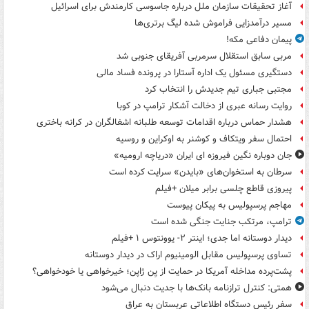
آغاز تحقیقات سازمان ملل درباره جاسوسی کارمندش برای اسرائیل
مسیر درآمدزایی فراموش شده لیگ برتری‌ها
پیمان دفاعی مکه!
مربی سابق استقلال سرمربی آفریقای جنوبی شد
دستگیری مسئول یک اداره آستارا در پرونده فساد مالی
مجتبی جباری تیم جدیدش را انتخاب کرد
روایت رسانه عبری از دخالت آشکار ترامپ در کوبا
هشدار حماس درباره اقدامات توسعه طلبانه اشغالگران در کرانه باختری
احتمال سفر ویتکاف و کوشنر به اوکراین و روسیه
جان دوباره نگین فیروزه ای ایران «دریاچه ارومیه»
سرطان به استخوان‌های «بایدن» سرایت کرده است
پیروزی قاطع چلسی برابر میلان +فیلم
مهاجم پرسپولیس به پیکان پیوست
ترامپ، مرتکب جنایت جنگی شده است
دیدار دوستانه اما جدی؛ اینتر ۲- یوونتوس ۱ +فیلم
تساوی پرسپولیس مقابل الومینیوم اراک در دیدار دوستانه
پشت‌پرده مداخله آمریکا در حمایت از یِن ژاپن؛ خیرخواهی یا خودخواهی؟
همتی: کنترل ترازنامه بانک‌ها با جدیت دنبال می‌شود
سفر رئیس دستگاه اطلاعاتی عربستان به عراق