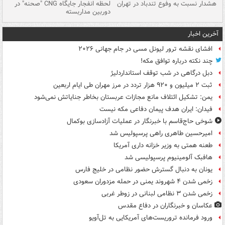
ای
هشدار نسبت به وفوع تندباد در تهران
لحظه انفجار جایگاه CNG "صحنه" در
دس
دوربین مداربسته
ات
آخرین اخبار
افشای نقشه ترور لیونل مسی در جام جهانی ۲۰۲۶
چند نکته درباره توافق مکه!
دبل درگاهی در شب توقف استانداردلیژ
ثبت ۲ میلیون و ۹۲۰ هزار تردد در مرز مهران طی ایام اربعین
یمن: تشکیل ائتلاف مانع مجازات عربستان بخاطر جنایاتش نمی‌شود
فیدان: ایران هدف پیمان دفاعی مکه نیست
شوخی حاج‌قاسم با خبرنگار در عملیات آزادسازی بوکمال
امیرحسین طاهری راهی پرسپولیس شد
طعنه همتی به وزیر خزانه داری آمریکا
هافبک آلومینیوم پرسپولیسی شد
یونان به دنبال گسترش حضور نظامی در خلیج فارس
زخمی شدن ۴ شهروند یمنی در حمله مزدوران سعودی
زخمی شدن ۳ نظامی لبنانی در زوطر غربی
عکاسان و خبرنگاران در دفاع مقدس
ورود فرمانده تروریست‌های آمریکایی به تل‌آویو