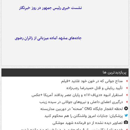
نشست خبری رئیس جمهور در روز خبرنگار
جاده‌های مشهد آماده میزبانی از زائران رضوی
پربازدیدترین ها
مداح جوانی که در خون خود غلتید +فیلم
تأیید ربایش و قتل حمیدرضا رجب‌زاده
استقرار انبوه «دی‌اف‑۱۷» و پایان عصر پدافند آمریکا +عکس
درگیری اعضای داعش و نیروهای جولانی در سیده زینب
لحظه انفجار جایگاه CNG "صحنه" در دوربین مداربسته
پزشکیان: جنایات امروز واشنگتن را هم محکوم کنید
تصاویر دیده‌ نشده از دو فرمانده شهید موشکی
خدمه ناو لینکلن: پس از ۸ ماه حضور در دریا خسته و درمانده‌ شدیم