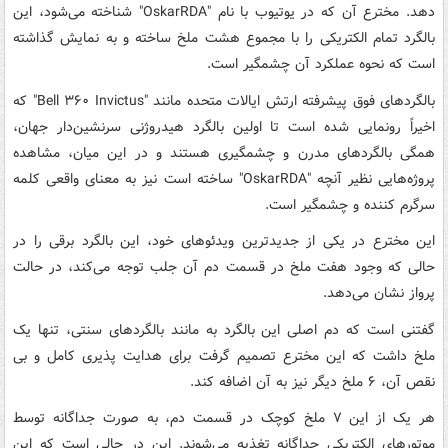
دهد. مخترع آن که در یوتیوب با نام "OskarRDA" شناخته می‌شود، این
بالگرد تمام الکتریکی را با مجموع هشت ملخ ساخته و به نمایش گذاشته
است که نحوه عملکرد آن چشمگیر است.
بالگردهای فوق پیشرفته ارتش ایالات متحده مانند "Bell ۳۶۰ Invictus" که
اخیراً رونمایی شده است تا اولین بالگرد هیدروژنی سرنشین‌دار جهان،
همگی بالگردهای مدرن و چشمگیری هستند و در این میان، مشاهده
پروژه‌هایی نظیر آنچه "OskarRDA" ساخته است نیز به معنای واقعی کلمه
سرگرم کننده و چشمگیر است.
این مخترع در یکی از جدیدترین ویدئوهای خود، این بالگرد برقی را در
حالی که وجود هفت ملخ در قسمت دم آن جلب توجه می‌کند، در حالت
پرواز نشان می‌دهد.
گفتنی است که دم اصلی این بالگرد به مانند بالگردهای سنتی، تنها یک
ملخ داشت که این مخترع تصمیم گرفت برای هدایت پذیری کامل و بی
نقص آن، ۶ ملخ دیگر نیز به آن اضافه کند.
هر یک از این ۷ ملخ کوچک در قسمت دم، به صورت جداگانه توسط
موتورهای الکتریکی جداگانه تغذیه می‌شوند. این در حالی است که این