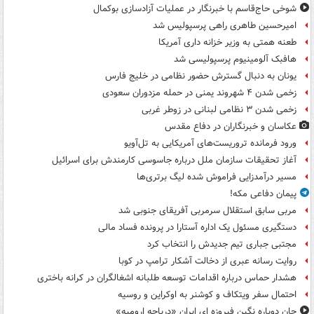
شوخی حاج‌قاسم با خبرنگار در عملیات آزادسازی بوکمال
امیرحسین طاهری راهی پرسپولیس شد
طعنه همتی به وزیر خزانه داری آمریکا
هافبک آلومینیوم پرسپولیسی شد
یونان به دنبال گسترش حضور نظامی در خلیج فارس
زخمی شدن ۴ شهروند یمنی در حمله مزدوران سعودی
زخمی شدن ۳ نظامی لبنانی در زوطر غربی
عکاسان و خبرنگاران در دفاع مقدس
ورود فرمانده تروریست‌های آمریکایی به تل‌آویو
آغاز تحقیقات سازمان ملل درباره جاسوسی کارمندش برای اسرائیل
مسیر درآمدزایی فراموش شده لیگ برتری‌ها
پیمان دفاعی مکه!
مربی سابق استقلال سرمربی آفریقای جنوبی شد
دستگیری مسئول یک اداره آستارا در پرونده فساد مالی
مجتبی جباری تیم جدیدش را انتخاب کرد
روایت رسانه عبری از دخالت آشکار ترامپ در کوبا
هشدار حماس درباره اقدامات توسعه طلبانه اشغالگران در کرانه باختری
احتمال سفر ویتکاف و کوشنر به اوکراین و روسیه
جان دوباره نگین فیروزه ای ایران «دریاچه ارومیه»