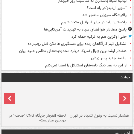
بیانیه سپاه پاسداران به مناسبت روز خبرنگار
"سوپر ال‌نینو"در راه است؟
پالایشگاه سیزران منفجر شد
پاکستان: باید در برابر اسرائیل متحد شویم
پاسخ معنادار هوافضای سپاه به تهدیدات آمریکایی‌ها
حتی اوکراین هم به ترکیه حمله کرد
تشکیل تیم کارآگاهان زبده برای دستگیری عاملان قتل رجب‌زاده
هشدار ارشدترین ژنرال آمریکا درباره محدودیت‌های نظامی علیه ایران
مقصد جدید پسر زیدان
از این به بعد دیگر نامه‌های استقلال را امضا نمی‌کنم
حوادث
ای
هشدار نسبت به وفوع تندباد در تهران
لحظه انفجار جایگاه CNG "صحنه" در
دس
دوربین مداربسته
ات
آخرین اخبار