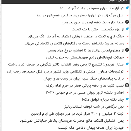
توافق مکه برای سعودی امنیت آور نیست!
علل مرگ زنان در ایران؛ بیماری‌های قلبی همچنان در صدر
میدان‌داری یک دهه نودی در بین‌الحرمین
از غزه بگویید...! حتی با یک توییت!
جنگ تاج و تخت در منطقه؛ وقتی اعتماد به آمریکا رنگ می‌بازد
رسانه عبری: نتانیاهو دست به رفتارهای انتحاری انتخاباتی می‌زند
از مظلوم‌نمایی براندازها تا افشای دروغ مراد ویسی
حملات توپخانه‌ای رژیم صهیونیستی به جنوب لبنان
صفار هرندی: تشییع تاریخی رهبر انقلاب تاثیر شگرفی بر صحنه نبرد داشت
توضیحات معاون امنیتی و انتظامی وزیر کشور درباره قتل حمیدرضا رجب زاده
بازتاب پیامدهای جنگ علیه ایران در رسانه‌های جهان
نصب کتیبه‌های دهه پایانی صفر در حرم امام رئوف
افشای نقشه ترور لیونل مسی در جام جهانی ۲۰۲۶
چند نکته درباره توافق مکه!
دبل درگاهی در شب توقف استانداردلیژ
ثبت ۲ میلیون و ۹۲۰ هزار تردد در مرز مهران طی ایام اربعین
یمن: تشکیل ائتلاف مانع مجازات عربستان بخاطر جنایاتش نمی‌شود
فیدان: ایران هدف پیمان دفاعی مکه نیست