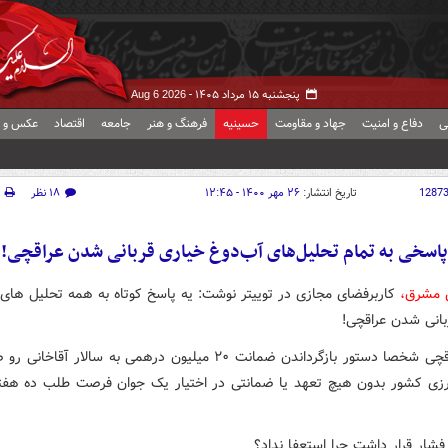
پنجشنبه ۱۵ مرداد ۱۴۰۵ -
Aug 6 2026
ی
دفاع و امنیت
جهاد و مقاومت
حسینیه
فرهنگ و هنر
جامعه
اقتصاد
عکس و ف
1287
تاریخ انتشار:
۲۶ مهر ۱۴۰۰ - ۱۲:۴۵
۱۸ نظر
پاسخی به تمام تحلیل‌های آب‌دوغ خیاری قربانی شدن عراقچی!
ش مشرق،
کاربرفضای مجازی در توییتر نوشت: ‏یه پاسخ کوتاه به همه تحلیل های
بانی شدن عراقچی!
احمد عراقچی شخصا دستور بازگرداندن ضمانت ۲۰ میلیون درهمی به سالار آقاخ
ارزی کشور بدون هیچ تعهد یا ضمانتی در اختیار یک جوان فرصت طلب ده هفتا
فشار قرار داشت چرا استعفا نداد؟