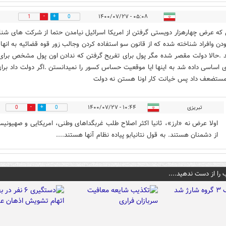
۰۵:۰۸ - ۱۴۰۰/۰۷/۲۷
1
0
که عرض چهارهزار دویستی گرفتن از امریکا اسرائیل نیامدن حتما از شرکت های شنا
دن وافراد شناخته شده که از قانون سو استفاده کردن وجالب زور قوه قضائیه به انها
 .حالا دولت مقصر شده مگر پول برای تفریح گرفتن که ندادن اون پول مشخص برای
ی اساسی داده شد به اینها ایا موقعیت حساس کسور را نمیدانستن .اگر دولت داد برا
ستضعف داد پس خیانت کار اونا هستن نه دولت
تبریزی
۱۰:۴۴ - ۱۴۰۰/۰۷/۲۷
0
0
اولا عرض نه «ارز»، ثانیا اکثر اصلاح طلب غربگداهای وطنی، امریکایی و صهیونیس
از دشمنان هستند. به قول نتانیابو پیاده نظام آنها هستند....
 را از دست ندهید....