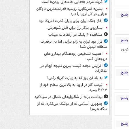
فریاد مردم «فدایی خامنه‌ای بودن» است
نشریه آمریکایی: روسیه قدرتمندترین ناوگان
هوایی در کل اروپا را دارد
پاسخ
آغاز جنگ ایران برای پایان قدرت آمریکا بود
سناریوی بلاگر زن برای قتل شوهرش
مشاهده ۴ پلنگ در ارتفاعات میناب
پاسخ
قرار بود ایران به زانو درآید، اما به ابرقدرت
منطقه تبدیل شد!
 رو بدبخت کردن
اهمیت تشخیص زودهنگام بیماری‌های
دریچه‌ای قلب
افزایش مجدد قیمت بنزین نتیجه ابهام در
مذاکرات
پاسخ
به یاد آن روز که به زیارت کربلا رفتی!
قیمت گاز در اروپا به بالاترین سطح خود از
۲۰۲۳ رسید
برداشت برنج از شالیزارهای شمال در سوادکوه
پاسخ
جمهوری اسلامی نه از موشک می‌گذرد، نه از
تنگه هرمز!
پاسخ