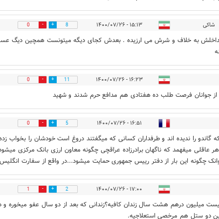
شاکی
۱۵:۱۳ - ۱۴۰۰/۰۷/۲۶
0
8
داخلش به خلاف و شرش می ارزیده . بعدش کجای دیگه میتونست همچین دیگ عس
ه
۱۶:۲۳ - ۱۴۰۰/۰۷/۲۶
0
11
ز جوانان فرصت طلب ده هفتادی هم مدافع حرم شدند و شهید
۱۶:۵۱ - ۱۴۰۰/۰۷/۲۶
0
5
ه گاندو را ندیده اند و طرفداران کسانی که میگفتند دروغ است خودشان را بخواب زده 
هر عاقلی میفهمد که ناگهان برادرزاده عراقچی چگونه معاون ارزی بانک مرکزی میشود
انک چگونه این بار از دفتر رییس جمهوری حمایت میشود...در واقع از سفارت انگلیس 
۱۷:۰۰ - ۱۴۰۰/۰۷/۲۶
1
2
یست میلیون درهم هشت سال زندان کافیه؟زندانی که بعد از دو سال عفو میخوره و د
ن دو ستل هم مرخصی استعلاجیه.