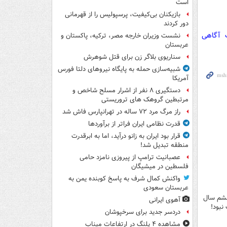
است
بازیکنان بی‌کیفیت، پرسپولیس را از قهرمانی
دور کردند
ت آگاهی
نشست وزیران خارجه مصر، ترکیه، پاکستان و
عربستان
سناریوی بلاگر زن برای قتل شوهرش
شبیه‌سازی حمله به پایگاه نیروهای دلتا فورس
آمریکا
دستگیری ۸ نفر از اشرار مسلح شاخص و
مرتبطین گروهک های تروریستی
راز مرگ مرد ۷۲ ساله در تهرانپارس فاش شد
قدرت نظامی ایران فراتر از برآوردها
قرار بود ایران به زانو درآید، اما به ابرقدرت
منطقه تبدیل شد!
عصبانیت ترامپ از پیروزی نامزد حامی
فلسطین در میشیگان
واکنش کمال شرف به پاسخ کوبنده یمن به
عربستان سعودی
ششم سال
آهوی ایرانی
دردسر جدید برای سرخپوشان
مشاهده ۴ پلنگ در ارتفاعات میناب