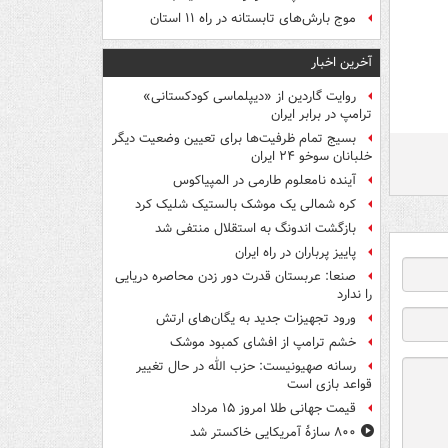
موج بارش‌های تابستانه در راه ۱۱ استان
آخرین اخبار
روایت گاردین از «دیپلماسی کودکستانی»
ترامپ در برابر ایران
بسیج تمام ظرفیت‌ها برای تعیین وضعیت دیگر
خلبانان سوخو ۲۴ ایران
آینده نامعلوم طارمی در المپیاکوس
کره شمالی یک موشک بالستیک شلیک کرد
بازگشت اندونگ به استقلال منتفی شد
پاییز پرباران در راه ایران
صنعا: عربستان قدرت دور زدن محاصره دریایی
را ندارد
ورود تجهیزات جدید به یگان‌های ارتش
خشم ترامپ از افشای کمبود موشک
رسانه صهیونیست: حزب الله در حال تغییر
قواعد بازی است
قیمت جهانی طلا امروز ۱۵ مرداد
۸۰۰ سازۀ آمریکایی خاکستر شد