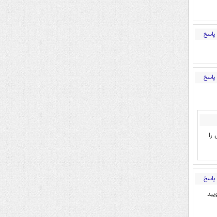
پاسخ
پاسخ
را
پاسخ
یید