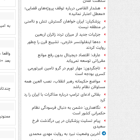
سلطنت عمان
هشدار القاصی درباره توقف پروژه‌های قضایی؛
«معطل اعتبار نمانید»
پزشکیان: ایران خواهان گسترش تنش و ناامنی
به امی
در منطقه نیست
جزئیات جدید از میزان تردد زائران اربعین
ده‌ها اینفلوئنسر خارجی، تشییع قرن را چطور
روایت کردند
عارف: اقتصاد دیجیتال بدون رفع موانع
بعد ۱۰ سال میره زندان.
مقرراتی توسعه نمی‌یابد
تاجگردون: مهار تورم در گرو تامین غیرتورمی
کسری بودجه است
مواضع حکیمانه رهبر انقلاب، نصب العین همه
مسئولان نظام باشد
چندتاش
بقائی ادعای ترامپ درباره مذاکرات با ایران را رد
کرد
نگاهداری: دشمن به دنبال فرسودگی نظام
حکمرانی کشور است
ممنونی
پیام تسلیت پزشکیان در پی درگذشت فرخ
سعیدی
آخرین وضعیت نبرد به روایت مهدی محمدی