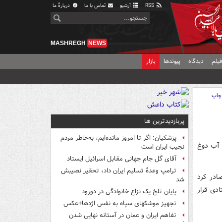
RSS
آرشیو
تماس با ما
دربارهٔ ما
MASHREGH
NEWS
یلم
دیدگاه
پیوندها
بازار
چاپ
پربازدیدترین ها
پزشکیان: اگر تا امروز مانده‌ایم، به‌خاطر مردم
 آب دوغ
نجیب ایران است
آقای گل جام جهانی مقابل اسرائیل ایستاد
ترامپ وعدۀ تسلیم ایران داد، تحقیر نصیبش
انی رو صادر کرد
شد
دی قرار
پایان تلخ یک نزاع خانوادگی در دورود
تجهیز موشکهای سپاه به نفس اژدها+عکس
تفاهم ایران و عمان در آستانه نهایی شدن