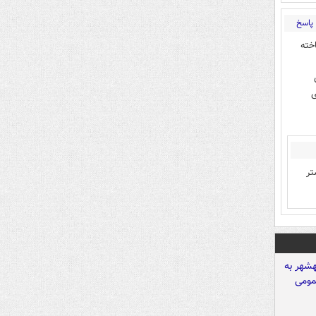
پاسخ
خته
ی
تر