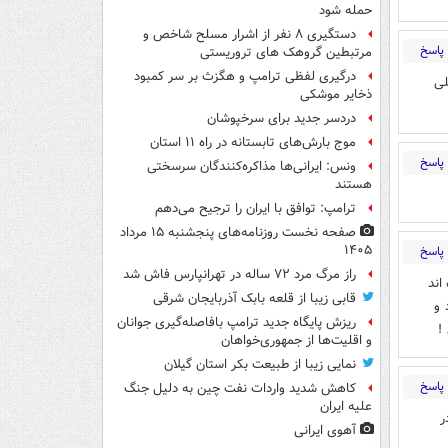
حمله شود
دستگیری ۸ نفر از اشرار مسلح شاخص و
پاسخ
مرتبطین گروهک های تروریستی
درگیری لفظی ترامپ و هگزث بر سر کمبود
لی
ذخایر موشکی
دردسر جدید برای سرخپوشان
موج بارش‌های تابستانه در راه ۱۱ استان
پاسخ
ونس: ایرانی‌ها مذاکره‌کنندگان سرسختی
هستند
ترامپ: توافق با ایران را ترجیح می‌دهم
صفحه نخست روزنامه‌های پنجشنبه ۱۵ مرداد
۱۴۰۵
پاسخ
راز مرگ مرد ۷۲ ساله در تهرانپارس فاش شد
اند
قابی زیبا از قلعه بابک آذربایجان شرقی
 و
ریزش پایگاه جدید ترامپ بافاصله‌گیری جوانان
!
و اقلیت‌ها از جمهوری‌خواهان
نمایی زیبا از طبیعت بکر استان گیلان
پاسخ
کاهش شدید واردات نفت چین به دلیل جنگ
علیه ایران
ر
آهوی ایرانی