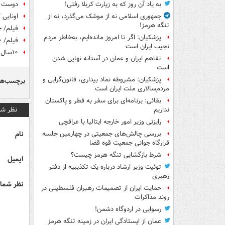
دوست د
به یاد آن روز که به زیارت کربلا رفتی!
اونایی
جمهوری اسلامی نه از موشک می‌گذرد، نه از
تنگه هرمز!
فیلم/ ج
پزشکیان: اگر تا امروز مانده‌ایم، به‌خاطر مردم
فیلم/ ۱۰ سال حبس برای ولی الله سیف
نجیب ایران است
۱۰سال حبس برای ولی‌الله سیف
تفاهم ایران و عمان در آستانه نهایی شدن
است
پزشکیان: مشروطه نماد بیداری، قانون‌گرایی و
برچسب‌ها
مردم‌سالاری ملت ایران است
بقائی: برنامه‌ای برای سفر به قطر و پاکستان
نظر شم
نداریم
رایزنی وزیر امور خارجه ایتالیا با عراقچی
نام
بررسی چالش‌های جمعیتی در چهارمین جلسه
قرارگاه جوانی جمعیت قوه قضا
شرط بازگشایی تنگه هرمز چیست؟
ایمیل
توئیت وزیر ارشاد درباره یک تکذیبیه از دفتر
رهبری
نظر شما 
حمایت ایران از تصمیمات رهبران فلسطینی در
روند مذاکرات
رسوایی در اردوگاه دشمن!
عمان از ایستادگی ایران در زمینه تنگه هرمز