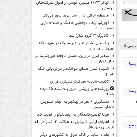
تهاتر ۱۶۷۳ میلیارد تومان از اموال شرکت‌های
تراستی
ماهواره ایرانی که از سد ابرها عبور می‌کند
آجورلو: ایجاد دوقطبی «جنگ و صلح‌» بازی
دشمن است
کالابرگ ۳ گروه شارژ شد
پاکستان: تلاش‌های دیپلماتیک در مورد تنگه
بررسی: 0
هرمز ادامه دارد
سفیر ایران در ژاپن: همان فاجعه هیروشیما در
حال تکرار است
پاسخ
شنیده شدن صدای دو انفجار در نزدیکی تنگه
هرمز
تکذیب شایعه معافیت سربازان فراری
روزنامه‌های ورزشی امروز پنج‌شنبه ۱۵ مرداد
پاسخ
۱۴۰۵
دستگیری ۶ نفر در بهشهر به اتهام تشویش
اذهان عمومی
فیفا توهین‌کنندگان به اینفانتینو را تهدید کرد
اعتراف ارتش اسرائیل به هلاکت ۲ افسر در تله
پاسخ
انفجاری حزب‌الله
بغداد: نباید از خاک عراق به کشورهای دیگر