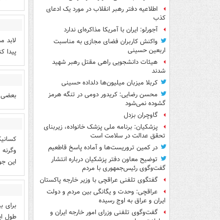
اطلاعیه دفتر رهبر انقلاب در مورد یک ادعای
کذب
آجورلو: ایران با آمریکا مذاکره‌ای ندارد
لابد م
واکنش کاربران فضای مجازی به مناسبت
اربعین حسینی
پیدا کن
هیئات دانشجویی راهی مقتل رهبر شهید
شدند
کربلا میزبان میلیون‌ها دلداده حسینی
محسن رضایی: کریدور دومی در تنگه هرمز
بعضی ا
گشوده نمی‌شود
گاوچران بزدل
پزشکیان: برنامه ملی پزشک خانواده، زیربنای
تحقق عدالت در سلامت است
کسانیک
در کمین تروریست‌ها و آماده پاسخ قاطعیم
وگرنه 
توضیح معاون دفتر پزشکیان درباره انتشار
این جو
گفت‌وگوی رئیس‌جمهوری با مردم
گفتگوی تلفنی عراقچی با وزیر خارجه پاکستان
عراقچی: وحدت و یگانگی بین مردم و دولت
ایران و عراق به اوج رسیده
برای ب
گفت‌وگوی تلفنی وزرای امور خارجه ایران و
طول ای