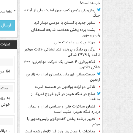
خرسند است!
پیش‌بینی رئیس کمیسیون امنیت ملی از آینده
*
لطفا عدد م
جنگ
سفیر جدید پاکستان با مومنی دیدار کرد
پشت پرده پخش هدفمند شایعه استعفای
رئیس‌جمهور
مرزهای زبان و امنیت ملی
نظرات
برگزاری دادگاه پرونده کثیرالشاکی «تات موتور
تاک» با ۲۹۷۹ شاکی
کلاهبرداری ۴ همتی یک شرکت مهاجرتی؛ ۳۰۰
شاکی تاکنون
اقا من
خدمت‌رسانی قهرمان بدنسازی ایران به زائرین
اربعین
تلاقی دو اراده پولادین در هندسه قدرت
محاکمه
صلح در تنگه هرمز در گرو خروج آمریکا از
به روی
منطقه!
خوش یم
فضای مذاکرات فنی و سیاسی ایران و عمان
درباره تنگه هرمز، مثبت است
تغییر برنامه پخش گفت‌وگوی رئیس‌جمهور با
مردم
..عراق
مذاکرات با عمانی‌ها وارد فاز تازه‌ای شده است