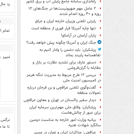
راه‌اندازی سامانه جامع پایش آب و برق کشور
رد مال
۲ عامل مهم صهیونیست‌ها در جنگ‌های ۱۲
روزه و ۴۰ روزه اعدام شدند
رایزنی تلفنی وزیران خارجه ایران و عراق
م
تنها چاره آمریکا فرار فوری از منطقه است
تمام ا
پایان آرامش در آرامکو!
جنگ ایران و آمریکا چگونه پیش خواهد رفت؟
پزشکیان: باید دشمن را وادار کنیم به
تفاهم‎نامه پایبند بماند
احمد ع
دستور عارف برای تشدید نظارت بر بازار و
مقابله با گران‌فروشی
بررسی ۱۲ طرح مربوط به مدیریت تنگه هرمز
در کمیسیون امنیت ملی
گفت‌وگوی تلفنی عراقچی و بن فرحان درباره
تحولات منطقه
دیدار سفیر پاکستان در تهران و معاون عراقچی
پزشکیان: وفاق ملی مهم‌ترین سرمایه ایران
برای عبور از چالش‌هاست
نرگس خ
بیانیه وزارت امور خارجه به مناسبت دومین
سالگرد شهادت هنیه
تا ما 
عراقچی: مذاکرات ایران و عمان در مسیر