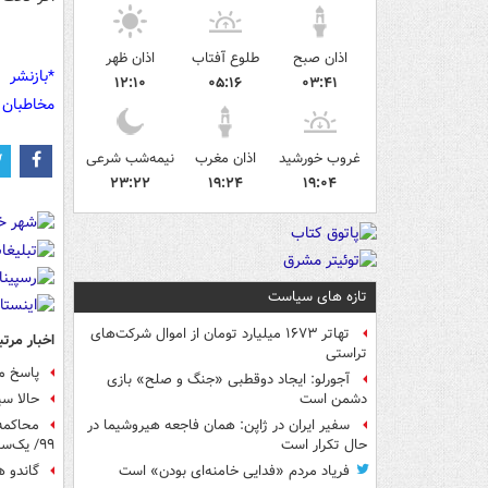
اذان صبح
طلوع آفتاب
اذان ظهر
*بازنشر 
۱۲:۱۰
۰۵:۱۶
۰۳:۴۱
مخاطبان 
غروب خورشید
اذان مغرب
نیمه‌شب شرعی
۲۳:۲۲
۱۹:۲۴
۱۹:۰۴
تازه های سیاست
تهاتر ۱۶۷۳ میلیارد تومان از اموال شرکت‌های
اخبار مرتب
تراستی
پاسخ م
آجورلو: ایجاد دوقطبی «جنگ و صلح‌» بازی
حالا ‎سیف و ‎عراقچی عاملند، آمر چی شد؟
دشمن است
محاکمه
سفیر ایران در ژاپن: همان فاجعه هیروشیما در
۹۹/ یک‌سوم خودروهای نو به پارکینگ می‌روند/ پاسخ حمایت از لوازم خانگی داخلی افزایش قیمت نبود!
حال تکرار است
گاندو ه
فریاد مردم «فدایی خامنه‌ای بودن» است