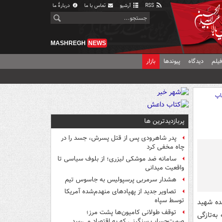
RSS
آرشیو
تماس با ما
دربارهٔ ما
MASHREGH
NEWS
یلم
دیدگاه
پیوندها
بازار
اپ
پربازدیدترین ها
پدر شاهرودی پس از قتل پسرش، جسد را در
چاه مخفی کرد
سامانه ضد موشکی لیزری؛ از بلوف سیاسی تا
واقعیت میدانی
هشدار سرمربی پرسپولیس به جاسوس تیم
تصاویر جدید از پهپادهای منهدم‌شده آمریکا
توسط سپاه
ده شهید
توقف طولانی کامیون‌ها پشت مرز؛
ه‌تازگی
صورت‌حساب سنگینی که به اقتصاد می‌رسد