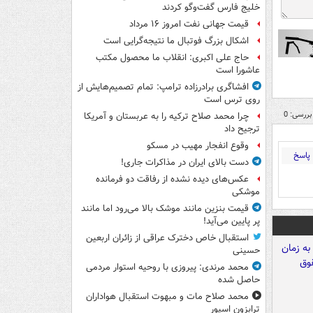
خلیج فارس گفت‌وگو کردند
قیمت جهانی نفت امروز ۱۶ مرداد
اشکال بزرگ فوتبال ما نتیجه‌گرایی است
حاج علی اکبری: انقلاب ما محصول مکتب
عاشورا است
افشاگری برادرزاده ترامپ: تمام تصمیم‌هایش از
روی ترس است
بررسی: 0
چرا محمد صلاح ترکیه را به عربستان و آمریکا
ترجیح داد
وقوع انفجار مهیب در مسکو
پاسخ
دست بالای ایران در مذاکرات جاری!
عکس‌های دیده نشده از رفاقت دو فرمانده‌
موشکی
قیمت بنزین مانند موشک بالا می‌رود اما مانند
پر پایین می‌آید!
استقبال خاص دخترک عراقی از زائران اربعین
حسینی
محمد مرندی: پیروزی با روحیه استوار مردمی
حاصل شده
محمد صلاح مات و مبهوت استقبال هواداران
ترابزون اسپور