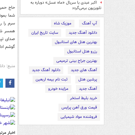
اکبر عبدی با سریال «ماه عسل» دوباره به
حاج حمید
تلویزیون برمی‌گردد
شما بمون
سرم را ر
آپ آهنگ
موزیک شاه
همسر شهی
دانلود آهنگ جدید
سایت تاریخ ایران
صدای تپش
بهترین هتل های استانبول
گوشم ادامه دا
رزرو هتل استانبول
بهترین جراح بینی ترمیمی
منبع: دانا
آهنگ های جدید
دانلود آهنگ جدید
پرشین هتل
ثبت نام بیمه اربعین
آهنگ جدید
مزایده خودرو
خرید بلیط استخر
قیمت ورق آهن پرایس
فروشنده مواد شیمیایی
اخبار مرتب