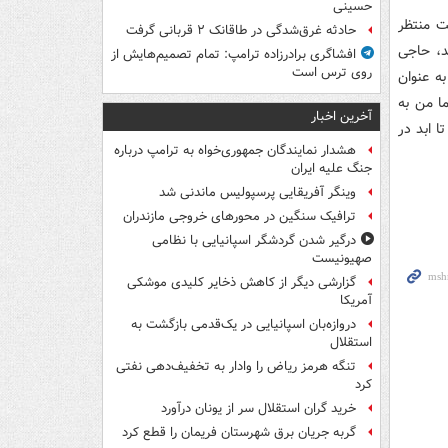
حسینی
ت منتظر
حادثه غرق‌شدگی در طاقانک ۲ قربانی گرفت
د، حاجی
افشاگری برادرزاده ترامپ: تمام تصمیم‌هایش از
روی ترس است
ه عنوان
ا من به
آخرین اخبار
 ابد در
هشدار نمایندگان جمهوری‌خواه به ترامپ درباره
جنگ علیه ایران
وینگر آفریقایی پرسپولیس ماندنی شد
ترافیک سنگین در محورهای خروجی مازندران
درگیر شدن گردشگر اسپانیایی با نظامی
صهیونیست
گزارشی دیگر از کاهش ذخایر کلیدی موشکی
آمریکا
دروازه‌بان اسپانیایی در یک‌قدمی بازگشت به
استقلال
تنگه هرمز ریاض را وادار به تخفیف‌دهی نفتی
کرد
خرید گران استقلال سر از یونان درآورد
گربه جریان برق شهرستان فریمان را قطع کرد