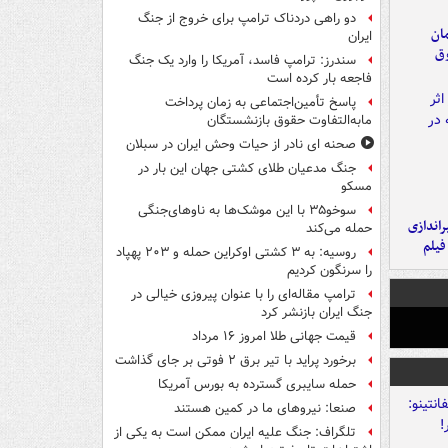
دو راهی دردناک ترامپ برای خروج از جنگ
مان
ایران
وق
سندرز: ترامپ فاسد، آمریکا را وارد یک جنگ
فاجعه بار کرده است
پاسخ تأمین‌اجتماعی به زمان پرداخت
مابه‌التفاوت حقوق بازنشستگان
صحنه ای نادر از حیات وحش ایران در سبلان
جنگ مدعیان طلای کشتی جهان این بار در
مسکو
سوخو۳۵ با این موشک‌ها به ناوهای‌جنگی
یراندازی
حمله می‌کند
فیلم
روسیه: به ۳ کشتی اوکراین حمله و ۲۰۳ پهپاد
را سرنگون کردیم
ترامپ مقاله‌ای را با عنوان پیروزی خیالی در
جنگ ایران بازنشر کرد
قیمت جهانی طلا امروز ۱۶ مرداد
برخورد پراید با تیر برق ۲ فوتی بر جای گذاشت
حمله سایبری گسترده به بورس آمریکا
صنعا: نیروهای ما در کمین‌ هستند
تلگراف: جنگ علیه ایران ممکن است به یکی از