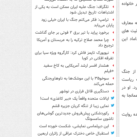
خانواده
تلگراف: جنگ علیه ایران ممکن است به یکی از
اشتباهات تاریخ تبدیل شود
ترامپ: فکر می‌کنم جنگ با ایران خیلی زود
ه معارف
پایان می‌یابد
لیت های
برخورد پراید با تیر برق ۲ فوتی بر جای گذاشت
ماد این
چرا محمد صلاح ترکیه را به عربستان و آمریکا
ترجیح داد
نیویورک تایمز فاش کرد: کارگروه ویژه سیا برای
تفرقه افکنی در کوبا
هشدار افسر ارشد آمریکایی به کاخ سفید
از جنگ
+فیلم
سوخو۳۵ با این موشک‌ها به ناوهای‌جنگی
ه ریاست
حمله می‌کند
. او در
دستگیری قاتل فراری در نوشهر
انجا به
ایالات متحده واقعاً یک «ببر کاغذی» است!
نمایی زیبا از تنگه کریان جزیره قشم
رکوردشکنی پیش‌فروش جدیدترین گوشی‌های
ه روایت
تاشوی سامسونگ
این دیپلماسی نمایشی، شکست خورده است
استقبال خاص دخترک عراقی از زائران اربعین