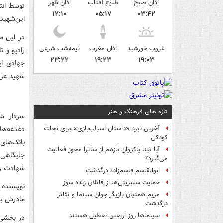
اذان صبح
طلوع آفتاب
اذان ظهر
توسط انت
۱۲:۱۰
۰۵:۱۷
۰۳:۴۲
این‌شهید
در این م
غروب خورشید
اذان مغرب
نیمه‌شب شرعی
رادیو و 
۲۳:۲۲
۱۹:۲۳
۱۹:۰۳
جهادی ای
شهید عزی
تازه های فرهنگ و هنر
سردار ش
دغدغه‌ها
آخرین نبرد «داستان اسباب‌بازی» برای نجات
کودکی
بانک‌های
آیا تینا پاکروان بازهم از ساترا مجوز فعالیت
جایگاهی 
می‌گیرد؟
شهادت ر
ابوالقاسم قاسم‌زاده درگذشت
حمایت سلبریتی‌ها از قاتلان زنده سوز
نویسنده 
مریم همتیان بازیگر جوان سینما و تئاتر
مادرش با
درگذشت
سینماها روز اربعین تعطیل هستند
در بخشی 