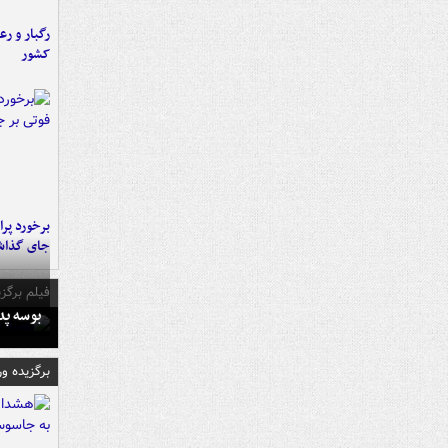
رگبار و رع
کشور
جای گذا
فیلم برگزی
بوسه‌ پ
برگزیده و