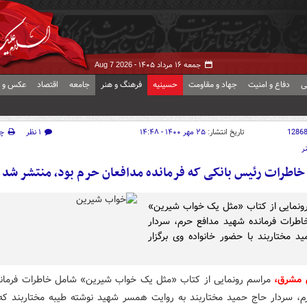
جمعه ۱۶ مرداد ۱۴۰۵ -
Aug 7 2026
ی
دفاع و امنیت
جهاد و مقاومت
حسینیه
فرهنگ و هنر
جامعه
اقتصاد
عکس و ف
1286
تاریخ انتشار:
۲۵ مهر ۱۴۰۰ - ۱۴:۴۸
۱ نظر
چ
ر
خاطرات رئیس بانکی که فرمانده مدافعان حرم بود، منتشر شد
ونمایی از کتاب «مثل یک خواب شیرین»
طرات فرمانده شهید مدافع حرم، سردار
د مختاربند با حضور خانواده وی برگزار
 مشرق،
مراسم رونمایی از کتاب «مثل یک خواب شیرین» شامل خاطرات فرمان
م، سردار حاج حمید مختاربند به روایت همسر شهید نوشته طیبه مختاربند که ب