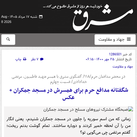
شنبه ۱۷ مرداد ۱۴۰۵ -
Aug
8 2026
جهاد و مقاومت
کد خبر
1286501
تاریخ انتشار:
۲۵ مهر ۱۴۰۰ - ۰۶:۱۵
۷ نظر
چاپ
جهاد و مقاومت
در محضر مدافعان حرم/۱۱۸/ گفتگوی مشرق با همسر شهید فاطمیون، مرتضی
خدادادی/ قسمت چهارم
شگفتانه مدافع حرم برای همسرش در مسجد جمکران +‌
عکس
زمانی که من اسم سوریه را جلوی در مسجد جمکران شنیدم، یعنی انگار
من را آن لحظه خمیر کردند و دوباره ساختند. تمام گوشت بدنم ریخت؛
گفتم مرتضی چی می‌گویی تو؟