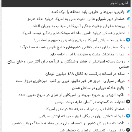
آخرین اخبار
ولایتی: نیروهای خارجی باید منطقه را ترک کنند
هشدار دبیر شورای عالی امنیت ملی به امریکا درباره تنگه هرمز
پرونده حقوقی جنایت جنگی آمریکا در میناب به جریان افتاد
ادعای زلنسکی درباره تامین ماهانه موشک‌های رهگیر توسط آمریکا
خطای محاسباتی آمریکا و برتری راهبردی جمهوری اسلامی!
زنگ خطر پایان ذخایر دفاعی کشورهای خلیج فارس هم به صدا درآمد
عمان: مذاکرات مثبت و سازنده با ایران ادامه دارد
روایت رسانه اسرائیلی از فشار واشنگتن بر تل‌آویو برای آتش‌بس و خلع سلاح
حماس
سکه در آستانه بازگشت به کانال ۱۸۸ میلیون تومان
دریادار سیاری: امروز هر خبر دقیق، تیری بر قلب امپراطوری دروغ است
وقوع حادثه دریایی در ساحل عمان
تاکید الزیدی بر خروج نیروهای آمریکایی از عراق در تاریخ تعیین شده
اعتراضات گسترده در آلمان علیه دولت مرتس
هشدار کانادا درباره عواقب تعرفه ۵۰ درصدی آمریکا
نفوذ اطلاعاتی ایران در یگان فوق محرمانه ارتش اسرائیل!
تأکید دادستان کل کشور بر انسجام ملی برای مقابله با جنگ روانی دشمن
باران مهمان تابستانی ارتفاعات دماوند شد