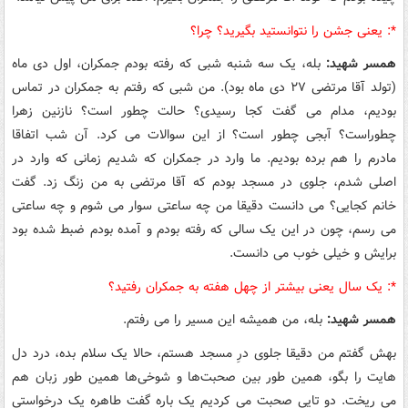
*:‌ یعنی جشن را نتوانستید بگیرید؟ چرا؟
همسر شهید:
بله، یک سه شنبه شبی که رفته بودم جمکران، اول دی ماه
(تولد آقا مرتضی ۲۷ دی ماه بود). من شبی که رفتم به جمکران در تماس
بودیم، مدام می گفت کجا رسیدی؟ حالت چطور است؟ نازنین زهرا
چطوراست؟ آبجی چطور است؟ از این سوالات می کرد. آن شب اتفاقا
مادرم را هم برده بودیم. ما وارد در جمکران که شدیم زمانی که وارد در
اصلی شدم، جلوی در مسجد بودم که آقا مرتضی به من زنگ زد. گفت
خانم کجایی؟ می دانست دقیقا من چه ساعتی سوار می شوم و چه ساعتی
می رسم، چون در این یک سالی که رفته بودم و آمده بودم ضبط شده بود
برایش و خیلی خوب می دانست.
*:‌ یک سال یعنی بیشتر از چهل هفته به جمکران رفتید؟
همسر شهید:
بله، من همیشه این مسیر را می رفتم.
بهش گفتم من دقیقا جلوی درِ مسجد هستم، حالا یک سلام بده، درد دل
هایت را بگو، همین طور بین صحبت‌ها و شوخی‌ها همین طور زبان هم
می ریخت. دو تایی صحبت می کردیم یک باره گفت طاهره یک درخواستی