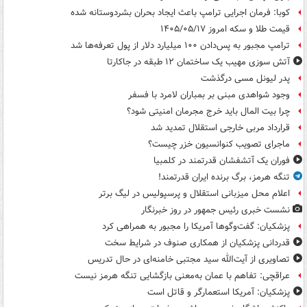
کوبا: فرمان اجرایی ترامپ باعث ایجاد بحران بشردوستانه شده
قیمت طلا و سکه امروز ۱۴۰۵/۰۵/۱۷
ترامپ مجبور به پس‌دادن ۱۰۰ میلیارد دلار از پول تعرفه‌ها شد
آتش سوزی مهیب یک ساختمان ۱۲ طبقه در جاکارتا
پدر لیونل مسی درگذشت
وجود شواهدی مبنی بر بمباران لامرد با فسفر
چرا بیت المال باید خرج مجرمان امنیتی شود؟
قرارداد مربی خارجی استقلال تمدید شد
ماجرای تصویب کنوانسیون خزر چیست؟
فوران یک آتشفشان قدرتمند در کلمبیا
تنگه هرمز، برگ برنده ایران قدرتمند!
اعلام محل میزبانی استقلال و پرسپولیس در لیگ برتر
نشست خبری رئیس جمهور در روز خبرنگار
پزشکیان: گفت‌وگوها آمریکا را مجبور به همراهی کرد
قدردانی پزشکیان از همکاری صنوف در شرایط سخت
تصاویری از آیت‌الله سید مجتبی خامنه‌ای در حال تدریس
عراقچی: تفاهم با عمان به‌معنی بازگشایی تنگه هرمز نیست
پزشکیان: آمریکا استعمارگر و قاتل است