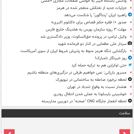
واکنش باشگاه خیبر به حواشی صفحات مجازی +عکس
جزئیات جدید از نفتکش منفجر شده در هرمز
راهبرد ایران "پنتاگون" را شکست می‌دهد
صدور ۱۰ فقره حکم قصاص برای «کلثوم اکبری»
مهلت ۳ روزه سازمان بورس به هلدینگ خلیج فارس
وکیل ترامپ در پرونده حق‌السکوت، وزیر دادگستری شد
سردار علی عظمایی در کنار دو فرمانده شهید
بازگشایی تنگه هرمز منوط به پذیرش شروط ایران از سوی آمریکاست
روز خبرنگار نامبارک!
حتی اوکراین هم به ترکیه حمله کرد
مسرور بارزانی: نمی خواهیم طرفی در درگیری‌های منطقه باشیم
لحظه برخورد صاعقه به ساختمانی در نیویورک
هشدار نسبت به وفوع تندباد در تهران
خوشبینی بارسلونا به عملی شدن انتقال رودری
لحظه انفجار جایگاه CNG "صحنه" در دوربین مداربسته
سلامت