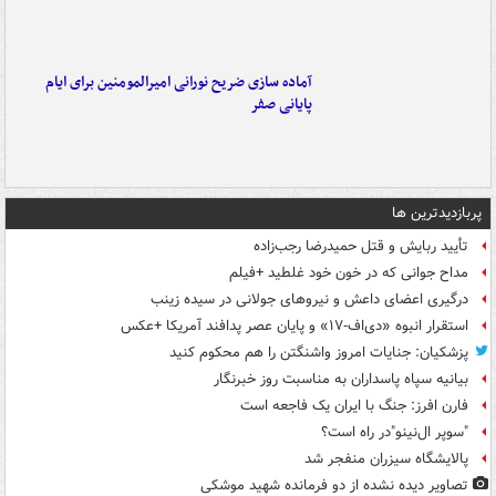
آماده سازی ضریح نورانی امیرالمومنین برای ایام
پایانی صفر
پربازدیدترین ها
تأیید ربایش و قتل حمیدرضا رجب‌زاده
مداح جوانی که در خون خود غلطید +فیلم
درگیری اعضای داعش و نیروهای جولانی در سیده زینب
استقرار انبوه «دی‌اف‑۱۷» و پایان عصر پدافند آمریکا +عکس
پزشکیان: جنایات امروز واشنگتن را هم محکوم کنید
بیانیه سپاه پاسداران به مناسبت روز خبرنگار
فارن افرز: جنگ با ایران یک فاجعه است
"سوپر ال‌نینو"در راه است؟
پالایشگاه سیزران منفجر شد
تصاویر دیده‌ نشده از دو فرمانده شهید موشکی