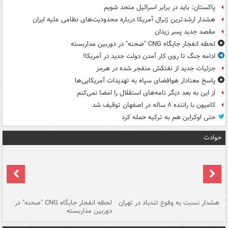
پاکستان: باید در برابر اسرائیل متحد شویم
هشدار ارشدترین ژنرال آمریکا درباره محدودیت‌های نظامی علیه ایران
مقصد جدید پسر زیدان
لحظه انفجار جایگاه CNG "صحنه" در دوربین مداربسته
ادامه جنگ تا روی کار آمدن دولت جدید در آمریکا!
جزئیات جدید از نفتکش منفجر شده در هرمز
پاسخ معنادار هوافضای سپاه به تهدیدات آمریکایی‌ها
از این به بعد دیگر نامه‌های استقلال را امضا نمی‌کنم
کامیون با راننده ۸ ساله در اصفهان توقیف شد
حتی اوکراین هم به ترکیه حمله کرد
حوادث
ای
هشدار نسبت به وفوع تندباد در تهران
لحظه انفجار جایگاه CNG "صحنه" در
دس
دوربین مداربسته
ات