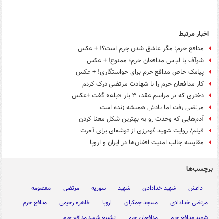
اخبار مرتبط
مدافع حرم: مگر عاشق شدن جرم است؟! + عکس
شوآف با لباس مدافعان حرم؛ ممنوع! + عکس
پیامک خاص مدافع حرم برای خواستگاری! + عکس
کار مدافعان حرم را با شهادت مرتضی درک کردم
دختری که در مراسم عقد، ۳ بار «بله» گفت +عکس
مرتضی رفت اما یادش همیشه زنده است
آدم‌هایی که وحدت رو به بهترین شکل معنا کردن
فیلم/ روایت شهید گودرزی از توشه‌ای برای آخرت
مقایسه جالب امنیت افغان‌ها در ایران و اروپا
برچسب‌ها
داعش
شهید خدادادی
شهید
سوریه
مرتضی
معصومه
مرتضی خدادادی
مسجد جمکران
اروپا
طاهره رحیمی
مدافع حرم
شهید مدافع حرم
مدافعان حرم
تشییع شهید مدافع حرم