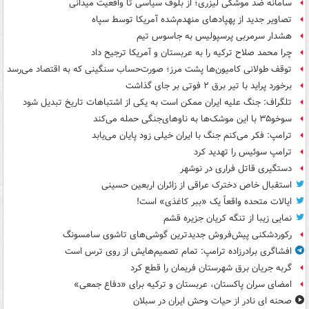
سامانه ضد موشکی لیزری؛ از بلوف سیاسی تا واقعیت میدانی
تصاویر جدید از پهپادهای منهدم‌شده آمریکا توسط سپاه
هشدار سرمربی پرسپولیس به جاسوس تیم
چرا محمد صلاح ترکیه را به عربستان و آمریکا ترجیح داد
توقف طولانی کامیون‌ها پشت مرز؛ صورت‌حساب سنگینی که به اقتصاد می‌رسد
برخورد پراید با تیر برق ۲ فوتی بر جای گذاشت
تلگراف: جنگ علیه ایران ممکن است به یکی از اشتباهات تاریخ تبدیل شود
سوخو۳۵ با این موشک‌ها به ناوهای‌جنگی حمله می‌کند
ترامپ: فکر می‌کنم جنگ با ایران خیلی زود پایان می‌یابد
ترامپ سوئیس را تهدید کرد
دستگیری قاتل فراری در نوشهر
استقبال خاص دخترک عراقی از زائران اربعین حسینی
ایالات متحده واقعاً یک «ببر کاغذی» است!
نمایی زیبا از تنگه کریان جزیره قشم
رکوردشکنی پیش‌فروش جدیدترین گوشی‌های تاشوی سامسونگ
افشاگری برادرزاده ترامپ: تمام تصمیم‌هایش از روی ترس است
گربه جریان برق شهرستان فریمان را قطع کرد
امضای سران پاکستان، عربستان و ترکیه برای «دفاع جمعی»
صحنه ای نادر از حیات وحش ایران در سبلان