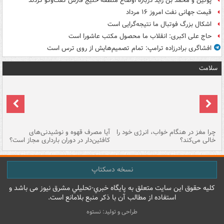
پوتین و محمد بن زاید درباره اوضاع منطقه خلیج فارس گفت‌وگو کردند
قیمت جهانی نفت امروز ۱۶ مرداد
اشکال بزرگ فوتبال ما نتیجه‌گرایی است
حاج علی اکبری: انقلاب ما محصول مکتب عاشورا است
افشاگری برادرزاده ترامپ: تمام تصمیم‌هایش از روی ترس است
سلامت
ت
چرا مغز در هنگام خواب، انرژی خود را
آیا مصرف قهوه و نوشیدنی‌های
چر
خالی می‌کند؟
کافئین‌دار در دوران بارداری مجاز است؟
می
نسخه دسکتاپ
کليه حقوق اين سايت متعلق به پایگاه خبري-تحليلي مشرق نيوز می باشد و
استفاده از مطالب آن با ذکر منبع بلامانع است.
طراحی و تولید: نستوه