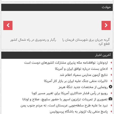
حوادث
گربه جریان برق شهرستان فریمان را
رگبار و رعدوبرق در راه شمال کشور
قطع کرد
گذ
آخرین اخبار
اردوغان: توافقنامه مکه پذیرای مشارکت کشورهای دوست است
ادعای بسنت درباره توافق ایران و آمریکا
نتایج آزمون مدارس سمپاد اعلام شد
تاثیرات منفی جنگ علیه ایران بر بازار کار آمریکا
رونمایی از مختصات جدید تنگۀ هرمز
روبیو در رأس فشار حداکثری آمریکا برای تغییر مسیر کوبا
تصویری از تمرینات ترابزون اسپور با حضور ساویچ، صلاح و اونانا
نبرد ما علیه طرح سلطه‌جویی عربستان است، نه مردم جنوب یمن
پاسخ منفی یک لژیونر به باشگاه پرسپولیس