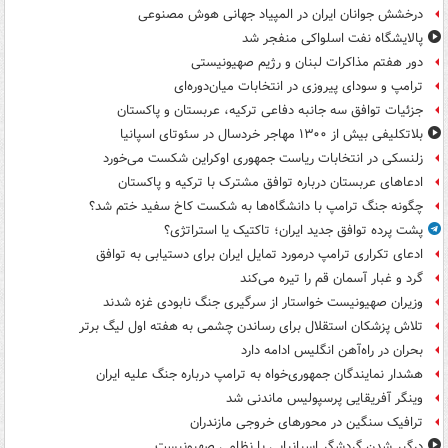
درخشش جوانان ایران در المپیاد جهانی هوش مصنوعی
پالایشگاه نفت اسلواکی منفجر شد
دور هفتم مذاکرات لبنان و رژیم صهیونیستی
ترامپ و سودای پیروزی در انتخابات میان‌دوره‌ای
جزئیات توافق سه جانبه دفاعی ترکیه، عربستان و پاکستان
بلاتکلیفی بیش از ۱۳۰۰ مهاجر خردسال در سئوتای اسپانیا
زلنسکی در انتخابات ریاست جمهوری اوکراین شکست می‌خورد
ادعاهای عربستان درباره توافق مشترک با ترکیه و پاکستان
چگونه جنگ ترامپ با دانشگاه‌ها به شکست کاخ سفید ختم شد؟
پشت پرده توافق جدید ایران؛ تاکتیک یا استراتژی؟
ادعای تکراری ترامپ درمورد تمایل ایران برای دستیابی به توافق
گرد و غبار آسمان قم را تیره می‌کند
وزیران صهیونیست خواستار از سرگیری جنگ نابودی غزه شدند
تلاش پزشکان استقلال برای رساندن چشمی به هفته اول لیگ برتر
بحران در راه‌آهن انگلیس ادامه دارد
هشدار نمایندگان جمهوری‌خواه به ترامپ درباره جنگ علیه ایران
وینگر آفریقایی پرسپولیس ماندنی شد
ترافیک سنگین در محورهای خروجی مازندران
درگیر شدن گردشگر اسپانیایی با نظامی صهیونیست