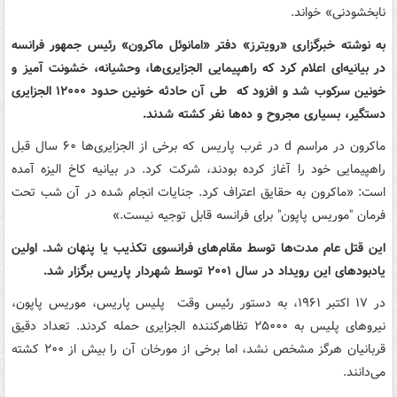
نابخشودنی» خواند.
به نوشته خبرگزاری «رویترز» دفتر «امانوئل ماکرون» رئیس جمهور فرانسه
در بیانیه‌ای اعلام کرد که راهپیمایی الجزایری‌ها، وحشیانه، خشونت آمیز و
خونین سرکوب شد و افزود که طی آن حادثه خونین حدود ۱۲۰۰۰ الجزایری
دستگیر، بسیاری مجروح و ده‌ها نفر کشته شدند.
ماکرون در مراسم d در غرب پاریس که برخی از الجزایری‌ها ۶۰ سال قبل
راهپیمایی خود را آغاز کرده بودند، شرکت کرد. در بیانیه کاخ الیزه آمده
است: «ماکرون به حقایق اعتراف کرد. جنایات انجام شده در آن شب تحت
فرمان "موریس پاپون" برای فرانسه قابل توجیه نیست.»
این قتل عام مدت‌ها توسط مقام‌های فرانسوی تکذیب یا پنهان شد. اولین
یادبودهای این رویداد در سال ۲۰۰۱ توسط شهردار پاریس برگزار شد.
در ۱۷ اکتبر ۱۹۶۱، به دستور رئیس وقت پلیس پاریس، موریس پاپون،
نیروهای پلیس به ۲۵۰۰۰ تظاهرکننده الجزایری حمله کردند. تعداد دقیق
قربانیان هرگز مشخص نشد، اما برخی از مورخان آن را بیش از ۲۰۰ کشته
می‌دانند.