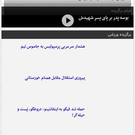
فیلم برگزیده
بوسه‌ پدر بر پای پسر شهیدش
برگزیده ورزشی
هشدار سرمربی پرسپولیس به جاسوس تیم
پیروزی استقلال مقابل همنام خوزستانی
حمله تند فیگو به اینفانتینو: دروغگو، پَست‌ و
حیله‌گر!