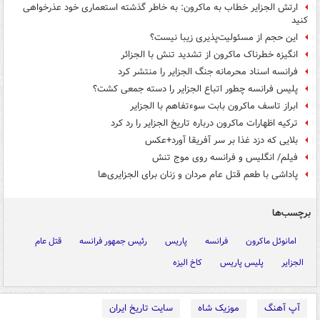
ارتش الجزایر خطاب به ماکرون: به خاطر گذشته استعماری خود عذرخواهی
کنید
این حجم از مسئولیت‌پذیری زیبا نیست؟
انگیزه خطرناک ماکرون از تشدید تنش با الجزائر
فرانسه اسناد محرمانه جنگ الجزایر را منتشر کرد
پلیس فرانسه چطور اتباع الجزایر را دسته جمعی کشت؟
ابراز تاسف ماکرون بابت سوء‌تفاهم با الجزایر
ترکیه اظهارات ماکرون درباره تاریخ الجزایر را رد کرد
بلایی که ‏دزد غذا بر سر آفریقا آورد+عکس
فیلم/ انگلیس و فرانسه روی موج تنش
پاداشی با طعم قتل عام مردان و زنان برای الجزایری‌ها
برچسب‌ها
امانوئل ماکرون
فرانسه
پاریس
رئیس جمهور فرانسه
قتل عام
الجزایر
پلیس پاریس
کاخ الیزه
آپ آهنگ
موزیک شاه
سایت تاریخ ایران