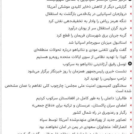
گزارشی دیگر از کاهش ذخایر کلیدی موشکی آمریکا
دروازه‌بان اسپانیایی در یک‌قدمی بازگشت به استقلال
تنگه هرمز ریاض را وادار به تخفیف‌دهی نفتی کرد
خرید گران استقلال سر از یونان درآورد
گربه جریان برق شهرستان فریمان را قطع کرد
استانبول میزبان سوپرجام اسپانیا شد
گفت وگوی تلفنی مودی و نتانیاهو درباره تحولات منطقه‌ای
کوبا: با تهدید نظامی از سوی ایالات متحده روبه‌رو هستیم
توسل رفیق آرژانتینی نتانیاهو به سرکوب
نشست خبری رئیس‌جمهور همزمان با روز خبرنگار برگزار می‌شود
ترامپ سوئیس را تهدید کرد
سخنگوی کمیسیون امنیت ملی مجلس: چارچوب کلی تفاهم با عمان مشخص
شده است
طالبان: داعش را به طور کامل در افغانستان سرکوب کردیم
امضای سران پاکستان، عربستان و ترکیه برای «دفاع جمعی»
رگبار و رعدوبرق در راه شمال کشور
تصاویر جدید از پهپادهای منهدم‌شده آمریکا توسط سپاه
انصارالله: متجاوزان سعودی در یمن در امان نخواهند بود