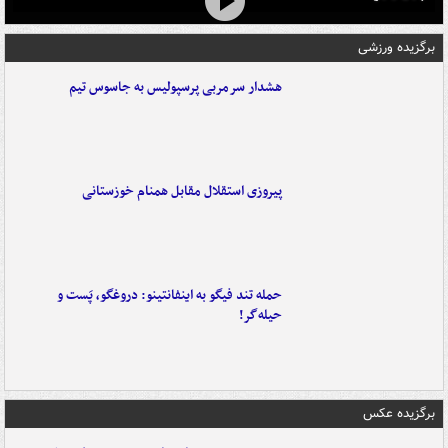
برگزیده ورزشی
هشدار سرمربی پرسپولیس به جاسوس تیم
پیروزی استقلال مقابل همنام خوزستانی
حمله تند فیگو به اینفانتینو: دروغگو، پَست‌ و
حیله‌گر!
برگزیده عکس