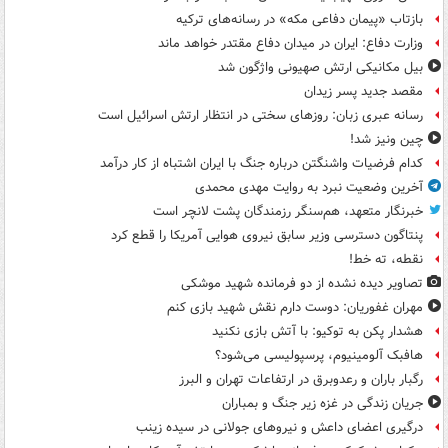
بازتاب «پیمان دفاعی مکه» در رسانه‌های ترکیه
وزارت دفاع: ایران در میدان دفاع مقتدر خواهد ماند
بیل مکانیکی ارتش صهیونی واژگون شد
مقصد جدید پسر زیدان
رسانه عبری زبان: روزهای سختی در انتظار ارتش اسرائیل است
چین ونیز شد!
کدام فرضیات واشنگتن درباره جنگ با ایران اشتباه از کار درآمد
آخرین وضعیت نبرد به روایت مهدی محمدی
خبرنگار متعهد، هم‌سنگر رزمندگان پشت لانچر است
پنتاگون دسترسی وزیر سابق نیروی هوایی آمریکا را قطع کرد
نقطه، ته خط!
تصاویر دیده‌ نشده از دو فرمانده شهید موشکی
مهران غفوریان: دوست دارم نقش شهید بازی کنم
هشدار پکن به توکیو: با آتش بازی نکنید
هافبک آلومینیوم، پرسپولیسی می‌شود؟
رگبار باران و رعدوبرق در ارتفاعات تهران و البرز
جریان زندگی در غزه زیر جنگ و بمباران
درگیری اعضای داعش و نیروهای جولانی در سیده زینب