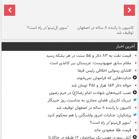
۱ خودرو با ۱۹
کامیون با راننده ۸ ساله در اصفهان
"سوپر ال‌نینو"در راه است؟
رگ
توقیف شد
ته
آخرین اخبار
قیمت نفت به ۸۳ دلار و ۵۵ سنت در هر بشکه رسید
مقام سابق صهیونیست: عربستان ببر کاغذی است
افشای رسوایی اخلاقی رئیس فیفا
جنایت‌هایی که فراموش نمی‌شوند
حواله دلار ۱۵۴ هزار و ۴۵۱ تومان شد
نصب کتیبه‌های شهادت امام رضا(ع) در حرم رضوی
تبریک کاربران فضای مجازی به مناسبت روز خبرنگار
کامیون با راننده ۸ ساله در اصفهان توقیف شد
پزشکیان: جنایات امروز واشنگتن را هم محکوم کنید
"سوپر ال‌نینو"در راه است؟
قیمت طلا صعودی ماند
آتش سوزی مهیب یک ساختمان ۱۲ طبقه در جاکارتا