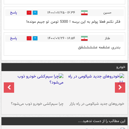
پاسخ
حسین
۱۶:۳۴ - ۱۴۰۰/۰۷/۲۵
0
1
فکر نکنم فعلا پولم به این برسه ! 5300 تومن تو جیبم مونده!
پاسخ
طناز
۱۸:۵۴ - ۱۴۰۰/۰۷/۲۶
0
0
بندری عشقمه عششششقق
خودرو
خودروهای جدید شیائومی در راه بازار
چرا سیم‌کشی خودرو ذوب می‌شود؟
شو
این مطالب را از دست ندهید....