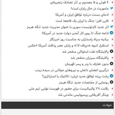
۶ فوتی و ۵ مصدوم بر اثر تصادف زنجیره‌ای
ماموریت در حال پایان است!
ادعای بسنت درباره توافق ایران و آمریکا
فارن افرز: جنگ با ایران یک فاجعه است
اثر جدید کارتونیست سوری با عنوان مدیریت جدید تنگه هرمز
ادامه جنگ تا روی کار آمدن دولت جدید در آمریکا!
بیانیه سپاه پاسداران به مناسبت روز خبرنگار
استقرار انبوه «دی‌اف‑۱۷» و پایان عصر پدافند آمریکا +عکس
پالایشگاه نفت اسلواکی منفجر شد
پالایشگاه سیزران منفجر شد
بدون تعارف با پدر و پسر قهرمان
درگیری اعضای داعش و نیروهای جولانی در سیده زینب
پشت پرده توافق جدید ایران؛ تاکتیک یا استراتژی؟
رونمایی از مختصات جدید تنگۀ هرمز
رقابت ۲۸ والیبالیست برای حضور در فهرست نهایی تیم ملی
وینگر آفریقایی پرسپولیس ماندنی شد
حوادث