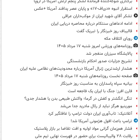
برکناری شوکه‌کننده فرمانده لشکر پنجم ارتش آمریکا در اروپا
استقرار انبوه «دی‌اف‑۱۷» و پایان عصر پدافند آمریکا +عکس
تشکر آقای شهید ایران از موکب‌داران عراقی
ادامه ادعاهای سنتکام درباره محاصره دریایی ایران
قالیباف روز خبرنگار را تبریک گفت
رویای ائتلاف مکه
روزنامه‌های ورزشی امروز ‌شنبه ۱۷ مرداد ۱۴۰۵
پالایشگاه سیزران منفجر شد
تشریح جزئیات صدور احکام بازنشستگی
هشدار ارشدترین ژنرال آمریکا درباره محدودیت‌های نظامی علیه ایران
صفحه نخست روزنامه‌های شنبه ۱۷ مرداد ۱۴۰۵
بیانیه سپاه پاسداران به مناسبت روز خبرنگار
فارن افرز: جنگ با ایران یک فاجعه است
تنگی انگشتر و کفش در گرما؛ واکنش طبیعی بدن یا هشدار جدی؟
مورینیو هرگز نباید از رئال مادرید جدا می‌شد
آتلانتیک: تاب‌آوری ایران دولت ترامپ را غافلگیر کرد
ترامپ باعث افول هژمونی آمریکا شد!
فشار هم‌زمان گرانی مواد اولیه و افت تقاضا بر بازار پلاستیک
رقابت ۲۸ والیبالیست برای حضور در فهرست نهایی تیم ملی