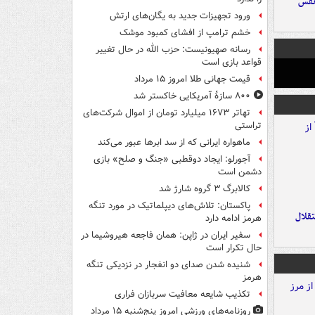
نفس
ورود تجهیزات جدید به یگان‌های ارتش
خشم ترامپ از افشای کمبود موشک
رسانه صهیونیست: حزب الله در حال تغییر
قواعد بازی است
قیمت جهانی طلا امروز ۱۵ مرداد
۸۰۰ سازۀ آمریکایی خاکستر شد
تهاتر ۱۶۷۳ میلیارد تومان از اموال شرکت‌های
تراستی
ماهواره ایرانی که از سد ابرها عبور می‌کند
آجورلو: ایجاد دوقطبی «جنگ و صلح‌» بازی
دشمن است
کالابرگ ۳ گروه شارژ شد
پاکستان: تلاش‌های دیپلماتیک در مورد تنگه
تقلال
هرمز ادامه دارد
سفیر ایران در ژاپن: همان فاجعه هیروشیما در
حال تکرار است
شنیده شدن صدای دو انفجار در نزدیکی تنگه
هرمز
تکذیب شایعه معافیت سربازان فراری
روزنامه‌های ورزشی امروز پنج‌شنبه ۱۵ مرداد