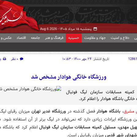
پنجشنبه ۱۵ مرداد ۱۴۰۵ -
Aug 6 2026
ی
دفاع و امنیت
جهاد و مقاومت
حسینیه
فرهنگ و هنر
جامعه
اقتصاد
عکس و ف
1286
تاریخ انتشار:
۲۴ مهر ۱۴۰۰ - ۱۰:۵۳
۰ نظر
چ
ورزشگاه خانگی هوادار مشخص شد
کمیته مسابقات سازمان لیگ فوتبال
خانگی باشگاه هوادار را اعلام کرد.
ش مشرق
،
باشگاه هوادار
فصل گذشته در
ورزشگاه غدیر تهران
میزبان رقبای لیگ
ین ورزشگاه ایرادات زیادی دارد که نمی‌تواند در لیگ برتر از آن استفاده شود.
یل مهدی، مسئول کمیته مسابقات سازمان لیگ فوتبال
اعلام کرد که باشگاه ه
 شهدای شهر قدس
میزبان رقبایش است.