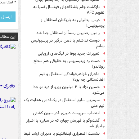
*
لطفا عدد م
بازگشت جام باشگاههای فوتسال آسیا به
تقویم AFC
درس ایتالیایی‌ به بازیکنان استقلال و
پرسپولیس!
رامین رضاییان رسماً از استقلال جدا شد
این مطالب
دوست نداشتم با ذهن درگیر در پرسپولیس
بمانم
تغییرات جدید یوفا در لیگ‌های اروپایی
دست رد وینیسیوس به حقوقی هم سطح
رونالدو!
ماجرای خواهرخواندگی استقلال و تیم
افغانستانی چه بود؟
کالابرگ ۳ گروه شارژ شد
حسین نژاد با ۲ میلیون یورو از دینامو جدا
می‌شود
سرمربی سابق استقلال در یک‌قدمی هدایت یک
تیم ملی
انتصاب سرپرست دبیری فدراسیون کشتی
گفت‌وگو با قهرمان جهان که در مبارزه با اشرار
جانباز شد
نشست اضطراری اینفانتینو با مدیران ارشد فیفا