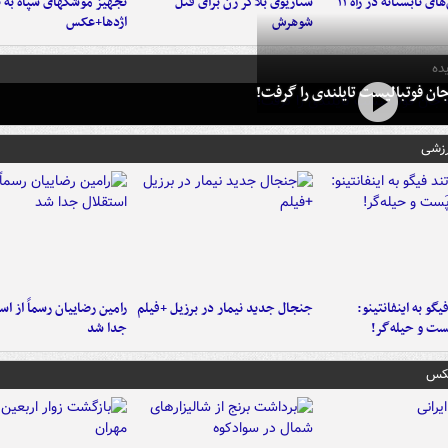
موج بارش‌های تابستانه در راه ۱۱
سناریوی بلاگر زن برای قتل
تجهیز موشکهای سپاه به 
شوهرش
اژدها+عکس
ده
ان فوتبالیست تایلندی را گرفت!
رزشی
یگو به اینفانتینو:
جنجال جدید نیمار در برزیل +فیلم
رامین رضاییان رسماً از اس
ست‌ و حیله‌گر!
جدا شد
عکس