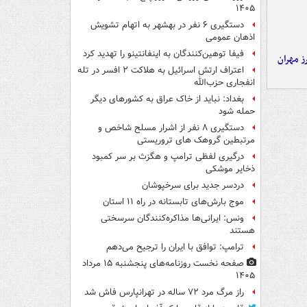
۱۴۰۵
دستگیری ۶ نفر در بهشهر به اتهام تشویش
اذهان عمومی
فیفا توهین‌کنندگان به اینفانتینو را تهدید کرد
ز مهران
اعتراف ارتش اسرائیل به هلاکت ۲ افسر در تله
انفجاری حزب‌الله
بغداد: نباید از خاک عراق به کشورهای دیگر
حمله شود
دستگیری ۸ نفر از اشرار مسلح شاخص و
مرتبطین گروهک های تروریستی
درگیری لفظی ترامپ و هگزث بر سر کمبود
ذخایر موشکی
دردسر جدید برای سرخپوشان
موج بارش‌های تابستانه در راه ۱۱ استان
ونس: ایرانی‌ها مذاکره‌کنندگان سرسختی
هستند
ترامپ: توافق با ایران را ترجیح می‌دهم
صفحه نخست روزنامه‌های پنجشنبه ۱۵ مرداد
۱۴۰۵
راز مرگ مرد ۷۲ ساله در تهرانپارس فاش شد