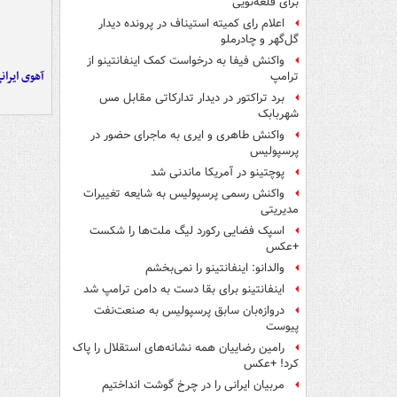
برای قلعه‌نویی
اعلام رای کمیته استیناف در پرونده دیدار
گل‌گهر و چادرملو
واکنش فیفا به درخواست کمک اینفانتینو از
آهوی ایران
ترامپ
برد تراکتور در دیدار تدارکاتی مقابل مس
شهربابک
واکنش طاهری و ایری به ماجرای حضور در
پرسپولیس
پوچتینو در آمریکا ماندنی شد
واکنش رسمی پرسپولیس به شایعه تغییرات
مدیریتی
اسپک فضایی رکورد لیگ ملت‌ها را شکست
+عکس
والدانو: اینفانتینو را نمی‌بخشم
اینفانتینو برای بقا دست به دامن ترامپ شد
دروازه‌بان سابق پرسپولیس به صنعت‌نفت
پیوست
رامین رضاییان همه نشانه‌های استقلال را پاک
کرد! +عکس
مربیان ایرانی را در چرخ گوشت انداختیم