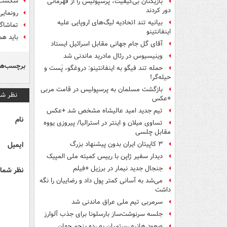
شکست ا
بازیکنان بی‌کیفیت، پرسپولیس را از قهرمانی
دور کردند
رونمایی
بیانیه تند اتحادیه لیگ‌های اروپایی علیه
تماشاگر
اینفانتینو
باید هم
آقای گل جام جهانی مقابل اسرائیل ایستاد
وینیسیوس در رئال مادرید ماندنی شد
برچسب‌ها
حمله تند فیگو به اینفانتینو: دروغگو، پَست‌ و
حیله‌گر!
بازگشت مسلمان به پرسپولیس در قامت مربی
نظر شم
+عکس
تیم جدید امید عالیشاه مشخص شد +عکس
نام
تساوی میلان و اینتر در استرالیا/ پیروزی یووه
مقابل چلسی
ایمیل
۳ کاپیتان ایران بدون پیشنهاد بزرگ
دیدار سفیر ژاپن با رییس کمیته ملی المپیک
جنجال جدید نیمار در برزیل +فیلم
نظر شما 
می‌شد به آسانی کمتر پول داد و رضاییان را نگه
داشت
سرمربی تیم ملی عراق ماندنی شد
جلسه سرنوشت‌ساز بارسلونا برای جذب آلوارز
صعود هانیه رستمیان به رده پنجم جهان