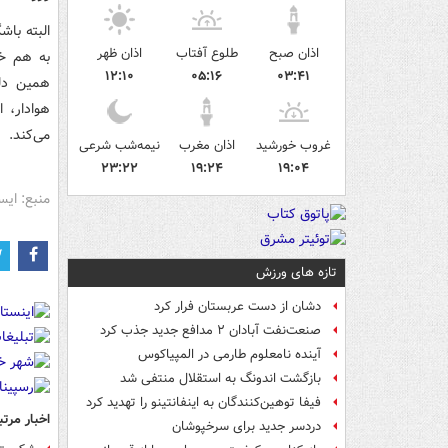
البته باش
اذان صبح
طلوع آفتاب
اذان ظهر
به هم خو
۱۲:۱۰
۰۵:۱۶
۰۳:۴۱
همین دلی
هوادار، 
می‌کند.
غروب خورشید
اذان مغرب
نیمه‌شب شرعی
۲۳:۲۲
۱۹:۲۴
۱۹:۰۴
منبع: ایس
تازه های ورزش
دشان از دست عربستان فرار کرد
صنعت‌نفت آبادان ۲ مدافع جدید جذب کرد
آینده نامعلوم طارمی در المپیاکوس
بازگشت اندونگ به استقلال منتفی شد
فیفا توهین‌کنندگان به اینفانتینو را تهدید کرد
اخبار مرتب
دردسر جدید برای سرخپوشان