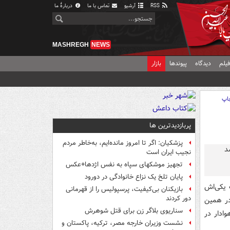
RSS
آرشیو
تماس با ما
دربارهٔ ما
MASHREGH
NEWS
یلم
دیدگاه
پیوندها
بازار
اپ
پربازدیدترین ها
پزشکیان: اگر تا امروز مانده‌ایم، به‌خاطر مردم
نجیب ایران است
تجهیز موشکهای سپاه به نفس اژدها+عکس
پایان تلخ یک نزاع خانوادگی در دورود
 یکی‌اش
بازیکنان بی‌کیفیت، پرسپولیس را از قهرمانی
دور کردند
 در همین
سناریوی بلاگر زن برای قتل شوهرش
وادار در
نشست وزیران خارجه مصر، ترکیه، پاکستان و