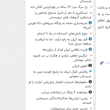
عربستان
راز مرگ مرد ۷۲ ساله در تهرانپارس فاش شد
د و باعث
دستگیری ۸ نفر از اشرار مسلح شاخص و
ست و به
مرتبطین گروهک های تروریستی
ق اعلام
شبیه‌سازی حمله به پایگاه نیروهای دلتا فورس
رج بازی
آمریکا
موج بارش‌های تابستانه در راه ۱۱ استان
قرار بود ایران به زانو درآید، اما به ابرقدرت
منطقه تبدیل شد!
قدرت نظامی ایران فراتر از برآوردها
درگیری لفظی ترامپ و هگزث بر سر کمبود
ذخایر موشکی
آهوی ایرانی
واکنش کمال شرف به پاسخ کوبنده یمن به
عربستان سعودی
ماهواره‌ها خسارت انفجار جبل‌علی امارت را لو
دادند
مشاهده ۴ پلنگ در ارتفاعات میناب
ونس: ایرانی‌ها مذاکره‌کنندگان سرسختی
هستند
دردسر جدید برای سرخپوشان