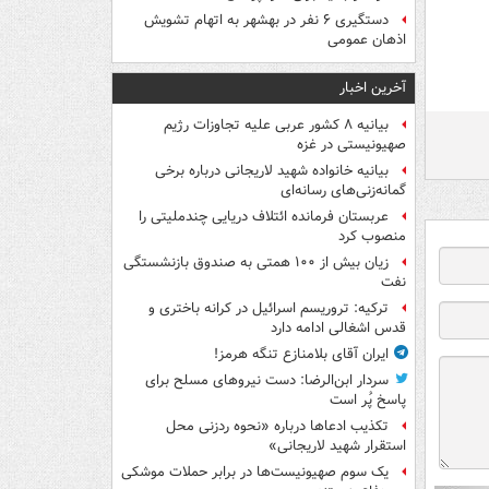
دستگیری ۶ نفر در بهشهر به اتهام تشویش
اذهان عمومی
آخرین اخبار
بیانیه ۸ کشور عربی علیه تجاوزات رژیم
صهیونیستی در غزه
بیانیه خانواده شهید لاریجانی درباره برخی
گمانه‌زنی‌های رسانه‌ای
عربستان فرمانده ائتلاف دریایی چندملیتی را
منصوب کرد
زیان بیش از ۱۰۰ همتی به صندوق‌ بازنشستگی
نفت
ترکیه: تروریسم اسرائیل در کرانه باختری و
قدس اشغالی ادامه دارد
ایران آقای بلامنازع تنگه هرمز!
سردار ابن‌الرضا: دست نیروهای مسلح برای
پاسخ پُر است
تکذیب ادعاها درباره «نحوه ردزنی محل
استقرار شهید لاریجانی»
یک‌ سوم صهیونیست‌ها در برابر حملات موشکی