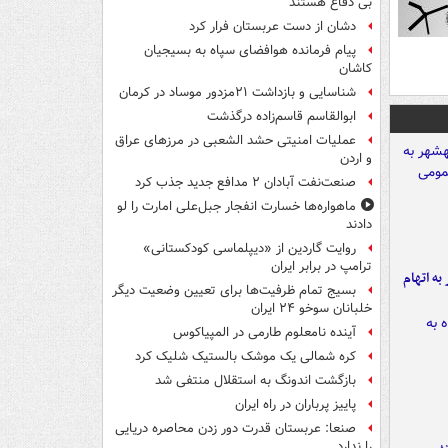
بی دفاع هستند
دشان از دست عربستان فرار کرد
پیام فرمانده هوافضای سپاه به بسیجیان
کاشان
شناسایی و بازداشت ۲۱مزدور موساد در کرمان
ابوالقاسم قاسم‌زاده درگذشت
عملیات امنیتی حشد الشعبی در مرزهای عراق
و اردن
صنعت‌نفت آبادان ۲ مدافع جدید جذب کرد
ماهواره‌ها خسارت انفجار جبل‌علی امارت را لو
دادند
روایت گاردین از «دیپلماسی کودکستانی»
ترامپ در برابر ایران
شهر به اتهام
بسیج تمام ظرفیت‌ها برای تعیین وضعیت دیگر
خلبانان سوخو ۲۴ ایران
آینده نامعلوم طارمی در المپیاکوس
کره شمالی یک موشک بالستیک شلیک کرد
بازگشت اندونگ به استقلال منتفی شد
پاییز پرباران در راه ایران
صنعا: عربستان قدرت دور زدن محاصره دریایی
را ندارد