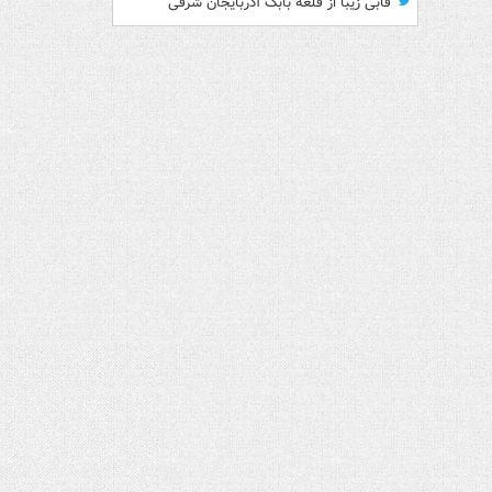
قابی زیبا از قلعه بابک آذربایجان شرقی