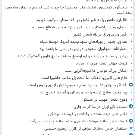
ترامپ سوئیس را تهدید کرد
سخنگوی کمیسیون امنیت ملی مجلس: چارچوب کلی تفاهم با عمان مشخص
شده است
طالبان: داعش را به طور کامل در افغانستان سرکوب کردیم
امضای سران پاکستان، عربستان و ترکیه برای «دفاع جمعی»
رگبار و رعدوبرق در راه شمال کشور
تصاویر جدید از پهپادهای منهدم‌شده آمریکا توسط سپاه
انصارالله: متجاوزان سعودی در یمن در امان نخواهند بود
پوتین و محمد بن زاید درباره اوضاع منطقه خلیج فارس گفت‌وگو کردند
قیمت جهانی نفت امروز ۱۶ مرداد
اشکال بزرگ فوتبال ما نتیجه‌گرایی است
حاج علی اکبری: انقلاب ما محصول مکتب عاشورا است
افشاگری برادرزاده ترامپ: تمام تصمیم‌هایش از روی ترس است
چرا محمد صلاح ترکیه را به عربستان و آمریکا ترجیح داد
وقوع انفجار مهیب در مسکو
دست بالای ایران در مذاکرات جاری!
عکس‌های دیده نشده از رفاقت دو فرمانده‌ موشکی
قیمت بنزین مانند موشک بالا می‌رود اما مانند پر پایین می‌آید!
استقبال خاص دخترک عراقی از زائران اربعین حسینی