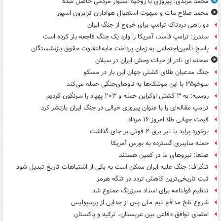
محمد مرندی: پیروزی با روحیه استوار مردمی حاصل شده
محمد صلاح مات و مبهوت استقبال هواداران ترابزون اسپور
دو راهی دردناک ترامپ برای خروج از جنگ ایران
سندرز: ترامپ فاسد، آمریکا را وارد یک جنگ فاجعه بار کرده است
پاسخ تأمین‌اجتماعی به زمان پرداخت مابه‌التفاوت حقوق بازنشستگان
صحنه ای نادر از حیات وحش ایران در سبلان
جنگ مدعیان طلای کشتی جهان این بار در مسکو
سوخو۳۵ با این موشک‌ها به ناوهای‌جنگی حمله می‌کند
روسیه: به ۳ کشتی اوکراین حمله و ۲۰۳ پهپاد را سرنگون کردیم
ترامپ مقاله‌ای را با عنوان پیروزی خیالی در جنگ ایران بازنشر کرد
قیمت جهانی طلا امروز ۱۶ مرداد
برخورد پراید با تیر برق ۲ فوتی بر جای گذاشت
حمله سایبری گسترده به بورس آمریکا
صنعا: نیروهای ما در کمین‌ هستند
تلگراف: جنگ علیه ایران ممکن است به یکی از اشتباهات تاریخ تبدیل شود
ثبت تاریخی‌ترین کاهش تردد در تنگه هرمز
تنظیم قولنامه برای اسناد سبزرنگ ممنوع شد
شروع تلخ مدافع تیم ملی پس از جدایی از پرسپولیس
امضای توافق دفاعی بین عربستان، ترکیه و پاکستان