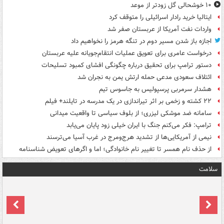
۱۰ خوشحالی گل زودتر از موعد
ایتالیا خرید رادار اسرائیلی را متوقف کرد
واردات نفت آمریکا از عربستان صفر شد
اجازه باز شدن مسیر دوم در تنگه هرمز را نخواهیم داد
درخواست عامری برای تعویق عملیات انتقام‌جویانه علیه عربستان
دستور ترامپ برای تحقیق درباره چگونگی افشای کمبود تسلیحات
ائتلاف سعودی مدعی حمله ارتش یمن به نجران شد
هشدار سرمربی پرسپولیس به جاسوس تیم
۲۲ کشته و زخمی بر اثر تیراندازی در یک مدرسه در تایلند+ فیلم
سامانه ضد موشکی لیزری؛ از بلوف سیاسی تا واقعیت میدانی
ترامپ: فکر می‌کنم جنگ با ایران خیلی زود پایان می‌یابد
نیمی از آمریکایی‌ها از تشدید هرج‌ومرج در غرب آسیا می‌ترسند
از حذف نام همسر تا تغییر نام خانوادگی؛ اما و اگرهای تعویض شناسنامه
سلامت
ت