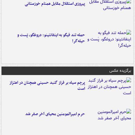
پیروزی استقلال مقابل همنام خوزستانی
حمله تند فیگو به اینفانتینو: دروغگو، پَست‌ و
حیله‌گر!
برگزیده عکس
پرچم سیاه بر فراز گنبد حسینی همچنان در اهتزاز
است
حرم امیرالمومنین محیای آخر صفر شد