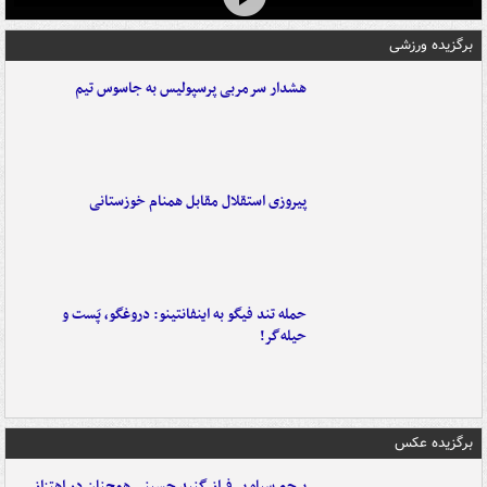
برگزیده ورزشی
هشدار سرمربی پرسپولیس به جاسوس تیم
پیروزی استقلال مقابل همنام خوزستانی
حمله تند فیگو به اینفانتینو: دروغگو، پَست‌ و
حیله‌گر!
برگزیده عکس
پرچم سیاه بر فراز گنبد حسینی همچنان در اهتزاز