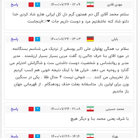
پاسخ
مهدی قادی
۱۲:۰۹ - ۱۴۰۰/۰۷/۲۴
0
0
سلتم محمد آقای گل دم همتون گرم دل کل ایرانی هارو شاد کردی خدا
دلتو شاد کنه عاشقتیم مرد و دوست داریم جات ❤👉اینجاست
پاسخ
بابلی
۱۳:۰۳ - ۱۴۰۰/۰۷/۲۴
0
0
سلام ب همگی پهلوان علی اکبر یوسفی از نزدیک می شناسم بستگانمه.
در مورد اقای بنا حرف جالبی زد گفت مربی بسیار بسیار ارزشمند . مدیر
مدبر و روانشناس و شخصیت دوست داشتنی ست و شاگرانش احترام می
گذارد و روحیه می دهد. خیلی ها با اینک نتیجه خوبی هم کسب کردیم
باز تخریبش می کنند. .... شوخی نیست ۴ مدال طلا . یکی در سنگین
وزن برای اولین بار. متاسفانه بعلت حذف زودهنگام . از قهرمانی جهان
باز ماندیم
پاسخ
محمد حسینی
۲۱:۰۸ - ۱۴۰۰/۰۷/۲۴
0
0
با شرف یعنی محمد بنا و دیگر هیچ
پاسخ
بهراد
۱۴:۱۶ - ۱۴۰۰/۰۷/۲۸
0
0