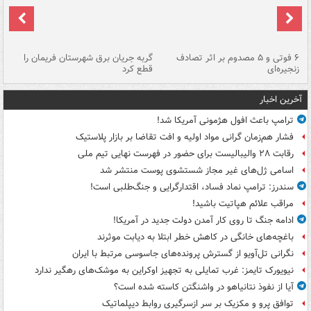
۶ فوتی و ۵ مصدوم بر اثر تصادف
گربه جریان برق شهرستان فریمان را
رگ
زنجیره‌ای
قطع کرد
آخرین اخبار
ترامپ باعث افول هژمونی آمریکا شد!
فشار هم‌زمان گرانی مواد اولیه و افت تقاضا بر بازار پلاستیک
رقابت ۲۸ والیبالیست برای حضور در فهرست نهایی تیم ملی
اسامی ژل‌های غیر مجاز شستشوی پوست منتشر شد
سندرز: ترامپ نماد فساد، اقتدارگرایی و جنگ‌طلبی است!
مراقب علائم هپاتیت باشید!
ادامه جنگ تا روی کار آمدن دولت جدید در آمریکا!
باغچه‌های خانگی در کاهش خطر ابتلا به دیابت موثرند
نگرانی تل‌آویو از گسترش پرونده‌های جاسوسی مرتبط با ایران
نیویورک تایمز: غرب تمایلی به تجهیز اوکراین به موشک‌های رهگیر ندارد
آیا از نفوذ نتانیاهو در واشنگتن کاسته شده است؟
توافق پرو و مکزیک بر سر ازسرگیری روابط دیپلماتیک