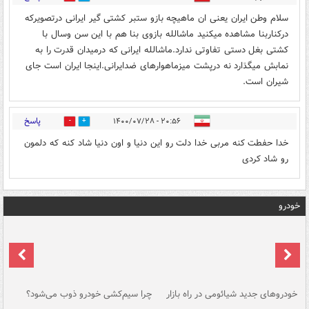
سلام وطن ایران یعنی ان ماهیچه بازو ستبر کشتی گیر ایرانی درتصویرکه
درکناربنا مشاهده میکنید ماشالله بازوی بنا هم با این سن وسال با
کشتی بغل دستی تفاوتی ندارد.ماشالله ایرانی که درمیدان قدرت را به
نمابش میگڌارد نه درپشت میزماهوارهای ضدایرانی.اینجا ایران است جای
شیران است.
پاسخ
۲۰:۵۶ - ۱۴۰۰/۰۷/۲۸
0
0
خدا حفطت کنه مربی خدا دلت رو این دنیا و اون دنیا شاد کنه که دلمون
رو شاد کردی
خودرو
خودروهای جدید شیائومی در راه بازار
چرا سیم‌کشی خودرو ذوب می‌شود؟
شو