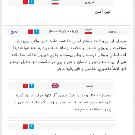
تبریزی
0
0
الهی آمین
پاسخ
محمد
۰۴:۲۳ - ۱۴۰۰/۰۷/۲۳
23
5
مربيان ايراني و البته بيشتر ايراني ها همه عادت دارن وقتي روي نوار
موفقيت و پيروزي هستن و خلاصه اوضاع همه جوره به نفع آنها شديدأ
احساساتي و وطن دوست و وطن پرست و جلوي دوربين ها اما خدا نكنه
غير از اين باشه زمين و آسمان و جن و پري در شكست آنها دخيل بوده و
آنها اصلأ تقصيري نداشتن و قهر بقيه ماجرا
محمد
0
19
المپیک ۲۰۱۶ رو یادت رفت همین آقا تنها حرفی که زد گفت
شرمنده مردم هستم. نه به زمین و زمان گیر داد نه به جن و
پری. انصاف خوب چیزیه
0
6