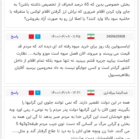
بخش خصوصی بدین که 65 درصد انحراف از تخصیص داشته باشن؟ به
جای وارد کردن اقلام ضروری که براش ارز گرفتن اقلام لوکس یا متفرقه با
حاشیه سود بالا وارد کنند؟ یا اصلا ارز رو به صورت آزاد بفروشن؟
پاسخ
۱۱:۴۵ - ۱۴۰۰/۰۴/۰۸
3459635908
0
0
ایامسیولین یک روز برای خرید میوه رفته اند ای دیده اند که مردم قد
قیمت می پرسند و میروند الان فصل میوه است موزو وانبه.... نظارت
کجاست بیایید جزیره قشم ببینید نه تنها میوه بلکه تمام اقلام از داخل
کشور گرانتر است و کسی جوابگو نیست به داد محرومین برسید آقایان
بظاهرمسیول
پاسخ
عبدالرضا بیرقداری
۱۲:۲۱ - ۱۴۰۰/۰۴/۰۸
0
0
همه در این دولت تقصیر دارند. گه نمی توانند جلوی این گرانیها را
بگیریند چون الان با این گرانیها دولت پدر مردم را به نوعی د رمی اورد وبه
نفع خودشان است این گرانی خدا به مردم صبر بدهد تا گی این همه بد
بختی و گرانی مرگ بر گسانی گه دست توی جیب مردم طبقه2و3و4 5
می گنند. خدا زن وبچه های انان را به درد نا علاج گرفتار گند و مثل.....
س جلوی اقواممشان دست وپا بزنند