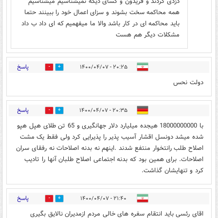
دزدی کردند و فریدون و کسای دیگه نمیشناسیم میشناسیم
همه محاکمه سخت بشوند و سزای اعمال خود را ببینند حتما
باید محاکمه ای در کار باشد والا ما میفهمیم که ای داد ب داد
مشکلات دیگر هم هست
پاسخ
۲۰:۲۵ - ۱۴۰۰/۰۴/۰۷
4
14
دولت نحس
پاسخ
۲۰:۳۵ - ۱۴۰۰/۰۴/۰۷
0
15
با 18000000000 هیجده میلیارد دلار جهانگیری و 65 تن طلای هپل هپو
شده میشد دونسل اقشار آسیب پذیر را پذیرایی کرد ولی فقط یک مشت
اصلاح طلب رانتخوار منتفع شدند .اینهم نه بدنه اصلاحات نه رفقای سران
اصلاحات. برای همین بود که بدنه اجتماعی اصلاح طلبان آنها را تادیب
کرد و تنهایشان گذاشت.
پاسخ
۲۱:۴۰ - ۱۴۰۰/۰۴/۰۷
1
15
اقای رئسی باید انتقام سفره های خالی مردم ازمدیران نالایق بگیری