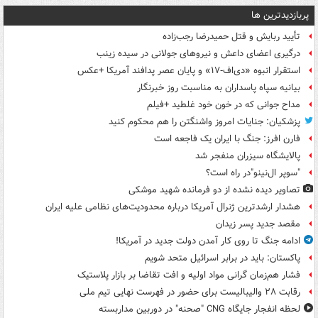
پربازدیدترین ها
تأیید ربایش و قتل حمیدرضا رجب‌زاده
درگیری اعضای داعش و نیروهای جولانی در سیده زینب
استقرار انبوه «دی‌اف‑۱۷» و پایان عصر پدافند آمریکا +عکس
بیانیه سپاه پاسداران به مناسبت روز خبرنگار
مداح جوانی که در خون خود غلطید +فیلم
پزشکیان: جنایات امروز واشنگتن را هم محکوم کنید
فارن افرز: جنگ با ایران یک فاجعه است
پالایشگاه سیزران منفجر شد
"سوپر ال‌نینو"در راه است؟
تصاویر دیده‌ نشده از دو فرمانده شهید موشکی
هشدار ارشدترین ژنرال آمریکا درباره محدودیت‌های نظامی علیه ایران
مقصد جدید پسر زیدان
ادامه جنگ تا روی کار آمدن دولت جدید در آمریکا!
پاکستان: باید در برابر اسرائیل متحد شویم
فشار هم‌زمان گرانی مواد اولیه و افت تقاضا بر بازار پلاستیک
رقابت ۲۸ والیبالیست برای حضور در فهرست نهایی تیم ملی
لحظه انفجار جایگاه CNG "صحنه" در دوربین مداربسته