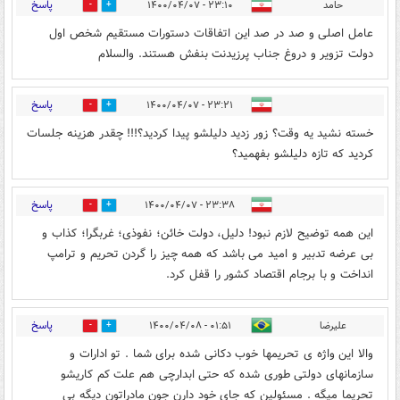
پاسخ
حامد
۲۳:۱۰ - ۱۴۰۰/۰۴/۰۷
2
8
عامل اصلی و صد در صد این اتفاقات دستورات مستقیم شخص اول
دولت تزویر و دروغ جناب پرزیدنت بنفش هستند. والسلام
پاسخ
۲۳:۲۱ - ۱۴۰۰/۰۴/۰۷
1
14
خسته نشید یه وقت؟ زور زدید دلیلشو پیدا کردید؟!!! چقدر هزینه جلسات
کردید که تازه دلیلشو بفهمید؟
پاسخ
۲۳:۳۸ - ۱۴۰۰/۰۴/۰۷
5
9
این همه توضیح لازم نبود! دلیل، دولت خائن؛ نفوذی؛ غربگرا؛ کذاب و
بی عرضه تدبیر و امید می باشد که همه چیز را گردن تحریم و ترامپ
انداخت و با برجام اقتصاد کشور را قفل کرد.
پاسخ
علیرضا
۰۱:۵۱ - ۱۴۰۰/۰۴/۰۸
0
4
والا این واژه ی تحریمها خوب دکانی شده برای شما . تو ادارات و
سازمانهای دولتی طوری شده که حتی ابدارچی هم علت کم کاریشو
تحریما میگه . مسئولین که جای خود دارن جون مادراتون دیگه بی