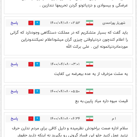
عرضگی و بیسوادی و دزدیاتونو گردن تحریمها نندازین .
پاسخ
شهریار پوراحمدی
۰۲:۵۲ - ۱۴۰۰/۰۴/۰۸
0
3
باید گفت که بسیار متشکریم که در مملکت دستگاهی وجوددارد که گرانی
را اعلام کندچون دردنیاوقتی چیزی گران میشوداعلام نمیکنندودراین
موردمادردنیانمونه این . علی برکت الله
پاسخ
۰۳:۰۱ - ۱۴۰۰/۰۴/۰۸
0
6
یه مشت مزخرف از یه عده بیعرضه بی کفایت
پاسخ
۰۵:۵۰ - ۱۴۰۰/۰۴/۰۸
2
0
قیمت میوه داره میاد پایین.به بع
پاسخ
ا م
۰۶:۳۴ - ۱۴۰۰/۰۴/۰۸
0
0
سلام اداره صمت براخودش نظرمیده و دلیل کافی برای مردم ندارن حرف
نزنید عمل کنید جلو این فساد گرونی رو بگیرید نه اینکه دارید حقوق