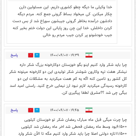
خدا وکیلی ما دیگه چطو کشوری داریم. این مسئولین دارن
چکار میکنن. کی میخواد بساط گرونی جمع کنه. مردم دیگه
دادشون درآمده بخاطر گرونی جیبشون سوراخ شد از بس دست
کردن داخلش. خدا این چن روز پایانی این دولت ختم بخیر کنه
جیب خودشونو پر کردن جیب مردم رو خالی
پاسخ
۱۹:۳۹ - ۱۴۰۰/۰۴/۰۷
2
66
چرا باید شکر وارد کنیم اینو بگو خوزستان دوکارخونه بزرگ شکر داره
نیشکر هفت تپه وکارون شوشتر شکر تولیدی این دو کارخونه میتونه شکر
کل کشور رو تامین کنه اگه یه کم همت میکردید به مشکلات این دو
کارخونه رسیدگی میکردید لازم نبود ارز نیمایی خرج کنید. راستی امید اسد
بیگی چی شد ؟؟مشرق لطفا پیگیری کن.
پاسخ
۱۹:۴۵ - ۱۴۰۰/۰۴/۰۷
0
31
چرا چرت میگی قبل ماه مبارک رمضان شکر تو خوزستان کیلویی
۶/۵۰۰بود وسط ماه رمضان قحطی شد اخر ماه رمضان شد کیلویی
۱۱/۵۰۰تازه دولتی اصلا چرا باید شکر وارد کنیم مگه تا الآن شکر وارد