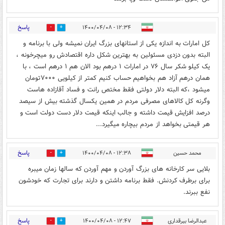
پاسخ
۱۲:۳۴ - ۱۴۰۰/۰۴/۰۸
0
1
کل امارات به اندازه یکی از استانهای بزرگ ایران نمیشه ولی با برنامه و
البته بدون دزدی مسئولین به بهترین شکل داره اقتصادش رو میچرخونه ،
یک کیلو شکر سال ۷۶ در امارات ۱ درهم بود الان هم ۱ درهم است ، با
همان درهم آزاد هم بخواهیم حساب کنیم کمتر از کیلویی ۷۰۰۰تومان
میشود ،که البته دلار دولتی فقط مختص رانت و فساد آقازاده هاست
وگرنه کل کالاهای مصرفی مردم در همین یکسال گذشته بیش از سیصد
درصد افزایش قیمت داشته و جالب اینکه قیمت دلار دست دولت است و
هر قیمتی بخواهد از مردم بیچاره میگیرد...
پاسخ
محمد حسین
۱۲:۳۸ - ۱۴۰۰/۰۴/۰۸
0
1
بلایی سر کارخانه های بزرگ آوردن و مهم آوردن که سالها زمان میبره
برای برطرف کردنش. فقط برنامه داشتن و دارند برای تجارت که خودشون
نفع ببرند.
پاسخ
عبدالرضا بیرقداری
۱۲:۴۷ - ۱۴۰۰/۰۴/۰۸
0
1