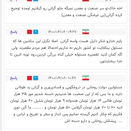
اخه خاک‌تو سر صنعت و معدن نمیگه جلو گرانی رو گرفتیم اومده توجیح
کرده گرانی(بی عرضگی صنعت و معدن)
پاسخ
۰۹:۲۷ - ۱۴۰۰/۰۴/۰۸
0
0
بازم خدارو شکر دلیل هست واسه گرانی. اصلا نگران این نباشین ها که
مسئول بیکفایت تو کشور داریم نه نداریم.احتمالا هم مردم مقصرند ولی
اگه گمان کنید تقصیره مسئوله خیلی گناه بزرگی کردین.زود توبه کنین تا
خدا ببخشتتون
پاسخ
۱۰:۴۸ - ۱۴۰۰/۰۴/۰۸
0
1
مسئولین دولت روحانی در دروغگویی و فسادپروری و گرانی ید طولانی
دارند و ما بس که از این صحبت ها شنیدیم خسته شدیم موز ۳۵ هزار
تومان طالبی ۱۴ هزار تومان هندوانه ۹ هزار تومان شلیل ۴۰ هزار تومان
انبه ۶۰ تا ۷۰ هزار تومان گیلاس ۵۰ هزار تومان و ......... ما آلن توی
فکریم که چکار کنیم گرسنه نمانیم پس انداز و سفر و تفریح و لباس و
.... پیشکش روحانی و دارو دسته اش