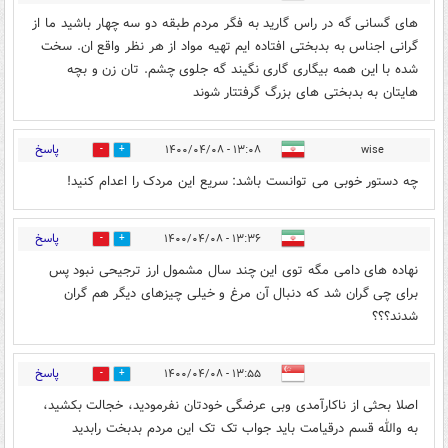
های گسانی گه در راس گارید به فگر مردم طبقه دو سه چهار باشید ما از
گرانی اجناس به بدبختی افتاده ایم تهیه مواد از هر نظر واقع ان. سخت
شده با این همه بیگاری گاری نگیند گه جلوی چشم. تان زن و بچه
هایتان به بدبختی های بزرگ گرفتتار شوند
پاسخ
۱۳:۰۸ - ۱۴۰۰/۰۴/۰۸
wise
0
1
چه دستور خوبی می توانست باشد: سریع این مردک را اعدام کنید!
پاسخ
۱۳:۳۶ - ۱۴۰۰/۰۴/۰۸
0
2
نهاده های دامی مگه توی این چند سال مشمول ارز ترجیحی نبود پس
برای چی گران شد که دنبال آن مرغ و خیلی چیزهای دیگر هم گران
شدند؟؟؟
پاسخ
۱۳:۵۵ - ۱۴۰۰/۰۴/۰۸
0
2
اصلا بحثی از ناکارآمدی وبی عرضگی خودتان نفرمودید، خجالت بکشید،
به والله قسم درقیامت باید جواب تک تک این مردم بدبخت رابدید