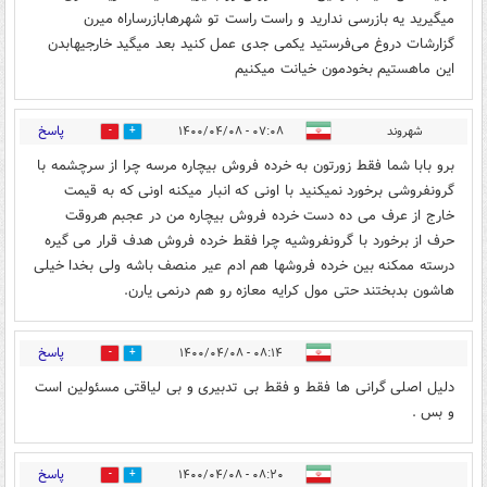
میگیرید یه بازرسی ندارید و راست راست تو شهرهابازرساراه میرن
گزارشات دروغ می‌فرستید یکمی جدی عمل کنید بعد میگید خارجیهابدن
این ماهستیم بخودمون خیانت میکنیم
پاسخ
شهروند
۰۷:۰۸ - ۱۴۰۰/۰۴/۰۸
1
0
برو بابا شما فقط زورتون به خرده فروش بیچاره مرسه چرا از سرچشمه با
گرونفروشی برخورد نمیکنید با اونی که انبار میکنه اونی که به قیمت
خارج از عرف می ده دست خرده فروش بیچاره من در عجبم هروقت
حرف از برخورد با گرونفروشیه چرا فقط خرده فروش هدف قرار می گیره
درسته ممکنه بین خرده فروشها هم ادم عیر منصف باشه ولی بخدا خیلی
هاشون بدبختند حتی مول کرایه معازه رو هم درنمی یارن.
پاسخ
۰۸:۱۴ - ۱۴۰۰/۰۴/۰۸
0
2
دلیل اصلی گرانی ها فقط و فقط بی تدبیری و بی لیاقتی مسئولین است
و بس .
پاسخ
۰۸:۲۰ - ۱۴۰۰/۰۴/۰۸
3
3