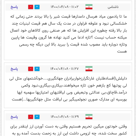
پاسخ
ناشناس
۱۱:۰۲ - ۱۴۰۰/۰۴/۰۸
0
1
ما تا یادمون میاد هرسال دامدارها قیمت شیر را بالا بردند حتی زمانی که
خشکسالی نبود و علوفه فراوان در مدت یک سال هم‌ قیمت لبنیات چند
بار بالا رفته چطوره این افزایش ها که هر صنفی روی کالاهای خود اعمال
میکنه حساب نیست ؟تازه ادعا می کنید نهاده ها گرون وقیمت ها پایین
وتازه دوباره باید مصوب شده قیمت را ببرید بالا این دیگه چه رسمی
هست
پاسخ
۱۱:۲۷ - ۱۴۰۰/۰۴/۰۸
0
0
دلیلش(افسادطلبان غارتگرارزخواربرادران جهانگیری....خونآشتمهای مثل لی
لی پوتیها کع بازهم خون تازه میخواهند،بیکاری،بیگاری،نبود وکمی
درآمد،قاچاق،بی عدالتی وتبعیض وبی لیاقتیهای امتیازیها سهمیه ایها
بورسیه ای مدارک صوری نجوئمیبگیر بی لیاقت مثل جهانگیریها...)هست
پاسخ
۱۱:۲۹ - ۱۴۰۰/۰۴/۰۸
0
0
وقتی خودتون میگین تحریم هستیم وقتی به دست آوردن ارز اینقدر برای
کشور سخت شده، چه لزومی داشت این ارز به زحمت بدست آمده رو به