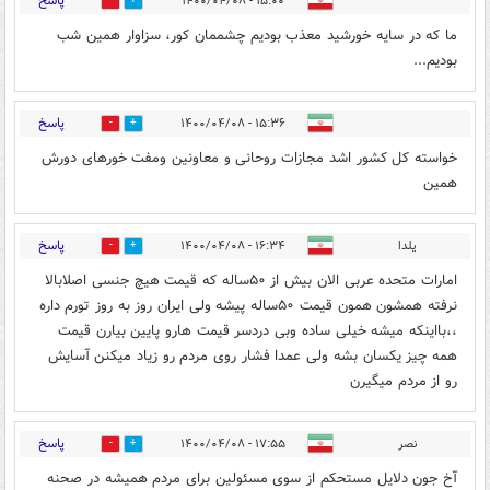
پاسخ
۱۵:۰۰ - ۱۴۰۰/۰۴/۰۸
0
0
ما که در سایه خورشید معذب بودیم چشممان کور، سزاوار همین شب
بودیم...
پاسخ
۱۵:۳۶ - ۱۴۰۰/۰۴/۰۸
0
2
خواسته کل کشور اشد مجازات روحانی و معاونین ومفت خورهای دورش
همین
پاسخ
یلدا
۱۶:۳۴ - ۱۴۰۰/۰۴/۰۸
0
0
امارات متحده عربی الان بیش از ۵۰ساله که قیمت هیچ جنسی اصلابالا
نرفته همشون همون قیمت ۵۰ساله پیشه ولی ایران روز به روز تورم داره
،،بااینکه میشه خیلی ساده وبی دردسر قیمت هارو پایین بیارن قیمت
همه چیز یکسان بشه ولی عمدا فشار روی مردم رو زیاد میکنن آسایش
رو از مردم میگیرن
پاسخ
نصر
۱۷:۵۵ - ۱۴۰۰/۰۴/۰۸
1
0
آخ جون دلایل مستحکم از سوی مسئولین برای مردم همیشه در صحنه