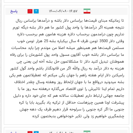
پاسخ
۱۴:۵۷ - ۱۴۰۰/۰۴/۰۸
0
0
تا زمانیکه مبنای قیمت‌ها براساس دلار باشه و درآمدها براساس ریال
نتیجه همینه اگر درآمدها یا واحد پول کشور ما هم دلار بشه دیگه تورم
نداریم چون درامدمون برحساب دلاره هزینه هامون هم برحسب دلاره
وقتی دلار 3500 تومن ظرف 4 سال بیکباره بشه 25 هزار تومن خوب
مسلمن قیمت‌ها هم همینطور میشه اصلا من موندم چرا باید محاسبات
ما براساس دلار باشه خوب آقایون مسول واحد پول کشورمان را برای رفاه
هموطنان تبدیل کنید دلار تا مشکلاتمون حل بشه آخه این یعنی چی
هزینه به دلار درآمد به ریال والله اگر من قانونگذار باشم واحد گول کشور
رامیکنن دلار ایام هفته راهم با جهان یکی میکنم که تعطیلاتمون هم یکی
بشه میدونید درواقع ما با جهان ازلحاظ روز وهفته وسال چقدر اختلاف
داریم تمام اینا تاثیرش را توی اقتصاد می‌گذاره درهفته سه روز ما با
جامعه جهانی ارتباط دارم تعطیلات سالانه هم که جای خود داره و دلیل
پیشرفت اونا همین چيزهاست حداقل از ترکیه یاد بگیرید بابا یا کره
جنوبی ما اگر کره جنوبی را سرلوحه قرار دهیم ظرف یک دهه جهش
چشمگیری خواهیم زد ولی تکبر خودخواهی بدبختمون کرده