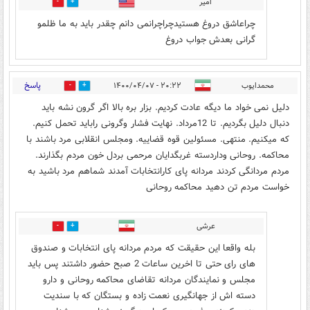
امیر
0
2
چراعاشق دروغ هستیدچراچرانمی دانم چقدر باید به ما ظلمو
گرانی بعدش جواب دروغ
پاسخ
محمدایوب
۲۰:۲۲ - ۱۴۰۰/۰۴/۰۷
2
232
دلیل نمی خواد ما دیگه عادت کردیم. بزار بره بالا اگر گرون نشه باید
دنبال دلیل بگردیم. تا 12مرداد. نهایت فشار وگرونی راباید تحمل کنیم.
که میکنیم. منتهی. مسئولین قوه قضاییه. ومجلس انقلابی مرد باشند با
محاکمه. روحانی وداردسته غربگدایان مرحمی بردل خون مردم بگذارند.
مردم مردانگی کردند مردانه پای کارانتخابات آمدند شماهم مرد باشید به
خواست مردم تن دهید محاکمه روحانی
عرشی
2
117
بله واقعا این حقیقت که مردم مردانه پای انتخابات و صندوق
های رای حتی تا اخرین ساعات 2 صبح حضور داشتند پس باید
مجلس و نمایندگان مردانه تقاضای محاکمه روحانی و دارو
دسته اش از جهانگیری نعمت زاده و بستگان که با سندیت