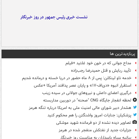
نشست خبری رئیس جمهور در روز خبرنگار
پربازدیدترین ها
مداح جوانی که در خون خود غلتید +فیلم
تأیید ربایش و قتل حمیدرضا رجب‌زاده
خدمه ناو لینکلن: پس از ۸ ماه حضور در دریا خسته و درمانده‌ شدیم
استقرار انبوه «دی‌اف‑۱۷» و پایان عصر پدافند آمریکا +عکس
درگیری اعضای داعش و نیروهای جولانی در سیده زینب
لحظه انفجار جایگاه CNG "صحنه" در دوربین مداربسته
هشدار دبیر شورای عالی امنیت ملی به امریکا درباره تنگه هرمز
پزشکیان: جنایات امروز واشنگتن را هم محکوم کنید
تصاویر دیده‌ نشده از دو فرمانده شهید موشکی
جزئیات جدید از نفتکش منفجر شده در هرمز
بیانیه سپاه پاسداران به مناسبت روز خبرنگار