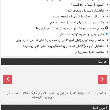
"سوپر ال‌نینو"در راه است؟
پالایشگاه سیزران منفجر شد
فارن افرز: جنگ با ایران یک فاجعه است
پاکستان: باید در برابر اسرائیل متحد شویم
پاسخ معنادار هوافضای سپاه به تهدیدات آمریکایی‌ها
حتی اوکراین هم به ترکیه حمله کرد
هشدار ارشدترین ژنرال آمریکا درباره محدودیت‌های نظامی علیه ایران
تشکیل تیم کارآگاهان زبده برای دستگیری عاملان قتل رجب‌زاده
مقصد جدید پسر زیدان
حوادث
ای
هشدار نسبت به وفوع تندباد در تهران
لحظه انفجار جایگاه CNG "صحنه" در
دس
دوربین مداربسته
ات
آخرین اخبار