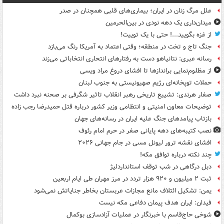
علل مرگ زنان در ایران؛ بیماری‌های قلبی همچنان در صدر
میدان‌داری یک دهه نودی در بین‌الحرمین
از غزه بگویید...! حتی با یک توییت!
جنگ تاج و تخت در منطقه؛ وقتی اعتماد به آمریکا رنگ می‌بازد
رسانه عبری: نتانیاهو دست به رفتارهای انتحاری انتخاباتی می‌زند
از مظلوم‌نمایی براندازها تا افشای دروغ مراد ویسی
حملات توپخانه‌ای رژیم صهیونیستی به جنوب لبنان
صفار هرندی: تشییع تاریخی رهبر انقلاب تاثیر شگرفی بر صحنه نبرد داشت
توضیحات معاون امنیتی و انتظامی وزیر کشور درباره قتل حمیدرضا رجب زاده
بازتاب پیامدهای جنگ علیه ایران در رسانه‌های جهان
نصب کتیبه‌های دهه پایانی صفر در حرم امام رئوف
افشای نقشه ترور لیونل مسی در جام جهانی ۲۰۲۶
چند نکته درباره توافق مکه!
دبل درگاهی در شب توقف استانداردلیژ
ثبت ۲ میلیون و ۹۲۰ هزار تردد در مرز مهران طی ایام اربعین
یمن: تشکیل ائتلاف مانع مجازات عربستان بخاطر جنایاتش نمی‌شود
فیدان: ایران هدف پیمان دفاعی مکه نیست
شوخی حاج‌قاسم با خبرنگار در عملیات آزادسازی بوکمال