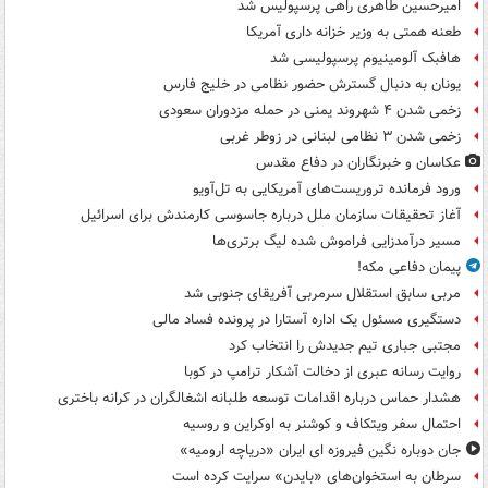
امیرحسین طاهری راهی پرسپولیس شد
طعنه همتی به وزیر خزانه داری آمریکا
هافبک آلومینیوم پرسپولیسی شد
یونان به دنبال گسترش حضور نظامی در خلیج فارس
زخمی شدن ۴ شهروند یمنی در حمله مزدوران سعودی
زخمی شدن ۳ نظامی لبنانی در زوطر غربی
عکاسان و خبرنگاران در دفاع مقدس
ورود فرمانده تروریست‌های آمریکایی به تل‌آویو
آغاز تحقیقات سازمان ملل درباره جاسوسی کارمندش برای اسرائیل
مسیر درآمدزایی فراموش شده لیگ برتری‌ها
پیمان دفاعی مکه!
مربی سابق استقلال سرمربی آفریقای جنوبی شد
دستگیری مسئول یک اداره آستارا در پرونده فساد مالی
مجتبی جباری تیم جدیدش را انتخاب کرد
روایت رسانه عبری از دخالت آشکار ترامپ در کوبا
هشدار حماس درباره اقدامات توسعه طلبانه اشغالگران در کرانه باختری
احتمال سفر ویتکاف و کوشنر به اوکراین و روسیه
جان دوباره نگین فیروزه ای ایران «دریاچه ارومیه»
سرطان به استخوان‌های «بایدن» سرایت کرده است