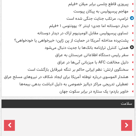
پیروزی قاطع چلسی برابر میلان +فیلم
مهاجم پرسپولیس به پیکان پیوست
ترامپ، مرتکب جنایت جنگی شده است
دیدار دوستانه اما جدی؛ اینتر ۲- یوونتوس ۱ +فیلم
تساوی پرسپولیس مقابل الومینیوم اراک در دیدار دوستانه
پشت‌پرده مداخله آمریکا در حمایت از یِن ژاپن؛ خیرخواهی یا خودخواهی؟
همتی: کنترل ترازنامه بانک‌ها با جدیت دنبال می‌شود
سفر رئیس دستگاه اطلاعاتی عربستان به عراق
دلیل مخالفت AFC با میزبانی آبی‌ها در عراق
سخنگوی ارتش: نظم ایرانی حاکم بر تنگه غیرقابل بازگشت است
هشدار الموسوی درباره توطئه آمریکا برای ایجاد شکاف در نیروهای مسلح عراق
تعطیلی تدریجی مراکز دیالیز خصوصی به دلیل انباشت بدهی بیمه‌ها
خاویر باردم؛ یک ستاره در برابر سکوت جهان
سلامت