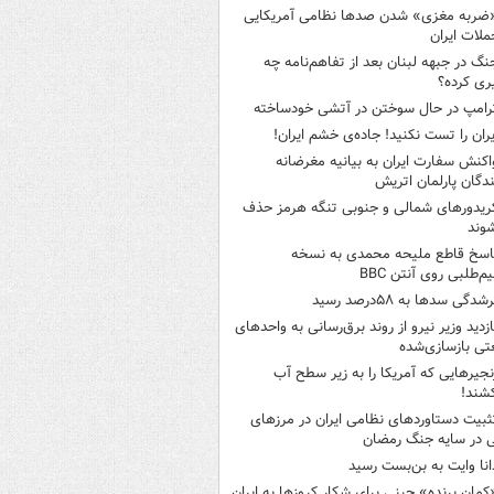
ضربه مغزی» شدن صدها نظامی آمریکایی
ملات ایران
نگ در جبهه لبنان بعد از تفاهم‌نامه چه
ری کرده؟
رامپ در حال سوختن در آتشی خودساخته
یران را تست نکنید! جاده‌ی خشم ایران!
اکنش سفارت ایران به بیانیه مغرضانه
ندگان پارلمان اتریش
ریدورهای شمالی و جنوبی تنگه هرمز حذف
وند
اسخ قاطع ملیحه محمدی به نسخه
م‌طلبی روی آنتن BBC
شدگی سدها به ۵۸درصد رسید
ازدید وزیر نیرو از روند برق‌رسانی به واحدهای
ی بازسازی‌شده
نجیرهایی که آمریکا را به زیر سطح آب
شند!
ثبیت دستاوردهای نظامی ایران در مرزهای
 در سایه جنگ رمضان
انا وایت به بن‌بست رسید
کمانِ پرنده» چینی برای شکار کروزها به ایران