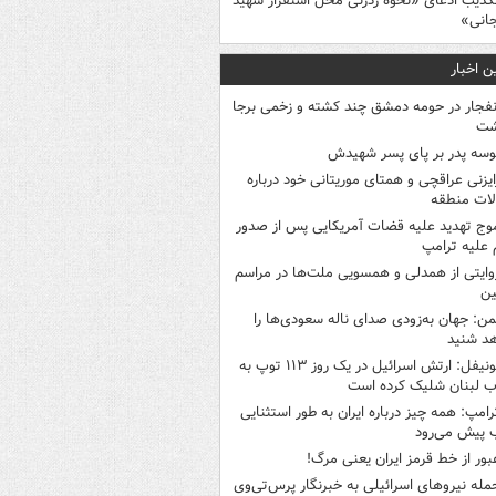
کذیب ادعای «نحوه ردزنی محل استقرار شهید
جانی»
ن اخبار
نفجار در حومه دمشق چند کشته و زخمی برجا
شت
وسه‌ پدر بر پای پسر شهیدش
ایزنی عراقچی و همتای موریتانی خود درباره
لات منطقه
وج تهدید علیه قضات آمریکایی پس از صدور
علیه ترامپ
وایتی از همدلی و همسویی ملت‌ها در مراسم
ین
من: جهان به‌زودی صدای ناله سعودی‌ها را
د شنید
یونیفل: ارتش اسرائیل در یک روز ۱۱۳ توپ به
 لبنان شلیک کرده است
رامپ: همه چیز درباره ایران به طور استثنایی
 پیش می‌رود
بور از خط قرمز ایران یعنی مرگ!
مله نیروهای اسرائیلی به خبرنگار پرس‌تی‌وی