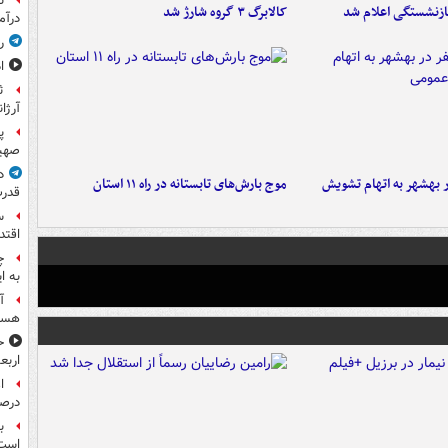
ن
ازنشستگی اعلام شد
کالابرگ ۳ گروه شارژ شد
درآم
ر
ا
ث
آرژا
پ
صهیو
د
۶ نفر در بهشهر به اتهام تشویش
موج بارش‌های تابستانه در راه ۱۱ استان
قدرت
س
اقتد
چ
به ا
آ
هست
ح
اربع
درصد
ب
است