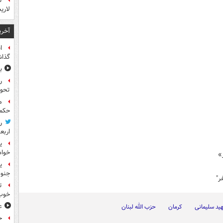
ت
لاری
آخری
ا
گذا
ب
ر
تحو
م
حکم 
ر
اربع
ی
خواه
جنوب
ت
خوب
ع
هید سلیمانی
کرمان
حزب الله لبنان
ح