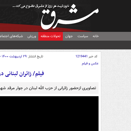
خانه
سیاست
جهان
تحولات منطقه
ورزش
شبکه‌های اجتماع
کد خبر
1219441
تاریخ انتشار:
۲۹ اردیبهشت ۱۴۰۰ - ۱۰:۲۶
عکس و فیلم
فیلم/ زائران لبنانی د
تصاویری ازحضور زائرانی از حزب الله لبنان در جوار مرقد شه