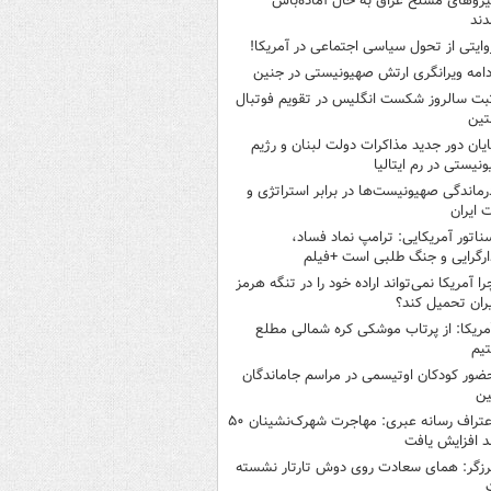
یروهای مسلح عراق به حال آماده‌باش
دند
وایتی از تحول سیاسی اجتماعی در آمریکا!
دامه ویرانگری ارتش صهیونیستی در جنین
بت سالروز شکست انگلیس در تقویم فوتبال
نتین
ایان دور جدید مذاکرات دولت لبنان و رژیم
نیستی در رم ایتالیا
رماندگی صهیونیست‌ها در برابر استراتژی و
 ایران
ناتور آمریکایی: ترامپ نماد فساد،
ارگرایی و جنگ طلبی است +فیلم
را آمریکا نمی‌تواند اراده خود را در تنگه هرمز
یران تحمیل کند؟
مریکا: از پرتاب موشکی کره شمالی مطلع
یم
ضور کودکان اوتیسمی در مراسم جاماندگان
ین
اعتراف رسانه عبری: مهاجرت شهرک‌نشینان ۵۰
 افزایش یافت
رزگر: همای سعادت روی دوش تارتار نشسته