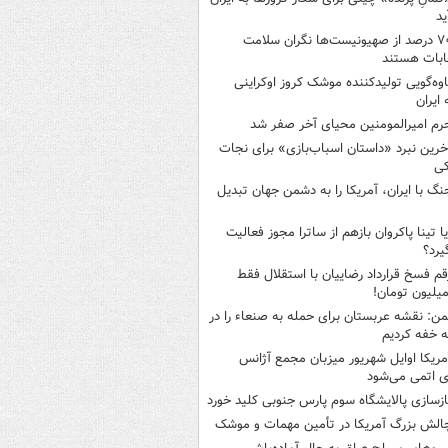
ید
۷۰ درصد از صهیونیست‌ها نگران سلامت
ابات هستند
اوه‌گویی تولیدکننده موشک کروز اوکراینی
 ایران
رم امیرالمومنین محیای آخر صفر شد
خرین نبرد «داستان اسباب‌بازی» برای نجات
کی
نگ با ایران، آمریکا را به دشمن جهان تبدیل
یا تینا پاکروان بازهم از ساترا مجوز فعالیت
یرد؟
قم فسخ قرارداد رضاییان با استقلال فقط
من: نقشه عربستان برای حمله به صنعاء را در
 خفه کردیم
مریکا اوایل شهریور میزبان مجمع آژانس
ی اتمی می‌شود
ازسازی پالایشگاه سوم پارس جنوبی کلید خورد
الش بزرگ آمریکا در تأمین مهمات و موشک