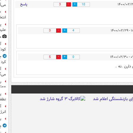
پاسخ
می‌آ
3
10
انتخ
ی
علیه
۱۸:۵
3
4
ح
آ
کود
ج
۰۹:۵
5
0
کرد
ارن .نه .
آ
می‌گ
ر
۱۰۰میلیون تومان!
ی
نطفه
آ
انرژ
ب
چ