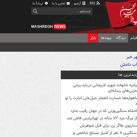
RSS
آرشیو
تماس با ما
دربارهٔ ما
MASHREGH
NEWS
یلم
دیدگاه
پیوندها
بازار
زدیدترین ها
یانیه خانواده شهید لاریجانی درباره برخی
ه‌زنی‌های رسانه‌ای
اهواره‌ها خسارت انفجار جبل‌علی امارت را لو
د
ادشاه سنگین‌وزنی که در جهان رقیب ندارد
 مرگ مرد ۷۲ ساله در تهرانپارس فاش شد
ناریوی بلاگر زن برای قتل شوهرش
دستگیری ۸ نفر از اشرار مسلح شاخص و