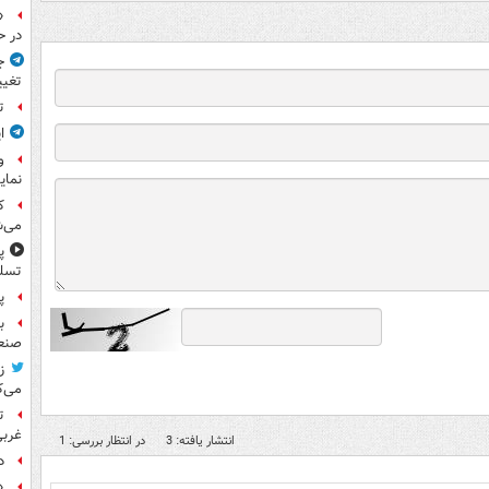
«
در ح
ج
تغیی
ت
ا
و
نمای
ک
می‌ش
پ
تسلی
پر
ب
صنعت
ز
می‌ک
ت
غربی
انتشار یافته: 3
در انتظار بررسی: 1
د
«