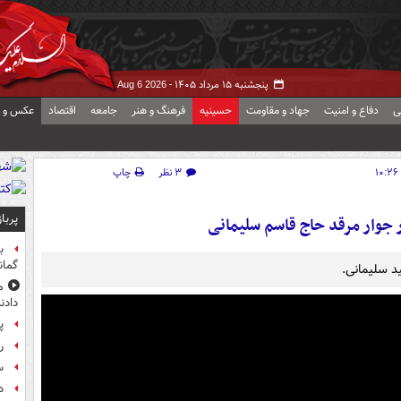
پنجشنبه ۱۵ مرداد ۱۴۰۵ -
Aug 6 2026
ی
دفاع و امنیت
جهاد و مقاومت
حسینیه
فرهنگ و هنر
جامعه
اقتصاد
عکس و ف
۳ نظر
چاپ
پربا
ر جوار مرقد حاج قاسم سلیمانی
ب
گمان
ید سلیمانی.
م
دادن
پ
راز
س