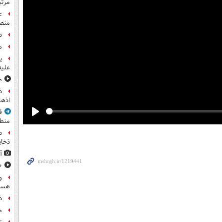
مرت
ع
منص
د
م
ی
علیه
مشا
اذها
ق
Play
منطق
د
ذخای
آ
۸۰۰ س
و
هست
د
م