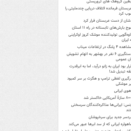
بطین گروهک های تروریستی
ربستان فرمانده ائتلاف دریایی چندملیتی را
وب کرد
شان از دست عربستان فرار کرد
وج بارش‌های تابستانه در راه ۱۱ استان
اوه‌گویی تولیدکننده موشک کروز اوکراینی
 ایران
هده ۴ پلنگ در ارتفاعات میناب
دستگیری ۶ نفر در بهشهر به اتهام تشویش
ن عمومی
رار بود ایران به زانو درآید، اما به ابرقدرت
ه تبدیل شد!
رگیری لفظی ترامپ و هگزث بر سر کمبود
ر موشکی
هوی ایرانی
ازۀ آمریکایی خاکستر شد
نس: ایرانی‌ها مذاکره‌کنندگان سرسختی
ند
ردسر جدید برای سرخپوشان
اهواره ایرانی که از سد ابرها عبور می‌کند