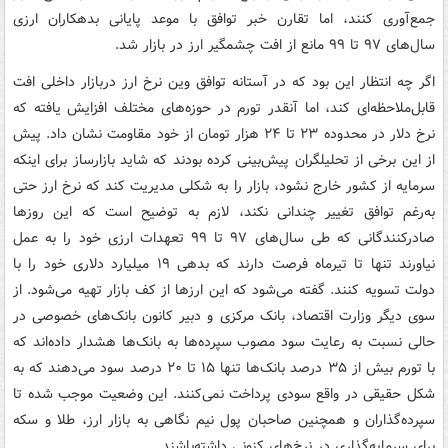
جمع‌آوری کنند، اما تقارن خبر توافق با موعد پایانی بدهکاران ارزی
سال‌های ۹۷ تا ۹۹ مانع از افت چشمگیر ارز در بازار شد.
اگر چه انتظار این بود که در آستانه توافق وین نرخ ارز دربازار داخلی افت
قابل‌ملاحظه‌ای کند، اما آنقدر تورم در حوزه‌های مختلف افزایش یافته که
نرخ دلار در محدوده ۲۳ تا ۲۴ هزار تومان از خود مقاومت نشان داد. پیش
از این برخی از تحلیلگران پیش‌بینی کرده بودند که شاید بازارساز برای اینکه
سرمایه از کشور خارج نشود، بازار را به شکلی مدیریت کند که نرخ ارز حتی
به‌رغم توافق تغییر چندانی نکند، لازم به توضیح است که این روزها
صادرکنندگانی که طی سال‌های ۹۷ تا ۹۹ تعهدات ارزی خود را به عمل
نیاورند تنها تا تیرماه فرصت دارند که بدهی ۱۹ میلیارد دلاری خود را با
دولت تسویه کنند. گفته می‌شود که این ارزها از کف بازار تهیه می‌شود. از
سوی دیگر وزارت اقتصاد، بانک مرکزی و دبیر کانون بانک‌های خصوصی در
حالی نسبت به رعایت سود مصوب سپرده‌ها به بانک‌ها هشدار داده‌اند که
با تورم بیش از ۳۵ درصد بانک‌ها تنها ۱۵ تا ۲۰ درصد سود می‌دهند که به
شکل حقیقی در واقع سودی پرداخت نمی‌کنند. این وضعیت موجب شده تا
سپرده‌گذاران و همچنین صاحبان پول نیم نگاهی به بازار ارز، طلا و سکه
برای سرمایه‌گذاری در نرخ‌های کنونی داشته‌باشند.