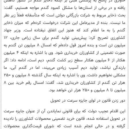
خاوازی در پاسخ به پرسشی مبنی بر اینکه ذخایر گندم در کشور کاهش
یافته و در برخی از استان‌ها با مشکل کمبود گندم مواجه هستیم، گفت:
بحث ذخایر مربوط به شرکت بازرگانی دولتی است که متأسفانه فعلاً زیر نظر
ما نیست. بنده از مدیرعامل این شرکت درخواست کرده‌ام که میزان ذخایر
گندم را به ما اعلام کند که هنوز این اتفاق نیفتاده است. وزیر جهاد
کشاورزی تصریح کرد: پیش‌بینی تولید گندم برای سال زراعی جاری، ۱۲
میلیون تن است و بنده امروز قول داده‌ام که امسال ۸ میلیون تن گندم به
صورت تضمینی از کشاورزان خریداری شود. وی با اشاره به اینکه ۴ میلیون
هکتار از ۶ میلیون هکتار سطح زیر کشت گندم، دیم است، ادامه داد: اگر
بارندگی نباشد، تولید دیم آسیب زیادی می‌بیند، اما در گندم آبی، ما
مشکلی نخواهیم داشت. وی با اشاره به اینکه سال گذشته ۸ میلیون و ۲۵۰
هزار تن گندم از کشاورزان خریداری شد، گفت: امسال رقم خرید بین ۸
میلیون تا ۸ میلیون و ۲۵۰ هزار تن خواهد بود.
دور زدن قانون در لوای جایزه سرعت در تحویل
این اقدام عجیب دولت که برای قانونی نمایاندن آن از عنوان جایزه سرعت
در تحویل استفاده شده، قانون خرید تضمینی محصولات کشاورزی را نادیده
گرفته و در حالی انجام شده است که شورای قیمت‌گذاری محصولات