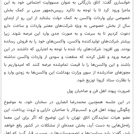
خوانساری گفت: اتاق بازرگانی به عنوان مسوولیت اجتماعی خود به این
ماجرا ورود کرد تا با توجه به تاکید رییس‌جمهور مبنی بر کمک بخش
خصوصی برای واردات واکسن به کمک دولت بشتابد از این رو از ابتدای
سال از بخش خصوصی به ویژه شرکت‌های معتبر واردات و ساخت دارو
دعوت کردیم تا به سرعت و به صورت جدی وارد این عرصه شوند زیرا
بیشتر شرکت‌های تولیدکننده واکسن، واکسن‌های خود را به فروش رسانده
بودند. وی افزود: شرکت‌های یاد شده با توجه به اعتباری که داشتند در این
عرصه ورود و تقبل کردند که منفعت و سودی از واردات واکسن نداشته
باشند و این واکسن‌ها را با قیمت تمام‌شده عرضه کنند که امیدواریم با
مجوزهای صادرشده از سوی وزارت بهداشت این واکسن‌ها به زودی وارد و
با نظارت ستاد کرونا توزیع شود.
ضرورت پیوند اهل فن و صاحبان پول
در این جلسه همچنین محمدرضا انصاری در سخنان خود، به موضوع
چگونگی پیوند اهل فن و کسب‌وکار با صاحبان دارایی و ثروت پرداخت. این
عضو هیات نمایندگان اتاق تهران با این توضیح که اگر برای این معما
راه‌حل‌هایی به دست آید، بخش عمده‌ای از مشکلات در کشور رفع خواهد
شد، گفت: باید سیاست‌ها و تصمیم‌سازی‌ها در مسیری قرار گیرد که اهل