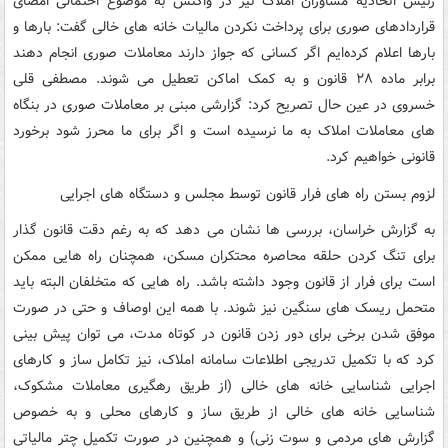
رئیس اتحادیه مشاوران املاک نیز در واکنش به موضوع احتمالی امضای
قراردادهای صوری برای پرداخت نکردن مالیات خانه های خالی گفت: بارها و
بارها اعلام کرده‌ایم اگر کسانی که جواز دارند معاملات صوری انجام دهند
برابر ماده ۲۸ قانون و به کمک اماکن تعطیل می شوند. مصطفی قلی
خسروی در عین حال تصریح کرد: گزارشی مبنی بر معاملات صوری در بنگاه
های معاملات املاک به ما نرسیده است و اگر برای ما محرز شود برخورد
قانونی خواهیم کرد.
لزوم بستن راه های فرار قانون توسط مجلس و دستگاه های اجرایی
به گزارش خراسان، بررسی ها نشان می دهد که به رغم دقت قانون گذار
برای تنگ کردن حلقه محاصره محتکران مسکن، همچنان راه هایی ممکن
است برای فرار از قانون وجود داشته باشد. راه هایی که متخلفان البته باید
متحمل ریسک های سنگین نیز شوند. با همه این اوصاف و حتی در صورت
موفق شدن برخی برای دور زدن قانون در کوتاه مدت، می توان پیش بینی
کرد که با تکمیل تدریجی اطلاعات سامانه املاک، نیز تکامل ساز و کارهای
اجرایی شناسایی خانه های خالی (از طریق رهگیری معاملات مشکوک،
شناسایی خانه های خالی از طریق ساز و کارهای محلی و به خصوص
گزارش های مردمی و سوت زنی) و همچنین در صورت تکمیل چتر مالیاتی