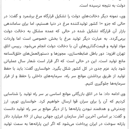
دولت به نتیجه نرسیده است.
وی، نمونه دیگر دخالت‌های دولت را تشکیل قرارگاه مرغ برشمرد و گفت: در
حالی که جزو ۱۰ کشور تولیدکننده مرغ در دنیا هستیم، اما برای ساماندهی
بازار آن قرارگاه تشکیل شده در حالی که عمده مشکل به دخالت دولت
برمی‌گردد. به عبارت دیگر تولید مرغ با بخش خصوصی است اما واردات
مواد اولیه و قیمت‌گذاری‌های آن با دخالت دولت انجام می‌شود. رییس اتاق
تهران افزود: دور باطل ضابطه‌سازی، مجوزها و دستورالعمل‌های خلق‌الساعه
مانع تولید است. این در حالی است که اگر قرار است شعار سال عملیاتی
شود باید عزم جدی در کل کشور شکل بگیرد. خوانساری گفت: باید با حفظ
تولید از طریق برداشتن موانع سر راه، سرمایه‌های داخلی را حفظ و از فرار
سرمایه‌ها جلوگیری کنیم.
وی ادامه داد: ما در اتاق بازرگانی موانع اساسی بر سر راه تولید را شناسایی
کردیم که آن را برای سران قوا ارسال خواهیم کرد. خوانساری تورم، ارز
چندنرخی و هدفمند نبودن یارانه‌ها را از دیگر موانع بر سر راه تولید دانست
و گفت: بر اساس آخرین آمار سازمان انرژی جهانی بیش از ۸۶ میلیارد دلار
یارانه سوخت در ایران پرداخت می‌شود که اگر این یارانه‌ها به سمت تولید