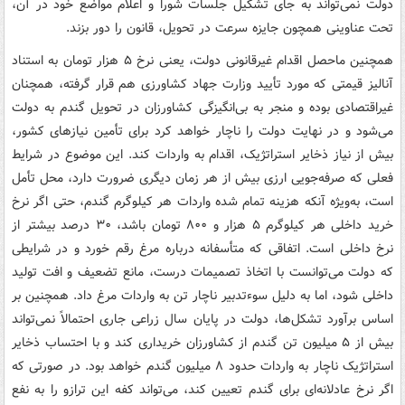
دولت نمی‌تواند به جای تشکیل جلسات شورا و اعلام مواضع خود در آن،
تحت عناوینی همچون جایزه سرعت در تحویل، قانون را دور بزند.
همچنین ماحصل اقدام غیرقانونی دولت، یعنی نرخ ۵ هزار تومان به استناد
آنالیز قیمتی که مورد تأیید وزارت جهاد کشاورزی هم قرار گرفته، همچنان
غیراقتصادی بوده و منجر به بی‌انگیزگی کشاورزان در تحویل گندم به دولت
می‌شود و در نهایت دولت را ناچار خواهد کرد برای تأمین نیازهای کشور،
بیش از نیاز ذخایر استراتژیک، اقدام به واردات کند. این موضوع در شرایط
فعلی که صرفه‌جویی ارزی بیش از هر زمان دیگری ضرورت دارد، محل تأمل
است، به‌ویژه آنکه هزینه تمام شده واردات هر کیلوگرم گندم، حتی اگر نرخ
خرید داخلی هر کیلوگرم ۵ هزار و ۸۰۰ تومان باشد، ۳۰ درصد بیشتر از
نرخ داخلی است. اتفاقی که متأسفانه درباره مرغ رقم خورد و در شرایطی
که دولت می‌توانست با اتخاذ تصمیمات درست، مانع تضعیف و افت تولید
داخلی شود، اما به دلیل سوءتدبیر ناچار تن به واردات مرغ داد. همچنین بر
اساس برآورد تشکل‌ها، دولت در پایان سال زراعی جاری احتمالاً نمی‌تواند
بیش از ۵ میلیون تن گندم از کشاورزان خریداری کند و با احتساب ذخایر
استراتژیک ناچار به واردات حدود ۸ میلیون گندم خواهد بود. در صورتی که
اگر نرخ عادلانه‌ای برای گندم تعیین کند، می‌تواند کفه این ترازو را به نفع