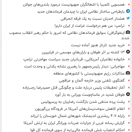
همسویی کلمبیا با اشغالگران صهیونیست درمورد بلندی‌های جولان
بازطراحی ساختار نظامی ایران با چیدمان فرماندهان جدید
هشدار احدیان نسبت به یک فرقه انحرافی
ترامپ: من هم درخواست غرامت از ایران دارم!
اینفوگرافی/ سوابق فرماندهان نظامی که امروز با حکم رهبر انقلاب منصوب
شدند
خرید جدید تارتار هنوز آماده نیست
۱۳ کشته بر اثر طوفان و باران‌های موسمی در فیلیپین
خانواده نظامیان آمریکایی، قربانیان جدید سیاست مهاجرتی ترامپ
مهاجرانی: دیدار رئیس‌جمهور با رهبری نشانه یکدلی و وحدت است
مذاکرات رژیم صهیونیستی با کشورهای منطقه
گفتگوی تلفنی وزیر خارجه آلمان و عراقچی
آغاز تحقیقات پلیس درباره علت و چگونگی قتل حمیدرضا رجب‌زاده
طوفان شدید در ماساچوست ویرانی به بار آورد
پشت پرده منتفی شدن بازگشت رضاییان به پرسپولیس
اعلام کاهش سوخت‌رسان‌های آمریکا در فرودگاه بن‌گوریون
زلزله ۴.۷ ریشتری اندیمشک شهرهای شمال خوزستان را لرزاند
گزارش رسانه غربی از جزئیات ضربات ویرانگر ایران به ارتش آمریکا
احکام انتصاب شش فرمانده عالی‌رتبه از سوی فرمانده کل قوا