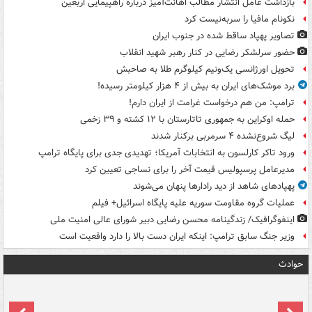
بازداشت عامل انتشار مطالب اهانت‌آمیز درباره راهپیمایی اربعین
نکونام مافیا را سربه‌نیست کرد
تصاویر پهپاد ساقط شده در جنوب ایران
حضور سرلشکر رضایی در کنار رهبر شهید انقلاب
تحویل اورژانسی یک‌ونیم کیلوگرم طلا به صاحبش
برد موشک‌های ایران به بیش از ۴ هزار کیلومتر رسیده!
ترامپ: من هم درخواست غرامت از ایران دارم!
حمله اوکراین به جمهوری تاتارستان با ۱۲ کشته و ۳۹ زخمی
لیگ شروع‌نشده ۴ سرمربی برکنار شدند
ورود تاکر کارلسون به انتخابات آمریکا؛ تهدیدی جدی برای پایگاه ترامپ
مدیرعامل پرسپولیس قیمت آخر را برای نساجی تعیین کرد
پهپادهای شاهد از دید رادارها پنهان می‌شوند
عملیات گروه مقاومت سوریه علیه پایگاه اسرائیل+ فیلم
اینفوگرافیک/ زندگینامه محسن رضایی دبیر شورای عالی امنیت‌ ملی
وزیر جنگ سابق ترامپ: اینکه ایران دست بالا را دارد واقعیت است
حوادث