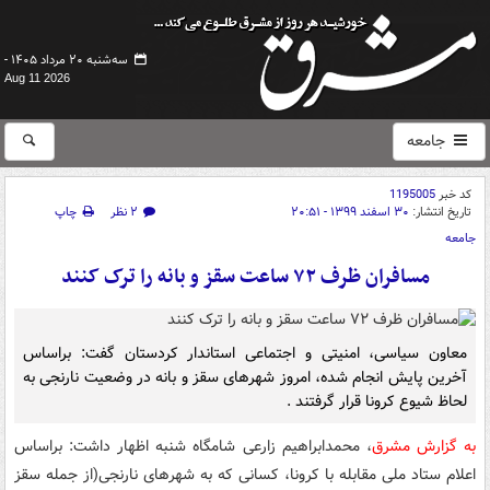
سه‌شنبه ۲۰ مرداد ۱۴۰۵ -
Aug 11 2026
جامعه
کد خبر
1195005
تاریخ انتشار:
۳۰ اسفند ۱۳۹۹ - ۲۰:۵۱
۲ نظر
چاپ
جامعه
مسافران ظرف ۷۲ ساعت سقز و بانه را ترک کنند
معاون سیاسی، امنیتی و اجتماعی استاندار کردستان گفت: براساس
آخرین پایش انجام شده، امروز شهرهای سقز و بانه در وضعیت نارنجی به
لحاظ شیوع کرونا قرار گرفتند .
به گزارش مشرق
، محمدابراهیم زارعی شامگاه شنبه اظهار داشت: براساس
اعلام ستاد ملی مقابله با کرونا، کسانی که به شهرهای نارنجی(از جمله سقز