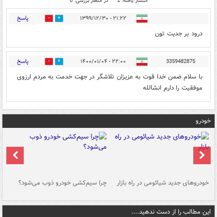
انتشار یافته: 2
در انتظار بررسی: 0
پاسخ
۲۱:۲۲ - ۱۳۹۹/۱۲/۳۰
0
7
درود بر جدیت تون
پاسخ
۲۲:۰۰ - ۱۴۰۰/۰۱/۰۴
3359482875
0
0
با سلام ضمن خدا قوت به عزیزان تلاشگر در جهت خدمت به مردم ارزوی
موفقیت را دارم انشالله
خودرو
خودروهای جدید شیائومی در راه بازار
چرا سیم‌کشی خودرو ذوب می‌شود؟
شو
این مطالب را از دست ندهید....