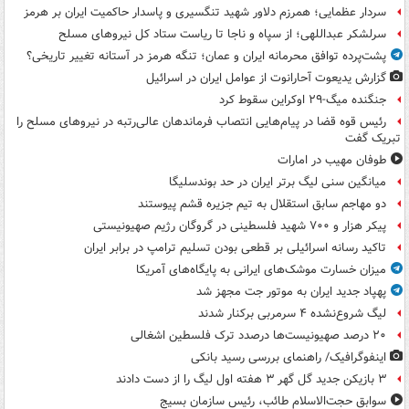
سردار عظمایی؛ همرزم دلاور شهید تنگسیری و پاسدار حاکمیت ایران بر هرمز
سرلشکر عبداللهی؛ از سپاه و ناجا تا ریاست ستاد کل نیروهای مسلح
پشت‌پرده توافق محرمانه ایران و عمان؛ تنگه هرمز در آستانه تغییر تاریخی؟
گزارش یدیعوت آحارانوت از عوامل ایران در اسرائیل
جنگنده میگ-۲۹ اوکراین سقوط کرد
رئیس قوه قضا در پیام‌هایی انتصاب‌ فرماندهان عالی‌رتبه در نیروهای مسلح را
تبریک گفت
طوفان مهیب در امارات
میانگین سنی لیگ برتر ایران در حد بوندسلیگا
دو مهاجم سابق استقلال به تیم جزیره قشم پیوستند
پیکر هزار و ۷۰۰ شهید فلسطینی در گروگان رژیم صهیونیستی
تاکید رسانه اسرائیلی بر قطعی بودن تسلیم ترامپ در برابر ایران
میزان خسارت موشک‌های ایرانی به پایگاه‌های آمریکا
پهپاد جدید ایران به موتور جت مجهز شد
لیگ شروع‌نشده ۴ سرمربی برکنار شدند
۲۰ درصد صهیونیست‌ها درصدد ترک فلسطین اشغالی
اینفوگرافیک/ راهنمای بررسی رسید بانکی
۳ بازیکن جدید گل گهر ۳ هفته اول لیگ را از دست دادند
سوابق حجت‌الاسلام طائب، رئیس سازمان بسیج