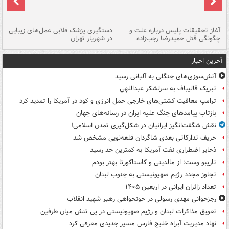
آغاز تحقیقات پلیس درباره علت و
دستگیری پزشک قلابی عمل‌های زیبایی
هش
چگونگی قتل حمیدرضا رجب‌زاده
در شهریار تهران
ها
آخرین اخبار
آتش‌سوزی‌های جنگلی به آلبانی رسید
تبریک قالیباف به سرلشکر عبداللهی
ترامپ معافیت کشتی‌های خارجی حمل انرژی و کود در آمریکا را تمدید کرد
بازتاب پیامدهای جنگ علیه ایران در رسانه‌های جهان
نقش شگفت‌انگیز ایرانیان در شکل‌گیری تمدن اسلامی!
حریف تدارکاتی بعدی شاگردان قلعه‌نویی مشخص شد
ذخایر اضطراری نفت آمریکا به کمترین حد رسید
تاریبو وست: از مالدینی و کاستاکورتا بهتر بودم
تجاوز مجدد رژیم صهیونیستی به جنوب لبنان
تعداد زائران ایرانی در اربعین ۱۴۰۵
رجزخوانی مهدی رسولی در خونخواهی رهبر شهید انقلاب
تعویق مذاکرات لبنان و رژیم صهیونیستی در پی تنش میان طرفین
نهاد مدیریت آبراه خلیج فارس مسیر جدیدی معرفی کرد