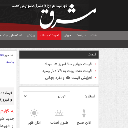
خانه
سیاست
جهان
تحولات منطقه
ورزش
شبکه‌های اجتماع
قیمت
کد خبر
004
جامعه
قیمت جهانی طلا امروز ۱۵ مرداد
قیمت نفت برنت به ۷۹ دلار رسید
افزایش قیمت طلا و نقره جهانی
فرمانده 
استان:
و فیروزک
به گزار
جدید شیو
اذان صبح
طلوع آفتاب
اذان ظهر
از شهرها