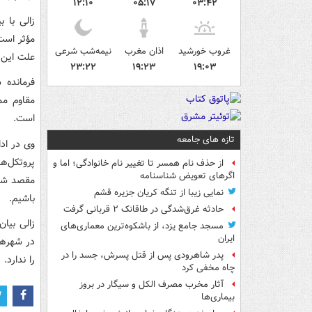
۱۲:۱۰
۰۵:۱۷
۰۳:۴۲
زالی با 
مؤثر است 
غروب خورشید
اذان مغرب
نیمه‌شب شرعی
علت این 
۲۳:۲۲
۱۹:۲۳
۱۹:۰۳
فرمانده 
مقاوم مم
است.
تازه های جامعه
وی در ادا
پروتکل‌ه
از حذف نام همسر تا تغییر نام خانوادگی؛ اما و
اگرهای تعویض شناسنامه
مقصد شهر
نمایی زیبا از تنگه کریان جزیره قشم
باشیم.
حادثه غرق‌شدگی در طاقانک ۲ قربانی گرفت
زالی بیا
مسجد جامع یزد، از باشکوه‌ترین معماری‌های
ایران
پدر شاهرودی پس از قتل پسرش، جسد را در
را ندارد.
چاه مخفی کرد
آثار مخرب مصرف الکل و سیگار در بروز
بیماری‌ها