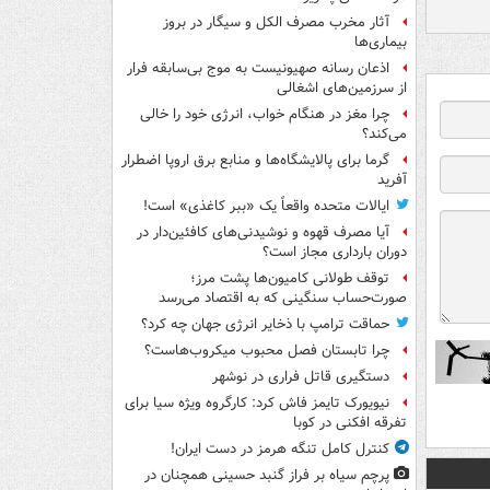
آثار مخرب مصرف الکل و سیگار در بروز
بیماری‌ها
اذعان رسانه صهیونیست به موج بی‌سابقه فرار
از سرزمین‌های اشغالی
چرا مغز در هنگام خواب، انرژی خود را خالی
می‌کند؟
گرما برای پالایشگاه‌ها و منابع برق اروپا اضطرار
آفرید
ایالات متحده واقعاً یک «ببر کاغذی» است!
آیا مصرف قهوه و نوشیدنی‌های کافئین‌دار در
دوران بارداری مجاز است؟
توقف طولانی کامیون‌ها پشت مرز؛
صورت‌حساب سنگینی که به اقتصاد می‌رسد
حماقت ترامپ با ذخایر انرژی جهان چه کرد؟
چرا تابستان فصل محبوب میکروب‌هاست؟
دستگیری قاتل فراری در نوشهر
نیویورک تایمز فاش کرد: کارگروه ویژه سیا برای
تفرقه افکنی در کوبا
کنترل کامل تنگه هرمز در دست ایران!
پرچم سیاه بر فراز گنبد حسینی همچنان در