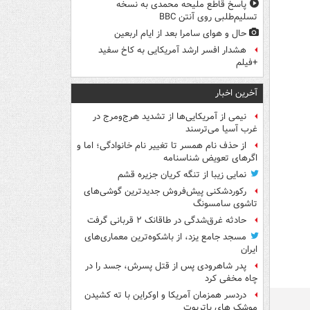
پاسخ قاطع ملیحه محمدی به نسخه
تسلیم‌طلبی روی آنتن BBC
حال و هوای سامرا بعد از ایام اربعین
هشدار افسر ارشد آمریکایی به کاخ سفید
+فیلم
آخرین اخبار
نیمی از آمریکایی‌ها از تشدید هرج‌ومرج در
غرب آسیا می‌ترسند
از حذف نام همسر تا تغییر نام خانوادگی؛ اما و
اگرهای تعویض شناسنامه
نمایی زیبا از تنگه کریان جزیره قشم
رکوردشکنی پیش‌فروش جدیدترین گوشی‌های
تاشوی سامسونگ
حادثه غرق‌شدگی در طاقانک ۲ قربانی گرفت
مسجد جامع یزد، از باشکوه‌ترین معماری‌های
ایران
پدر شاهرودی پس از قتل پسرش، جسد را در
چاه مخفی کرد
دردسر همزمان آمریکا و اوکراین با ته کشیدن
موشک های پاتریوت