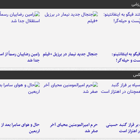
رزشی
یگو به اینفانتینو:
جنجال جدید نیمار در برزیل +فیلم
رامین رضاییان رسماً از اس
ست‌ و حیله‌گر!
جدا شد
عکس
 بر فراز گنبد حسینی
حرم امیرالمومنین محیای آخر
حال و هوای سامرا بعد از ا
 اهتزاز است
صفر شد
اربعین