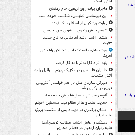
اهتزاز است
ماجرای پیاده روی اربعین حاج رمضان
این دیپلماسی نمایشی، شکست خورده است
روایت پزشکیان از انحلال بانک آینده
شمیم خوش رضوی در هوای بین‌الحرمین
هشدار افسر ارشد آمریکایی به کاخ سفید
+فیلم
موشک‌های بالستیک ایران؛ چالش راهبردی
آمریکا
باید افراد کارآمدتر را به کار گرفت
حامیان فلسطین در مکزیک پرچم اسرائیل را به
آتش کشیدند
دبیرکل سازمان ملل باز هم خواستار آتش‌بس
فوری در اوکراین شد
موج بارش‌های تابستانه در راه ۱۱
آنچه رهبر شهید سال‌ها پیش دیده بودند
حمایت هلندی‌ها از مظلومیت فلسطین +فیلم
افشای برکناری در موساد پس از شکست پروژه
علیه ایران
دستگیری عامل انتشار مطالب توهین‌آمیز
علیه زائران اربعین در فضای مجازی