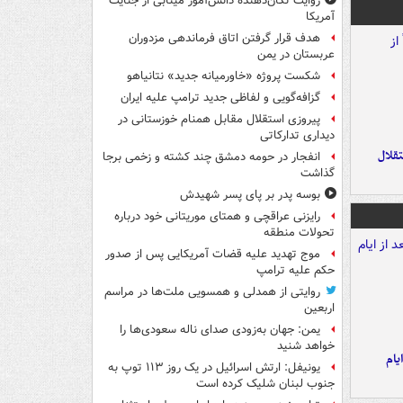
روایت تکان‌دهنده دانش‌آموز مینابی از جنایت
آمریکا
هدف قرار گرفتن اتاق‌ فرماندهی مزدوران
عربستان در یمن
شکست پروژه «خاورمیانه جدید» نتانیاهو
گزافه‌گویی و لفاظی جدید ترامپ علیه ایران
پیروزی استقلال مقابل همنام خوزستانی در
دیداری تدارکاتی
تقلال
انفجار در حومه دمشق چند کشته و زخمی برجا
گذاشت
بوسه‌ پدر بر پای پسر شهیدش
رایزنی عراقچی و همتای موریتانی خود درباره
تحولات منطقه
موج تهدید علیه قضات آمریکایی پس از صدور
حکم علیه ترامپ
روایتی از همدلی و همسویی ملت‌ها در مراسم
اربعین
یمن: جهان به‌زودی صدای ناله سعودی‌ها را
خواهد شنید
یام
یونیفل: ارتش اسرائیل در یک روز ۱۱۳ توپ به
جنوب لبنان شلیک کرده است