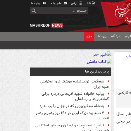
RSS
آرشیو
تماس با ما
دربارهٔ ما
MASHREGH
NEWS
یلم
دیدگاه
پیوندها
بازار
اپ
پربازدیدترین ها
یاوه‌گویی تولیدکننده موشک کروز اوکراینی
علیه ایران
بیانیه خانواده شهید لاریجانی درباره برخی
گمانه‌زنی‌های رسانه‌ای
پادشاه سنگین‌وزنی که در جهان رقیب ندارد
۶ دستاورد بزرگ ایران در ۱۶۰ روز رهبری رهبر
غاز سال
انقلاب
در برخی
ترامپ: همه چیز درباره ایران به طور استثنایی
خوب پیش می‌رود