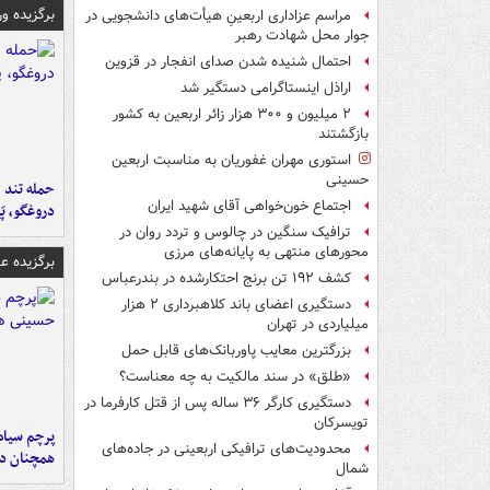
برگزیده و
مراسم عزاداری اربعینِ هیأت‌های دانشجویی در
جوار محل شهادت رهبر
احتمال شنیده شدن صدای انفجار در قزوین
اراذل اینستاگرامی دستگیر شد
۲ میلیون و ۳۰۰ هزار زائر اربعین به کشور
بازگشتند
استوری مهران غفوریان به مناسبت اربعین
حسینی
حمله تند ف
اجتماع خون‌خواهی آقای شهید ایران
دروغگو، پَ
ترافیک سنگین در چالوس و تردد روان در
محورهای منتهی به پایانه‌های مرزی
برگزیده 
کشف ۱۹۲ تن برنج احتکارشده در بندرعباس
دستگیری اعضای باند کلاهبرداری ۲ هزار
میلیاردی در تهران
بزرگترین معایب پاوربانک‌های قابل حمل
«طلق» در سند مالکیت به چه معناست؟
دستگیری کارگر ۳۶ ساله پس از قتل کارفرما در
تویسرکان
پرچم سیاه
محدودیت‌های ترافیکی اربعینی در جاده‌های
همچنان در
شمال‌