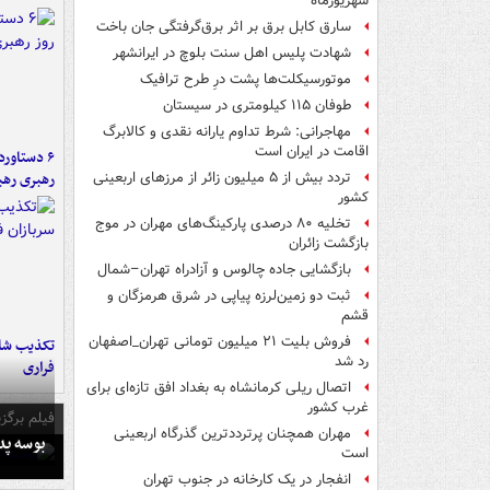
شهریورماه
سارق کابل برق بر اثر برق‌گرفتگی جان باخت
شهادت پلیس اهل سنت بلوچ در ایرانشهر
موتورسیکلت‌ها پشت درِ طرح ترافیک
طوفان ۱۱۵ کیلومتری در سیستان
مهاجرانی: شرط تداوم یارانه نقدی و کالابرگ
اقامت در ایران است
رهبری رهب
تردد بیش از ۵ میلیون زائر از مرزهای اربعینی
کشور
تخلیه ۸۰ درصدی پارکینگ‌های مهران در موج
بازگشت زائران
بازگشایی جاده چالوس و آزادراه تهران–شمال
ثبت دو زمین‌لرزه پیاپی در شرق هرمزگان و
قشم
فروش بلیت ۲۱ میلیون تومانی تهران_اصفهان
تکذیب شای
رد شد
فراری
اتصال ریلی کرمانشاه به بغداد افق تازه‌ای برای
غرب کشور
فیلم برگزی
مهران همچنان پرترددترین گذرگاه اربعینی
بوسه‌ پ
است
انفجار در یک کارخانه در جنوب تهران