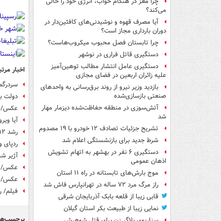
چرا مغز در هنگام خواب، انرژی خود را خالی
می‌کند؟
آیا مصرف قهوه و نوشیدنی‌های کافئین‌دار در
دوران بارداری مجاز است؟
چرا تابستان فصل محبوب میکروب‌هاست؟
دستگیری قاتل فراری در نوشهر
دستگیری عامل انتشار مطالب توهین‌آمیز
اخبار مرتب
علیه زائران اربعین در فضای مجازی
سردرگم
بازدید وزیر نیرو از روند برق‌رسانی به واحدهای
صنعتی بازسازی‌شده
دولت به
آتش‌سوزی در منطقه حفاظت‌شده دیزمار مهار
عکس/ ت
شد
آیا وی
تشریح جزئیات تصادف ۱۲ خودرو با ۱۹ مصدوم
رشد ۱۲درصدی بیماران کرونایی بستری در تهران
شرط جدید برای بازنشستگی اعلام شد
ردپای ویروس ان
دستگیری ۶ نفر در بهشهر به اتهام تشویش
آژیر شی
اذهان عمومی
عکس/ رنگ
موج بارش‌های تابستانه در راه ۱۱ استان
عکس/ حا
راز مرگ مرد ۷۲ ساله در تهرانپارس فاش شد
فیلم/ 
قابی زیبا از قلعه بابک آذربایجان شرقی
نمایی زیبا از طبیعت بکر استان گیلان
برچسب‌ها
سناریوی بلاگر زن برای قتل شوهرش