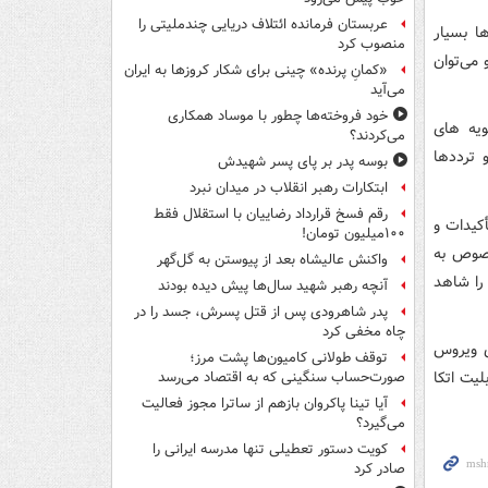
عربستان فرمانده ائتلاف دریایی چندملیتی را
ا بسیار
منصوب کرد
 می‌توان
«کمانِ پرنده» چینی برای شکار کروزها به ایران
می‌آید
خود فروخته‌ها چطور با موساد همکاری
ویه های
می‌کردند؟
 ترددها
بوسه‌ پدر بر پای پسر شهیدش
ابتکارات رهبر انقلاب در میدان نبرد
رقم فسخ قرارداد رضاییان با استقلال فقط
أکیدات و
۱۰۰میلیون تومان!
خصوص به
واکنش عالیشاه بعد از پیوستن به گل‌گهر
را شاهد
آنچه رهبر شهید سال‌ها پیش دیده بودند
پدر شاهرودی پس از قتل پسرش، جسد را در
چاه مخفی کرد
ی ویروس
توقف طولانی کامیون‌ها پشت مرز؛
ر می‌رسد رنگ بندی ها برای ۲ هفته قابلیت اتکا
صورت‌حساب سنگینی که به اقتصاد می‌رسد
آیا تینا پاکروان بازهم از ساترا مجوز فعالیت
می‌گیرد؟
کویت دستور تعطیلی تنها مدرسه ایرانی را
صادر کرد