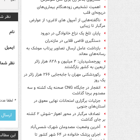
اهمیت تشخیص زودهنگام بیماری‌های
دریچه‌ای قلب
نظر شم
ناگفته‌هایی از آمپول های لاغری؛ از عوارض
مرگبار تا زیبایی
نام
پایان تلخ یک نزاع خانوادگی در دورود
دستگیری قاضی قلابی در مازندران
ایمیل
بازداشت عامل ارسال تصاویر پرتاب موشک به
رسانه‌های معاند
پورجمشیدیان: ۲ میلیون و ۸۲۸ هزار زائر
نظر شما 
اربعین به کشور بازگشتند
رکوردشکنی مهران با جابه‌جایی ۲۶۶ هزار زائر در
یک روز
انفجار در جایگاه CNG صحنه یک کشته و سه
مصدوم برجا گذاشت
*
لطفا عدد م
جزئیات برگزاری امتحانات نهایی معوق در
استان‌های جنوبی
تصادف مرگبار در محور اهواز–شوش ۲ کشته
بر جای گذاشت
آخرین وضعیت مصدومان شهرک شمس‌آباد
اجرای پزشک خانواده در ۶۴ شهر کشور تا
این مطالب