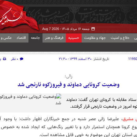
جمعه ۱۶ مرداد ۱۴۰۵ -
Aug 7 2026
ی
دفاع و امنیت
جهاد و مقاومت
حسینیه
فرهنگ و هنر
جامعه
اقتصاد
عکس و ف
1195
تاریخ انتشار:
۳۰ اسفند ۱۳۹۹ - ۲۱:۲۰
۰ نظر
چ
زالی؛
وضعیت کرونایی دماوند و فیروزکوه نارنجی شد
ستاد مقابله با کرونای تهران گفت: دماوند
وه امروز در وضعیت نارنجی قرار گرفتند.
ش مشرق
، علیرضا زالی عصر شنبه در جمع خبرنگاران اظهار داشت: با وجود آ
ع کرونا همچنان استمرار دارد و با تغییر رنگ‌هایی که ایجاد شده به خصوص 
ی استان تهران این موضوع به خوبی قابل مشاهده است.