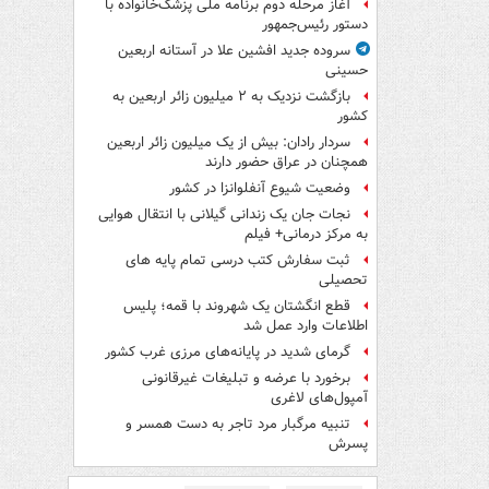
آغاز مرحله دوم برنامه ملی پزشک‌خانواده با
دستور رئیس‌جمهور
سروده جدید افشین علا در آستانه اربعین
حسینی
بازگشت نزدیک به ۲ میلیون زائر اربعین به
کشور
سردار رادان: بیش از یک میلیون زائر اربعین
همچنان در عراق حضور دارند
وضعیت شیوع آنفلوانزا در کشور
نجات جان یک زندانی گیلانی با انتقال هوایی
به مرکز درمانی+ فیلم
ثبت سفارش کتب درسی تمام پایه های
تحصیلی
قطع انگشتان یک شهروند با قمه؛ پلیس
اطلاعات وارد عمل شد
گرمای شدید در پایانه‌های مرزی غرب کشور
برخورد با عرضه و تبلیغات غیرقانونی
آمپول‌های لاغری
تنبیه مرگبار مرد تاجر به دست همسر و
پسرش