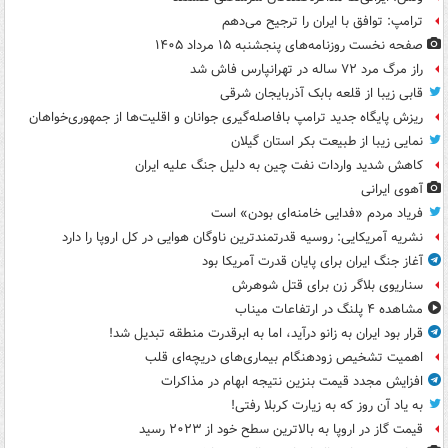
ترامپ: توافق با ایران را ترجیح می‌دهم
صفحه نخست روزنامه‌های پنجشنبه ۱۵ مرداد ۱۴۰۵
راز مرگ مرد ۷۲ ساله در تهرانپارس فاش شد
قابی زیبا از قلعه بابک آذربایجان شرقی
ریزش پایگاه جدید ترامپ بافاصله‌گیری جوانان و اقلیت‌ها از جمهوری‌خواهان
نمایی زیبا از طبیعت بکر استان گیلان
کاهش شدید واردات نفت چین به دلیل جنگ علیه ایران
آهوی ایرانی
فریاد مردم «فدایی خامنه‌ای بودن» است
نشریه آمریکایی: روسیه قدرتمندترین ناوگان هوایی در کل اروپا را دارد
آغاز جنگ ایران برای پایان قدرت آمریکا بود
سناریوی بلاگر زن برای قتل شوهرش
مشاهده ۴ پلنگ در ارتفاعات میناب
قرار بود ایران به زانو درآید، اما به ابرقدرت منطقه تبدیل شد!
اهمیت تشخیص زودهنگام بیماری‌های دریچه‌ای قلب
افزایش مجدد قیمت بنزین نتیجه ابهام در مذاکرات
به یاد آن روز که به زیارت کربلا رفتی!
قیمت گاز در اروپا به بالاترین سطح خود از ۲۰۲۳ رسید