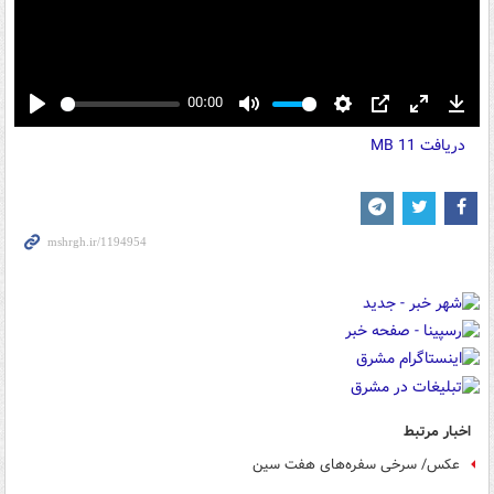
00:00
Play
Mute
Settings
PIP
Enter
Down
دریافت
11 MB
fullscreen
اخبار مرتبط
عکس/ سرخی سفره‌های هفت‌ سین