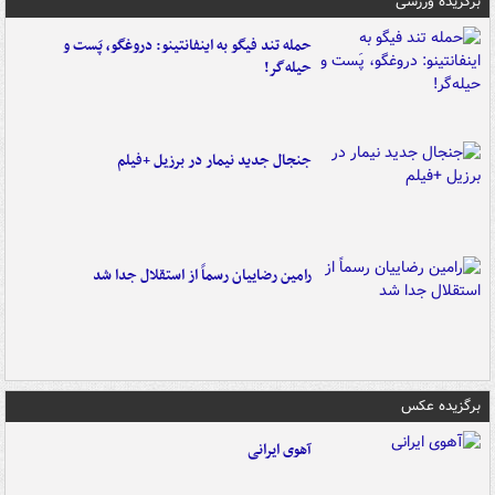
برگزیده ورزشی
حمله تند فیگو به اینفانتینو: دروغگو، پَست‌ و
حیله‌گر!
جنجال جدید نیمار در برزیل +فیلم
رامین رضاییان رسماً از استقلال جدا شد
برگزیده عکس
آهوی ایرانی