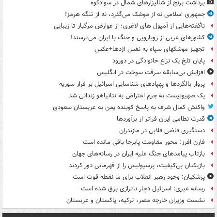
برداشت برنج از شالیزارهای شمال در سوادکوه
جمهوری اسلامی نه از موشک می‌گذرد، نه از تنگه هرمز!
ناگفته‌هایی از آمپول های لاغری؛ از عوارض مرگبار تا زیبایی
کشورهای عربی از رویارویی و جنگ با ایران می‌ترسند!
تجهیز موشکهای سپاه به نفس اژدها+عکس
پایان تلخ یک نزاع خانوادگی در دورود
افزایش بی‌سابقه سرقت سوخت در انگلیس
پرواز بالگردها و پهپادهای شناسایی اسرائیل بر فراز سوریه
یک صهیونیست به جرم اعتراض به نتانیاهو زندانی شد
واکنش کمال شرف به پاسخ کوبنده یمن به عربستان سعودی
قدرت نظامی ایران فراتر از برآوردها
دستگیری قاضی قلابی در مازندران
فارن افرز: محور مقاومت پابرجا باقی مانده است
بازتاب پیامدهای جنگ علیه ایران در رسانه‌های جهان
بازیکنان بی‌کیفیت، پرسپولیس را از قهرمانی دور کردند
پزشکیان: وجود رهبر انقلاب برای ما نقطه قوت است
رسانه عبری: اسرائیل دچار ناترازی برق شده است
نشست وزیران خارجه مصر، ترکیه، پاکستان و عربستان