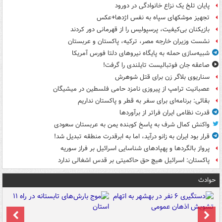
پایان تلخ یک نزاع خانوادگی در دورود
تجهیز موشکهای سپاه به نفس اژدها+عکس
بازیکنان بی‌کیفیت، پرسپولیس را از قهرمانی دور کردند
نشست وزیران خارجه مصر، ترکیه، پاکستان و عربستان
شبیه‌سازی حمله به پایگاه نیروهای دلتا فورس آمریکا
صاعقه جان فوتبالیست تایلندی را گرفت!
سناریوی بلاگر زن برای قتل شوهرش
عصبانیت ترامپ از پیروزی نامزد حامی فلسطین در میشیگان
بقائی: برنامه‌ای برای سفر به قطر و پاکستان نداریم
قدرت نظامی ایران فراتر از برآوردها
واکنش کمال شرف به پاسخ کوبنده یمن به عربستان سعودی
قرار بود ایران به زانو درآید، اما به ابرقدرت منطقه تبدیل شد!
پرواز بالگردها و پهپادهای شناسایی اسرائیل بر فراز سوریه
پاکستان: اسرائیل هیچ حق حاکمیتی بر قدس اشغالی ندارد
حوادث