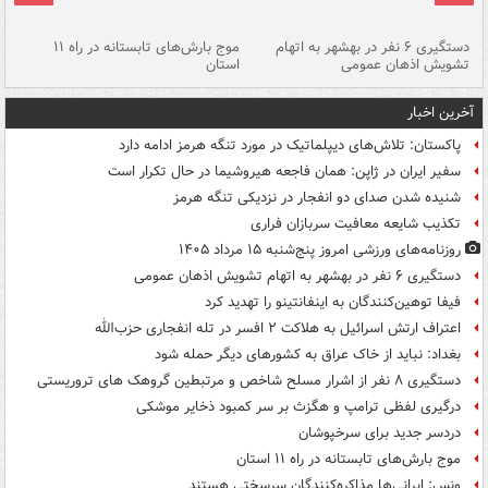
دستگیری ۶ نفر در بهشهر به اتهام
موج بارش‌های تابستانه در راه ۱۱
تشویش اذهان عمومی
استان
فا
آخرین اخبار
پاکستان: تلاش‌های دیپلماتیک در مورد تنگه هرمز ادامه دارد
سفیر ایران در ژاپن: همان فاجعه هیروشیما در حال تکرار است
شنیده شدن صدای دو انفجار در نزدیکی تنگه هرمز
تکذیب شایعه معافیت سربازان فراری
روزنامه‌های ورزشی امروز پنج‌شنبه ۱۵ مرداد ۱۴۰۵
دستگیری ۶ نفر در بهشهر به اتهام تشویش اذهان عمومی
فیفا توهین‌کنندگان به اینفانتینو را تهدید کرد
اعتراف ارتش اسرائیل به هلاکت ۲ افسر در تله انفجاری حزب‌الله
بغداد: نباید از خاک عراق به کشورهای دیگر حمله شود
دستگیری ۸ نفر از اشرار مسلح شاخص و مرتبطین گروهک های تروریستی
درگیری لفظی ترامپ و هگزث بر سر کمبود ذخایر موشکی
دردسر جدید برای سرخپوشان
موج بارش‌های تابستانه در راه ۱۱ استان
ونس: ایرانی‌ها مذاکره‌کنندگان سرسختی هستند