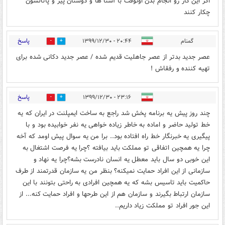
اگر این کار رو انجام بدن اونوقت با آشنا ها و دوستان پیر و پاتالشون
چکار کنند
پاسخ
گمنام
۲۰:۴۴ - ۱۳۹۹/۱۲/۳۰
1
0
عصر جدید بدتر از عصر جاهلیت قدیم شده / عصر جدید دکانی شده برای
تهیه کننده و رفقاش !
پاسخ
۲۳:۱۶ - ۱۳۹۹/۱۲/۳۰
0
4
چند روز پیش یه برنامه پخش شد راجع به ساخت ایمپلنت در ایران که یه
خط تولید حاضر و اماده به خاطر زیاده خواهی یه نفر خوابیده بود و با
پیگیری یه خبرنگار خط راه افتاده بود.. برا من یه سوال پیش اومد که آخه
چرا یه همچین اتفاقی تو مملکت باید بیافته ؟چرا یه فرصت اشتغال به
این خوبی دو سال باید معطل یه انسان نادرست بشه؟چرا یه نهاد و
سازمانی از این افراد حمایت نمیکنه؟ بنظر من یه سازمان قدرتمند از طرف
حاکمیت باید تاسیس بشه که یه همچین افرادی به راحتی بتونند با این
سازمان ارتباط بگیرند و سازمان هم از این طرحها و افراد حمایت کنه... از
این جور افراد تو مملکت زیاد داریم..