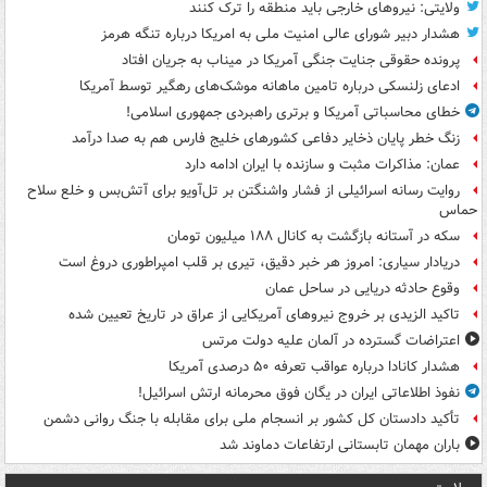
ولایتی: نیروهای خارجی باید منطقه را ترک کنند
هشدار دبیر شورای عالی امنیت ملی به امریکا درباره تنگه هرمز
پرونده حقوقی جنایت جنگی آمریکا در میناب به جریان افتاد
ادعای زلنسکی درباره تامین ماهانه موشک‌های رهگیر توسط آمریکا
خطای محاسباتی آمریکا و برتری راهبردی جمهوری اسلامی!
زنگ خطر پایان ذخایر دفاعی کشورهای خلیج فارس هم به صدا درآمد
عمان: مذاکرات مثبت و سازنده با ایران ادامه دارد
روایت رسانه اسرائیلی از فشار واشنگتن بر تل‌آویو برای آتش‌بس و خلع سلاح
حماس
سکه در آستانه بازگشت به کانال ۱۸۸ میلیون تومان
دریادار سیاری: امروز هر خبر دقیق، تیری بر قلب امپراطوری دروغ است
وقوع حادثه دریایی در ساحل عمان
تاکید الزیدی بر خروج نیروهای آمریکایی از عراق در تاریخ تعیین شده
اعتراضات گسترده در آلمان علیه دولت مرتس
هشدار کانادا درباره عواقب تعرفه ۵۰ درصدی آمریکا
نفوذ اطلاعاتی ایران در یگان فوق محرمانه ارتش اسرائیل!
تأکید دادستان کل کشور بر انسجام ملی برای مقابله با جنگ روانی دشمن
باران مهمان تابستانی ارتفاعات دماوند شد