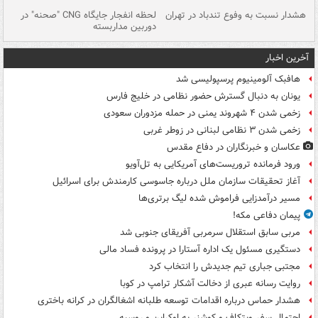
ای
هشدار نسبت به وفوع تندباد در تهران
لحظه انفجار جایگاه CNG "صحنه" در
دس
دوربین مداربسته
ات
آخرین اخبار
هافبک آلومینیوم پرسپولیسی شد
یونان به دنبال گسترش حضور نظامی در خلیج فارس
زخمی شدن ۴ شهروند یمنی در حمله مزدوران سعودی
زخمی شدن ۳ نظامی لبنانی در زوطر غربی
عکاسان و خبرنگاران در دفاع مقدس
ورود فرمانده تروریست‌های آمریکایی به تل‌آویو
آغاز تحقیقات سازمان ملل درباره جاسوسی کارمندش برای اسرائیل
مسیر درآمدزایی فراموش شده لیگ برتری‌ها
پیمان دفاعی مکه!
مربی سابق استقلال سرمربی آفریقای جنوبی شد
دستگیری مسئول یک اداره آستارا در پرونده فساد مالی
مجتبی جباری تیم جدیدش را انتخاب کرد
روایت رسانه عبری از دخالت آشکار ترامپ در کوبا
هشدار حماس درباره اقدامات توسعه طلبانه اشغالگران در کرانه باختری
احتمال سفر ویتکاف و کوشنر به اوکراین و روسیه