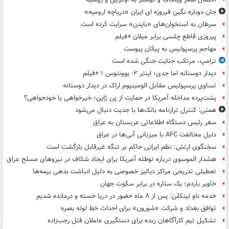
جان دوباره نگین فیروزه ای ایران «دریاچه ارومیه»
سرطان به استخوان‌های «بایدن» سرایت کرده است
پیروزی قاطع چلسی برابر میلان +فیلم
مهاجم پرسپولیس به پیکان پیوست
ترامپ، مرتکب جنایت جنگی شده است
دیدار دوستانه اما جدی؛ اینتر ۲- یوونتوس ۱ +فیلم
تساوی پرسپولیس مقابل الومینیوم اراک در دیدار دوستانه
پشت‌پرده مداخله آمریکا در حمایت از یِن ژاپن؛ خیرخواهی یا خودخواهی؟
همتی: کنترل ترازنامه بانک‌ها با جدیت دنبال می‌شود
سفر رئیس دستگاه اطلاعاتی عربستان به عراق
دلیل مخالفت AFC با میزبانی آبی‌ها در عراق
سخنگوی ارتش: نظم ایرانی حاکم بر تنگه غیرقابل بازگشت است
هشدار الموسوی درباره توطئه آمریکا برای ایجاد شکاف در نیروهای مسلح عراق
تعطیلی تدریجی مراکز دیالیز خصوصی به دلیل انباشت بدهی بیمه‌ها
خاویر باردم؛ یک ستاره در برابر سکوت جهان
خدمه ناو لینکلن: پس از ۸ ماه حضور در دریا خسته و درمانده‌ شدیم
توافق بغداد و شرکت «شورون» برای احداث خط لوله بصره
تشکیل تیم کارآگاهان زبده برای دستگیری عاملان قتل رجب‌زاده