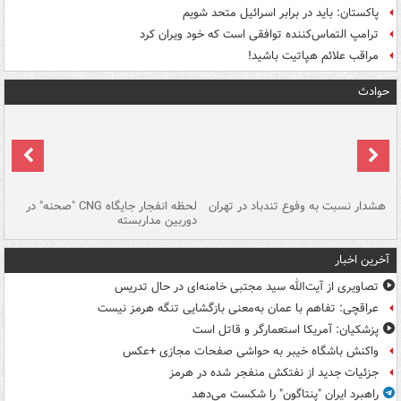
پاکستان: باید در برابر اسرائیل متحد شویم
ترامپ التماس‌کننده توافقی است که خود ویران کرد
مراقب علائم هپاتیت باشید!
حوادث
ای
هشدار نسبت به وفوع تندباد در تهران
لحظه انفجار جایگاه CNG "صحنه" در
دس
دوربین مداربسته
ات
آخرین اخبار
تصاویری از آیت‌الله سید مجتبی خامنه‌ای در حال تدریس
عراقچی: تفاهم با عمان به‌معنی بازگشایی تنگه هرمز نیست
پزشکیان: آمریکا استعمارگر و قاتل است
واکنش باشگاه خیبر به حواشی صفحات مجازی +عکس
جزئیات جدید از نفتکش منفجر شده در هرمز
راهبرد ایران "پنتاگون" را شکست می‌دهد