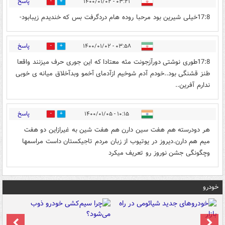
پاسخ
۰۳:۲۱ - ۱۴۰۰/۰۱/۰۲
1
0
17:8خیلی شیرین بود مرحبا روده هام دردگرفت بس که خندیدم زیبابود-
پاسخ
۰۳:۵۸ - ۱۴۰۰/۰۱/۰۲
0
1
17:8طوری نوشتی دورآزجونت مثه معتادا که این جوری حرف میزنند واقعا
طنز قشنگی بود..خودم آدم شوخیم ازآدمای آخمو وبدآخلاق میانه ی خوبی
ندارم آفرین..
پاسخ
۱۰:۱۵ - ۱۴۰۰/۰۱/۰۵
0
1
هر دودرسته هم هفت سین دارن هم هفت شین به غیرازاین دو هفت
میم هم دارن.دیروز در یوتیوب از زبان مردم تاجیکستان داست مراسمها
وچگونگی جشن نوروز رو تعریف میکرد
خودرو