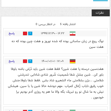
نظرات
انتشار یافته: 5
در انتظار بررسی: 0
پاسخ
۱۶:۲۲ - ۱۳۹۹/۱۲/۳۰
1
0
نوگ روچ در زبان ساسانی بوده که شده نوروز و هفت چین بوده که ‌ده
هفت سین
پاسخ
۱۷:۰۸ - ۱۴۰۰/۰۱/۰۱
1
2
هفت‌سین درسته یا هفت شین؟ فقط هفت شین باید دُرُش باشه باوفا
باور کن . شین مِشلِ شفا شَمیمیت شُرور شادی شادابی تندرشتی
شلامتی ...بژن بشلامتی ماء الشعیرو شاد بشی .فقط شفا باوفا.جنش
خوب رفیق ناباب ژُغال کمیاب .مهم دودشه حالا شین یا با سین. هیشکی
نیش به ما شال نو رو تبریک بگه والا ما هم یه روژی آدم بودیم برا
خودمون .