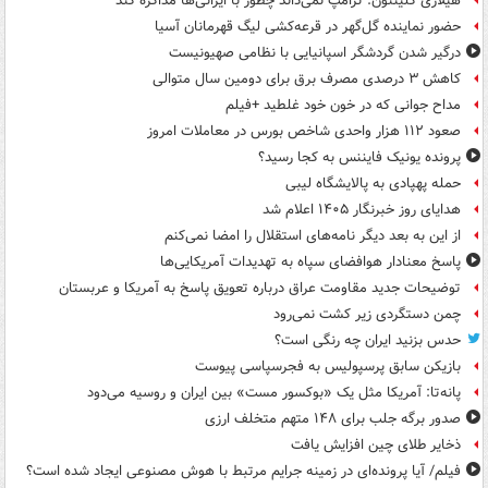
هیلاری کلینتون: ترامپ نمی‌داند چطور با ایرانی‌ها مذاکره کند
حضور نماینده گل‌گهر در قرعه‌کشی لیگ قهرمانان آسیا
درگیر شدن گردشگر اسپانیایی با نظامی صهیونیست
کاهش ۳ درصدی مصرف برق برای دومین سال متوالی
مداح جوانی که در خون خود غلطید +فیلم
صعود ۱۱۲ هزار واحدی شاخص بورس در معاملات امروز
پرونده یونیک فایننس به کجا رسید؟
حمله پهپادی به پالایشگاه لیبی
هدایای روز خبرنگار ۱۴۰۵ اعلام شد
از این به بعد دیگر نامه‌های استقلال را امضا نمی‌کنم
پاسخ معنادار هوافضای سپاه به تهدیدات آمریکایی‌ها
توضیحات جدید مقاومت عراق درباره تعویق پاسخ به آمریکا و عربستان
چمن دستگردی زیر کشت نمی‌رود
حدس بزنید ایران چه رنگی است؟
بازیکن سابق پرسپولیس به فجرسپاسی پیوست
پانه‌تا: آمریکا مثل یک «بوکسور مست» بین ایران و روسیه می‌دود
صدور برگه جلب برای ۱۴۸ متهم متخلف ارزی
ذخایر طلای چین افزایش یافت
فیلم/ آیا پرونده‌ای در زمینه جرایم مرتبط با هوش مصنوعی ایجاد شده است؟