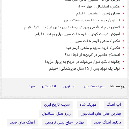
عکس/ استقبال از بهار ۱۴۰۰
صدای زمین را بشنوید! +فیلم
تصاویر/ خرید بساط سفره هفت سین
انسان در چند قدمی پرورش پستانداران بدون نیاز به مادر! +فیلم
آموزش درست کردن سفره هفت سین برای بچه‌ها +فیلم
عکس/ ماهی قرمز هفت سین
عکس/ خرید سبزه و ماهی قرمز‎ عید
اصطلاح «قمپز در کردن» از کجا آمد؟
چگونه بالگرد نبوغ می‌تواند در مریخ به پرواز درآید؟
تولد یک نوزاد پس از ۱۵ سال فریزشدگی! +فیلم
برچسب‌ها
سفره هفت سین
عید نوروز
افغانستان
میوه
آپ آهنگ
موزیک شاه
سایت تاریخ ایران
بهترین هتل های استانبول
رزرو هتل استانبول
دانلود آهنگ جدید
بهترین جراح بینی ترمیمی
آهنگ های جدید