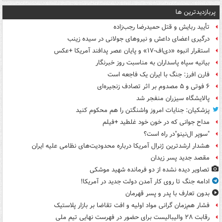
پربازدیدترین ها
تأیید ربایش و قتل حمیدرضا رجب‌زاده
درگیری اعضای داعش و نیروهای جولانی در سیده زینب
استقرار انبوه «دی‌اف‑۱۷» و پایان عصر پدافند آمریکا +عکس
بیانیه سپاه پاسداران به مناسبت روز خبرنگار
فارن افرز: جنگ با ایران یک فاجعه است
۶ فوتی و ۵ مصدوم بر اثر تصادف زنجیره‌ای
پالایشگاه سیزران منفجر شد
پزشکیان: جنایات امروز واشنگتن را هم محکوم کنید
مداح جوانی که در خون خود غلطید +فیلم
"سوپر ال‌نینو"در راه است؟
هشدار ارشدترین ژنرال آمریکا درباره محدودیت‌های نظامی علیه ایران
مقصد جدید پسر زیدان
تصاویر دیده‌ نشده از دو فرمانده شهید موشکی
ادامه جنگ تا روی کار آمدن دولت جدید در آمریکا!
بدون تعارف با پدر و پسر قهرمان
فشار هم‌زمان گرانی مواد اولیه و افت تقاضا بر بازار پلاستیک
رقابت ۲۸ والیبالیست برای حضور در فهرست نهایی تیم ملی