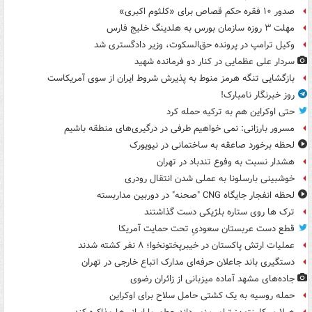
صدور ۱۰ فقره حکم قصاص برای «کلثوم اکبری»
مهلت ۳ روزه سازمان بورس به هلدینگ خلیج فارس
وکیل ترامپ در پرونده حق‌السکوت، وزیر دادگستری شد
سردار علی عظمایی در کنار دو فرمانده شهید
بازگشایی تنگه هرمز منوط به پذیرش شروط ایران از سوی آمریکاست
روز خبرنگار نامبارک!
حتی اوکراین هم به ترکیه حمله کرد
مسرور بارزانی: نمی خواهیم طرفی در درگیری‌های منطقه باشیم
لحظه برخورد صاعقه به ساختمانی در نیویورک
هشدار نسبت به وفوع تندباد در تهران
خوشبینی بارسلونا به عملی شدن انتقال رودری
لحظه انفجار جایگاه CNG "صحنه" در دوربین مداربسته
ترک ها روی ستاره بلژیکی دست گذاشتند
قطع دست عربستان سعودیِ تحت حمایت آمریکا
عملیات ارتش پاکستان در خیبرپختونخوا؛ ۸ نفر کشته شدند
دستگیری باند جاعلان حرفه‌ای مدارک اتباع خارجی در تهران
جاده‌های مشهد آماده میزبانی از زائران رضوی
حمله روسیه به یک کشتی حامل سلاح برای اوکراین