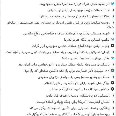
اثر جدید کمال شرف درباره محاصره نفتی سعودی‌ها
ادامه حملات رژیم صهیونیستی به جنوب لبنان
هلاکت اعضای یک تیم تروریستی در جنوب سیستان
روسیه سکوت ژاپن در قبال نقش آمریکا در بمباران اتمی هیروشیما را ننگ‌آور
خواند
شهید مصطفی ردانی‌پور؛ فرمانده عارف و فراجناحی دفاع مقدس
ترامپ کنترلی بر تنگه هرمز ندارد!
جنوب لبنان مجدد آماج حملات دشمن صهیونی قرار گرفت
فیدان: اسرائیل به دنبال تخریب روند صلح و بی‌ثبات کردن سوریه و غزه است
وقتی ورزش با معنویت عجین بشه!
پزشکیان: مشروطه نقطه عطف بیداری و آزادی‌خواهی ملت ایران بود
۱۰۰ میلیارد دلار خسارت، برای باز نگه داشتن تنگه‌ای که باز بود!
حمله نیروهای مسلح یمن به مواضع مزدوران سعودی
ویژگی‌های شهید بابایی در نگاه رهبر شهید انقلاب
مرثیه‌ی سوزناک مادر شهید دانش‌آموز مینابی
زلنسکی: دو پالایشگاه روسیه را هدف قرار دادیم
نشنال اینترست: آمریکا برای جنگ پهپادی آماده نیست
پنتاگون جلسه اضطراری برای تأمین تسلیحات برگزار می‌کند
پورجمشیدیان: اربعین ۱۴۰۵ با بالاترین سطح امنیت برگزار شد