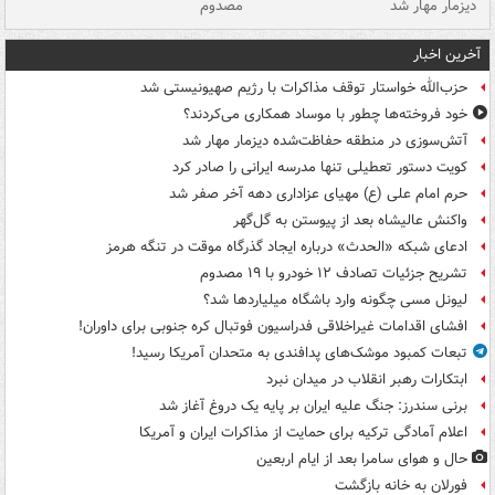
دیزمار مهار شد
مصدوم
آخرین اخبار
حزب‌الله خواستار توقف مذاکرات با رژیم صهیونیستی شد
خود فروخته‌ها چطور با موساد همکاری می‌کردند؟
آتش‌سوزی در منطقه حفاظت‌شده دیزمار مهار شد
کویت دستور تعطیلی تنها مدرسه ایرانی را صادر کرد
حرم امام علی (ع) مهیای عزاداری دهه آخر صفر شد
واکنش عالیشاه بعد از پیوستن به گل‌گهر
ادعای شبکه «الحدث» درباره ایجاد گذرگاه موقت در تنگه هرمز
تشریح جزئیات تصادف ۱۲ خودرو با ۱۹ مصدوم
لیونل مسی چگونه وارد باشگاه میلیاردها شد؟
افشای اقدامات غیراخلاقی فدراسیون فوتبال کره جنوبی برای داوران!
تبعات کمبود موشک‌های پدافندی به متحدان آمریکا رسید!
ابتکارات رهبر انقلاب در میدان نبرد
برنی سندرز: جنگ علیه ایران بر پایه یک دروغ آغاز شد
اعلام آمادگی ترکیه برای حمایت از مذاکرات ایران و آمریکا
حال و هوای سامرا بعد از ایام اربعین
فورلان به خانه بازگشت