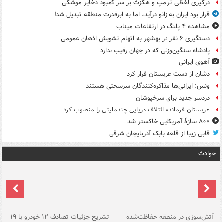
درگیری لفظی ترامپ و هگزث بر سر کمبود ذخایر موشکی
قرار بود ایران به زانو درآید، اما به ابرقدرت منطقه تبدیل شد!
مشاهده ۴ پلنگ در ارتفاعات میناب
دستگیری ۶ نفر در بهشهر به اتهام تشویش اذهان عمومی
پادشاه سنگین‌وزنی که در جهان رقیب ندارد
آهوی ایرانی
دشان از دست عربستان فرار کرد
ونس: ایرانی‌ها مذاکره‌کنندگان سرسختی هستند
دردسر جدید برای سرخپوشان
عربستان فرمانده ائتلاف دریایی چندملیتی را منصوب کرد
۸۰۰ سازۀ آمریکایی خاکستر شد
قابی زیبا از قلعه بابک آذربایجان شرقی
حوادث
تصادف مرگبار در محور اهواز–شوش ۲
آتش‌سوزی در منطقه حفاظت‌شده
تشریح جزئیات تصادف ۱۲ خودرو با ۱۹
پا