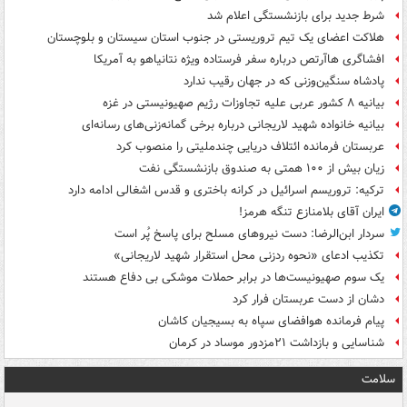
شرط جدید برای بازنشستگی اعلام شد
هلاکت اعضای یک تیم تروریستی در جنوب استان سیستان و بلوچستان
افشاگری هاآرتص درباره سفر فرستاده ویژه نتانیاهو به آمریکا
پادشاه سنگین‌وزنی که در جهان رقیب ندارد
بیانیه ۸ کشور عربی علیه تجاوزات رژیم صهیونیستی در غزه
بیانیه خانواده شهید لاریجانی درباره برخی گمانه‌زنی‌های رسانه‌ای
عربستان فرمانده ائتلاف دریایی چندملیتی را منصوب کرد
زیان بیش از ۱۰۰ همتی به صندوق‌ بازنشستگی نفت
ترکیه: تروریسم اسرائیل در کرانه باختری و قدس اشغالی ادامه دارد
ایران آقای بلامنازع تنگه هرمز!
سردار ابن‌الرضا: دست نیروهای مسلح برای پاسخ پُر است
تکذیب ادعای «نحوه ردزنی محل استقرار شهید لاریجانی»
یک‌ سوم صهیونیست‌ها در برابر حملات موشکی بی دفاع هستند
دشان از دست عربستان فرار کرد
پیام فرمانده هوافضای سپاه به بسیجیان کاشان
شناسایی و بازداشت ۲۱مزدور موساد در کرمان
سلامت