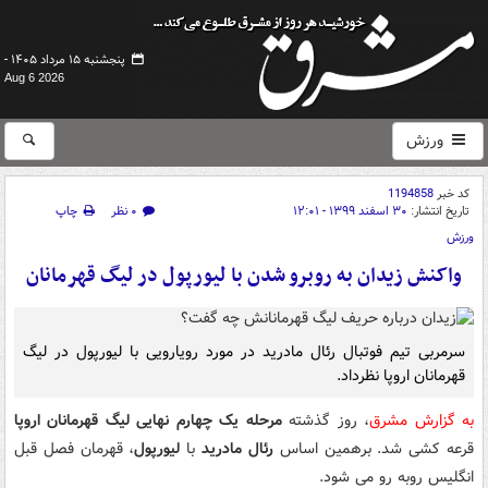
پنجشنبه ۱۵ مرداد ۱۴۰۵ -
Aug 6 2026
ورزش
کد خبر
1194858
تاریخ انتشار:
۳۰ اسفند ۱۳۹۹ - ۱۲:۰۱
۰ نظر
چاپ
ورزش
واکنش زیدان به روبرو شدن با لیورپول در لیگ قهرمانان
سرمربی تیم فوتبال رئال مادرید در مورد رویارویی با لیورپول در لیگ
قهرمانان اروپا نظرداد.
به گزارش مشرق
، روز گذشته
مرحله یک چهارم نهایی لیگ قهرمانان اروپا
قرعه کشی شد. برهمین اساس
رئال مادرید
با
لیورپول
، قهرمان فصل قبل
انگلیس روبه رو می شود.