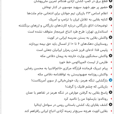
قطع برق در کمپ کشتی آزادی هنگام تمرین ملی‌پوشان
حضور پر مهر شهید سپهبد موسوی در کنار نوه‌اش
اعلام اسامی ۲۳ بازیکن تیم جوانان برای انتخابی جام ملت‌ها
کنایه بقایی به تقابل ایران با ترامپ و آمریک
توضیحات اتاق بازرگانی درباره کارت‌های بازرگانی و ارزهای برنگشته
استانداری تهران: طرح طرد اتباع غیرمجاز متوقف نشده است
واکنش بقایی به بستن مدرسه ایرانی در کویت
روستاییان دهک‌های ۶ تا ۱۰ از امسال باید حق بیمه بپردازند
پلیس فتا: ادعای فریز شدن رمزارز ایرانیان جعلی است
واکنش سخنگوی وزارت خارجه به پیمان دفاعی مکه
طارمی از لیست المپیاکوس خط خورد
پیام تبریک فرمانده قرارگاه مرکزی خاتم‌الانبیا به محسن رضایی
واکنش روزنامه صهیونیستی به توافقنامه دفاعی مکه
بازگشایی تنگه هرمز، یک خوش‌خیالی از سوی آمریکاست!
بازیکنی که چشم فلیک را گرفت!
پاسخ بقایی به گرفتن عوارض در تنگه هرمز در تفاهم با عمان
رونالدو: بارسلونا من را ناامید کرد
کشف بقایای یک کشتی باستانی رومی در سواحل ایتالیا
بقایی:کویت هرچه سریع‌تر زمینه آزادی اتباع ایرانی رافراهم کند