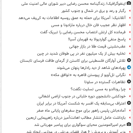
اینفوگرافیک/ زندگینامه محسن رضایی دبیر شورای عالی امنیت‌ ملی
رگبار و رعد و برق در شمال و جنوب کشور
آتلانتیک: آمریکا برای حمله به عمق روسیه اطلاعات به کی‌یف می‌دهد
اظهار نظر عجیب فان خال درباره مارادونا و مسی
فرمانده کل ارتش انتصاب محسن رضایی را تبریک گفت
پاسخ منفی گواردیولا به قهرمان آسیا!
عقب‌نشینی قیمت طلا در بازار جهانی
تخلیه بیش از یک میلیون نفر در پی طوفان شدید در چین
تلاش آوارگان فلسطینی برای کاستن از گرمای طاقت فرسای تابستان
پهپادهای شاهد از دید رادارها پنهان می‌شوند
نگرانی تل‌آویو از پیوستن قاهره به «توافق مکه»
تظاهرات گسترده در سئوتا
چرا رونالدو به مسی تسلیت نگفت؟
خودکشی دانشجوی دوره خلبانی در جنوب اراضی اشغالی
اعتراف بی‌سابقه یک افسر به شکست آمریکا در برابر ایران
آماده‌باش پلیس راهور برای موج سفرهای پایانی ماه صفر
بازداشت عامل انتشار مطالب اهانت‌آمیز درباره راهپیمایی اربعین
حرم امیرالمومنین محیای سوگواری برای پیامبر مهربانی شد
وزیر آموزش و پرورش: ۶ هزار فضای ورزشی در مدارس ایجاد شد