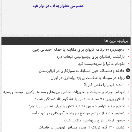
دسترسی دشوار به آب در نوار غزه
پربازدیدترین ها
«جهنم‌دره»؛ برنامه تایوان برای مقابله با حمله احتمالی چین
بازگشت رضائیان برای پرسپولیس تبعات دارد
نکونام مافیا را سربه‌نیست کرد
حادثه وحشتناک حین مسابقات سوارکاری در قرقیزستان
زلزله در موساد با شکست پروژه براندازی در ایران
امداد غیبی یا نقص فنی!؟
انهدام انبارهای سوخت و تجهیزات نظامی نیروهای مسلح اوکراین توسط روسیه
قاتلان پیرزن ۷۰ ساله همدانی با ۵۰ گرم طلا دستگیر شدند
ادعای جدید ترامپ: بدون تشدید تنش با ایران تعامل می‌کنیم!
تصاویر جدید از انهدام مواضع نیروهای آمریکایی در غرب آسیا
حضور قربانی در پرسپولیس منتفی شد؟
کشف ۳۱۰ گرم تریاک از معده مسافر اتوبوس در قاینات