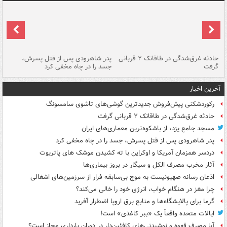
شته
حادثه غرق‌شدگی در طاقانک ۲ قربانی
پدر شاهرودی پس از قتل پسرش،
دس
گرفت
جسد را در چاه مخفی کرد
آخرین اخبار
رکوردشکنی پیش‌فروش جدیدترین گوشی‌های تاشوی سامسونگ
حادثه غرق‌شدگی در طاقانک ۲ قربانی گرفت
مسجد جامع یزد، از باشکوه‌ترین معماری‌های ایران
پدر شاهرودی پس از قتل پسرش، جسد را در چاه مخفی کرد
دردسر همزمان آمریکا و اوکراین با ته کشیدن موشک های پاتریوت
آثار مخرب مصرف الکل و سیگار در بروز بیماری‌ها
اذعان رسانه صهیونیست به موج بی‌سابقه فرار از سرزمین‌های اشغالی
چرا مغز در هنگام خواب، انرژی خود را خالی می‌کند؟
گرما برای پالایشگاه‌ها و منابع برق اروپا اضطرار آفرید
ایالات متحده واقعاً یک «ببر کاغذی» است!
آیا مصرف قهوه و نوشیدنی‌های کافئین‌دار در دوران بارداری مجاز است؟