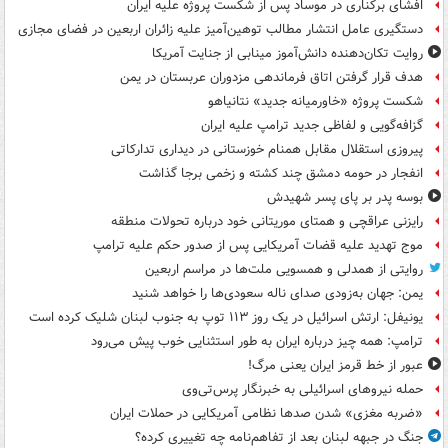
افشای برکناری در موساد پس از شکست پروژه علیه ایران
دستگیری عامل انتشار مطالب توهین‌آمیز علیه زائران اربعین در فضای مجازی
روایت تکان‌دهنده دانش‌آموز مینابی از جنایت آمریکا
هدف قرار گرفتن اتاق‌ فرماندهی مزدوران عربستان در یمن
شکست پروژه «خاورمیانه جدید» نتانیاهو
گزافه‌گویی و لفاظی جدید ترامپ علیه ایران
پیروزی استقلال مقابل همنام خوزستانی در دیداری تدارکاتی
انفجار در حومه دمشق چند کشته و زخمی برجا گذاشت
بوسه‌ پدر بر پای پسر شهیدش
رایزنی عراقچی و همتای موریتانی خود درباره تحولات منطقه
موج تهدید علیه قضات آمریکایی پس از صدور حکم علیه ترامپ
روایتی از همدلی و همسویی ملت‌ها در مراسم اربعین
یمن: جهان به‌زودی صدای ناله سعودی‌ها را خواهد شنید
یونیفل: ارتش اسرائیل در یک روز ۱۱۳ توپ به جنوب لبنان شلیک کرده است
ترامپ: همه چیز درباره ایران به طور استثنایی خوب پیش می‌رود
عبور از خط قرمز ایران یعنی مرگ!
حمله نیروهای اسرائیلی به خبرنگار پرس‌تی‌وی
«ضربه مغزی» شدن صدها نظامی آمریکایی در حملات ایران
جنگ در جبهه لبنان بعد از تفاهم‌نامه چه تغییری کرده؟