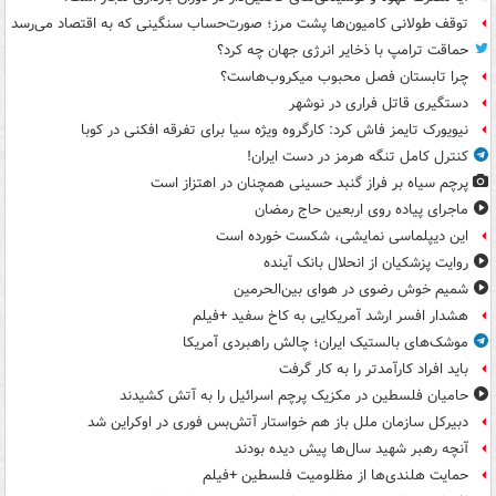
توقف طولانی کامیون‌ها پشت مرز؛ صورت‌حساب سنگینی که به اقتصاد می‌رسد
حماقت ترامپ با ذخایر انرژی جهان چه کرد؟
چرا تابستان فصل محبوب میکروب‌هاست؟
دستگیری قاتل فراری در نوشهر
نیویورک تایمز فاش کرد: کارگروه ویژه سیا برای تفرقه افکنی در کوبا
کنترل کامل تنگه هرمز در دست ایران!
پرچم سیاه بر فراز گنبد حسینی همچنان در اهتزاز است
ماجرای پیاده روی اربعین حاج رمضان
این دیپلماسی نمایشی، شکست خورده است
روایت پزشکیان از انحلال بانک آینده
شمیم خوش رضوی در هوای بین‌الحرمین
هشدار افسر ارشد آمریکایی به کاخ سفید +فیلم
موشک‌های بالستیک ایران؛ چالش راهبردی آمریکا
باید افراد کارآمدتر را به کار گرفت
حامیان فلسطین در مکزیک پرچم اسرائیل را به آتش کشیدند
دبیرکل سازمان ملل باز هم خواستار آتش‌بس فوری در اوکراین شد
آنچه رهبر شهید سال‌ها پیش دیده بودند
حمایت هلندی‌ها از مظلومیت فلسطین +فیلم