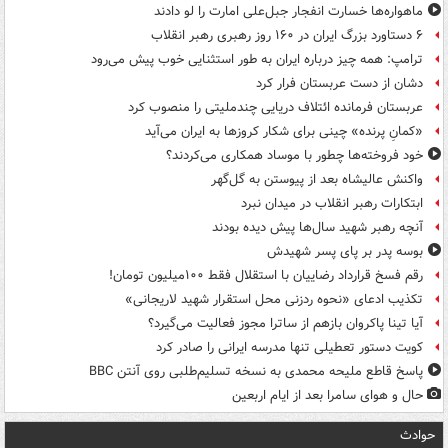
ماهواره‌ها خسارت انفجار جبل‌علی امارت را لو دادند
۶ دستاورد بزرگ ایران در ۱۶۰ روز رهبری رهبر انقلاب
ترامپ: همه چیز درباره ایران به طور استثنایی خوب پیش می‌رود
دشان از دست عربستان فرار کرد
عربستان فرمانده ائتلاف دریایی چندملیتی را منصوب کرد
«کمانِ پرنده» چینی برای شکار کروزها به ایران می‌آید
خود فروخته‌ها چطور با موساد همکاری می‌کردند؟
واکنش عالیشاه بعد از پیوستن به گل‌گهر
ابتکارات رهبر انقلاب در میدان نبرد
آنچه رهبر شهید سال‌ها پیش دیده بودند
بوسه‌ پدر بر پای پسر شهیدش
رقم فسخ قرارداد رضاییان با استقلال فقط ۱۰۰میلیون تومان!
تکذیب ادعای «نحوه ردزنی محل استقرار شهید لاریجانی»
آیا تینا پاکروان بازهم از ساترا مجوز فعالیت می‌گیرد؟
کویت دستور تعطیلی تنها مدرسه ایرانی را صادر کرد
پاسخ قاطع ملیحه محمدی به نسخه تسلیم‌طلبی روی آنتن BBC
حال و هوای سامرا بعد از ایام اربعین
حوادث