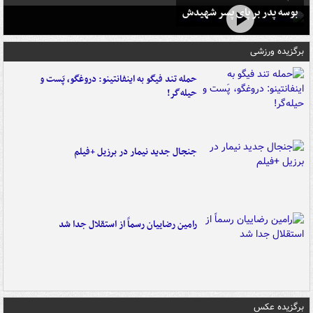
بوسه‌ پدر بر پای پسر شهیدش
برگزیده ورزشی
حمله تند فیگو به اینفانتینو: دروغگو، پَست‌ و
حیله‌گر!
جنجال جدید نیمار در برزیل +فیلم
رامین رضاییان رسماً از استقلال جدا شد
برگزیده عکس