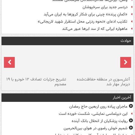
دردسر جدید برای سرخپوشان
«کمانِ پرنده» چینی برای شکار کروزها به ایران می‌آید
تکذیب ادعای «نحوه ردزنی محل استقرار شهید لاریجانی»
ماهواره ایرانی که از سد ابرها عبور می‌کند
حوادث
تصادف مرگبار در محور اهواز–شوش ۲
آتش‌سوزی در منطقه حفاظت‌شده
تشریح جزئیات تصادف ۱۲ خودرو با ۱۹
پا
دیزمار مهار شد
مصدوم
آخرین اخبار
ماجرای پیاده روی اربعین حاج رمضان
این دیپلماسی نمایشی، شکست خورده است
روایت پزشکیان از انحلال بانک آینده
شمیم خوش رضوی در هوای بین‌الحرمین