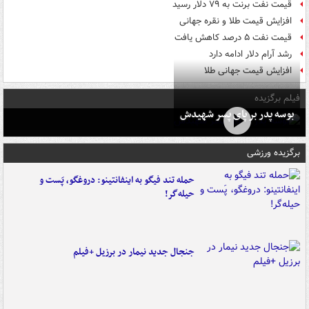
قیمت نفت برنت به ۷۹ دلار رسید
افزایش قیمت طلا و نقره جهانی
قیمت نفت ۵ درصد کاهش یافت
رشد آرام دلار ادامه دارد
افزایش قیمت جهانی طلا
فیلم برگزیده
بوسه‌ پدر بر پای پسر شهیدش
برگزیده ورزشی
حمله تند فیگو به اینفانتینو: دروغگو، پَست‌ و
حیله‌گر!
جنجال جدید نیمار در برزیل +فیلم