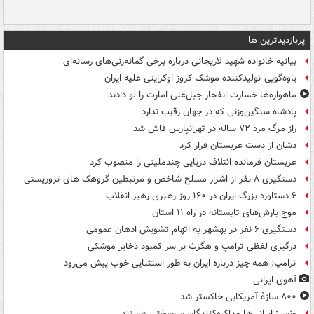
پربازدیدترین ها
بیانیه خانواده شهید لاریجانی درباره برخی گمانه‌زنی‌های رسانه‌ای
یاوه‌گویی تولیدکننده موشک کروز اوکراینی علیه ایران
ماهواره‌ها خسارت انفجار جبل‌علی امارت را لو دادند
پادشاه سنگین‌وزنی که در جهان رقیب ندارد
راز مرگ مرد ۷۲ ساله در تهرانپارس فاش شد
دشان از دست عربستان فرار کرد
عربستان فرمانده ائتلاف دریایی چندملیتی را منصوب کرد
دستگیری ۸ نفر از اشرار مسلح شاخص و مرتبطین گروهک های تروریستی
۶ دستاورد بزرگ ایران در ۱۶۰ روز رهبری رهبر انقلاب
موج بارش‌های تابستانه در راه ۱۱ استان
دستگیری ۶ نفر در بهشهر به اتهام تشویش اذهان عمومی
درگیری لفظی ترامپ و هگزث بر سر کمبود ذخایر موشکی
ترامپ: همه چیز درباره ایران به طور استثنایی خوب پیش می‌رود
آهوی ایرانی
۸۰۰ سازۀ آمریکایی خاکستر شد
ونس: ایرانی‌ها مذاکره‌کنندگان سرسختی هستند