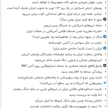
یمن: جهان به‌زودی صدای ناله سعودی‌ها را خواهد شنید
یونیفل: ارتش اسرائیل در یک روز ۱۱۳ توپ به جنوب لبنان شلیک کرده است
ترامپ: همه چیز درباره ایران به طور استثنایی خوب پیش می‌رود
عبور از خط قرمز ایران یعنی مرگ!
حمله نیروهای اسرائیلی به خبرنگار پرس‌تی‌وی
«ضربه مغزی» شدن صدها نظامی آمریکایی در حملات ایران
جنگ در جبهه لبنان بعد از تفاهم‌نامه چه تغییری کرده؟
ترامپ در حال سوختن در آتشی خودساخته
ایران را تست نکنید! جاده‌ی خشم ایران!
واکنش سفارت ایران به بیانیه مغرضانه نمایندگان پارلمان اتریش
کریدورهای شمالی و جنوبی تنگه هرمز حذف می‌شوند
پاسخ قاطع ملیحه محمدی به نسخه تسلیم‌طلبی روی آنتن BBC
پرشدگی سدها به ۵۸درصد رسید
بازدید وزیر نیرو از روند برق‌رسانی به واحدهای صنعتی بازسازی‌شده
زنجیرهایی که آمریکا را به زیر سطح آب می‌کشند!
تثبیت دستاوردهای نظامی ایران در مرزهای غربی در سایه جنگ رمضان
دانا وایت به بن‌بست رسید
«کمانِ پرنده» چینی برای شکار کروزها به ایران می‌آید
۷۰ درصد از صهیونیست‌ها نگران سلامت انتخابات هستند