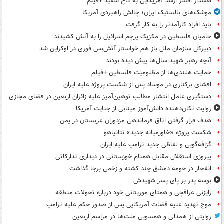
هشدار افسر ارشد آمریکایی به کاخ سفید +فیلم
موشک‌های بالستیک ایران؛ چالش راهبردی آمریکا
باید افراد کارآمدتر را به کار گرفت
حامیان فلسطین در مکزیک پرچم اسرائیل را به آتش کشیدند
دبیرکل سازمان ملل باز هم خواستار آتش‌بس فوری در اوکراین شد
آنچه رهبر شهید سال‌ها پیش دیده بودند
حمایت هلندی‌ها از مظلومیت فلسطین +فیلم
افشای برکناری در موساد پس از شکست پروژه علیه ایران
دستگیری عامل انتشار مطالب توهین‌آمیز علیه زائران اربعین در فضای مجازی
روایت تکان‌دهنده دانش‌آموز مینابی از جنایت آمریکا
هدف قرار گرفتن اتاق‌ فرماندهی مزدوران عربستان در یمن
شکست پروژه «خاورمیانه جدید» نتانیاهو
گزافه‌گویی و لفاظی جدید ترامپ علیه ایران
پیروزی استقلال مقابل همنام خوزستانی در دیداری تدارکاتی
انفجار در حومه دمشق چند کشته و زخمی برجا گذاشت
بوسه‌ پدر بر پای پسر شهیدش
رایزنی عراقچی و همتای موریتانی خود درباره تحولات منطقه
موج تهدید علیه قضات آمریکایی پس از صدور حکم علیه ترامپ
روایتی از همدلی و همسویی ملت‌ها در مراسم اربعین