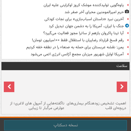
یاوه‌گویی تولیدکننده موشک کروز اوکراینی علیه ایران
حرم امیرالمومنین محیای آخر صفر شد
آخرین نبرد «داستان اسباب‌بازی» برای نجات کودکی
جنگ با ایران، آمریکا را به دشمن جهان تبدیل کرد
آیا تینا پاکروان بازهم از ساترا مجوز فعالیت می‌گیرد؟
رقم فسخ قرارداد رضاییان با استقلال فقط ۱۰۰میلیون تومان!
یمن: نقشه عربستان برای حمله به صنعاء را در نطفه خفه کردیم
آمریکا اوایل شهریور میزبان مجمع آژانس انرژی اتمی می‌شود
سلامت
اهمیت تشخیص زودهنگام بیماری‌های
ناگفته‌هایی از آمپول های لاغری؛ از
دریچه‌ای قلب
عوارض مرگبار تا زیبایی
تا
نسخه دسکتاپ