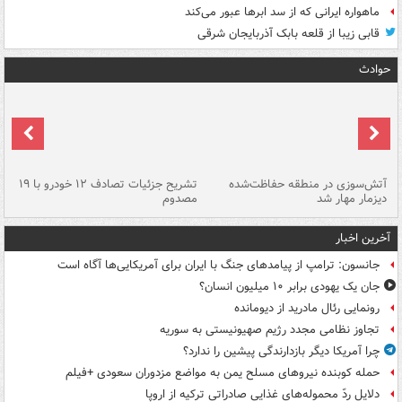
ماهواره ایرانی که از سد ابرها عبور می‌کند
قابی زیبا از قلعه بابک آذربایجان شرقی
حوادث
تصادف مرگبار در محور اهواز–شوش ۲
آتش‌سوزی در منطقه حفاظت‌شده
تشریح جزئیات تصادف ۱۲ خودرو با ۱۹
پا
دیزمار مهار شد
مصدوم
آخرین اخبار
جانسون: ترامپ از پیامدهای جنگ با ایران برای آمریکایی‌ها آگاه است
جان یک یهودی برابر ۱۰ میلیون انسان؟
رونمایی رئال مادرید از دیومانده
تجاوز نظامی مجدد رژیم صهیونیستی به سوریه
چرا آمریکا دیگر بازدارندگی پیشین را ندارد؟
حمله کوبنده نیروهای مسلح یمن به مواضع مزدوران سعودی +فیلم
دلایل ردّ محموله‌های غذایی صادراتی ترکیه از اروپا