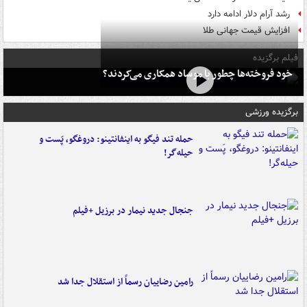
رشد آرام دلار ادامه دارد
افزایش قیمت جهانی طلا
فیلم برگزیده
خود فروخته‌ها چطور با موساد همکاری می‌کردند؟
برگزیده ورزشی
حمله تند فیگو به اینفانتینو: دروغگو، پَست‌ و
حیله‌گر!
جنجال جدید نیمار در برزیل +فیلم
رامین رضاییان رسماً از استقلال جدا شد