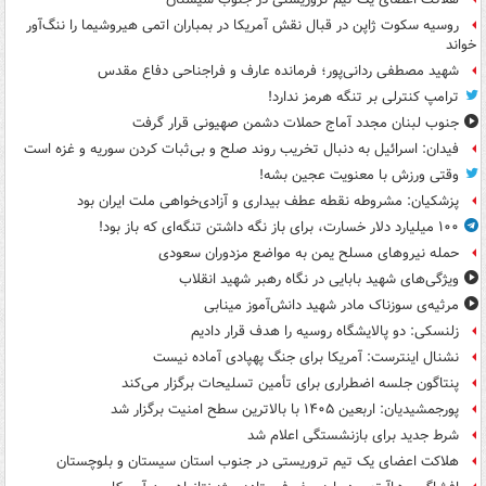
روسیه سکوت ژاپن در قبال نقش آمریکا در بمباران اتمی هیروشیما را ننگ‌آور
خواند
شهید مصطفی ردانی‌پور؛ فرمانده عارف و فراجناحی دفاع مقدس
ترامپ کنترلی بر تنگه هرمز ندارد!
جنوب لبنان مجدد آماج حملات دشمن صهیونی قرار گرفت
فیدان: اسرائیل به دنبال تخریب روند صلح و بی‌ثبات کردن سوریه و غزه است
وقتی ورزش با معنویت عجین بشه!
پزشکیان: مشروطه نقطه عطف بیداری و آزادی‌خواهی ملت ایران بود
۱۰۰ میلیارد دلار خسارت، برای باز نگه داشتن تنگه‌ای که باز بود!
حمله نیروهای مسلح یمن به مواضع مزدوران سعودی
ویژگی‌های شهید بابایی در نگاه رهبر شهید انقلاب
مرثیه‌ی سوزناک مادر شهید دانش‌آموز مینابی
زلنسکی: دو پالایشگاه روسیه را هدف قرار دادیم
نشنال اینترست: آمریکا برای جنگ پهپادی آماده نیست
پنتاگون جلسه اضطراری برای تأمین تسلیحات برگزار می‌کند
پورجمشیدیان: اربعین ۱۴۰۵ با بالاترین سطح امنیت برگزار شد
شرط جدید برای بازنشستگی اعلام شد
هلاکت اعضای یک تیم تروریستی در جنوب استان سیستان و بلوچستان