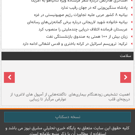
افشاگری هاآرتص درباره سفر فرستاده ویژه نتانیاهو به آمریکا
پادشاه سنگین‌وزنی که در جهان رقیب ندارد
بیانیه ۸ کشور عربی علیه تجاوزات رژیم صهیونیستی در غزه
بیانیه خانواده شهید لاریجانی درباره برخی گمانه‌زنی‌های رسانه‌ای
عربستان فرمانده ائتلاف دریایی چندملیتی را منصوب کرد
زیان بیش از ۱۰۰ همتی به صندوق‌ بازنشستگی نفت
ترکیه: تروریسم اسرائیل در کرانه باختری و قدس اشغالی ادامه دارد
سلامت
اهمیت تشخیص زودهنگام بیماری‌های
ناگفته‌هایی از آمپول های لاغری؛ از
دریچه‌ای قلب
عوارض مرگبار تا زیبایی
تا
نسخه دسکتاپ
کليه حقوق اين سايت متعلق به پایگاه خبري-تحليلي مشرق نيوز می باشد و
استفاده از مطالب آن با ذکر منبع بلامانع است.