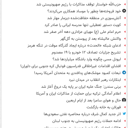
حزب‌الله خواستار توقف مذاکرات با رژیم صهیونیستی شد
خود فروخته‌ها چطور با موساد همکاری می‌کردند؟
آتش‌سوزی در منطقه حفاظت‌شده دیزمار مهار شد
کویت دستور تعطیلی تنها مدرسه ایرانی را صادر کرد
حرم امام علی (ع) مهیای عزاداری دهه آخر صفر شد
واکنش عالیشاه بعد از پیوستن به گل‌گهر
ادعای شبکه «الحدث» درباره ایجاد گذرگاه موقت در تنگه هرمز
تشریح جزئیات تصادف ۱۲ خودرو با ۱۹ مصدوم
لیونل مسی چگونه وارد باشگاه میلیاردها شد؟
افشای اقدامات غیراخلاقی فدراسیون فوتبال کره جنوبی برای داوران!
تبعات کمبود موشک‌های پدافندی به متحدان آمریکا رسید!
ابتکارات رهبر انقلاب در میدان نبرد
برنی سندرز: جنگ علیه ایران بر پایه یک دروغ آغاز شد
اعلام آمادگی ترکیه برای حمایت از مذاکرات ایران و آمریکا
حال و هوای سامرا بعد از ایام اربعین
فورلان به خانه بازگشت
اثر جدید کمال شرف درباره محاصره نفتی سعودی‌ها
ادامه حملات رژیم صهیونیستی به جنوب لبنان
هلاکت اعضای یک تیم تروریستی در جنوب سیستان