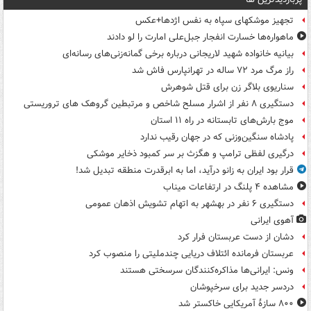
تجهیز موشکهای سپاه به نفس اژدها+عکس
ماهواره‌ها خسارت انفجار جبل‌علی امارت را لو دادند
بیانیه خانواده شهید لاریجانی درباره برخی گمانه‌زنی‌های رسانه‌ای
راز مرگ مرد ۷۲ ساله در تهرانپارس فاش شد
سناریوی بلاگر زن برای قتل شوهرش
دستگیری ۸ نفر از اشرار مسلح شاخص و مرتبطین گروهک های تروریستی
موج بارش‌های تابستانه در راه ۱۱ استان
پادشاه سنگین‌وزنی که در جهان رقیب ندارد
درگیری لفظی ترامپ و هگزث بر سر کمبود ذخایر موشکی
قرار بود ایران به زانو درآید، اما به ابرقدرت منطقه تبدیل شد!
مشاهده ۴ پلنگ در ارتفاعات میناب
دستگیری ۶ نفر در بهشهر به اتهام تشویش اذهان عمومی
آهوی ایرانی
دشان از دست عربستان فرار کرد
عربستان فرمانده ائتلاف دریایی چندملیتی را منصوب کرد
ونس: ایرانی‌ها مذاکره‌کنندگان سرسختی هستند
دردسر جدید برای سرخپوشان
۸۰۰ سازۀ آمریکایی خاکستر شد