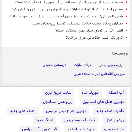
محمد بن زاید از ترس برادرش، محافظان فرانسوی استخدام کرده است
معاون استاندار کربلا توطئه امارات برای شورش در این استان را فاش کرد
قیس الخزعلی: عملیات علیه نظامیان آمریکایی در عراق ادامه خواهد یافت
بمباران پایگاه «ملک خالد» عربستان توسط پهپادهای یمنی
انصار الله در کجای جنگ یمن ایستاده است؟
ترور یک افسر اطلاعاتی عراق در کربلا
برچسب‌ها
رژیم صهیونیستی
دولت امارات
عربستان سعودی
سرویس اطلاعاتی امارات متحده عربی
آپ آهنگ
موزیک شاه
سایت تاریخ ایران
بهترین هتل های استانبول
رزرو هتل استانبول
دانلود آهنگ جدید
بهترین جراح بینی ترمیمی
آهنگ های جدید
پرشین هتل
ثبت نام بیمه اربعین
آهنگ جدید
مزایده خودرو
خرید بلیط استخر
قیمت ورق آهن پرایس