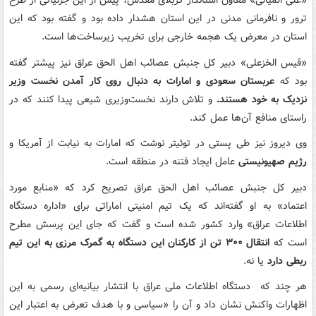
«علی المیالی» معاون استاندار کربلای مقدس، پیش از این جزئیاتی از طرح
ترور و نافرمانی مدنی در این استان هشدار داده بود و گفته بود که این
استان در معرض یک هجمه خارجی برای تخریب زیرساخت‌ها است.
«قیس الخزعلی» دبیر کل جنبش عصائب اهل الحق عراق نیز پیشتر گفته
بود که
عربستان سعودی و امارات به دنبال روی‌ کار آمدن نخست وزیر
نزدیک به خود هستند.
و تلاش دارند نخست‌وزیری شیعی پیدا کنند که در
راستای منافع آن‌ها عمل کند.
وی دیروز نیز طی پستی در توئیتر نوشت که امارات به نیابت از آمریکا و
رژیم صهیونیستی
عامل ایجاد فتنه در منطقه است.
دبیر کل جنبش عصائب اهل الحق عراق تصریح کرد که «منابع مورد
اعتماد» به او گفته‌اند که یک تیم امنیتی اماراتی برای «اداره دستگاه
اطلاعات عراق» وارد کشور شده است و گفت که جای این پرسش مطرح
است که
انتقال ۳۰۰ تن از کارکنان این دستگاه به گمرک مرزی به این تیم
ربطی دارد
یا نه.
هر چند که دستگاه اطلاعات ملی عراق با انتشار بیانیه‌ای رسمی به این
اظهارات واکنش نشان داد و آن را «سیاسی و با هدف تعرض به اعتبار این