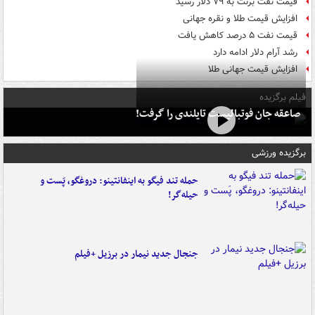
قیمت نفت برنت به ۷۹ دلار رسید
افزایش قیمت طلا و نقره جهانی
قیمت نفت ۵ درصد کاهش یافت
رشد آرام دلار ادامه دارد
افزایش قیمت جهانی طلا
فیلم برگزیده
صاعقه جان فوتبالیست تایلندی را گرفت!
برگزیده ورزشی
حمله تند فیگو به اینفانتینو: دروغگو، پَست‌ و
حیله‌گر!
جنجال جدید نیمار در برزیل +فیلم