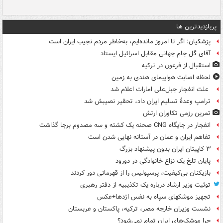
پربازدیدترین ها
پزشکیان: اگر تا امروز مانده‌ایم، به‌خاطر مردم نجیب ایران است
آقای گل جام جهانی مقابل اسرائیل ایستاد
استقبال از فرعون در ترکیه
لحظه اصابت هواپیمای هندی به زمین
علت انفجار جبل‌علی امارات اعلام شد
ترامپ وعدۀ تسلیم ایران داد، تحقیر نصیبش شد
تمرین رزمی تکاوران ارتش
انفجار در جایگاه CNG صحنه یک کشته و سه مصدوم برجا گذاشت
تفاهم ایران و عمان در آستانه نهایی شدن است
۳ کاپیتان ایران بدون پیشنهاد بزرگ
پایان تلخ یک نزاع خانوادگی در دورود
بازیکنان بی‌کیفیت، پرسپولیس را از قهرمانی دور کردند
توئیت وزیر ارشاد درباره یک تکذیبیه از دفتر رهبری
تجهیز موشکهای سپاه به نفس اژدها+عکس
نشست وزیران خارجه مصر، ترکیه، پاکستان و عربستان
چرا موشک‌های ایران تمام نمی‌شود؟