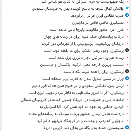
یک صهیونیست به جرم اعتراض به نتانیاهو زندانی شد
واکنش کمال شرف به پاسخ کوبنده یمن به عربستان سعودی
قدرت نظامی ایران فراتر از برآوردها
دستگیری قاضی قلابی در مازندران
فارن افرز: محور مقاومت پابرجا باقی مانده است
بازتاب پیامدهای جنگ علیه ایران در رسانه‌های جهان
بازیکنان بی‌کیفیت، پرسپولیس را از قهرمانی دور کردند
پزشکیان: وجود رهبر انقلاب برای ما نقطه قوت است
رسانه عبری: اسرائیل دچار ناترازی برق شده است
نشست وزیران خارجه مصر، ترکیه، پاکستان و عربستان
پزشکیان: ایران را همه مردم نگه داشتند
ایران در مسیر تبدیل شدن به قدرت برتر منطقه است!
ارتش یمن: نفتکش سعودی را در خلیج عدن هدف قرار دادیم
پزشکیان: اگر تا امروز مانده‌ایم، به‌خاطر مردم نجیب ایران است
ادامه ناامنی و خشونت در آمریکا؛ چندین کشته در کارولینای شمالی
فیدان: حماس به تعهدات خود عمل کرد، امّا اسرائیل نه
بازداشت عامل ارسال تصاویر پرتاب موشک به رسانه‌های معاند
ماجرایی که رعب و وحشت را در فرودگاه تل‌آویو حاکم کرد
شبیه‌سازی حمله به پایگاه نیروهای دلتا فورس آمریکا