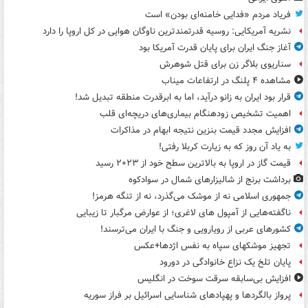
فریاد مردم «فدایی خامنه‌ای بودن» است
نشریه آمریکایی: روسیه قدرتمندترین ناوگان هوایی در کل اروپا را دارد
آغاز جنگ ایران برای پایان قدرت آمریکا بود
سناریوی بلاگر زن برای قتل شوهرش
مشاهده ۴ پلنگ در ارتفاعات میناب
قرار بود ایران به زانو درآید، اما به ابرقدرت منطقه تبدیل شد!
اهمیت تشخیص زودهنگام بیماری‌های دریچه‌ای قلب
افزایش مجدد قیمت بنزین نتیجه ابهام در مذاکرات
به یاد آن روز که به زیارت کربلا رفتی!
قیمت گاز در اروپا به بالاترین سطح خود از ۲۰۲۳ رسید
برداشت برنج از شالیزارهای شمال در سوادکوه
جمهوری اسلامی نه از موشک می‌گذرد، نه از تنگه هرمز!
ناگفته‌هایی از آمپول های لاغری؛ از عوارض مرگبار تا زیبایی
کشورهای عربی از رویارویی و جنگ با ایران می‌ترسند!
تجهیز موشکهای سپاه به نفس اژدها+عکس
پایان تلخ یک نزاع خانوادگی در دورود
افزایش بی‌سابقه سرقت سوخت در انگلیس
پرواز بالگردها و پهپادهای شناسایی اسرائیل بر فراز سوریه