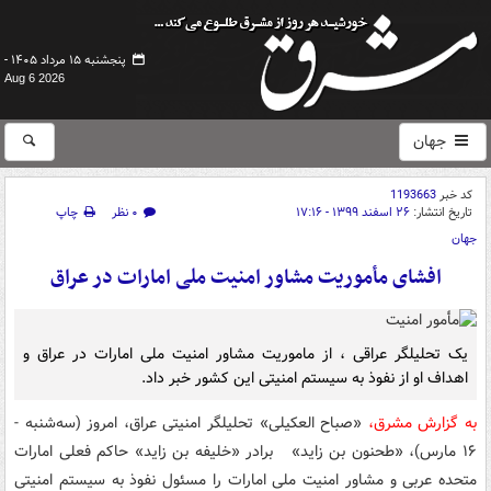
پنجشنبه ۱۵ مرداد ۱۴۰۵ -
Aug 6 2026
جهان
کد خبر
1193663
تاریخ انتشار:
۲۶ اسفند ۱۳۹۹ - ۱۷:۱۶
۰ نظر
چاپ
جهان
افشای مأموریت مشاور امنیت ملی امارات در عراق
یک تحلیلگر عراقی ، از ماموریت مشاور امنیت ملی امارات در عراق و
اهداف او از نفوذ به سیستم امنیتی این کشور خبر داد.
به گزارش مشرق،
«صباح العکیلی» تحلیلگر امنیتی عراق، امروز (سه‌شنبه -
۱۶ مارس)، «طحنون بن زاید» برادر «خلیفه بن زاید» حاکم فعلی امارات
متحده عربی و مشاور امنیت ملی امارات را مسئول نفوذ به سیستم امنیتی