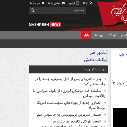
RSS
آرشیو
تماس با ما
دربارهٔ ما
MASHREGH
NEWS
یلم
دیدگاه
پیوندها
بازار
چاپ
پربازدیدترین ها
پدر شاهرودی پس از قتل پسرش، جسد را در
یک کاربر فضای مجازی در صفحه اینستاگرام خود نوشت: اسرائیل می خواد ۲
چاه مخفی کرد
سامانه ضد موشکی لیزری؛ از بلوف سیاسی تا
واقعیت میدانی
تصاویر جدید از پهپادهای منهدم‌شده آمریکا
توسط سپاه
هشدار سرمربی پرسپولیس به جاسوس تیم
توقف طولانی کامیون‌ها پشت مرز؛
صورت‌حساب سنگینی که به اقتصاد می‌رسد