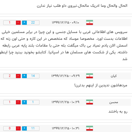
الحال والحال وما ادریک مالحال.نیروی داو طلب نیاز ندارن
۰۹:۱۰ - ۱۳۹۹/۱۲/۲۵
1
22
سرویس های اطلاعاتی غربی با مسایل جنسی و این چیزا در برابر مسلمین خیلی
اطلاعات بدست اورد. مخصوصا موساد که متخصص در این کاره و حتی اون زنه که
اسمش الان یادم نمیاد بی باک میگفت بله حتی با مقامات بلند پایه عربی رابطه
داشته. یکی از شکست های مسلمان ها در اسپانیا. کتابشو بخونید ببنید چرا اینطو
شد
کیان
۰۹:۲۹ - ۱۳۹۹/۱۲/۲۵
2
14
مردهاشون ندیدین از اینهم بدترن!
محسن
۱۰:۲۹ - ۱۳۹۹/۱۲/۲۵
1
1
رو به باختند
۱۰:۳۱ - ۱۳۹۹/۱۲/۲۵
0
11