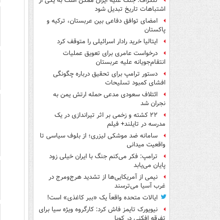
تلگراف: جنگ علیه ایران ممکن است به یکی از
اشتباهات تاریخ تبدیل شود
امضای توافق دفاعی بین عربستان، ترکیه و
پاکستان
ایتالیا خرید رادار اسرائیلی را متوقف کرد
درخواست عامری برای تعویق عملیات
انتقام‌جویانه علیه عربستان
دستور ترامپ برای تحقیق درباره چگونگی
افشای کمبود تسلیحات
ائتلاف سعودی مدعی حمله ارتش یمن به
نجران شد
۲۲ کشته و زخمی بر اثر تیراندازی در یک
مدرسه در تایلند+ فیلم
سامانه ضد موشکی لیزری؛ از بلوف سیاسی تا
واقعیت میدانی
ترامپ: فکر می‌کنم جنگ با ایران خیلی زود
پایان می‌یابد
نیمی از آمریکایی‌ها از تشدید هرج‌ومرج در
غرب آسیا می‌ترسند
ایالات متحده واقعاً یک «ببر کاغذی» است!
نیویورک تایمز فاش کرد: کارگروه ویژه سیا برای
تفرقه افکنی در کوبا