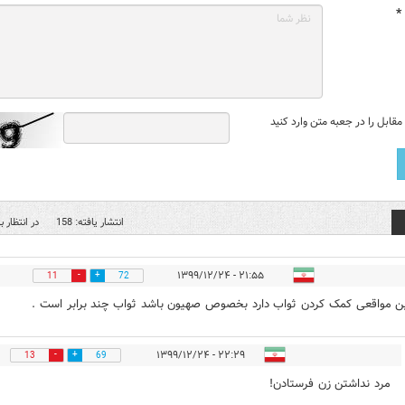
*
قابل را در جعبه متن وارد کنید
انتشار یافته: 158
در انتظار بر
۲۱:۵۵ - ۱۳۹۹/۱۲/۲۴
11
72
ن مواقعی کمک کردن ثواب دارد بخصوص صهیون باشد ثواب چند برابر است .
۲۲:۲۹ - ۱۳۹۹/۱۲/۲۴
13
69
مرد نداشتن زن فرستادن!