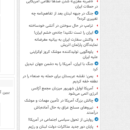
«ضربه مغزی» شدن صدها نظامی آمریکایی
در حملات ایران
جنگ در جبهه لبنان بعد از تفاهم‌نامه چه
تغییری کرده؟
ترامپ در حال سوختن در آتشی خودساخته
ایران را تست نکنید! جاده‌ی خشم ایران!
واکنش سفارت ایران به بیانیه مغرضانه
نمایندگان پارلمان اتریش
یاوه‌گویی تولیدکننده موشک کروز اوکراینی
علیه ایران
جنگ با ایران، آمریکا را به دشمن جهان تبدیل
کرد
یمن: نقشه عربستان برای حمله به صنعاء را در
نطفه خفه کردیم
آمریکا اوایل شهریور میزبان مجمع آژانس
ببین آ
انرژی اتمی می‌شود
چالش بزرگ آمریکا در تأمین مهمات و موشک
نیروهای مسلح عراق به حال آماده‌باش
درآمدند
روایتی از تحول سیاسی اجتماعی در آمریکا!
پایان دور جدید مذاکرات دولت لبنان و رژیم