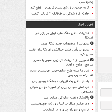
پرسپولیس
گربه جریان برق شهرستان فریمان را قطع کرد
حادثه غرق‌شدگی در طاقانک ۲ قربانی گرفت
آخرین اخبار
تاثیرات منفی جنگ علیه ایران بر بازار کار
آمریکا
رونمایی از مختصات جدید تنگۀ هرمز
روبیو در رأس فشار حداکثری آمریکا برای تغییر
مسیر کوبا
تصویری از تمرینات ترابزون اسپور با حضور
ساویچ، صلاح و اونانا
نبرد ما علیه طرح سلطه‌جویی عربستان است،
نه مردم جنوب یمن
پاسخ منفی یک لزیونر به باشگاه پرسپولیس
درخشش جوانان ایران در المپیاد جهانی هوش
مصنوعی
پالایشگاه نفت اسلواکی منفجر شد
دور هفتم مذاکرات لبنان و رژیم صهیونیستی
ترامپ و سودای پیروزی در انتخابات