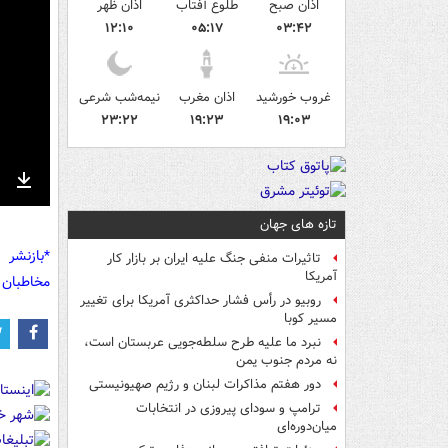
اذان صبح
طلوع آفتاب
اذان ظهر
۱۲:۱۰
۰۵:۱۷
۰۳:۴۲
غروب خورشید
اذان مغرب
نیمه‌شب شرعی
۲۳:۲۲
۱۹:۲۳
۱۹:۰۳
nter
Download
ullscreen
تازه های جهان
*بازنشر 
تاثیرات منفی جنگ علیه ایران بر بازار کار
آمریکا
مخاطبان 
روبیو در رأس فشار حداکثری آمریکا برای تغییر
مسیر کوبا
نبرد ما علیه طرح سلطه‌جویی عربستان است،
نه مردم جنوب یمن
دور هفتم مذاکرات لبنان و رژیم صهیونیستی
ترامپ و سودای پیروزی در انتخابات
میان‌دوره‌ای