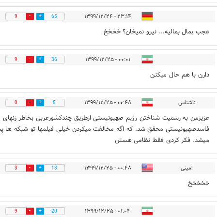
۲۳:۱۴ - ۱۳۹۹/۱۲/۲۴
9
65
عجب بمال بمالیه... نیرو نمیخان؟ خخخخ
۰۰:۰۱ - ۱۳۹۹/۱۲/۲۵
9
36
دارن با هم حال میکنن
ناشناس
۰۰:۴۸ - ۱۳۹۹/۱۲/۲۵
0
5
عزیزمن به رسمیت شناختن رژیم صهیونیستی ازطریق چندکشورعربی بخاطر زنهای
فاسدصهیونیستی محقق شد. که اگه مخالفت میکردن خیلی فیلمها تو شبکه ها 
میشد. فکر کردی فقط نظامی هستن
امینی
۰۰:۴۸ - ۱۳۹۹/۱۲/۲۵
3
18
خخخخخ
۰۱:۰۴ - ۱۳۹۹/۱۲/۲۵
9
20