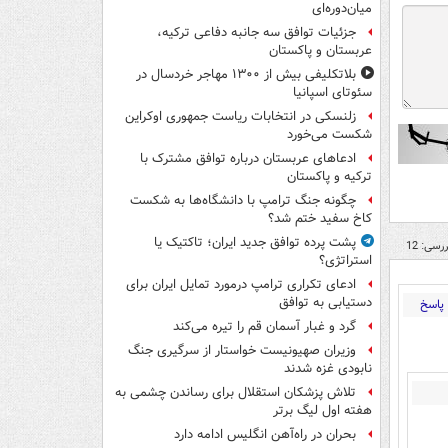
میان‌دوره‌ای
جزئیات توافق سه جانبه دفاعی ترکیه،
عربستان و پاکستان
بلاتکلیفی بیش از ۱۳۰۰ مهاجر خردسال در
سئوتای اسپانیا
زلنسکی در انتخابات ریاست جمهوری اوکراین
شکست می‌خورد
ادعاهای عربستان درباره توافق مشترک با
ترکیه و پاکستان
چگونه جنگ ترامپ با دانشگاه‌ها به شکست
کاخ سفید ختم شد؟
پشت پرده توافق جدید ایران؛ تاکتیک یا
رسی: 12
استراتژی؟
ادعای تکراری ترامپ درمورد تمایل ایران برای
دستیابی به توافق
پاسخ
گرد و غبار آسمان قم را تیره می‌کند
وزیران صهیونیست خواستار از سرگیری جنگ
نابودی غزه شدند
تلاش پزشکان استقلال برای رساندن چشمی به
هفته اول لیگ برتر
بحران در راه‌آهن انگلیس ادامه دارد