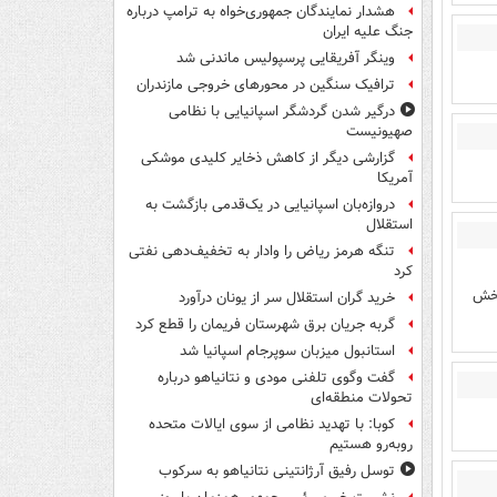
هشدار نمایندگان جمهوری‌خواه به ترامپ درباره
جنگ علیه ایران
وینگر آفریقایی پرسپولیس ماندنی شد
ترافیک سنگین در محورهای خروجی مازندران
درگیر شدن گردشگر اسپانیایی با نظامی
صهیونیست
گزارشی دیگر از کاهش ذخایر کلیدی موشکی
آمریکا
دروازه‌بان اسپانیایی در یک‌قدمی بازگشت به
استقلال
تنگه هرمز ریاض را وادار به تخفیف‌دهی نفتی
کرد
پخش
خرید گران استقلال سر از یونان درآورد
گربه جریان برق شهرستان فریمان را قطع کرد
استانبول میزبان سوپرجام اسپانیا شد
گفت وگوی تلفنی مودی و نتانیاهو درباره
تحولات منطقه‌ای
کوبا: با تهدید نظامی از سوی ایالات متحده
روبه‌رو هستیم
توسل رفیق آرژانتینی نتانیاهو به سرکوب