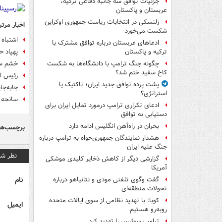
جزئیات توافق سه جانبه دفاعی ترکیه،
عربستان و پاکستان
زلنسکی در انتخابات ریاست جمهوری اوکراین
اخبار مرتب
شکست می‌خورد
اشتباه 
ادعاهای عربستان درباره توافق مشترک با
پهپاد ح
ترکیه و پاکستان
خشم سخ
چگونه جنگ ترامپ با دانشگاه‌ها به شکست
کاخ سفید ختم شد؟
رئیس ا
پشت پرده توافق جدید ایران؛ تاکتیک یا
جابه‌جا
استراتژی؟
سانحه 
ادعای تکراری ترامپ درمورد تمایل ایران برای
دستیابی به توافق
بحران در راه‌آهن انگلیس ادامه دارد
برچسب‌ها
هشدار نمایندگان جمهوری‌خواه به ترامپ درباره
جنگ علیه ایران
نظر شم
گزارشی دیگر از کاهش ذخایر کلیدی موشکی
آمریکا
نام
گفت وگوی تلفنی مودی و نتانیاهو درباره
تحولات منطقه‌ای
کوبا: با تهدید نظامی از سوی ایالات متحده
ایمیل
روبه‌رو هستیم
ترامپ سوئیس را تهدید کرد