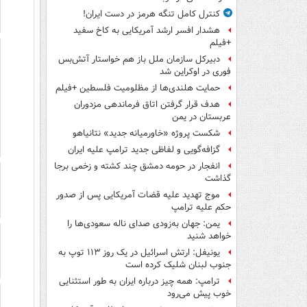
کنترل کامل تنگه هرمز در دست ایران!
هشدار افسر ارشد آمریکایی به کاخ سفید
+فیلم
دبیرکل سازمان ملل باز هم خواستار آتش‌بس
فوری در اوکراین شد
حمایت هلندی‌ها از مظلومیت فلسطین +فیلم
هدف قرار گرفتن اتاق‌ فرماندهی مزدوران
عربستان در یمن
شکست پروژه «خاورمیانه جدید» نتانیاهو
گزافه‌گویی و لفاظی جدید ترامپ علیه ایران
انفجار در حومه دمشق چند کشته و زخمی برجا
گذاشت
موج تهدید علیه قضات آمریکایی پس از صدور
حکم علیه ترامپ
یمن: جهان به‌زودی صدای ناله سعودی‌ها را
خواهد شنید
یونیفل: ارتش اسرائیل در یک روز ۱۱۳ توپ به
جنوب لبنان شلیک کرده است
ترامپ: همه چیز درباره ایران به طور استثنایی
خوب پیش می‌رود