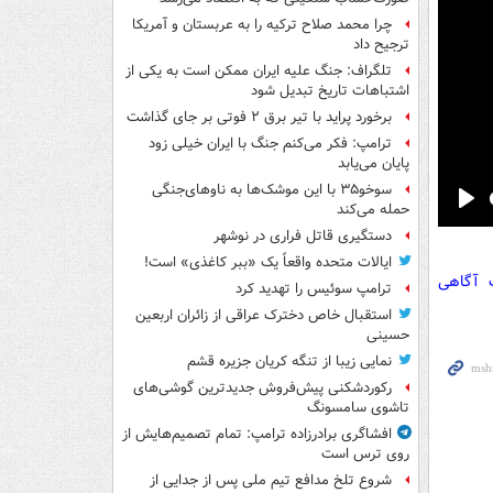
چرا محمد صلاح ترکیه را به عربستان و آمریکا
ترجیح داد
تلگراف: جنگ علیه ایران ممکن است به یکی از
اشتباهات تاریخ تبدیل شود
برخورد پراید با تیر برق ۲ فوتی بر جای گذاشت
ترامپ: فکر می‌کنم جنگ با ایران خیلی زود
پایان می‌یابد
سوخو۳۵ با این موشک‌ها به ناوهای‌جنگی
حمله می‌کند
Pla
دستگیری قاتل فراری در نوشهر
ایالات متحده واقعاً یک «ببر کاغذی» است!
ت آگاهی
ترامپ سوئیس را تهدید کرد
استقبال خاص دخترک عراقی از زائران اربعین
حسینی
نمایی زیبا از تنگه کریان جزیره قشم
رکوردشکنی پیش‌فروش جدیدترین گوشی‌های
تاشوی سامسونگ
افشاگری برادرزاده ترامپ: تمام تصمیم‌هایش از
روی ترس است
شروع تلخ مدافع تیم ملی پس از جدایی از