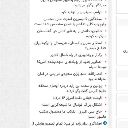
نشست خبری رئیس‌جمهور همزمان با روز
خبرنگار برگزار می‌شود
ترامپ سوئیس را تهدید کرد
سخنگوی کمیسیون امنیت ملی مجلس:
چارچوب کلی تفاهم با عمان مشخص شده است
طالبان: داعش را به طور کامل در افغانستان
سرکوب کردیم
امضای سران پاکستان، عربستان و ترکیه برای
«دفاع جمعی»
ری
رگبار و رعدوبرق در راه شمال کشور
تصاویر جدید از پهپادهای منهدم‌شده آمریکا
توسط سپاه
انصارالله: متجاوزان سعودی در یمن در امان
نخواهند بود
پوتین و محمد بن زاید درباره اوضاع منطقه
خلیج فارس گفت‌وگو کردند
قیمت جهانی نفت امروز ۱۶ مرداد
اشکال بزرگ فوتبال ما نتیجه‌گرایی است
حاج علی اکبری: انقلاب ما محصول مکتب
عاشورا است
افشاگری برادرزاده ترامپ: تمام تصمیم‌هایش از