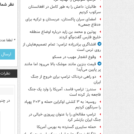
نظر شما 
طالبان: داعش را به طور کامل در افغانستان
سرکوب کردیم
امضای سران پاکستان، عربستان و ترکیه برای
«دفاع جمعی»
پوتین و محمد بن زاید درباره اوضاع منطقه
خلیج فارس گفت‌وگو کردند
*
لطفا عدد م
افشاگری برادرزاده ترامپ: تمام تصمیم‌هایش از
روی ترس است
وقوع انفجار مهیب در مسکو
قیمت بنزین مانند موشک بالا می‌رود اما مانند
پر پایین می‌آید!
نظرات
دو راهی دردناک ترامپ برای خروج از جنگ
ایران
سندرز: ترامپ فاسد، آمریکا را وارد یک جنگ
فاجعه بار کرده است
در چنی
روسیه: به ۳ کشتی اوکراین حمله و ۲۰۳ پهپاد
را سرنگون کردیم
ترامپ مقاله‌ای را با عنوان پیروزی خیالی در
جنگ ایران بازنشر کرد
حمله سایبری گسترده به بورس آمریکا