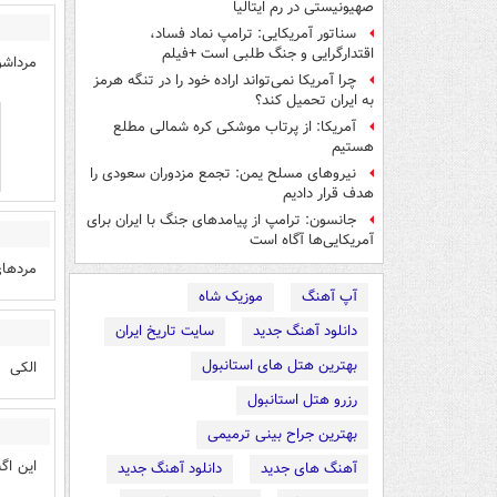
صهیونیستی در رم ایتالیا
سناتور آمریکایی: ترامپ نماد فساد،
اقتدارگرایی و جنگ طلبی است +فیلم
مرداشو
چرا آمریکا نمی‌تواند اراده خود را در تنگه هرمز
به ایران تحمیل کند؟
آمریکا: از پرتاب موشکی کره شمالی مطلع
هستیم
نیروهای مسلح یمن: تجمع مزدوران سعودی را
هدف قرار دادیم
جانسون: ترامپ از پیامدهای جنگ با ایران برای
آمریکایی‌ها آگاه است
مردهای
آپ آهنگ
موزیک شاه
دانلود آهنگ جدید
سایت تاریخ ایران
بهترین هتل های استانبول
الکی
رزرو هتل استانبول
بهترین جراح بینی ترمیمی
این اگ
آهنگ های جدید
دانلود آهنگ جدید