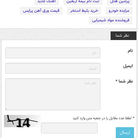
پرشین هتل
ثبت نام بیمه اربعین
آهنگ جدید
مزایده خودرو
خرید بلیط استخر
قیمت ورق آهن پرایس
فروشنده مواد شیمیایی
نظر شما
نام
ایمیل
نظر شما *
*
لطفا عدد مقابل را در جعبه متن وارد کنید