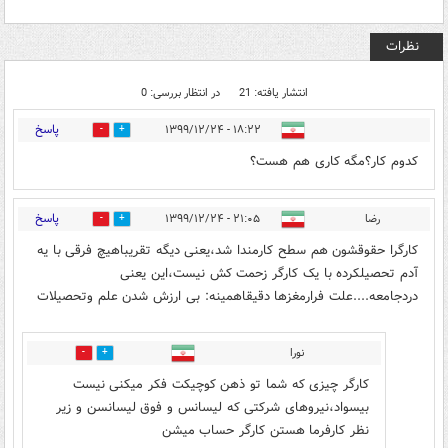
نظرات
انتشار یافته: 21
در انتظار بررسی: 0
پاسخ
۱۸:۲۲ - ۱۳۹۹/۱۲/۲۴
0
4
کدوم کار؟مگه کاری هم هست؟
پاسخ
رضا
۲۱:۰۵ - ۱۳۹۹/۱۲/۲۴
21
6
کارگرا حقوقشون هم سطح کارمندا شد،یعنی دیگه تقریباهیچ فرقی با یه
آدم تحصیلکرده با یک کارگر زحمت کش نیست،این یعنی
دردجامعه....علت فرارمغزها دقیقاهمینه: بی ارزش شدن علم وتحصیلات
نورا
0
0
کارگر چیزی که شما تو ذهن کوچیکت فکر میکنی نیست
بیسواد،نیروهای شرکتی که لیسانس و فوق لیسانسن و زیر
نظر کارفرما هستن کارگر حساب میشن