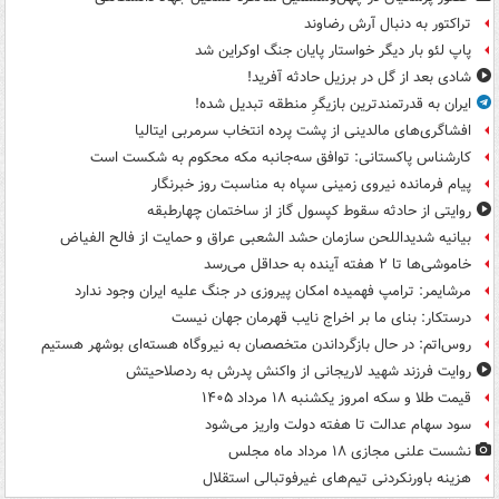
تراکتور به دنبال آرش رضاوند
پاپ لئو بار دیگر خواستار پایان جنگ اوکراین شد
شادی بعد از گل در برزیل حادثه آفرید!
ایران به قدرتمندترین بازیگرِ منطقه تبدیل شده!
افشاگری‌های مالدینی از پشت پرده انتخاب سرمربی ایتالیا
کارشناس پاکستانی: توافق سه‌جانبه مکه محکوم به شکست است
پیام فرمانده نیروی زمینی سپاه به مناسبت روز خبرنگار
روایتی از حادثه سقوط کپسول گاز از ساختمان چهارطبقه
بیانیه شدیداللحن سازمان حشد الشعبی عراق و حمایت از فالح الفیاض
خاموشی‌ها تا ۲ هفته آینده به حداقل می‌رسد
مرشایمر: ترامپ فهمیده امکان پیروزی در جنگ علیه ایران وجود ندارد
درستکار: بنای ما بر اخراج نایب قهرمان جهان نیست
روس‌اتم: در حال بازگرداندن متخصصان به نیروگاه هسته‌ای بوشهر هستیم
روایت فرزند شهید لاریجانی از واکنش پدرش به ردصلاحیتش
قیمت طلا و سکه امروز یکشنبه ۱۸ مرداد ۱۴۰۵
سود سهام عدالت تا هفته دولت واریز می‌شود
نشست علنی مجازی ۱۸ مرداد ماه مجلس
هزینه باورنکردنی تیم‌های غیرفوتبالی استقلال