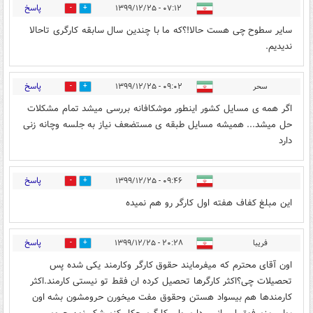
پاسخ
۰۷:۱۲ - ۱۳۹۹/۱۲/۲۵
0
0
سایر سطوح چی هست حالا!؟که ما با چندین سال سابقه کارگری تاحالا
ندیدیم.
پاسخ
سحر
۰۹:۰۲ - ۱۳۹۹/۱۲/۲۵
0
1
اگر همه ی مسایل کشور اینطور موشکافانه بررسی میشد تمام مشکلات
حل میشد... همیشه مسایل طبقه ی مستضعف نیاز به جلسه وچانه زنی
دارد
پاسخ
۰۹:۴۶ - ۱۳۹۹/۱۲/۲۵
0
3
این مبلغ کفاف هفته اول کارگر رو هم نمیده
پاسخ
فریبا
۲۰:۲۸ - ۱۳۹۹/۱۲/۲۵
0
1
اون آقای محترم که میفرمایند حقوق کارگر وکارمند یکی شده پس
تحصیلات چی؟اکثر کارگرها تحصیل کرده ان فقط تو نیستی کارمند.اکثر
کارمندها هم بیسواد هستن وحقوق مفت میخورن حرومشون بشه اون