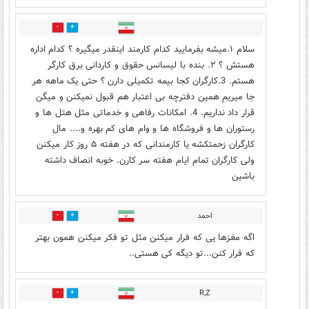
0
1
سلام ۱.میشه بفرمایید کدام کارمند اینقدر میگیره ؟ کدام اداره
هستش ؟ ۲. بنده با لیسانس حقوق و کاردانی برق کارگر
هستم. 3.کارگران کجا بیمه تکمیلی دارن ؟ حتی یک ماهه هر
جا میریم همین دفترچه بی اعتبار هم قبول نمیکنن و میگن
قرار داد نداریم. 4. امکانات رفاهی و خدماتی مثل هتل ها و
رستوران ها و فروشگاه ها و وام های کم بهره و.... مال
کارگران زحمتکشه یا کارمندانی که در هفته ۵ روز کار میکنن
ولی کارگران تمام ایام هفته سر کارن. خوبه انصاف داشته
باشین
احمد
0
0
اگه مغزها یی که فرار میکنن مثل تو فکر میکنن همون بهتر
که فرار کنن...تو دیگه کی هستی..
R,Z
0
0