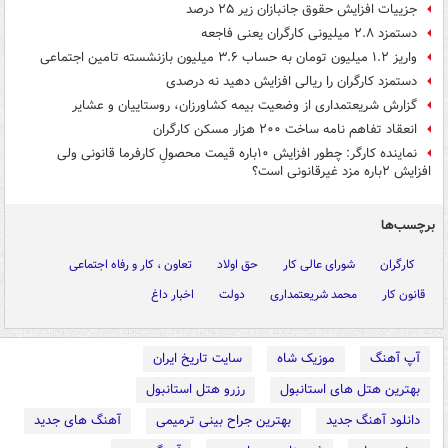
جزییات افزایش حقوق جانبازان زیر ۲۵ درصد
دستمزد ۲.۸ میلیونی کارگران یعنی فاجعه
واریز ۱.۲ میلیون تومان به حساب ۳.۶ میلیون بازنشسته تامین اجتماعی
دستمزد کارگران را ریالی افزایش دهید نه درصدی
گزارش شریعتمداری از وضعیت بیمه کشاورزان، روستاییان و عشایر
انعقاد تفاهم نامه ساخت ۲۰۰ هزار مسکن کارگران
نماینده کارگر: چطور افزایش ۱۰باره قیمت محصولِ کارفرما قانونی ولی
افزایش ۲باره مزد غیرقانونی است؟
برچسب‌ها
کارگران
شورای عالی کار
حق اولاد
تعاون ، کار و رفاه اجتماعی
قانون کار
محمد شریعتمداری
دولت
اخبار داغ
آپ آهنگ
موزیک شاه
سایت تاریخ ایران
بهترین هتل های استانبول
رزرو هتل استانبول
دانلود آهنگ جدید
بهترین جراح بینی ترمیمی
آهنگ های جدید