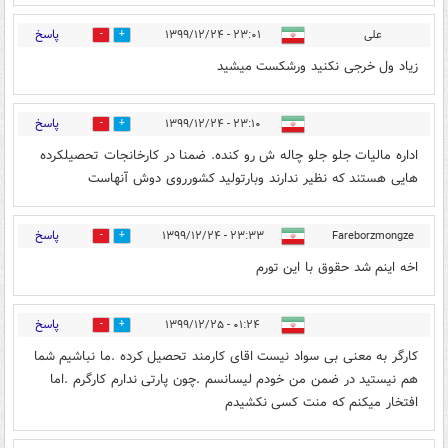
پاسخ
علی
۲۳:۰۱ - ۱۳۹۹/۱۲/۲۴
0
2
زیاد ول خرجی نکنید ورشکست میشید
پاسخ
۲۳:۱۰ - ۱۳۹۹/۱۲/۲۴
0
4
اداره مالیات جلو جلو چاله ش رو کنده. ضمنا در کارخانجات تحصیلکرده
هایی هستند که نظیر ندارند وبارتولید کشورروی دوش آنهاست
پاسخ
۲۳:۳۳ - ۱۳۹۹/۱۲/۲۴
Fareborzmongze
0
3
اخه اینم شد حقوق با این تورم
پاسخ
۰۱:۲۴ - ۱۳۹۹/۱۲/۲۵
0
0
کارگر به معنی بی سواد نیست اقای کارمند تحصیل کرده .ما نباشیم شما
هم نیستید در ضمن من خودم لیسانسم .چون پارتی ندارم کارگرم .اما
افتخار میکنم که منت کسی نکشیدم