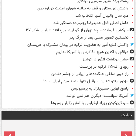
پشت پرده تغییر سرمربی تراکتور
واکنش عربستان و قطر به بیانیه شورای امنیت درباره یمن
مرد سال والیبال آسیا انتخاب شد
عامل اصلی قتل حمیدرضا رجب‌زاده دستگیر شد
سرکشی فرمانده سپاه تهران از گردان‌های پدافند هوایی لشکر ۲۷
نخستین تصویر مسی بعد از مرگ پدر
واکنش کنایه‌آمیز به عضویت ترکیه در پیمان مشترک با عربستان
عراقچی: اکنون هیچ مذاکره‌ای با آمریکا نداریم
جشن برداشت انگور در ترشیز
رویای اف-۳۵ ترکیه در بن‌بست
راز عبور مخفی جنگنده‌های ایرانی از چشم دشمن
مزدور اینترنشنال: اسرائیل تنها متحد مردم ایران است!
پاسخ نهایی حسین‌نژاد به پرسپولیس
آمریکا نتوانست؛ دیگران هم نمی توانند
سرنگون‌کردن پهپاد اوکراینی با آتش رگبار روس‌ها
حوادث