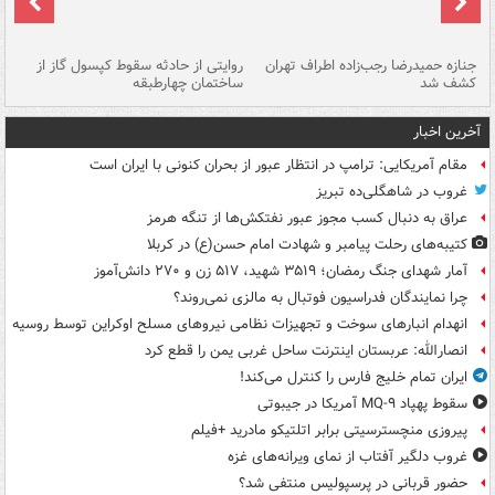
جنازه حمیدرضا رجب‌زاده اطراف تهران
روایتی از حادثه سقوط کپسول گاز از
حم
کشف شد
ساختمان چهارطبقه
زاهدا
آخرین اخبار
مقام آمریکایی: ترامپ در انتظار عبور از بحران کنونی با ایران است
غروب در شاهگلی‌ده تبریز
عراق به دنبال کسب مجوز عبور نفتکش‌ها از تنگه هرمز
کتیبه‌های رحلت پیامبر و شهادت امام حسن(ع) در کربلا
آمار شهدای جنگ رمضان؛ ۳۵۱۹ شهید، ۵۱۷ زن و ۲۷۰ دانش‌آموز
چرا نمایندگان فدراسیون فوتبال به مالزی نمی‌روند؟
انهدام انبارهای سوخت و تجهیزات نظامی نیروهای مسلح اوکراین توسط روسیه
انصارالله: عربستان اینترنت ساحل غربی یمن را قطع کرد
ایران تمام خلیج فارس را کنترل می‌کند!
سقوط پهپاد MQ-۹ آمریکا در جیبوتی
پیروزی منچسترسیتی برابر اتلتیکو مادرید +فیلم
غروب دلگیر آفتاب از نمای ویرانه‌های غزه
حضور قربانی در پرسپولیس منتفی شد؟