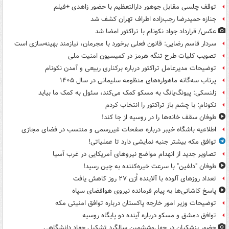
توقف چلسی مقابل جوهور دارالتعظیم با حضور زاهدی +فیلم
جنازه حمیدرضا رجب‌زاده اطراف تهران کشف شد
عکس/ قرارداد جواد نکونام با تراکتور امضا شد
سردار قاسم رضایی: قانون فعلی برخورد با مجرمان، نیازمند بهینه‌سازی است
تصویب کلیات طرح تنگه هرمز در کمیسیون امنیت ملی
توضیحات مدیرعامل تراکتور درباره برکناری ربیعی و آمدن نکونام
پرتاب سه‌گانه ماهواره‌های منظومه سلیمانی در سال ۱۴۰۵
زلنسکی: پیونگ‌یانگ به مسکو کمک می‌کند، سئول به کمک ما بیاید
نکونام: با چشم باز تراکتور را انتخاب کردم
طوفان سقف خانه‌ها را در روسیه از جا ‌کند!
اطلاعیه باشگاه خیبر درباره صفحات غیررسمی و منتسب در فضای مجازی
توافق مکه بیشتر جنبه نمایشی دارد تا عملیاتی!
تصاویر جدید از انهدام مواضع نیروهای آمریکایی در غرب آسیا
طوفان "دلفین" با سرعت خیره‌کننده به چین رسید!
تعداد روزهای آلوده با آلاینده اُزن ۲۷ روز کاهش یافت
پاسخ کاشانی‌ها به پیام فرمانده نیروی هوافضای سپاه
توضیحات وزیر امور خارجه پاکستان درباره توافق امنیتی مکه
توافق دمشق و مسکو درباره آینده دو پایگاه روسیه
حضور پزشکیان در چهل‌وششمین سالگرد تشکیل جهاد دانشگاهی