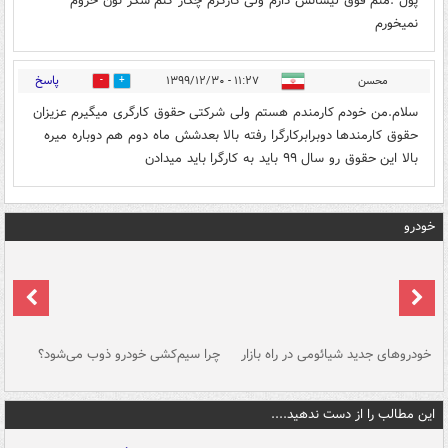
پول .منم فوق لیسانس دارم ولی کارگرم چکار کنم شکر نون حروم
نمیخورم
پاسخ
محسن
۱۱:۲۷ - ۱۳۹۹/۱۲/۳۰
0
0
سلام.من خودم کارمندم هستم ولی شرکتی حقوق کارگری میگیرم عزیزان
حقوق کارمندها دوبرابرکارگرا رفته بالا بعدشش ماه دوم هم دوباره میره
بالا این حقوق رو سال ۹۹ باید به کارگرا باید میدادن
خودرو
خودروهای جدید شیائومی در راه بازار
چرا سیم‌کشی خودرو ذوب می‌شود؟
شو
این مطالب را از دست ندهید....